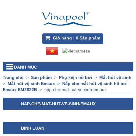
Giỏ hàng :
0
Sản phẩm
DANH MỤC
Trang chủ
>
Sản phẩm
>
Phụ kiện hồ bơi
>
Mắt hút vệ sinh
>
Mắt hút vệ sinh Emaux
>
Nắp che mắt hút vệ sinh hồ bơi
Emaux EM2822B
>
nap-che-mat-hut-ve-sinh-emaux
NAP-CHE-MAT-HUT-VE-SINH-EMAUX
BÌNH LUẬN