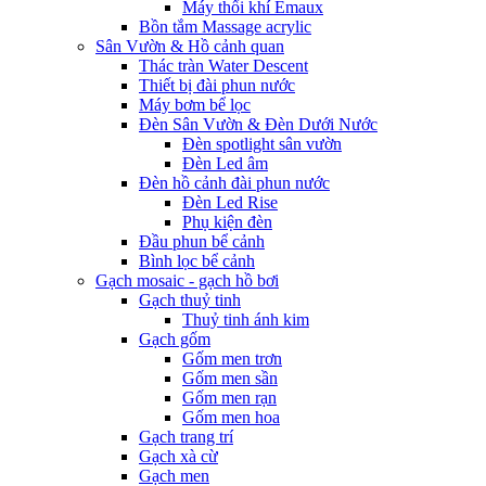
Máy thổi khí Emaux
Bồn tắm Massage acrylic
Sân Vườn & Hồ cảnh quan
Thác tràn Water Descent
Thiết bị đài phun nước
Máy bơm bể lọc
Đèn Sân Vườn & Đèn Dưới Nước
Đèn spotlight sân vườn
Đèn Led âm
Đèn hồ cảnh đài phun nước
Đèn Led Rise
Phụ kiện đèn
Đầu phun bể cảnh
Bình lọc bể cảnh
Gạch mosaic - gạch hồ bơi
Gạch thuỷ tinh
Thuỷ tinh ánh kim
Gạch gốm
Gốm men trơn
Gốm men sần
Gốm men rạn
Gốm men hoa
Gạch trang trí
Gạch xà cừ
Gạch men