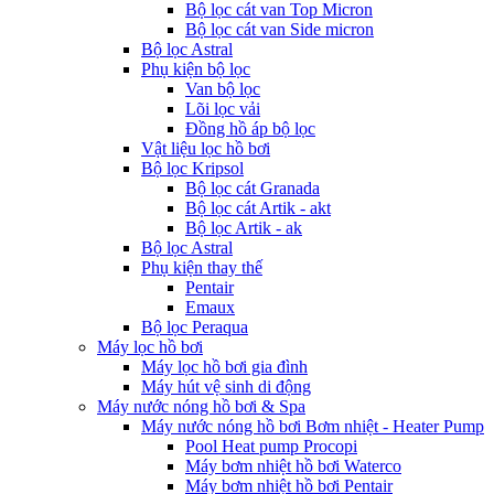
Bộ lọc cát van Top Micron
Bộ lọc cát van Side micron
Bộ lọc Astral
Phụ kiện bộ lọc
Van bộ lọc
Lõi lọc vải
Đồng hồ áp bộ lọc
Vật liệu lọc hồ bơi
Bộ lọc Kripsol
Bộ lọc cát Granada
Bộ lọc cát Artik - akt
Bộ lọc Artik - ak
Bộ lọc Astral
Phụ kiện thay thế
Pentair
Emaux
Bộ lọc Peraqua
Máy lọc hồ bơi
Máy lọc hồ bơi gia đình
Máy hút vệ sinh di động
Máy nước nóng hồ bơi & Spa
Máy nước nóng hồ bơi Bơm nhiệt - Heater Pump
Pool Heat pump Procopi
Máy bơm nhiệt hồ bơi Waterco
Máy bơm nhiệt hồ bơi Pentair