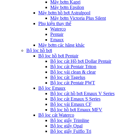
Máy bơm Kapri
Máy bơm Epsilon
Máy bơm hồ bơi Astralpool
Máy bơm Victoria Plus Silent
Phụ kiện thay thế
Waterco
Pentair
Emaux
Máy bơm các hãng khác
Bộ lọc hồ bơi
Bộ lọc hồ bơi Pentair
Bộ lọc cát Hồ bơi Dollar Pentair
Bộ lọc cát Pentair Triton
Bộ lọc vải clean & clear
Bộ lọc cát Tagelus
Bộ lọc cát Pentair PWT
Bộ lọc Emaux
Bộ lọc cát hồ bơi Emaux V Series
Bộ lọc cát Emaux S Series
Bộ lọc vải Emaux CF
Bô lọc hồ bơi Emaux MFV
Bộ lọc cát Waterco
Bộ lọc giấy Trimline
Bộ lọc giấy Opal
Bộ lọc giấy Fulflo Tri