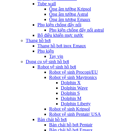
Tube wall
Ống âm tường Kripsol
Ống âm tường Astral
Ống âm tương Emaux
Phụ kiện chống đẩy nổi
Phụ kiện chống đẩy nổi astral
Bộ điều khiển mực nước
Thang hồ bơi
Thang hồ bơi inox Emaux
Phụ kiện
Tay vịn
Dụng cụ vệ sinh hồ bơi
Robot vệ sinh hồ bơi
Robot vệ sinh Procopi/EU
Robot vệ sinh Maytronics
Dolphin X
Dolphin Wave
Dolphin S
Dolphin M
Dolphin Liberty
Robot vệ sinh Kripsol
Robot vệ sinh Pentair/ USA
Bàn chải hồ bơi
Bàn chải hồ bơi Pentair
Bàn chải hồ bơi Emaux