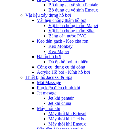
Bộ dụng cụ vệ sinh Pentair
Bộ dụng cụ vệ sinh Emaux
Vật liệu xây dựng hồ bơi
Vật liệu chống thấm hồ bơi
Vật liệu chống thấm Mapei
Vật liệu chống thấm Sika
Băng cản nước PVC
Keo dán gạch - Keo chà ron
Keo Monkey
Keo Mapei
Đá ốp hồ bơi
Đá ốp hồ bơi tự nhiên
Công cụ, dụng cụ thi công
Acrylic Hồ bơi - Kính hồ bơi
Thiết bị hồ Jacuzzi & Spa
Mắt Massage
Phụ kiện điều chỉnh khí
Jet masage
Jet khí pentair
Jet khí china
Máy thổi khí
Máy thổi khí Kripsol
Máy thổi khí Jackbo
Máy thổi khí Emaux