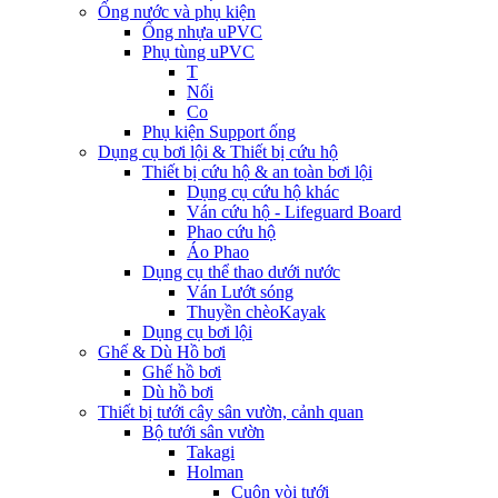
Ống nước và phụ kiện
Ống nhựa uPVC
Phụ tùng uPVC
T
Nối
Co
Phụ kiện Support ống
Dụng cụ bơi lội & Thiết bị cứu hộ
Thiết bị cứu hộ & an toàn bơi lội
Dụng cụ cứu hộ khác
Ván cứu hộ - Lifeguard Board
Phao cứu hộ
Áo Phao
Dụng cụ thể thao dưới nước
Ván Lướt sóng
Thuyền chèoKayak
Dụng cụ bơi lội
Ghế & Dù Hồ bơi
Ghế hồ bơi
Dù hồ bơi
Thiết bị tưới cây sân vườn, cảnh quan
Bộ tưới sân vườn
Takagi
Holman
Cuộn vòi tưới