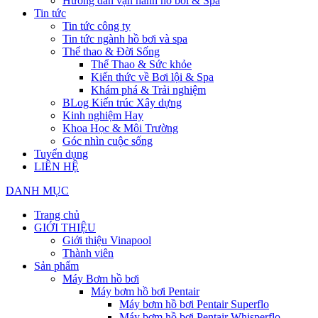
Hướng dẫn vận hành hồ bơi & Spa
Tin tức
Tin tức công ty
Tin tức ngành hồ bơi và spa
Thể thao & Đời Sống
Thể Thao & Sức khỏe
Kiến thức về Bơi lội & Spa
Khám phá & Trải nghiệm
BLog Kiến trúc Xây dựng
Kinh nghiệm Hay
Khoa Học & Môi Trường
Góc nhìn cuộc sống
Tuyển dụng
LIÊN HỆ
DANH MỤC
Trang chủ
GIỚI THIỆU
Giới thiệu Vinapool
Thành viên
Sản phẩm
Máy Bơm hồ bơi
Máy bơm hồ bơi Pentair
Máy bơm hồ bơi Pentair Superflo
Máy bơm hồ bơi Pentair Whisperflo