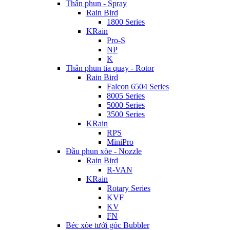
Thân phun - Spray
Rain Bird
1800 Series
KRain
Pro-S
NP
K
Thân phun tia quay - Rotor
Rain Bird
Falcon 6504 Series
8005 Series
5000 Series
3500 Series
KRain
RPS
MiniPro
Đầu phun xòe - Nozzle
Rain Bird
R-VAN
KRain
Rotary Series
KVF
KV
FN
Béc xòe tưới góc Bubbler