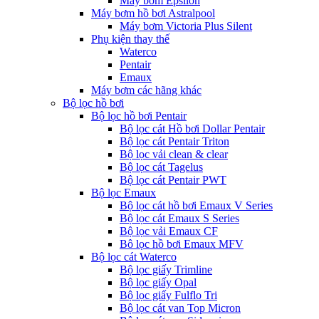
Máy bơm Epsilon
Máy bơm hồ bơi Astralpool
Máy bơm Victoria Plus Silent
Phụ kiện thay thế
Waterco
Pentair
Emaux
Máy bơm các hãng khác
Bộ lọc hồ bơi
Bộ lọc hồ bơi Pentair
Bộ lọc cát Hồ bơi Dollar Pentair
Bộ lọc cát Pentair Triton
Bộ lọc vải clean & clear
Bộ lọc cát Tagelus
Bộ lọc cát Pentair PWT
Bộ lọc Emaux
Bộ lọc cát hồ bơi Emaux V Series
Bộ lọc cát Emaux S Series
Bộ lọc vải Emaux CF
Bô lọc hồ bơi Emaux MFV
Bộ lọc cát Waterco
Bộ lọc giấy Trimline
Bộ lọc giấy Opal
Bộ lọc giấy Fulflo Tri
Bộ lọc cát van Top Micron