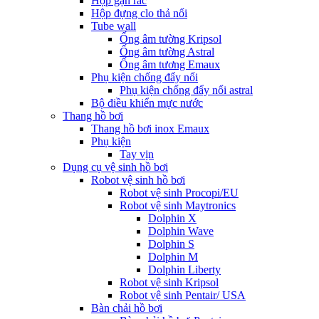
Hộp gạn rác
Hộp đựng clo thả nổi
Tube wall
Ống âm tường Kripsol
Ống âm tường Astral
Ống âm tương Emaux
Phụ kiện chống đẩy nổi
Phụ kiện chống đẩy nổi astral
Bộ điều khiển mực nước
Thang hồ bơi
Thang hồ bơi inox Emaux
Phụ kiện
Tay vịn
Dụng cụ vệ sinh hồ bơi
Robot vệ sinh hồ bơi
Robot vệ sinh Procopi/EU
Robot vệ sinh Maytronics
Dolphin X
Dolphin Wave
Dolphin S
Dolphin M
Dolphin Liberty
Robot vệ sinh Kripsol
Robot vệ sinh Pentair/ USA
Bàn chải hồ bơi