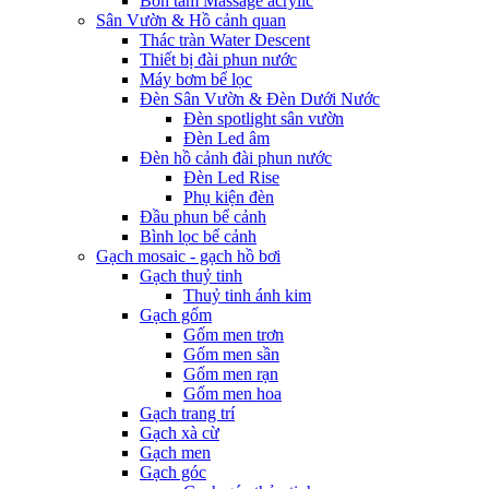
Bồn tắm Massage acrylic
Sân Vườn & Hồ cảnh quan
Thác tràn Water Descent
Thiết bị đài phun nước
Máy bơm bể lọc
Đèn Sân Vườn & Đèn Dưới Nước
Đèn spotlight sân vườn
Đèn Led âm
Đèn hồ cảnh đài phun nước
Đèn Led Rise
Phụ kiện đèn
Đầu phun bể cảnh
Bình lọc bể cảnh
Gạch mosaic - gạch hồ bơi
Gạch thuỷ tinh
Thuỷ tinh ánh kim
Gạch gốm
Gốm men trơn
Gốm men sần
Gốm men rạn
Gốm men hoa
Gạch trang trí
Gạch xà cừ
Gạch men
Gạch góc