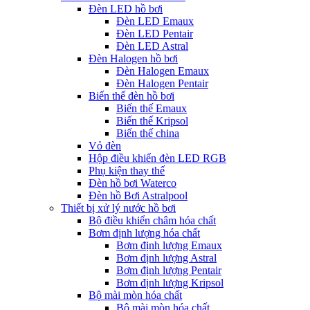
Đèn LED hồ bơi
Đèn LED Emaux
Đèn LED Pentair
Đèn LED Astral
Đèn Halogen hồ bơi
Đèn Halogen Emaux
Đèn Halogen Pentair
Biến thế đèn hồ bơi
Biến thế Emaux
Biến thế Kripsol
Biến thế china
Vỏ đèn
Hộp điều khiển đèn LED RGB
Phụ kiện thay thế
Đèn hồ bơi Waterco
Đèn hồ Bơi Astralpool
Thiết bị xử lý nước hồ bơi
Bộ điều khiển châm hóa chất
Bơm định lượng hóa chất
Bơm định lượng Emaux
Bơm định lượng Astral
Bơm định lượng Pentair
Bơm định lượng Kripsol
Bộ mài mòn hóa chất
Bộ mài mòn hóa chất