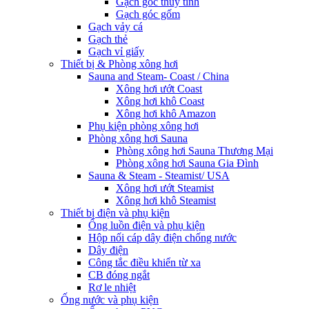
Gạch góc thủy tinh
Gạch góc gốm
Gạch vảy cá
Gạch thẻ
Gạch vỉ giấy
Thiết bị & Phòng xông hơi
Sauna and Steam- Coast / China
Xông hơi ướt Coast
Xông hơi khô Coast
Xông hơi khô Amazon
Phụ kiện phòng xông hơi
Phòng xông hơi Sauna
Phòng xông hơi Sauna Thương Mại
Phòng xông hơi Sauna Gia Đình
Sauna & Steam - Steamist/ USA
Xông hơi ướt Steamist
Xông hơi khô Steamist
Thiết bị điện và phụ kiện
Ống luồn điện và phụ kiện
Hộp nối cáp dây điện chống nước
Dây điện
Công tắc điều khiển từ xa
CB đóng ngắt
Rơ le nhiệt
Ống nước và phụ kiện