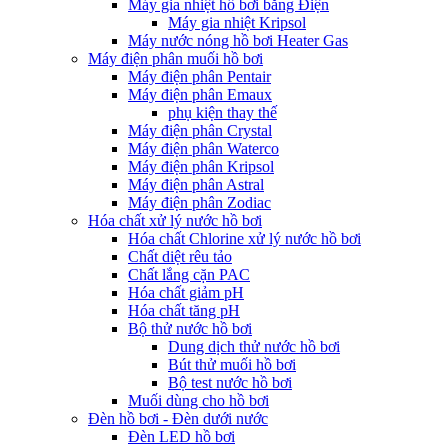
Máy gia nhiệt hồ bơi bằng Điện
Máy gia nhiệt Kripsol
Máy nước nóng hồ bơi Heater Gas
Máy điện phân muối hồ bơi
Máy điện phân Pentair
Máy điện phân Emaux
phụ kiện thay thế
Máy điện phân Crystal
Máy điện phân Waterco
Máy điện phân Kripsol
Máy điện phân Astral
Máy điện phân Zodiac
Hóa chất xử lý nước hồ bơi
Hóa chất Chlorine xử lý nước hồ bơi
Chất diệt rêu tảo
Chất lắng cặn PAC
Hóa chất giảm pH
Hóa chất tăng pH
Bộ thử nước hồ bơi
Dung dịch thử nước hồ bơi
Bút thử muối hồ bơi
Bộ test nước hồ bơi
Muối dùng cho hồ bơi
Đèn hồ bơi - Đèn dưới nước
Đèn LED hồ bơi