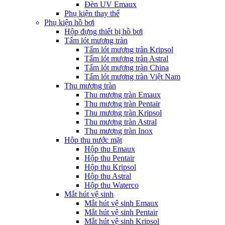
Đèn UV Emaux
Phụ kiện thay thế
Phụ kiện hồ bơi
Hộp đựng thiết bị hồ bơi
Tấm lót mương tràn
Tấm lót mương tràn Kripsol
Tấm lót mương tràn Astral
Tấm lót mương tràn China
Tấm lót mương tràn Việt Nam
Thu mương tràn
Thu mương tràn Emaux
Thu mương tràn Pentair
Thu mương tràn Kripsol
Thu mương tràn Astral
Thu mương tràn Inox
Hôp thu nước mặt
Hộp thu Emaux
Hộp thu Pentair
Hộp thu Kripsol
Hộp thu Astral
Hộp thu Waterco
Mắt hút vệ sinh
Mắt hút vệ sinh Emaux
Mắt hút vệ sinh Pentair
Mắt hút vệ sinh Kripsol