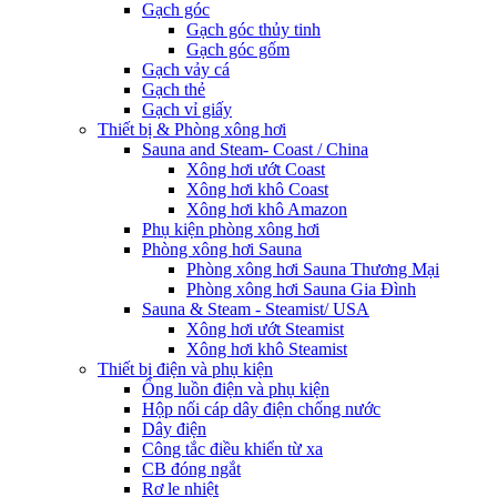
Gạch góc
Gạch góc thủy tinh
Gạch góc gốm
Gạch vảy cá
Gạch thẻ
Gạch vỉ giấy
Thiết bị & Phòng xông hơi
Sauna and Steam- Coast / China
Xông hơi ướt Coast
Xông hơi khô Coast
Xông hơi khô Amazon
Phụ kiện phòng xông hơi
Phòng xông hơi Sauna
Phòng xông hơi Sauna Thương Mại
Phòng xông hơi Sauna Gia Đình
Sauna & Steam - Steamist/ USA
Xông hơi ướt Steamist
Xông hơi khô Steamist
Thiết bị điện và phụ kiện
Ống luồn điện và phụ kiện
Hộp nối cáp dây điện chống nước
Dây điện
Công tắc điều khiển từ xa
CB đóng ngắt
Rơ le nhiệt