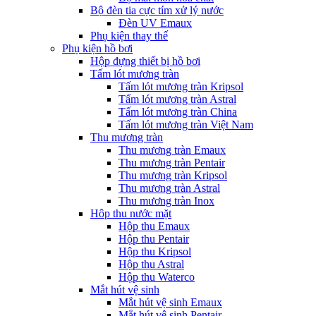
Bộ đèn tia cực tím xử lý nước
Đèn UV Emaux
Phụ kiện thay thế
Phụ kiện hồ bơi
Hộp đựng thiết bị hồ bơi
Tấm lót mương tràn
Tấm lót mương tràn Kripsol
Tấm lót mương tràn Astral
Tấm lót mương tràn China
Tấm lót mương tràn Việt Nam
Thu mương tràn
Thu mương tràn Emaux
Thu mương tràn Pentair
Thu mương tràn Kripsol
Thu mương tràn Astral
Thu mương tràn Inox
Hôp thu nước mặt
Hộp thu Emaux
Hộp thu Pentair
Hộp thu Kripsol
Hộp thu Astral
Hộp thu Waterco
Mắt hút vệ sinh
Mắt hút vệ sinh Emaux
Mắt hút vệ sinh Pentair