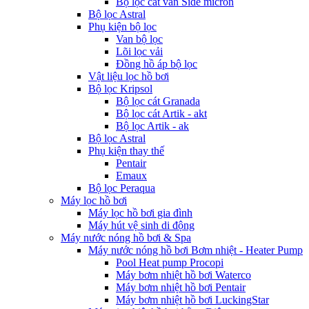
Bộ lọc cát van Side micron
Bộ lọc Astral
Phụ kiện bộ lọc
Van bộ lọc
Lõi lọc vải
Đồng hồ áp bộ lọc
Vật liệu lọc hồ bơi
Bộ lọc Kripsol
Bộ lọc cát Granada
Bộ lọc cát Artik - akt
Bộ lọc Artik - ak
Bộ lọc Astral
Phụ kiện thay thế
Pentair
Emaux
Bộ lọc Peraqua
Máy lọc hồ bơi
Máy lọc hồ bơi gia đình
Máy hút vệ sinh di động
Máy nước nóng hồ bơi & Spa
Máy nước nóng hồ bơi Bơm nhiệt - Heater Pump
Pool Heat pump Procopi
Máy bơm nhiệt hồ bơi Waterco
Máy bơm nhiệt hồ bơi Pentair
Máy bơm nhiệt hồ bơi LuckingStar