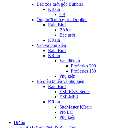
Béc xòe tưới góc Bubbler
KRain
TB
Ống tưới nhỏ giọt - Dripline
Rain Bird
Bộ lọc
Béc tưới
KRain
Van và phụ kiện
Rain Bird
KRain
Van điện từ
ProSeries 200
ProSeries 150
Phụ kiện
Bộ điều khiển và phụ kiện
Rain Bird
ESP-RZX Series
ESP-ME3
KRain
SiteMaster KRain
Pro LC
Phụ kiện
Dự án
Hồ bơi gia đình & Biệt Thự