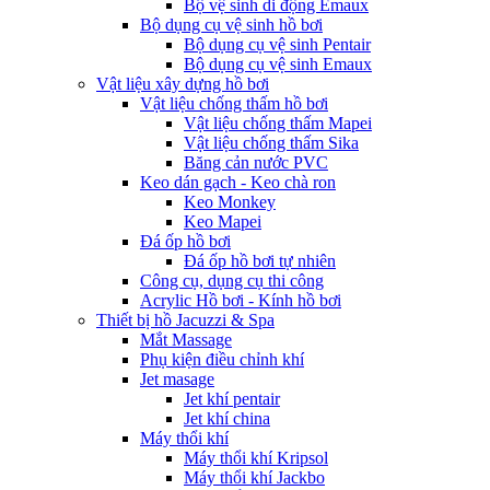
Bộ vệ sinh di động Emaux
Bộ dụng cụ vệ sinh hồ bơi
Bộ dụng cụ vệ sinh Pentair
Bộ dụng cụ vệ sinh Emaux
Vật liệu xây dựng hồ bơi
Vật liệu chống thấm hồ bơi
Vật liệu chống thấm Mapei
Vật liệu chống thấm Sika
Băng cản nước PVC
Keo dán gạch - Keo chà ron
Keo Monkey
Keo Mapei
Đá ốp hồ bơi
Đá ốp hồ bơi tự nhiên
Công cụ, dụng cụ thi công
Acrylic Hồ bơi - Kính hồ bơi
Thiết bị hồ Jacuzzi & Spa
Mắt Massage
Phụ kiện điều chỉnh khí
Jet masage
Jet khí pentair
Jet khí china
Máy thổi khí
Máy thổi khí Kripsol
Máy thổi khí Jackbo