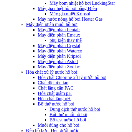
Máy bơm nhiệt hồ bơi LuckingStar
Máy gia nhiệt hồ bơi bằng Điện
Máy gia nhiệt Kripsol
Máy nước nóng hồ bơi Heater Gas
Máy điện phân muối hồ bơi
Máy điện phân Pentair
Máy điện phân Emaux
phụ kiện thay thế
Máy điện phân Crystal
Máy điện phân Waterco
Máy điện phân Kripsol
Máy điện phân Astral
Máy điện phân Zodiac
Hóa chất xử lý nước hồ bơi
Hóa chất Chlorine xử lý nước hồ bơi
Chất diệt rêu tảo
Chất lắng cặn PAC
Hóa chất giảm pH
Hóa chất tăng pH
Bộ thử nước hồ bơi
Dung dịch thử nước hồ bơi
Bút thử muối hồ bơi
Bộ test nước hồ bơi
Muối dùng cho hồ bơi
Đèn hồ bơi - Đèn dưới nước