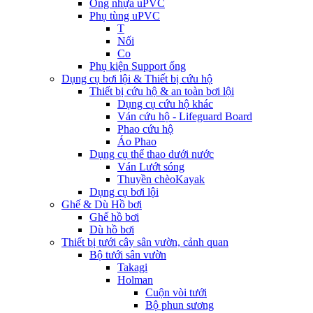
Ống nhựa uPVC
Phụ tùng uPVC
T
Nối
Co
Phụ kiện Support ống
Dụng cụ bơi lội & Thiết bị cứu hộ
Thiết bị cứu hộ & an toàn bơi lội
Dụng cụ cứu hộ khác
Ván cứu hộ - Lifeguard Board
Phao cứu hộ
Áo Phao
Dụng cụ thể thao dưới nước
Ván Lướt sóng
Thuyền chèoKayak
Dụng cụ bơi lội
Ghế & Dù Hồ bơi
Ghế hồ bơi
Dù hồ bơi
Thiết bị tưới cây sân vườn, cảnh quan
Bộ tưới sân vườn
Takagi
Holman
Cuộn vòi tưới
Bộ phun sương