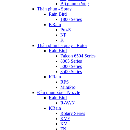
Bộ phun sương
Thân phun - Spray
Rain Bird
1800 Series
KRain
Pro-S
NP
K
Thân phun tia quay - Rotor
Rain Bird
Falcon 6504 Series
8005 Series
5000 Series
3500 Series
KRain
RPS
MiniPro
Đầu phun xòe - Nozzle
Rain Bird
R-VAN
KRain
Rotary Series
KVF
KV
FN