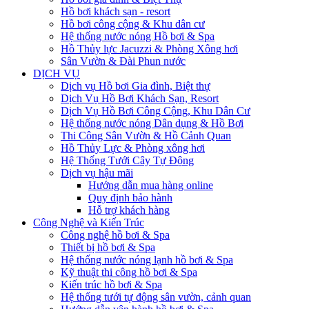
Hồ bơi khách sạn - resort
Hồ bơi công cộng & Khu dân cư
Hệ thống nước nóng Hồ bơi & Spa
Hồ Thủy lực Jacuzzi & Phòng Xông hơi
Sân Vườn & Đài Phun nước
DỊCH VỤ
Dịch vụ Hồ bơi Gia đình, Biệt thự
Dịch Vụ Hồ Bơi Khách Sạn, Resort
Dịch Vụ Hồ Bơi Công Cộng, Khu Dân Cư
Hệ thống nước nóng Dân dụng & Hồ Bơi
Thi Công Sân Vườn & Hồ Cảnh Quan
Hồ Thủy Lực & Phòng xông hơi
Hệ Thống Tưới Cây Tự Động
Dịch vụ hậu mãi
Hướng dẫn mua hàng online
Quy định bảo hành
Hỗ trợ khách hàng
Công Nghệ và Kiến Trúc
Công nghệ hồ bơi & Spa
Thiết bị hồ bơi & Spa
Hệ thống nước nóng lạnh hồ bơi & Spa
Kỹ thuật thi công hồ bơi & Spa
Kiến trúc hồ bơi & Spa
Hệ thống tưới tự động sân vườn, cảnh quan