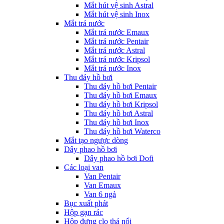
Mắt hút vệ sinh Astral
Mắt hút vệ sinh Inox
Mắt trả nước
Mắt trả nước Emaux
Mắt trả nước Pentair
Mắt trả nước Astral
Mắt trả nước Kripsol
Mắt trả nước Inox
Thu đáy hồ bơi
Thu đáy hồ bơi Pentair
Thu đáy hồ bơi Emaux
Thu đáy hồ bơi Kripsol
Thu đáy hồ bơi Astral
Thu đáy hồ bơi Inox
Thu đáy hồ bơi Waterco
Mắt tạo ngược dòng
Dây phao hồ bơi
Dây phao hồ bơi Dofi
Các loại van
Van Pentair
Van Emaux
Van 6 ngả
Bục xuất phát
Hộp gạn rác
Hộp đựng clo thả nổi