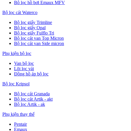
Bô lọc hồ bơi Emaux MFV
Bộ lọc cát Waterco
Bộ lọc giấy Trimline
Bộ lọc giấy Opal
Bộ lọc giấy Fulflo Tri
Bộ lọc cát van Top Micron
Bộ lọc cát van Side micron
Phụ kiện bộ lọc
Van bộ lọc
Lõi lọc vải
Đồng hồ áp bộ lọc
Bộ lọc Kripsol
Bộ lọc cát Granada
Bộ lọc cát Artik - akt
Bộ lọc Artik - ak
Phụ kiện thay thế
Pentair
Emaux