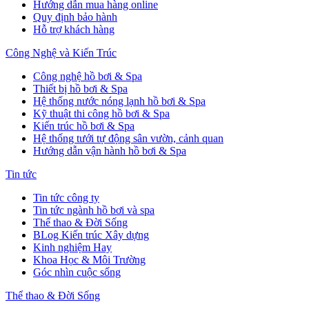
Hướng dẫn mua hàng online
Quy định bảo hành
Hỗ trợ khách hàng
Công Nghệ và Kiến Trúc
Công nghệ hồ bơi & Spa
Thiết bị hồ bơi & Spa
Hệ thống nước nóng lạnh hồ bơi & Spa
Kỹ thuật thi công hồ bơi & Spa
Kiến trúc hồ bơi & Spa
Hệ thống tưới tự động sân vườn, cảnh quan
Hướng dẫn vận hành hồ bơi & Spa
Tin tức
Tin tức công ty
Tin tức ngành hồ bơi và spa
Thể thao & Đời Sống
BLog Kiến trúc Xây dựng
Kinh nghiệm Hay
Khoa Học & Môi Trường
Góc nhìn cuộc sống
Thể thao & Đời Sống