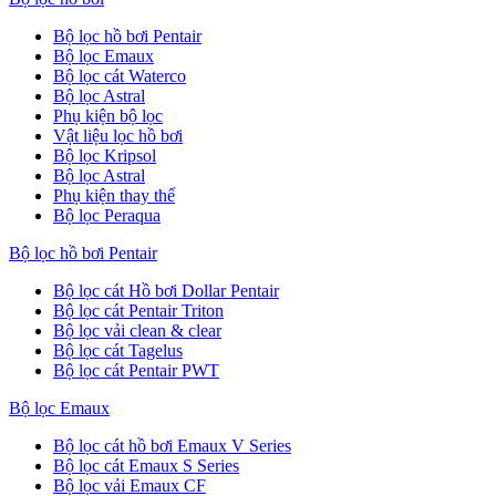
Bộ lọc hồ bơi Pentair
Bộ lọc Emaux
Bộ lọc cát Waterco
Bộ lọc Astral
Phụ kiện bộ lọc
Vật liệu lọc hồ bơi
Bộ lọc Kripsol
Bộ lọc Astral
Phụ kiện thay thế
Bộ lọc Peraqua
Bộ lọc hồ bơi Pentair
Bộ lọc cát Hồ bơi Dollar Pentair
Bộ lọc cát Pentair Triton
Bộ lọc vải clean & clear
Bộ lọc cát Tagelus
Bộ lọc cát Pentair PWT
Bộ lọc Emaux
Bộ lọc cát hồ bơi Emaux V Series
Bộ lọc cát Emaux S Series
Bộ lọc vải Emaux CF