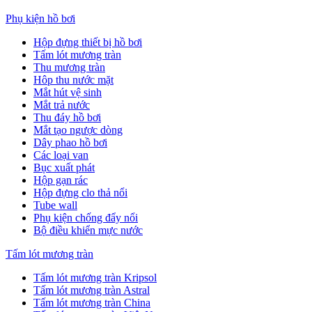
Phụ kiện hồ bơi
Hộp đựng thiết bị hồ bơi
Tấm lót mương tràn
Thu mương tràn
Hôp thu nước mặt
Mắt hút vệ sinh
Mắt trả nước
Thu đáy hồ bơi
Mắt tạo ngược dòng
Dây phao hồ bơi
Các loại van
Bục xuất phát
Hộp gạn rác
Hộp đựng clo thả nổi
Tube wall
Phụ kiện chống đẩy nổi
Bộ điều khiển mực nước
Tấm lót mương tràn
Tấm lót mương tràn Kripsol
Tấm lót mương tràn Astral
Tấm lót mương tràn China