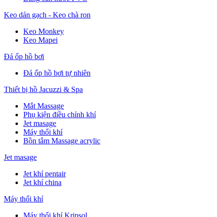
Keo dán gạch - Keo chà ron
Keo Monkey
Keo Mapei
Đá ốp hồ bơi
Đá ốp hồ bơi tự nhiên
Thiết bị hồ Jacuzzi & Spa
Mắt Massage
Phụ kiện điều chỉnh khí
Jet masage
Máy thổi khí
Bồn tắm Massage acrylic
Jet masage
Jet khí pentair
Jet khí china
Máy thổi khí
Máy thổi khí Kripsol