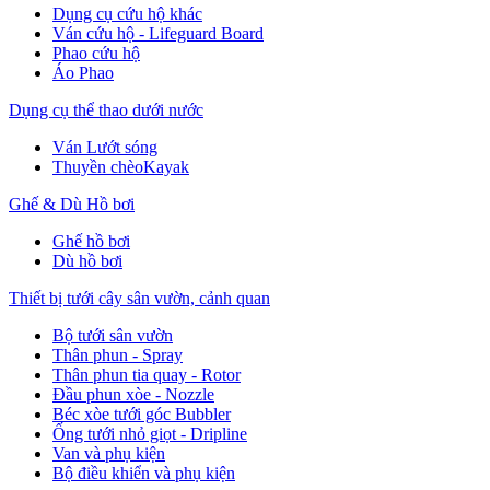
Dụng cụ cứu hộ khác
Ván cứu hộ - Lifeguard Board
Phao cứu hộ
Áo Phao
Dụng cụ thể thao dưới nước
Ván Lướt sóng
Thuyền chèoKayak
Ghế & Dù Hồ bơi
Ghế hồ bơi
Dù hồ bơi
Thiết bị tưới cây sân vườn, cảnh quan
Bộ tưới sân vườn
Thân phun - Spray
Thân phun tia quay - Rotor
Đầu phun xòe - Nozzle
Béc xòe tưới góc Bubbler
Ống tưới nhỏ giọt - Dripline
Van và phụ kiện
Bộ điều khiển và phụ kiện