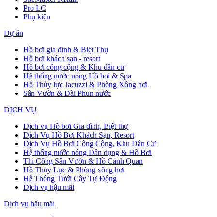
Pro LC
Phụ kiện
Dự án
Hồ bơi gia đình & Biệt Thự
Hồ bơi khách sạn - resort
Hồ bơi công cộng & Khu dân cư
Hệ thống nước nóng Hồ bơi & Spa
Hồ Thủy lực Jacuzzi & Phòng Xông hơi
Sân Vườn & Đài Phun nước
DỊCH VỤ
Dịch vụ Hồ bơi Gia đình, Biệt thự
Dịch Vụ Hồ Bơi Khách Sạn, Resort
Dịch Vụ Hồ Bơi Công Cộng, Khu Dân Cư
Hệ thống nước nóng Dân dụng & Hồ Bơi
Thi Công Sân Vườn & Hồ Cảnh Quan
Hồ Thủy Lực & Phòng xông hơi
Hệ Thống Tưới Cây Tự Động
Dịch vụ hậu mãi
Dịch vụ hậu mãi