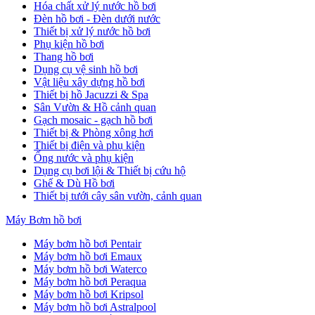
Hóa chất xử lý nước hồ bơi
Đèn hồ bơi - Đèn dưới nước
Thiết bị xử lý nước hồ bơi
Phụ kiện hồ bơi
Thang hồ bơi
Dụng cụ vệ sinh hồ bơi
Vật liệu xây dựng hồ bơi
Thiết bị hồ Jacuzzi & Spa
Sân Vườn & Hồ cảnh quan
Gạch mosaic - gạch hồ bơi
Thiết bị & Phòng xông hơi
Thiết bị điện và phụ kiện
Ống nước và phụ kiện
Dụng cụ bơi lội & Thiết bị cứu hộ
Ghế & Dù Hồ bơi
Thiết bị tưới cây sân vườn, cảnh quan
Máy Bơm hồ bơi
Máy bơm hồ bơi Pentair
Máy bơm hồ bơi Emaux
Máy bơm hồ bơi Waterco
Máy bơm hồ bơi Peraqua
Máy bơm hồ bơi Kripsol
Máy bơm hồ bơi Astralpool