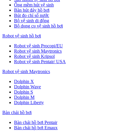
Ống mềm hút vệ sinh
Bàn hút đáy hồ bơi
Bút đo chỉ số nước
Bộ vệ sinh di động
Bộ dụng cụ vệ sinh hồ bơi
Robot vệ sinh hồ bơi
Robot vệ sinh Procopi/EU
Robot vệ sinh Maytronics
Robot vệ sinh Kripsol
Robot vệ sinh Pentair/ USA
Robot vệ sinh Maytronics
Dolphin X
Dolphin Wave
Dolphin S
Dolphin M
Dolphin Liberty
Bàn chải hồ bơi
Bàn chải hồ bơi Pentair
Bàn chải hồ bơi Emaux