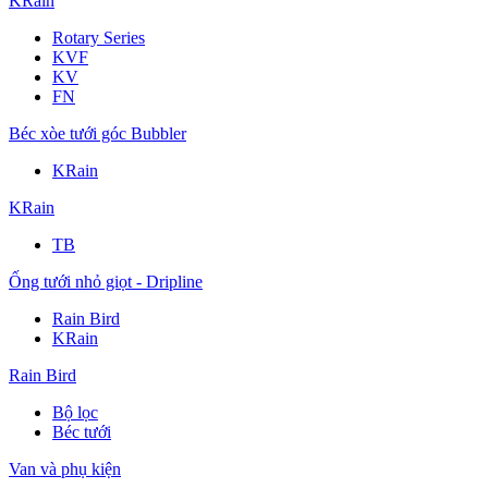
KRain
Rotary Series
KVF
KV
FN
Béc xòe tưới góc Bubbler
KRain
KRain
TB
Ống tưới nhỏ giọt - Dripline
Rain Bird
KRain
Rain Bird
Bộ lọc
Béc tưới
Van và phụ kiện