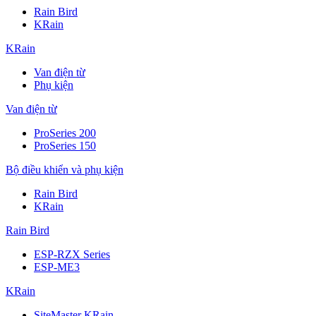
Rain Bird
KRain
KRain
Van điện từ
Phụ kiện
Van điện từ
ProSeries 200
ProSeries 150
Bộ điều khiển và phụ kiện
Rain Bird
KRain
Rain Bird
ESP-RZX Series
ESP-ME3
KRain
SiteMaster KRain