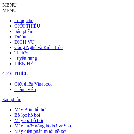
MENU
MENU
Trang chủ
GIỚI THIỆU
Sản phẩm
Dự án
DỊCH VỤ
Công Nghệ và Kiến Trúc
Tin tức
Tuyển dụng
LIÊN HỆ
GIỚI THIỆU
Giới thiệu Vinapool
Thành viên
Sản phẩm
Máy Bơm hồ bơi
Bộ lọc hồ bơi
Máy lọc hồ bơi
Máy nước nóng hồ bơi & Spa
Máy điện phân muối hồ bơi