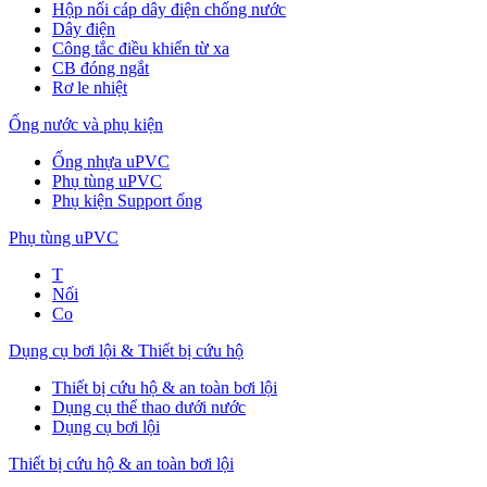
Hộp nối cáp dây điện chống nước
Dây điện
Công tắc điều khiển từ xa
CB đóng ngắt
Rơ le nhiệt
Ống nước và phụ kiện
Ống nhựa uPVC
Phụ tùng uPVC
Phụ kiện Support ống
Phụ tùng uPVC
T
Nối
Co
Dụng cụ bơi lội & Thiết bị cứu hộ
Thiết bị cứu hộ & an toàn bơi lội
Dụng cụ thể thao dưới nước
Dụng cụ bơi lội
Thiết bị cứu hộ & an toàn bơi lội