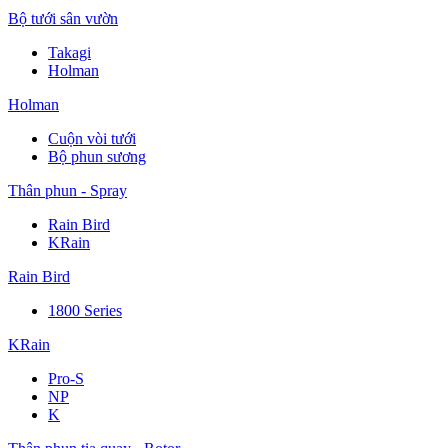
Bộ tưới sân vườn
Takagi
Holman
Holman
Cuộn vòi tưới
Bộ phun sương
Thân phun - Spray
Rain Bird
KRain
Rain Bird
1800 Series
KRain
Pro-S
NP
K