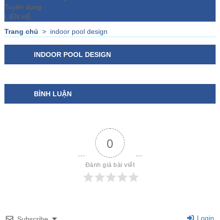
Tuyển dụng
LIÊN HỆ
Trang chủ
>
indoor pool design
INDOOR POOL DESIGN
BÌNH LUẬN
0
Đánh giá bài viết
Login
Subscribe