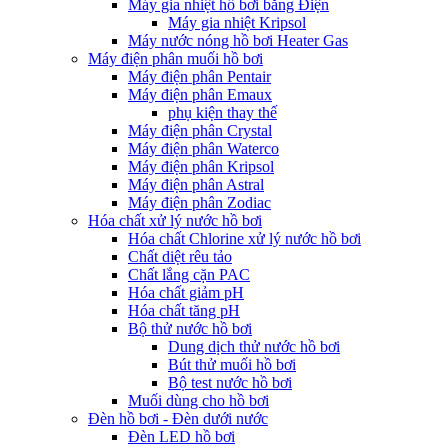
Máy gia nhiệt hồ bơi bằng Điện
Máy gia nhiệt Kripsol
Máy nước nóng hồ bơi Heater Gas
Máy điện phân muối hồ bơi
Máy điện phân Pentair
Máy điện phân Emaux
phụ kiện thay thế
Máy điện phân Crystal
Máy điện phân Waterco
Máy điện phân Kripsol
Máy điện phân Astral
Máy điện phân Zodiac
Hóa chất xử lý nước hồ bơi
Hóa chất Chlorine xử lý nước hồ bơi
Chất diệt rêu tảo
Chất lắng cặn PAC
Hóa chất giảm pH
Hóa chất tăng pH
Bộ thử nước hồ bơi
Dung dịch thử nước hồ bơi
Bút thử muối hồ bơi
Bộ test nước hồ bơi
Muối dùng cho hồ bơi
Đèn hồ bơi - Đèn dưới nước
Đèn LED hồ bơi