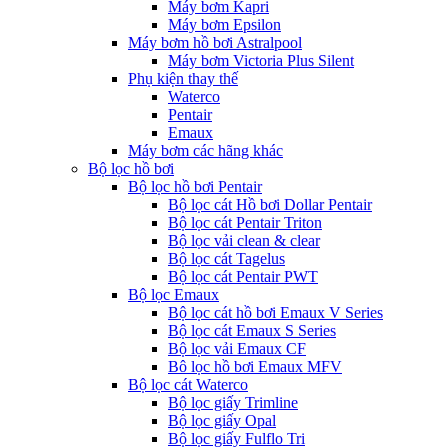
Máy bơm Kapri
Máy bơm Epsilon
Máy bơm hồ bơi Astralpool
Máy bơm Victoria Plus Silent
Phụ kiện thay thế
Waterco
Pentair
Emaux
Máy bơm các hãng khác
Bộ lọc hồ bơi
Bộ lọc hồ bơi Pentair
Bộ lọc cát Hồ bơi Dollar Pentair
Bộ lọc cát Pentair Triton
Bộ lọc vải clean & clear
Bộ lọc cát Tagelus
Bộ lọc cát Pentair PWT
Bộ lọc Emaux
Bộ lọc cát hồ bơi Emaux V Series
Bộ lọc cát Emaux S Series
Bộ lọc vải Emaux CF
Bô lọc hồ bơi Emaux MFV
Bộ lọc cát Waterco
Bộ lọc giấy Trimline
Bộ lọc giấy Opal
Bộ lọc giấy Fulflo Tri