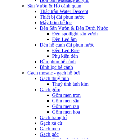
Bồn tắm Massage acrylic
Sân Vườn & Hồ cảnh quan
Thác tràn Water Descent
Thiết bị đài phun nước
Máy bơm bể lọc
Đèn Sân Vườn & Đèn Dưới Nước
Đèn spotlight sân vườn
Đèn Led âm
Đèn hồ cảnh đài phun nước
Đèn Led Rise
Phụ kiện đèn
Đầu phun bể cảnh
Bình lọc bể cảnh
Gạch mosaic - gạch hồ bơi
Gạch thuỷ tinh
Thuỷ tinh ánh kim
Gạch gốm
Gốm men trơn
Gốm men sần
Gốm men rạn
Gốm men hoa
Gạch trang trí
Gạch xà cừ
Gạch men
Gạch góc