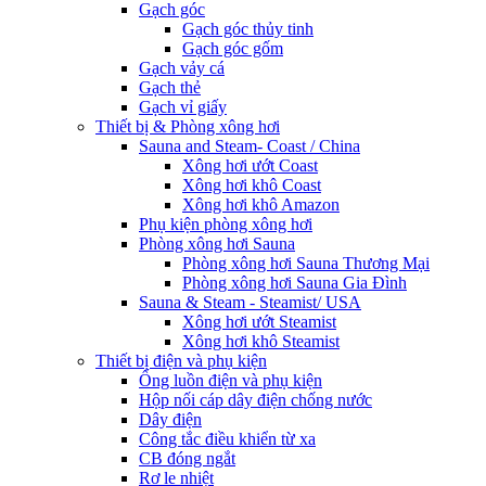
Gạch góc
Gạch góc thủy tinh
Gạch góc gốm
Gạch vảy cá
Gạch thẻ
Gạch vỉ giấy
Thiết bị & Phòng xông hơi
Sauna and Steam- Coast / China
Xông hơi ướt Coast
Xông hơi khô Coast
Xông hơi khô Amazon
Phụ kiện phòng xông hơi
Phòng xông hơi Sauna
Phòng xông hơi Sauna Thương Mại
Phòng xông hơi Sauna Gia Đình
Sauna & Steam - Steamist/ USA
Xông hơi ướt Steamist
Xông hơi khô Steamist
Thiết bị điện và phụ kiện
Ống luồn điện và phụ kiện
Hộp nối cáp dây điện chống nước
Dây điện
Công tắc điều khiển từ xa
CB đóng ngắt
Rơ le nhiệt