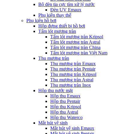
Bộ đèn tia cực tím xử lý nước
Đèn UV Emaux
Phụ kiện thay thế
Phụ kiện hồ bơi
Hộp đựng thiết bị hồ bơi
Tấm lót mương tràn
Tấm lót mương tràn Kripsol
Tấm lót mương tràn Astral
Tấm lót mương tràn China
Tấm lót mương tràn Việt Nam
Thu mương tràn
Thu mương tràn Emaux
Thu mương tràn Pentair
Thu mương tràn Kripsol
Thu mương tràn Astral
Thu mương tràn Inox
Hôp thu nước mặt
Hộp thu Emaux
Hộp thu Pentair
Hộp thu Kripsol
Hộp thu Astral
Hộp thu Waterco
Mắt hút vệ sinh
Mắt hút vệ sinh Emaux
Mắt hút vệ sinh Pentair