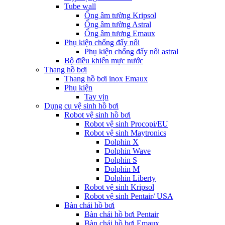
Tube wall
Ống âm tường Kripsol
Ống âm tường Astral
Ống âm tương Emaux
Phụ kiện chống đẩy nổi
Phụ kiện chống đẩy nổi astral
Bộ điều khiển mực nước
Thang hồ bơi
Thang hồ bơi inox Emaux
Phụ kiện
Tay vịn
Dụng cụ vệ sinh hồ bơi
Robot vệ sinh hồ bơi
Robot vệ sinh Procopi/EU
Robot vệ sinh Maytronics
Dolphin X
Dolphin Wave
Dolphin S
Dolphin M
Dolphin Liberty
Robot vệ sinh Kripsol
Robot vệ sinh Pentair/ USA
Bàn chải hồ bơi
Bàn chải hồ bơi Pentair
Bàn chải hồ bơi Emaux