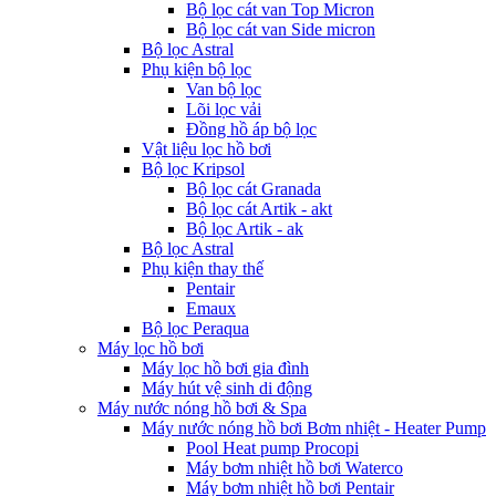
Bộ lọc cát van Top Micron
Bộ lọc cát van Side micron
Bộ lọc Astral
Phụ kiện bộ lọc
Van bộ lọc
Lõi lọc vải
Đồng hồ áp bộ lọc
Vật liệu lọc hồ bơi
Bộ lọc Kripsol
Bộ lọc cát Granada
Bộ lọc cát Artik - akt
Bộ lọc Artik - ak
Bộ lọc Astral
Phụ kiện thay thế
Pentair
Emaux
Bộ lọc Peraqua
Máy lọc hồ bơi
Máy lọc hồ bơi gia đình
Máy hút vệ sinh di động
Máy nước nóng hồ bơi & Spa
Máy nước nóng hồ bơi Bơm nhiệt - Heater Pump
Pool Heat pump Procopi
Máy bơm nhiệt hồ bơi Waterco
Máy bơm nhiệt hồ bơi Pentair