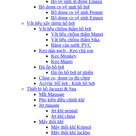
Bộ vệ sinh di động Emaux
Bộ dụng cụ vệ sinh hồ bơi
Bộ dụng cụ vệ sinh Pentair
Bộ dụng cụ vệ sinh Emaux
Vật liệu xây dựng hồ bơi
Vật liệu chống thấm hồ bơi
Vật liệu chống thấm Mapei
Vật liệu chống thấm Sika
Băng cản nước PVC
Keo dán gạch - Keo chà ron
Keo Monkey
Keo Mapei
Đá ốp hồ bơi
Đá ốp hồ bơi tự nhiên
Công cụ, dụng cụ thi công
Acrylic Hồ bơi - Kính hồ bơi
Thiết bị hồ Jacuzzi & Spa
Mắt Massage
Phụ kiện điều chỉnh khí
Jet masage
Jet khí pentair
Jet khí china
Máy thổi khí
Máy thổi khí Kripsol
Máy thổi khí Jackbo