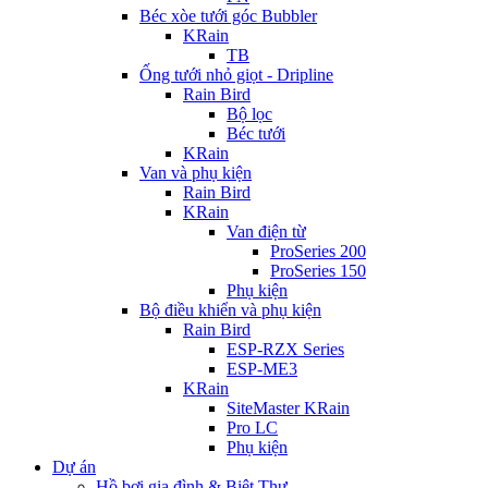
Béc xòe tưới góc Bubbler
KRain
TB
Ống tưới nhỏ giọt - Dripline
Rain Bird
Bộ lọc
Béc tưới
KRain
Van và phụ kiện
Rain Bird
KRain
Van điện từ
ProSeries 200
ProSeries 150
Phụ kiện
Bộ điều khiển và phụ kiện
Rain Bird
ESP-RZX Series
ESP-ME3
KRain
SiteMaster KRain
Pro LC
Phụ kiện
Dự án
Hồ bơi gia đình & Biệt Thự