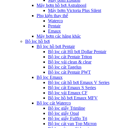
Máy bơm Epsilon
Máy bơm hồ bơi Astralpool
Máy bơm Victoria Plus Silent
Phụ kiện thay thế
Waterco
Pentair
Emaux
Máy bơm các hãng khác
Bộ lọc hồ bơi
Bộ lọc hồ bơi Pentair
Bộ lọc cát Hồ bơi Dollar Pentair
Bộ lọc cát Pentair Triton
Bộ lọc vải clean & clear
Bộ lọc cát Tagelus
Bộ lọc cát Pentair PWT
Bộ lọc Emaux
Bộ lọc cát hồ bơi Emaux V Series
Bộ lọc cát Emaux S Series
Bộ lọc vải Emaux CF
Bô lọc hồ bơi Emaux MFV
Bộ lọc cát Waterco
Bộ lọc giấy Trimline
Bộ lọc giấy Opal
Bộ lọc giấy Fulflo Tri
Bộ lọc cát van Top Micron