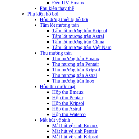
Đèn UV Emaux
Phụ kiện thay thế
Phụ kiện hồ bơi
Hộp đựng thiết bị hồ bơi
Tấm lót mương tràn
Tấm lót mương tràn Kripsol
Tấm lót mương tràn Astral
Tấm lót mương tràn China
Tấm lót mương tràn Việt Nam
Thu mương tràn
Thu mương tràn Emaux
Thu mương tràn Pentair
Thu mương tràn Kripsol
Thu mương tràn Astral
Thu mương tràn Inox
Hôp thu nước mặt
Hộp thu Emaux
Hộp thu Pentair
Hộp thu Kripsol
Hộp thu Astral
Hộp thu Waterco
Mắt hút vệ sinh
Mắt hút vệ sinh Emaux
Mắt hút vệ sinh Pentair
Mắt hút vệ sinh Kripsol