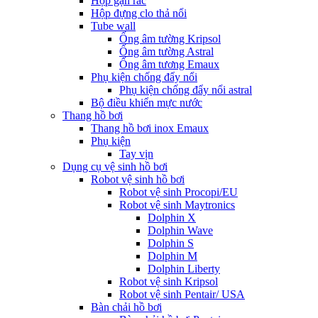
Hộp gạn rác
Hộp đựng clo thả nổi
Tube wall
Ống âm tường Kripsol
Ống âm tường Astral
Ống âm tương Emaux
Phụ kiện chống đẩy nổi
Phụ kiện chống đẩy nổi astral
Bộ điều khiển mực nước
Thang hồ bơi
Thang hồ bơi inox Emaux
Phụ kiện
Tay vịn
Dụng cụ vệ sinh hồ bơi
Robot vệ sinh hồ bơi
Robot vệ sinh Procopi/EU
Robot vệ sinh Maytronics
Dolphin X
Dolphin Wave
Dolphin S
Dolphin M
Dolphin Liberty
Robot vệ sinh Kripsol
Robot vệ sinh Pentair/ USA
Bàn chải hồ bơi