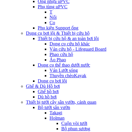
Ống nhựa uPVC
Phụ tùng uPVC
T
Nối
Co
Phụ kiện Support ống
Dụng cụ bơi lội & Thiết bị cứu hộ
Thiết bị cứu hộ & an toàn bơi lội
Dụng cụ cứu hộ khác
Ván cứu hộ - Lifeguard Board
Phao cứu hộ
Áo Phao
Dụng cụ thể thao dưới nước
Ván Lướt sóng
Thuyền chèoKayak
Dụng cụ bơi lội
Ghế & Dù Hồ bơi
Ghế hồ bơi
Dù hồ bơi
Thiết bị tưới cây sân vườn, cảnh quan
Bộ tưới sân vườn
Takagi
Holman
Cuộn vòi tưới
Bộ phun sương