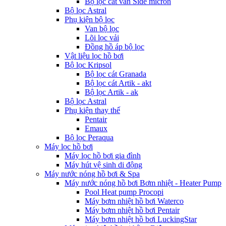
Bộ lọc cát van Side micron
Bộ lọc Astral
Phụ kiện bộ lọc
Van bộ lọc
Lõi lọc vải
Đồng hồ áp bộ lọc
Vật liệu lọc hồ bơi
Bộ lọc Kripsol
Bộ lọc cát Granada
Bộ lọc cát Artik - akt
Bộ lọc Artik - ak
Bộ lọc Astral
Phụ kiện thay thế
Pentair
Emaux
Bộ lọc Peraqua
Máy lọc hồ bơi
Máy lọc hồ bơi gia đình
Máy hút vệ sinh di động
Máy nước nóng hồ bơi & Spa
Máy nước nóng hồ bơi Bơm nhiệt - Heater Pump
Pool Heat pump Procopi
Máy bơm nhiệt hồ bơi Waterco
Máy bơm nhiệt hồ bơi Pentair
Máy bơm nhiệt hồ bơi LuckingStar