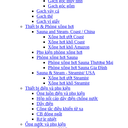
Gạch góc thủy tinh
Gạch góc gốm
Gạch vảy cá
Gạch thẻ
Gạch vỉ giấy
Thiết bị & Phòng xông hơi
Sauna and Steam- Coast / China
Xông hơi ướt Coast
Xông hơi khô Coast
Xông hơi khô Amazon
Phụ kiện phòng xông hơi
Phòng xông hơi Sauna
Phòng xông hơi Sauna Thương Mại
Phòng xông hơi Sauna Gia Đình
Sauna & Steam - Steamist/ USA
Xông hơi ướt Steamist
Xông hơi khô Steamist
Thiết bị điện và phụ kiện
Ống luồn điện và phụ kiện
Hộp nối cáp dây điện chống nước
Dây điện
Công tắc điều khiển từ xa
CB đóng ngắt
Rơ le nhiệt
Ống nước và phụ kiện