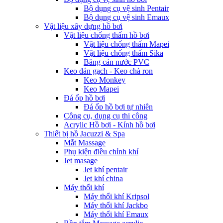
Bộ dụng cụ vệ sinh Pentair
Bộ dụng cụ vệ sinh Emaux
Vật liệu xây dựng hồ bơi
Vật liệu chống thấm hồ bơi
Vật liệu chống thấm Mapei
Vật liệu chống thấm Sika
Băng cản nước PVC
Keo dán gạch - Keo chà ron
Keo Monkey
Keo Mapei
Đá ốp hồ bơi
Đá ốp hồ bơi tự nhiên
Công cụ, dụng cụ thi công
Acrylic Hồ bơi - Kính hồ bơi
Thiết bị hồ Jacuzzi & Spa
Mắt Massage
Phụ kiện điều chỉnh khí
Jet masage
Jet khí pentair
Jet khí china
Máy thổi khí
Máy thổi khí Kripsol
Máy thổi khí Jackbo
Máy thổi khí Emaux