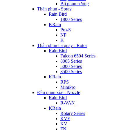
Bộ phun sương
Thân phun - Spray
Rain Bird
1800 Series
KRain
Pro-S
NP
K
Thân phun tia quay - Rotor
Rain Bird
Falcon 6504 Series
8005 Series
5000 Series
3500 Series
KRain
RPS
MiniPro
Đầu phun xòe - Nozzle
Rain Bird
R-VAN
KRain
Rotary Series
KVF
KV
FN