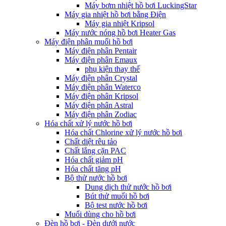
Máy bơm nhiệt hồ bơi LuckingStar
Máy gia nhiệt hồ bơi bằng Điện
Máy gia nhiệt Kripsol
Máy nước nóng hồ bơi Heater Gas
Máy điện phân muối hồ bơi
Máy điện phân Pentair
Máy điện phân Emaux
phụ kiện thay thế
Máy điện phân Crystal
Máy điện phân Waterco
Máy điện phân Kripsol
Máy điện phân Astral
Máy điện phân Zodiac
Hóa chất xử lý nước hồ bơi
Hóa chất Chlorine xử lý nước hồ bơi
Chất diệt rêu tảo
Chất lắng cặn PAC
Hóa chất giảm pH
Hóa chất tăng pH
Bộ thử nước hồ bơi
Dung dịch thử nước hồ bơi
Bút thử muối hồ bơi
Bộ test nước hồ bơi
Muối dùng cho hồ bơi
Đèn hồ bơi - Đèn dưới nước