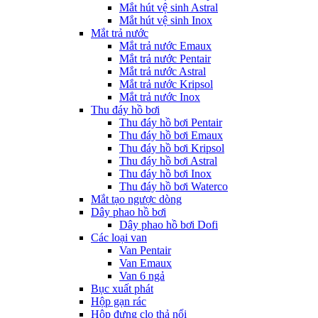
Mắt hút vệ sinh Astral
Mắt hút vệ sinh Inox
Mắt trả nước
Mắt trả nước Emaux
Mắt trả nước Pentair
Mắt trả nước Astral
Mắt trả nước Kripsol
Mắt trả nước Inox
Thu đáy hồ bơi
Thu đáy hồ bơi Pentair
Thu đáy hồ bơi Emaux
Thu đáy hồ bơi Kripsol
Thu đáy hồ bơi Astral
Thu đáy hồ bơi Inox
Thu đáy hồ bơi Waterco
Mắt tạo ngược dòng
Dây phao hồ bơi
Dây phao hồ bơi Dofi
Các loại van
Van Pentair
Van Emaux
Van 6 ngả
Bục xuất phát
Hộp gạn rác
Hộp đựng clo thả nổi