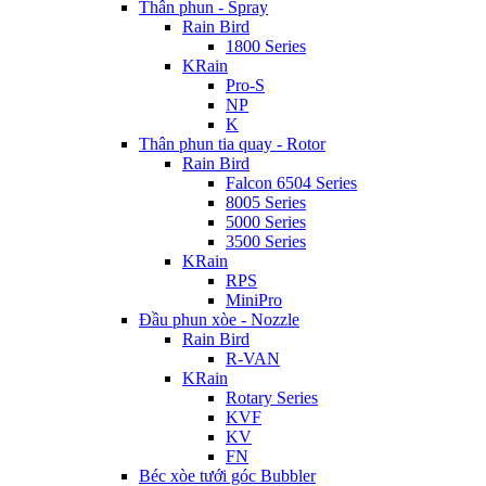
Thân phun - Spray
Rain Bird
1800 Series
KRain
Pro-S
NP
K
Thân phun tia quay - Rotor
Rain Bird
Falcon 6504 Series
8005 Series
5000 Series
3500 Series
KRain
RPS
MiniPro
Đầu phun xòe - Nozzle
Rain Bird
R-VAN
KRain
Rotary Series
KVF
KV
FN
Béc xòe tưới góc Bubbler