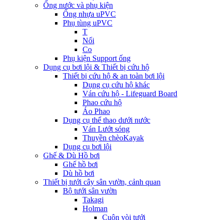
Ống nước và phụ kiện
Ống nhựa uPVC
Phụ tùng uPVC
T
Nối
Co
Phụ kiện Support ống
Dụng cụ bơi lội & Thiết bị cứu hộ
Thiết bị cứu hộ & an toàn bơi lội
Dụng cụ cứu hộ khác
Ván cứu hộ - Lifeguard Board
Phao cứu hộ
Áo Phao
Dụng cụ thể thao dưới nước
Ván Lướt sóng
Thuyền chèoKayak
Dụng cụ bơi lội
Ghế & Dù Hồ bơi
Ghế hồ bơi
Dù hồ bơi
Thiết bị tưới cây sân vườn, cảnh quan
Bộ tưới sân vườn
Takagi
Holman
Cuộn vòi tưới