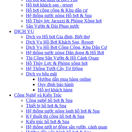
Hồ bơi khách sạn - resort
Hồ bơi công cộng & Khu dân cư
Hệ thống nước nóng Hồ bơi & Spa
Hồ Thủy lực Jacuzzi & Phòng Xông hơi
Sân Vườn & Đài Phun nước
DỊCH VỤ
Dịch vụ Hồ bơi Gia đình, Biệt thự
Dịch Vụ Hồ Bơi Khách Sạn, Resort
Dịch Vụ Hồ Bơi Công Cộng, Khu Dân Cư
Hệ thống nước nóng Dân dụng & Hồ Bơi
Thi Công Sân Vườn & Hồ Cảnh Quan
Hồ Thủy Lực & Phòng xông hơi
Hệ Thống Tưới Cây Tự Động
Dịch vụ hậu mãi
Hướng dẫn mua hàng online
Quy định bảo hành
Hỗ trợ khách hàng
Công Nghệ và Kiến Trúc
Công nghệ hồ bơi & Spa
Thiết bị hồ bơi & Spa
Hệ thống nước nóng lạnh hồ bơi & Spa
Kỹ thuật thi công hồ bơi & Spa
Kiến trúc hồ bơi & Spa
Hệ thống tưới tự động sân vườn, cảnh quan