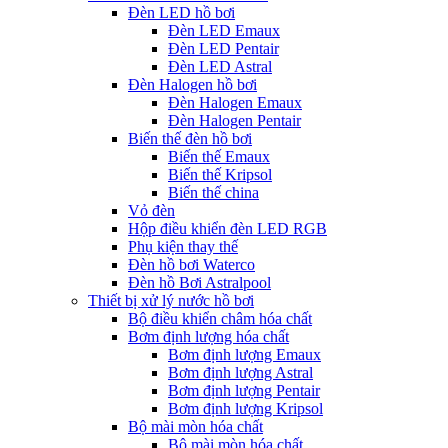
Đèn LED hồ bơi
Đèn LED Emaux
Đèn LED Pentair
Đèn LED Astral
Đèn Halogen hồ bơi
Đèn Halogen Emaux
Đèn Halogen Pentair
Biến thế đèn hồ bơi
Biến thế Emaux
Biến thế Kripsol
Biến thế china
Vỏ đèn
Hộp điều khiển đèn LED RGB
Phụ kiện thay thế
Đèn hồ bơi Waterco
Đèn hồ Bơi Astralpool
Thiết bị xử lý nước hồ bơi
Bộ điều khiển châm hóa chất
Bơm định lượng hóa chất
Bơm định lượng Emaux
Bơm định lượng Astral
Bơm định lượng Pentair
Bơm định lượng Kripsol
Bộ mài mòn hóa chất
Bộ mài mòn hóa chất