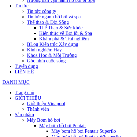
Hướng dẫn vận hành hồ bơi & Spa
Tin tức
Tin tức công ty
Tin tức ngành hồ bơi và spa
Thể thao & Đời Sống
Thể Thao & Sức khỏe
Kiến thức về Bơi lội & Spa
Khám phá & Trải nghiệm
BLog Kiến trúc Xây dựng
Kinh nghiệm Hay
Khoa Học & Môi Trường
Góc nhìn cuộc sống
Tuyển dụng
LIÊN HỆ
DANH MỤC
Trang chủ
GIỚI THIỆU
Giới thiệu Vinapool
Thành viên
Sản phẩm
Máy Bơm hồ bơi
Máy bơm hồ bơi Pentair
Máy bơm hồ bơi Pentair Superflo
Máy bơm hồ bơi Pentair Whisperflo