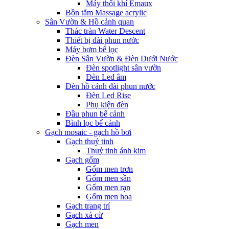
Máy thổi khí Emaux
Bồn tắm Massage acrylic
Sân Vườn & Hồ cảnh quan
Thác tràn Water Descent
Thiết bị đài phun nước
Máy bơm bể lọc
Đèn Sân Vườn & Đèn Dưới Nước
Đèn spotlight sân vườn
Đèn Led âm
Đèn hồ cảnh đài phun nước
Đèn Led Rise
Phụ kiện đèn
Đầu phun bể cảnh
Bình lọc bể cảnh
Gạch mosaic - gạch hồ bơi
Gạch thuỷ tinh
Thuỷ tinh ánh kim
Gạch gốm
Gốm men trơn
Gốm men sần
Gốm men rạn
Gốm men hoa
Gạch trang trí
Gạch xà cừ
Gạch men