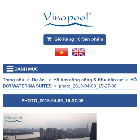
Giỏ hàng :
0
Sản phẩm
DANH MỤC
Trang chủ
>
Dự án
>
Hồ bơi công cộng & Khu dân cư
>
HỒ
BƠI WATERINA SUITES
>
photo_2019-04-09_15-27-08
PHOTO_2019-04-09_15-27-08