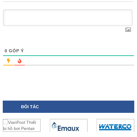
0
GÓP Ý
ĐỐI TÁC