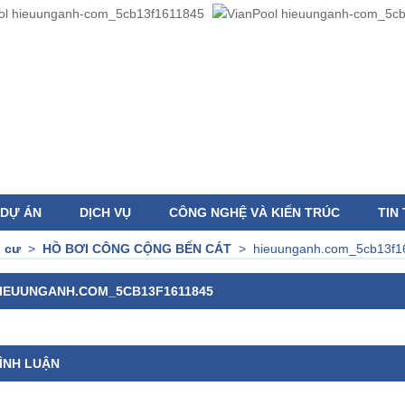
DỰ ÁN
DỊCH VỤ
CÔNG NGHỆ VÀ KIẾN TRÚC
TIN
n cư
>
HỒ BƠI CÔNG CỘNG BẾN CÁT
>
hieuunganh.com_5cb13f1
IEUUNGANH.COM_5CB13F1611845
ÌNH LUẬN