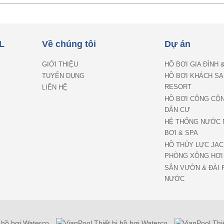
L
Về chúng tôi
Dự án
GIỚI THIỆU
HỒ BƠI GIA ĐÌNH 
TUYỂN DỤNG
HỒ BƠI KHÁCH SẠ
RESORT
LIÊN HỆ
HỒ BƠI CÔNG CỘ
DÂN CƯ
HỆ THỐNG NƯỚC 
BƠI & SPA
HỒ THỦY LỰC JAC
PHÒNG XÔNG HƠI
SÂN VƯỜN & ĐÀI 
NƯỚC