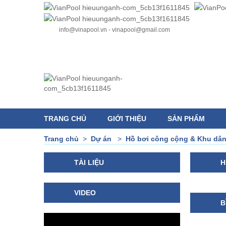
info@vinapool.vn - vinapool@gmail.com
TRANG CHỦ
GIỚI THIỆU
SẢN PHẨM
Trang chủ
>
Dự án
>
Hồ bơi công cộng & Khu dâ
TÀI LIỆU
H
VIDEO
B