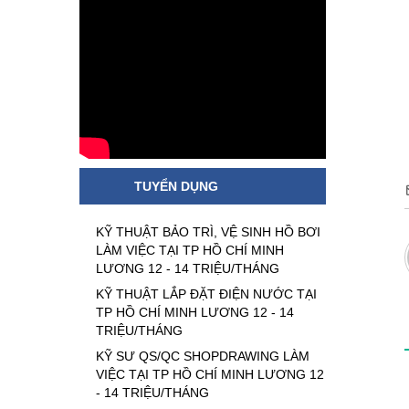
TUYỂN DỤNG
KỸ THUẬT BẢO TRÌ, VỆ SINH HỒ BƠI
LÀM VIỆC TẠI TP HỒ CHÍ MINH
LƯƠNG 12 - 14 TRIỆU/THÁNG
KỸ THUẬT LẮP ĐẶT ĐIỆN NƯỚC TẠI
TP HỒ CHÍ MINH LƯƠNG 12 - 14
TRIỆU/THÁNG
KỸ SƯ QS/QC SHOPDRAWING LÀM
VIỆC TẠI TP HỒ CHÍ MINH LƯƠNG 12
- 14 TRIỆU/THÁNG