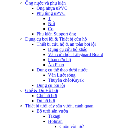
Ống nước và phụ kiện
Ống nhựa uPVC
Phụ tùng uPVC
T
Nối
Co
Phụ kiện Support ống
Dụng cụ bơi lội & Thiết bị cứu hộ
Thiết bị cứu hộ & an toàn bơi lội
Dụng cụ cứu hộ khác
Ván cứu hộ - Lifeguard Board
Phao cứu hộ
Áo Phao
Dụng cụ thể thao dưới nước
Ván Lướt sóng
Thuyền chèoKayak
Dụng cụ bơi lội
Ghế & Dù Hồ bơi
Ghế hồ bơi
Dù hồ bơi
Thiết bị tưới cây sân vườn, cảnh quan
Bộ tưới sân vườn
Takagi
Holman
Cuộn vòi tưới