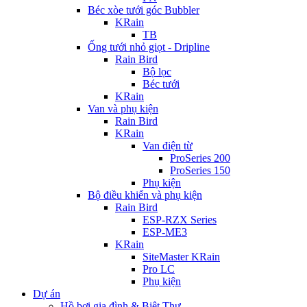
Béc xòe tưới góc Bubbler
KRain
TB
Ống tưới nhỏ giọt - Dripline
Rain Bird
Bộ lọc
Béc tưới
KRain
Van và phụ kiện
Rain Bird
KRain
Van điện từ
ProSeries 200
ProSeries 150
Phụ kiện
Bộ điều khiển và phụ kiện
Rain Bird
ESP-RZX Series
ESP-ME3
KRain
SiteMaster KRain
Pro LC
Phụ kiện
Dự án
Hồ bơi gia đình & Biệt Thự