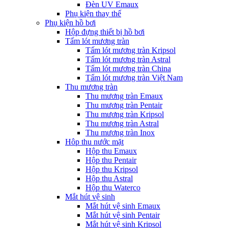
Đèn UV Emaux
Phụ kiện thay thế
Phụ kiện hồ bơi
Hộp đựng thiết bị hồ bơi
Tấm lót mương tràn
Tấm lót mương tràn Kripsol
Tấm lót mương tràn Astral
Tấm lót mương tràn China
Tấm lót mương tràn Việt Nam
Thu mương tràn
Thu mương tràn Emaux
Thu mương tràn Pentair
Thu mương tràn Kripsol
Thu mương tràn Astral
Thu mương tràn Inox
Hôp thu nước mặt
Hộp thu Emaux
Hộp thu Pentair
Hộp thu Kripsol
Hộp thu Astral
Hộp thu Waterco
Mắt hút vệ sinh
Mắt hút vệ sinh Emaux
Mắt hút vệ sinh Pentair
Mắt hút vệ sinh Kripsol