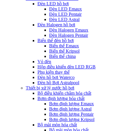
Đèn LED hồ bơi
Đèn LED Emaux
Đèn LED Pentair
Đèn LED Astral
Đèn Halogen hồ bơi
Đèn Halogen Emaux
Đèn Halogen Pentair
Biến thế đèn hồ bơi
Biến thế Emaux
Biến thế Kripsol
Biến thế china
Vỏ đèn
Hộp điều khiển đèn LED RGB
Phụ kiện thay thế
Đèn hồ bơi Waterco
Đèn hồ Bơi Astralpool
Thiết bị xử lý nước hồ bơi
Bộ điều khiển châm hóa chất
Bơm định lượng hóa chất
Bơm định lượng Emaux
Bơm định lượng Astral
Bơm định lượng Pentair
Bơm định lượng Kripsol
Bộ mài mòn hóa chất
Bộ mài mòn hóa chất