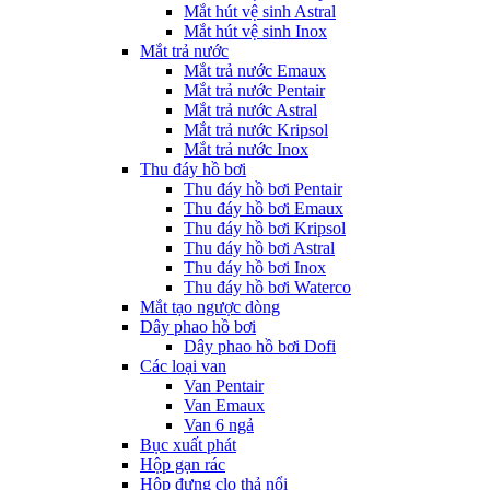
Mắt hút vệ sinh Astral
Mắt hút vệ sinh Inox
Mắt trả nước
Mắt trả nước Emaux
Mắt trả nước Pentair
Mắt trả nước Astral
Mắt trả nước Kripsol
Mắt trả nước Inox
Thu đáy hồ bơi
Thu đáy hồ bơi Pentair
Thu đáy hồ bơi Emaux
Thu đáy hồ bơi Kripsol
Thu đáy hồ bơi Astral
Thu đáy hồ bơi Inox
Thu đáy hồ bơi Waterco
Mắt tạo ngược dòng
Dây phao hồ bơi
Dây phao hồ bơi Dofi
Các loại van
Van Pentair
Van Emaux
Van 6 ngả
Bục xuất phát
Hộp gạn rác
Hộp đựng clo thả nổi