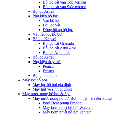
Bộ lọc cát van Top Micron
Bộ lọc cát van Side micron
Bộ lọc Astral
Phụ kiện bộ lọc
Van bộ lọc
Lõi lọc vải
Đồng hồ áp bộ lọc
Vật liệu lọc hồ bơi
Bộ lọc Kripsol
Bộ lọc cát Granada
Bộ lọc cát Artik - akt
Bộ lọc Artik - ak
Bộ lọc Astral
Phụ kiện thay thế
Pentair
Emaux
Bộ lọc Peraqua
Máy lọc hồ bơi
Máy lọc hồ bơi gia đình
Máy hút vệ sinh di động
Máy nước nóng hồ bơi & Spa
Máy nước nóng hồ bơi Bơm nhiệt - Heater Pump
Pool Heat pump Procopi
Máy bơm nhiệt hồ bơi Waterco
Máy bơm nhiệt hồ bơi Pentair