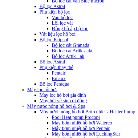
Bộ lọc cát van Side micron
Bộ lọc Astral
Phụ kiện bộ lọc
Van bộ lọc
Lõi lọc vải
Đồng hồ áp bộ lọc
Vật liệu lọc hồ bơi
Bộ lọc Kripsol
Bộ lọc cát Granada
Bộ lọc cát Artik - akt
Bộ lọc Artik - ak
Bộ lọc Astral
Phụ kiện thay thế
Pentair
Emaux
Bộ lọc Peraqua
Máy lọc hồ bơi
Máy lọc hồ bơi gia đình
Máy hút vệ sinh di động
Máy nước nóng hồ bơi & Spa
Máy nước nóng hồ bơi Bơm nhiệt - Heater Pump
Pool Heat pump Procopi
Máy bơm nhiệt hồ bơi Waterco
Máy bơm nhiệt hồ bơi Pentair
Máy bơm nhiệt hồ bơi LuckingStar