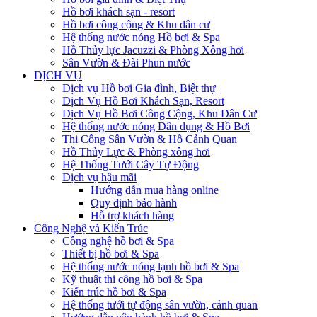
Hồ bơi khách sạn - resort
Hồ bơi công cộng & Khu dân cư
Hệ thống nước nóng Hồ bơi & Spa
Hồ Thủy lực Jacuzzi & Phòng Xông hơi
Sân Vườn & Đài Phun nước
DỊCH VỤ
Dịch vụ Hồ bơi Gia đình, Biệt thự
Dịch Vụ Hồ Bơi Khách Sạn, Resort
Dịch Vụ Hồ Bơi Công Cộng, Khu Dân Cư
Hệ thống nước nóng Dân dụng & Hồ Bơi
Thi Công Sân Vườn & Hồ Cảnh Quan
Hồ Thủy Lực & Phòng xông hơi
Hệ Thống Tưới Cây Tự Động
Dịch vụ hậu mãi
Hướng dẫn mua hàng online
Quy định bảo hành
Hỗ trợ khách hàng
Công Nghệ và Kiến Trúc
Công nghệ hồ bơi & Spa
Thiết bị hồ bơi & Spa
Hệ thống nước nóng lạnh hồ bơi & Spa
Kỹ thuật thi công hồ bơi & Spa
Kiến trúc hồ bơi & Spa
Hệ thống tưới tự động sân vườn, cảnh quan