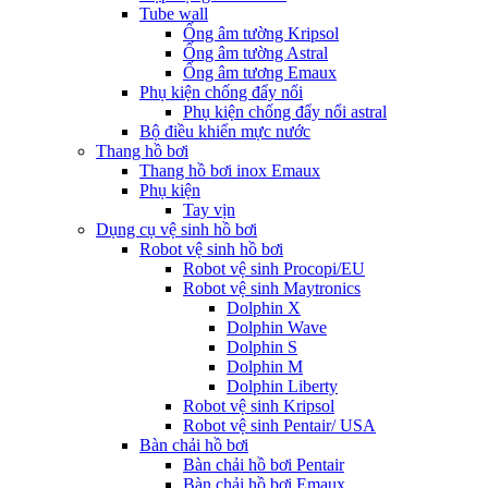
Tube wall
Ống âm tường Kripsol
Ống âm tường Astral
Ống âm tương Emaux
Phụ kiện chống đẩy nổi
Phụ kiện chống đẩy nổi astral
Bộ điều khiển mực nước
Thang hồ bơi
Thang hồ bơi inox Emaux
Phụ kiện
Tay vịn
Dụng cụ vệ sinh hồ bơi
Robot vệ sinh hồ bơi
Robot vệ sinh Procopi/EU
Robot vệ sinh Maytronics
Dolphin X
Dolphin Wave
Dolphin S
Dolphin M
Dolphin Liberty
Robot vệ sinh Kripsol
Robot vệ sinh Pentair/ USA
Bàn chải hồ bơi
Bàn chải hồ bơi Pentair
Bàn chải hồ bơi Emaux