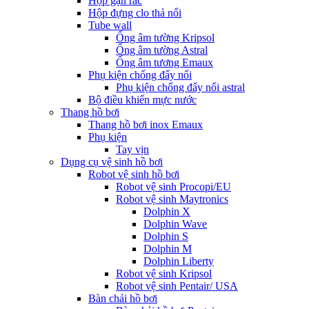
Hộp gạn rác
Hộp đựng clo thả nổi
Tube wall
Ống âm tường Kripsol
Ống âm tường Astral
Ống âm tương Emaux
Phụ kiện chống đẩy nổi
Phụ kiện chống đẩy nổi astral
Bộ điều khiển mực nước
Thang hồ bơi
Thang hồ bơi inox Emaux
Phụ kiện
Tay vịn
Dụng cụ vệ sinh hồ bơi
Robot vệ sinh hồ bơi
Robot vệ sinh Procopi/EU
Robot vệ sinh Maytronics
Dolphin X
Dolphin Wave
Dolphin S
Dolphin M
Dolphin Liberty
Robot vệ sinh Kripsol
Robot vệ sinh Pentair/ USA
Bàn chải hồ bơi