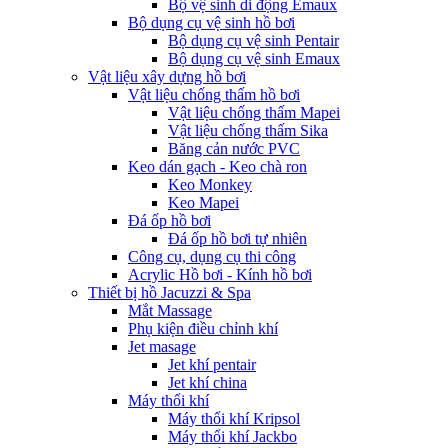
Bộ vệ sinh di động Emaux
Bộ dụng cụ vệ sinh hồ bơi
Bộ dụng cụ vệ sinh Pentair
Bộ dụng cụ vệ sinh Emaux
Vật liệu xây dựng hồ bơi
Vật liệu chống thấm hồ bơi
Vật liệu chống thấm Mapei
Vật liệu chống thấm Sika
Băng cản nước PVC
Keo dán gạch - Keo chà ron
Keo Monkey
Keo Mapei
Đá ốp hồ bơi
Đá ốp hồ bơi tự nhiên
Công cụ, dụng cụ thi công
Acrylic Hồ bơi - Kính hồ bơi
Thiết bị hồ Jacuzzi & Spa
Mắt Massage
Phụ kiện điều chỉnh khí
Jet masage
Jet khí pentair
Jet khí china
Máy thổi khí
Máy thổi khí Kripsol
Máy thổi khí Jackbo