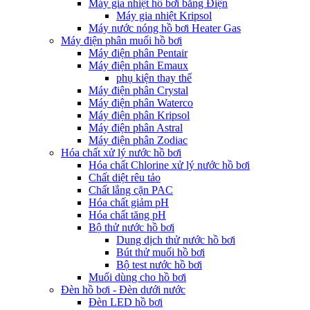
Máy gia nhiệt hồ bơi bằng Điện
Máy gia nhiệt Kripsol
Máy nước nóng hồ bơi Heater Gas
Máy điện phân muối hồ bơi
Máy điện phân Pentair
Máy điện phân Emaux
phụ kiện thay thế
Máy điện phân Crystal
Máy điện phân Waterco
Máy điện phân Kripsol
Máy điện phân Astral
Máy điện phân Zodiac
Hóa chất xử lý nước hồ bơi
Hóa chất Chlorine xử lý nước hồ bơi
Chất diệt rêu tảo
Chất lắng cặn PAC
Hóa chất giảm pH
Hóa chất tăng pH
Bộ thử nước hồ bơi
Dung dịch thử nước hồ bơi
Bút thử muối hồ bơi
Bộ test nước hồ bơi
Muối dùng cho hồ bơi
Đèn hồ bơi - Đèn dưới nước
Đèn LED hồ bơi