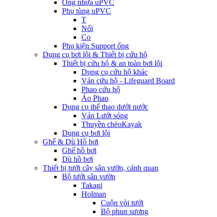
Ống nhựa uPVC
Phụ tùng uPVC
T
Nối
Co
Phụ kiện Support ống
Dụng cụ bơi lội & Thiết bị cứu hộ
Thiết bị cứu hộ & an toàn bơi lội
Dụng cụ cứu hộ khác
Ván cứu hộ - Lifeguard Board
Phao cứu hộ
Áo Phao
Dụng cụ thể thao dưới nước
Ván Lướt sóng
Thuyền chèoKayak
Dụng cụ bơi lội
Ghế & Dù Hồ bơi
Ghế hồ bơi
Dù hồ bơi
Thiết bị tưới cây sân vườn, cảnh quan
Bộ tưới sân vườn
Takagi
Holman
Cuộn vòi tưới
Bộ phun sương