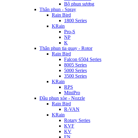
Bộ phun sương
Thân phun - Spray
Rain Bird
1800 Series
KRain
Pro-S
NP
K
Thân phun tia quay - Rotor
Rain Bird
Falcon 6504 Series
8005 Series
5000 Series
3500 Series
KRain
RPS
MiniPro
Đầu phun xòe - Nozzle
Rain Bird
R-VAN
KRain
Rotary Series
KVF
KV
FN