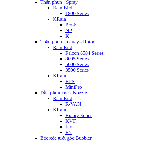
Thân phun - Spray
Rain Bird
1800 Series
KRain
Pro-S
NP
K
Thân phun tia quay - Rotor
Rain Bird
Falcon 6504 Series
8005 Series
5000 Series
3500 Series
KRain
RPS
MiniPro
Đầu phun xòe - Nozzle
Rain Bird
R-VAN
KRain
Rotary Series
KVF
KV
FN
Béc xòe tưới góc Bubbler