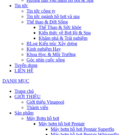
Hướng dẫn vận hành hồ bơi & Spa
Tin tức
Tin tức công ty
Tin tức ngành hồ bơi và spa
Thể thao & Đời Sống
Thể Thao & Sức khỏe
Kiến thức về Bơi lội & Spa
Khám phá & Trải nghiệm
BLog Kiến trúc Xây dựng
Kinh nghiệm Hay
Khoa Học & Môi Trường
Góc nhìn cuộc sống
Tuyển dụng
LIÊN HỆ
DANH MỤC
Trang chủ
GIỚI THIỆU
Giới thiệu Vinapool
Thành viên
Sản phẩm
Máy Bơm hồ bơi
Máy bơm hồ bơi Pentair
Máy bơm hồ bơi Pentair Superflo
Máy bơm hồ bơi Pentair Whisperflo