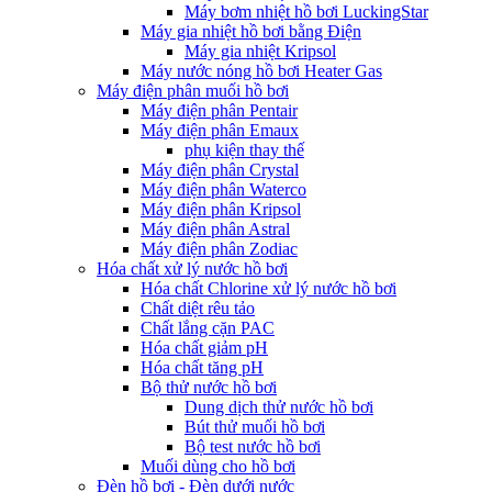
Máy bơm nhiệt hồ bơi LuckingStar
Máy gia nhiệt hồ bơi bằng Điện
Máy gia nhiệt Kripsol
Máy nước nóng hồ bơi Heater Gas
Máy điện phân muối hồ bơi
Máy điện phân Pentair
Máy điện phân Emaux
phụ kiện thay thế
Máy điện phân Crystal
Máy điện phân Waterco
Máy điện phân Kripsol
Máy điện phân Astral
Máy điện phân Zodiac
Hóa chất xử lý nước hồ bơi
Hóa chất Chlorine xử lý nước hồ bơi
Chất diệt rêu tảo
Chất lắng cặn PAC
Hóa chất giảm pH
Hóa chất tăng pH
Bộ thử nước hồ bơi
Dung dịch thử nước hồ bơi
Bút thử muối hồ bơi
Bộ test nước hồ bơi
Muối dùng cho hồ bơi
Đèn hồ bơi - Đèn dưới nước