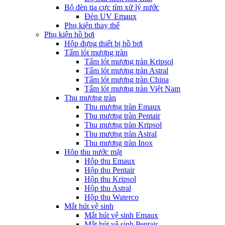
Bộ đèn tia cực tím xử lý nước
Đèn UV Emaux
Phụ kiện thay thế
Phụ kiện hồ bơi
Hộp đựng thiết bị hồ bơi
Tấm lót mương tràn
Tấm lót mương tràn Kripsol
Tấm lót mương tràn Astral
Tấm lót mương tràn China
Tấm lót mương tràn Việt Nam
Thu mương tràn
Thu mương tràn Emaux
Thu mương tràn Pentair
Thu mương tràn Kripsol
Thu mương tràn Astral
Thu mương tràn Inox
Hôp thu nước mặt
Hộp thu Emaux
Hộp thu Pentair
Hộp thu Kripsol
Hộp thu Astral
Hộp thu Waterco
Mắt hút vệ sinh
Mắt hút vệ sinh Emaux
Mắt hút vệ sinh Pentair