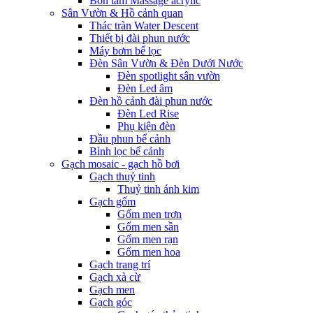
Bồn tắm Massage acrylic
Sân Vườn & Hồ cảnh quan
Thác tràn Water Descent
Thiết bị đài phun nước
Máy bơm bể lọc
Đèn Sân Vườn & Đèn Dưới Nước
Đèn spotlight sân vườn
Đèn Led âm
Đèn hồ cảnh đài phun nước
Đèn Led Rise
Phụ kiện đèn
Đầu phun bể cảnh
Bình lọc bể cảnh
Gạch mosaic - gạch hồ bơi
Gạch thuỷ tinh
Thuỷ tinh ánh kim
Gạch gốm
Gốm men trơn
Gốm men sần
Gốm men rạn
Gốm men hoa
Gạch trang trí
Gạch xà cừ
Gạch men
Gạch góc