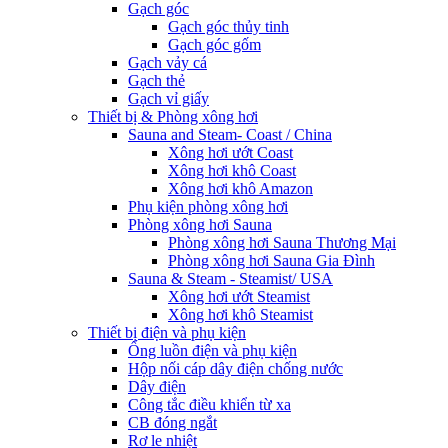
Gạch góc
Gạch góc thủy tinh
Gạch góc gốm
Gạch vảy cá
Gạch thẻ
Gạch vỉ giấy
Thiết bị & Phòng xông hơi
Sauna and Steam- Coast / China
Xông hơi ướt Coast
Xông hơi khô Coast
Xông hơi khô Amazon
Phụ kiện phòng xông hơi
Phòng xông hơi Sauna
Phòng xông hơi Sauna Thương Mại
Phòng xông hơi Sauna Gia Đình
Sauna & Steam - Steamist/ USA
Xông hơi ướt Steamist
Xông hơi khô Steamist
Thiết bị điện và phụ kiện
Ống luồn điện và phụ kiện
Hộp nối cáp dây điện chống nước
Dây điện
Công tắc điều khiển từ xa
CB đóng ngắt
Rơ le nhiệt