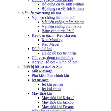
Bộ dụng cụ vệ sinh Pentair
Bộ dụng cụ vệ sinh Emaux
Vật liệu xây dựng hồ bơi
Vật liệu chống thấm hồ bơi
Vật liệu chống thấm Mapei
Vật liệu chống thấm Sika
Băng cản nước PVC
Keo dán gạch - Keo chà ron
Keo Monkey
Keo Mapei
Đá ốp hồ bơi
Đá ốp hồ bơi tự nhiên
Công cụ, dụng cụ thi công
Acrylic Hồ bơi - Kính hồ bơi
Thiết bị hồ Jacuzzi & Spa
Mắt Massage
Phụ kiện điều chỉnh khí
Jet masage
Jet khí pentair
Jet khí china
Máy thổi khí
Máy thổi khí Kripsol
Máy thổi khí Jackbo
Máy thổi khí Emaux