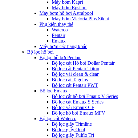
Máy bơm Kapri
Máy bơm Epsilon
Máy bơm hồ bơi Astralpool
Máy bơm Victoria Plus Silent
Phụ kiện thay thế
Waterco
Pentair
Emaux
Máy bơm các hãng khác
Bộ lọc hồ bơi
Bộ lọc hồ bơi Pentair
Bộ lọc cát Hồ bơi Dollar Pentair
Bộ lọc cát Pentair Triton
Bộ lọc vải clean & clear
Bộ lọc cát Tagelus
Bộ lọc cát Pentair PWT
Bộ lọc Emaux
Bộ lọc cát hồ bơi Emaux V Series
Bộ lọc cát Emaux S Series
Bộ lọc vải Emaux CF
Bô lọc hồ bơi Emaux MFV
Bộ lọc cát Waterco
Bộ lọc giấy Trimline
Bộ lọc giấy Opal
Bộ lọc giấy Fulflo Tri