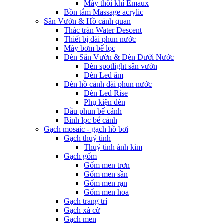
Máy thổi khí Emaux
Bồn tắm Massage acrylic
Sân Vườn & Hồ cảnh quan
Thác tràn Water Descent
Thiết bị đài phun nước
Máy bơm bể lọc
Đèn Sân Vườn & Đèn Dưới Nước
Đèn spotlight sân vườn
Đèn Led âm
Đèn hồ cảnh đài phun nước
Đèn Led Rise
Phụ kiện đèn
Đầu phun bể cảnh
Bình lọc bể cảnh
Gạch mosaic - gạch hồ bơi
Gạch thuỷ tinh
Thuỷ tinh ánh kim
Gạch gốm
Gốm men trơn
Gốm men sần
Gốm men rạn
Gốm men hoa
Gạch trang trí
Gạch xà cừ
Gạch men