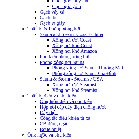
Gạch góc thủy tinh
Gạch góc gốm
Gạch vảy cá
Gạch thẻ
Gạch vỉ giấy
Thiết bị & Phòng xông hơi
Sauna and Steam- Coast / China
Xông hơi ướt Coast
Xông hơi khô Coast
Xông hơi khô Amazon
Phụ kiện phòng xông hơi
Phòng xông hơi Sauna
Phòng xông hơi Sauna Thương Mại
Phòng xông hơi Sauna Gia Đình
Sauna & Steam - Steamist/ USA
Xông hơi ướt Steamist
Xông hơi khô Steamist
Thiết bị điện và phụ kiện
Ống luồn điện và phụ kiện
Hộp nối cáp dây điện chống nước
Dây điện
Công tắc điều khiển từ xa
CB đóng ngắt
Rơ le nhiệt
Ống nước và phụ kiện