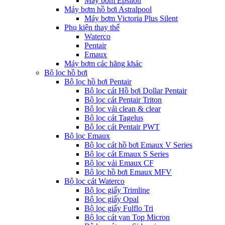
Máy bơm Epsilon
Máy bơm hồ bơi Astralpool
Máy bơm Victoria Plus Silent
Phụ kiện thay thế
Waterco
Pentair
Emaux
Máy bơm các hãng khác
Bộ lọc hồ bơi
Bộ lọc hồ bơi Pentair
Bộ lọc cát Hồ bơi Dollar Pentair
Bộ lọc cát Pentair Triton
Bộ lọc vải clean & clear
Bộ lọc cát Tagelus
Bộ lọc cát Pentair PWT
Bộ lọc Emaux
Bộ lọc cát hồ bơi Emaux V Series
Bộ lọc cát Emaux S Series
Bộ lọc vải Emaux CF
Bô lọc hồ bơi Emaux MFV
Bộ lọc cát Waterco
Bộ lọc giấy Trimline
Bộ lọc giấy Opal
Bộ lọc giấy Fulflo Tri
Bộ lọc cát van Top Micron