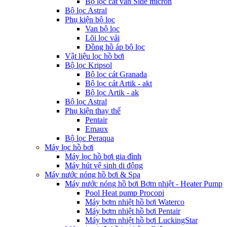
Bộ lọc cát van Side micron
Bộ lọc Astral
Phụ kiện bộ lọc
Van bộ lọc
Lõi lọc vải
Đồng hồ áp bộ lọc
Vật liệu lọc hồ bơi
Bộ lọc Kripsol
Bộ lọc cát Granada
Bộ lọc cát Artik - akt
Bộ lọc Artik - ak
Bộ lọc Astral
Phụ kiện thay thế
Pentair
Emaux
Bộ lọc Peraqua
Máy lọc hồ bơi
Máy lọc hồ bơi gia đình
Máy hút vệ sinh di động
Máy nước nóng hồ bơi & Spa
Máy nước nóng hồ bơi Bơm nhiệt - Heater Pump
Pool Heat pump Procopi
Máy bơm nhiệt hồ bơi Waterco
Máy bơm nhiệt hồ bơi Pentair
Máy bơm nhiệt hồ bơi LuckingStar