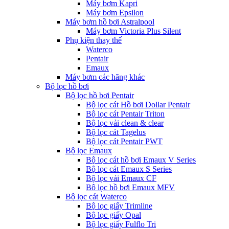
Máy bơm Kapri
Máy bơm Epsilon
Máy bơm hồ bơi Astralpool
Máy bơm Victoria Plus Silent
Phụ kiện thay thế
Waterco
Pentair
Emaux
Máy bơm các hãng khác
Bộ lọc hồ bơi
Bộ lọc hồ bơi Pentair
Bộ lọc cát Hồ bơi Dollar Pentair
Bộ lọc cát Pentair Triton
Bộ lọc vải clean & clear
Bộ lọc cát Tagelus
Bộ lọc cát Pentair PWT
Bộ lọc Emaux
Bộ lọc cát hồ bơi Emaux V Series
Bộ lọc cát Emaux S Series
Bộ lọc vải Emaux CF
Bô lọc hồ bơi Emaux MFV
Bộ lọc cát Waterco
Bộ lọc giấy Trimline
Bộ lọc giấy Opal
Bộ lọc giấy Fulflo Tri