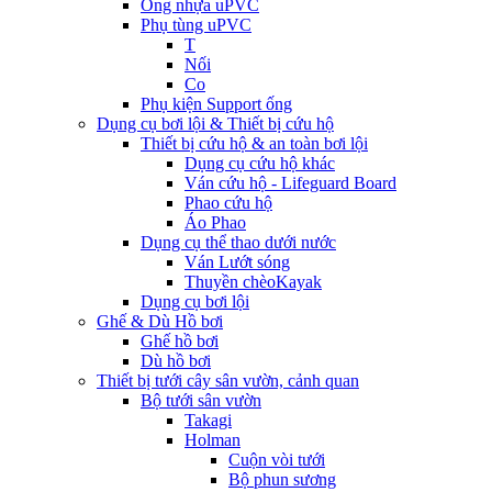
Ống nhựa uPVC
Phụ tùng uPVC
T
Nối
Co
Phụ kiện Support ống
Dụng cụ bơi lội & Thiết bị cứu hộ
Thiết bị cứu hộ & an toàn bơi lội
Dụng cụ cứu hộ khác
Ván cứu hộ - Lifeguard Board
Phao cứu hộ
Áo Phao
Dụng cụ thể thao dưới nước
Ván Lướt sóng
Thuyền chèoKayak
Dụng cụ bơi lội
Ghế & Dù Hồ bơi
Ghế hồ bơi
Dù hồ bơi
Thiết bị tưới cây sân vườn, cảnh quan
Bộ tưới sân vườn
Takagi
Holman
Cuộn vòi tưới
Bộ phun sương