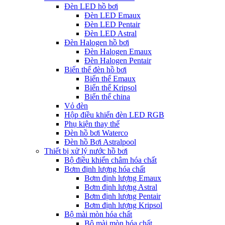
Đèn LED hồ bơi
Đèn LED Emaux
Đèn LED Pentair
Đèn LED Astral
Đèn Halogen hồ bơi
Đèn Halogen Emaux
Đèn Halogen Pentair
Biến thế đèn hồ bơi
Biến thế Emaux
Biến thế Kripsol
Biến thế china
Vỏ đèn
Hộp điều khiển đèn LED RGB
Phụ kiện thay thế
Đèn hồ bơi Waterco
Đèn hồ Bơi Astralpool
Thiết bị xử lý nước hồ bơi
Bộ điều khiển châm hóa chất
Bơm định lượng hóa chất
Bơm định lượng Emaux
Bơm định lượng Astral
Bơm định lượng Pentair
Bơm định lượng Kripsol
Bộ mài mòn hóa chất
Bộ mài mòn hóa chất