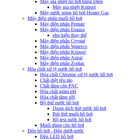
Máy gia nhiệt hồ bơi bằng Điện
Máy gia nhiệt Kripsol
Máy nước nóng hồ bơi Heater Gas
Máy điện phân muối hồ bơi
Máy điện phân Pentair
Máy điện phân Emaux
phụ kiện thay thế
Máy điện phân Crystal
Máy điện phân Waterco
Máy điện phân Kripsol
Máy điện phân Astral
Máy điện phân Zodiac
Hóa chất xử lý nước hồ bơi
Hóa chất Chlorine xử lý nước hồ bơi
Chất diệt rêu tảo
Chất lắng cặn PAC
Hóa chất giảm pH
Hóa chất tăng pH
Bộ thử nước hồ bơi
Dung dịch thử nước hồ bơi
Bút thử muối hồ bơi
Bộ test nước hồ bơi
Muối dùng cho hồ bơi
Đèn hồ bơi - Đèn dưới nước
Đèn LED hồ bơi