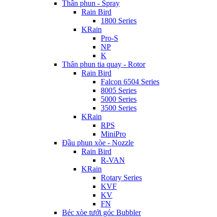
Thân phun - Spray
Rain Bird
1800 Series
KRain
Pro-S
NP
K
Thân phun tia quay - Rotor
Rain Bird
Falcon 6504 Series
8005 Series
5000 Series
3500 Series
KRain
RPS
MiniPro
Đầu phun xòe - Nozzle
Rain Bird
R-VAN
KRain
Rotary Series
KVF
KV
FN
Béc xòe tưới góc Bubbler