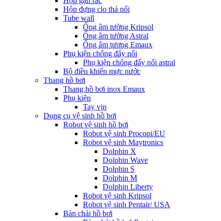
Hộp gạn rác
Hộp đựng clo thả nổi
Tube wall
Ống âm tường Kripsol
Ống âm tường Astral
Ống âm tương Emaux
Phụ kiện chống đẩy nổi
Phụ kiện chống đẩy nổi astral
Bộ điều khiển mực nước
Thang hồ bơi
Thang hồ bơi inox Emaux
Phụ kiện
Tay vịn
Dụng cụ vệ sinh hồ bơi
Robot vệ sinh hồ bơi
Robot vệ sinh Procopi/EU
Robot vệ sinh Maytronics
Dolphin X
Dolphin Wave
Dolphin S
Dolphin M
Dolphin Liberty
Robot vệ sinh Kripsol
Robot vệ sinh Pentair/ USA
Bàn chải hồ bơi