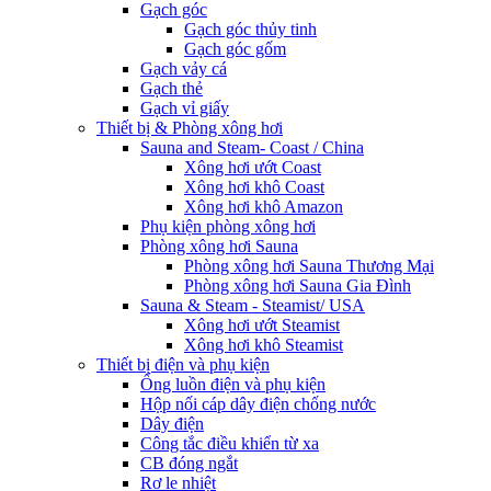
Gạch góc
Gạch góc thủy tinh
Gạch góc gốm
Gạch vảy cá
Gạch thẻ
Gạch vỉ giấy
Thiết bị & Phòng xông hơi
Sauna and Steam- Coast / China
Xông hơi ướt Coast
Xông hơi khô Coast
Xông hơi khô Amazon
Phụ kiện phòng xông hơi
Phòng xông hơi Sauna
Phòng xông hơi Sauna Thương Mại
Phòng xông hơi Sauna Gia Đình
Sauna & Steam - Steamist/ USA
Xông hơi ướt Steamist
Xông hơi khô Steamist
Thiết bị điện và phụ kiện
Ống luồn điện và phụ kiện
Hộp nối cáp dây điện chống nước
Dây điện
Công tắc điều khiển từ xa
CB đóng ngắt
Rơ le nhiệt