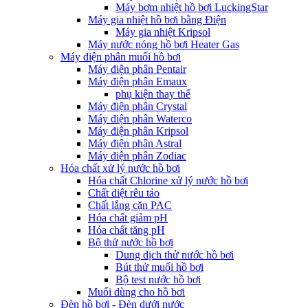
Máy bơm nhiệt hồ bơi LuckingStar
Máy gia nhiệt hồ bơi bằng Điện
Máy gia nhiệt Kripsol
Máy nước nóng hồ bơi Heater Gas
Máy điện phân muối hồ bơi
Máy điện phân Pentair
Máy điện phân Emaux
phụ kiện thay thế
Máy điện phân Crystal
Máy điện phân Waterco
Máy điện phân Kripsol
Máy điện phân Astral
Máy điện phân Zodiac
Hóa chất xử lý nước hồ bơi
Hóa chất Chlorine xử lý nước hồ bơi
Chất diệt rêu tảo
Chất lắng cặn PAC
Hóa chất giảm pH
Hóa chất tăng pH
Bộ thử nước hồ bơi
Dung dịch thử nước hồ bơi
Bút thử muối hồ bơi
Bộ test nước hồ bơi
Muối dùng cho hồ bơi
Đèn hồ bơi - Đèn dưới nước