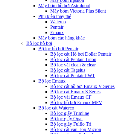
Máy bơm Epsilon
Máy bơm hồ bơi Astralpool
Máy bơm Victoria Plus Silent
Phụ kiện thay thế
Waterco
Pentair
Emaux
Máy bơm các hãng khác
Bộ lọc hồ bơi
Bộ lọc hồ bơi Pentair
Bộ lọc cát Hồ bơi Dollar Pentair
Bộ lọc cát Pentair Triton
Bộ lọc vải clean & clear
Bộ lọc cát Tagelus
Bộ lọc cát Pentair PWT
Bộ lọc Emaux
Bộ lọc cát hồ bơi Emaux V Series
Bộ lọc cát Emaux S Series
Bộ lọc vải Emaux CF
Bô lọc hồ bơi Emaux MFV
Bộ lọc cát Waterco
Bộ lọc giấy Trimline
Bộ lọc giấy Opal
Bộ lọc giấy Fulflo Tri
Bộ lọc cát van Top Micron