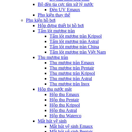
Bộ đèn tia cực tím xử lý nước
Đèn UV Emaux
Phụ kiện thay thế
Phụ kiện hồ bơi
Hộp đựng thiết bị hồ bơi
Tấm lót mương tràn
Tấm lót mương tràn Kripsol
Tấm lót mương tràn Astral
Tấm lót mương tràn China
Tấm lót mương tràn Việt Nam
Thu mương tràn
Thu mương tràn Emaux
Thu mương tràn Pentair
Thu mương tràn Kripsol
Thu mương tràn Astral
Thu mương tràn Inox
Hôp thu nước mặt
Hộp thu Emaux
Hộp thu Pentair
Hộp thu Kripsol
Hộp thu Astral
Hộp thu Waterco
Mắt hút vệ sinh
Mắt hút vệ sinh Emaux
Mắt hút vệ sinh Pentair