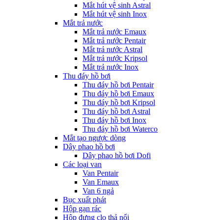
Mắt hút vệ sinh Astral
Mắt hút vệ sinh Inox
Mắt trả nước
Mắt trả nước Emaux
Mắt trả nước Pentair
Mắt trả nước Astral
Mắt trả nước Kripsol
Mắt trả nước Inox
Thu đáy hồ bơi
Thu đáy hồ bơi Pentair
Thu đáy hồ bơi Emaux
Thu đáy hồ bơi Kripsol
Thu đáy hồ bơi Astral
Thu đáy hồ bơi Inox
Thu đáy hồ bơi Waterco
Mắt tạo ngược dòng
Dây phao hồ bơi
Dây phao hồ bơi Dofi
Các loại van
Van Pentair
Van Emaux
Van 6 ngả
Bục xuất phát
Hộp gạn rác
Hộp đựng clo thả nổi