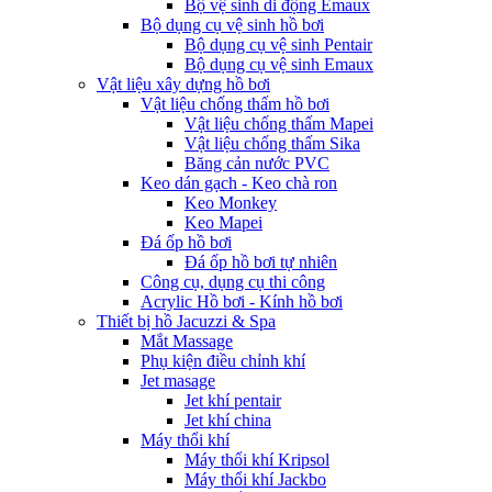
Bộ vệ sinh di động Emaux
Bộ dụng cụ vệ sinh hồ bơi
Bộ dụng cụ vệ sinh Pentair
Bộ dụng cụ vệ sinh Emaux
Vật liệu xây dựng hồ bơi
Vật liệu chống thấm hồ bơi
Vật liệu chống thấm Mapei
Vật liệu chống thấm Sika
Băng cản nước PVC
Keo dán gạch - Keo chà ron
Keo Monkey
Keo Mapei
Đá ốp hồ bơi
Đá ốp hồ bơi tự nhiên
Công cụ, dụng cụ thi công
Acrylic Hồ bơi - Kính hồ bơi
Thiết bị hồ Jacuzzi & Spa
Mắt Massage
Phụ kiện điều chỉnh khí
Jet masage
Jet khí pentair
Jet khí china
Máy thổi khí
Máy thổi khí Kripsol
Máy thổi khí Jackbo