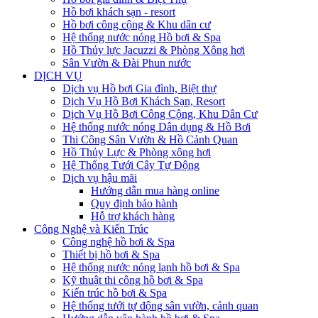
Hồ bơi khách sạn - resort
Hồ bơi công cộng & Khu dân cư
Hệ thống nước nóng Hồ bơi & Spa
Hồ Thủy lực Jacuzzi & Phòng Xông hơi
Sân Vườn & Đài Phun nước
DỊCH VỤ
Dịch vụ Hồ bơi Gia đình, Biệt thự
Dịch Vụ Hồ Bơi Khách Sạn, Resort
Dịch Vụ Hồ Bơi Công Cộng, Khu Dân Cư
Hệ thống nước nóng Dân dụng & Hồ Bơi
Thi Công Sân Vườn & Hồ Cảnh Quan
Hồ Thủy Lực & Phòng xông hơi
Hệ Thống Tưới Cây Tự Động
Dịch vụ hậu mãi
Hướng dẫn mua hàng online
Quy định bảo hành
Hỗ trợ khách hàng
Công Nghệ và Kiến Trúc
Công nghệ hồ bơi & Spa
Thiết bị hồ bơi & Spa
Hệ thống nước nóng lạnh hồ bơi & Spa
Kỹ thuật thi công hồ bơi & Spa
Kiến trúc hồ bơi & Spa
Hệ thống tưới tự động sân vườn, cảnh quan