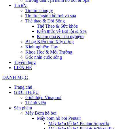
Hướng dẫn vận hành hồ bơi & Spa
Tin tức
Tin tức công ty
Tin tức ngành hồ bơi và spa
Thể thao & Đời Sống
Thể Thao & Sức khỏe
Kiến thức về Bơi lội & Spa
Khám phá & Trải nghiệm
BLog Kiến trúc Xây dựng
Kinh nghiệm Hay
Khoa Học & Môi Trường
Góc nhìn cuộc sống
Tuyển dụng
LIÊN HỆ
DANH MỤC
Trang chủ
GIỚI THIỆU
Giới thiệu Vinapool
Thành viên
Sản phẩm
Máy Bơm hồ bơi
Máy bơm hồ bơi Pentair
Máy bơm hồ bơi Pentair Superflo
Máy bơm hồ bơi Pentair Whisperflo