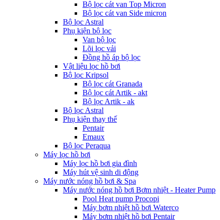
Bộ lọc cát van Top Micron
Bộ lọc cát van Side micron
Bộ lọc Astral
Phụ kiện bộ lọc
Van bộ lọc
Lõi lọc vải
Đồng hồ áp bộ lọc
Vật liệu lọc hồ bơi
Bộ lọc Kripsol
Bộ lọc cát Granada
Bộ lọc cát Artik - akt
Bộ lọc Artik - ak
Bộ lọc Astral
Phụ kiện thay thế
Pentair
Emaux
Bộ lọc Peraqua
Máy lọc hồ bơi
Máy lọc hồ bơi gia đình
Máy hút vệ sinh di động
Máy nước nóng hồ bơi & Spa
Máy nước nóng hồ bơi Bơm nhiệt - Heater Pump
Pool Heat pump Procopi
Máy bơm nhiệt hồ bơi Waterco
Máy bơm nhiệt hồ bơi Pentair