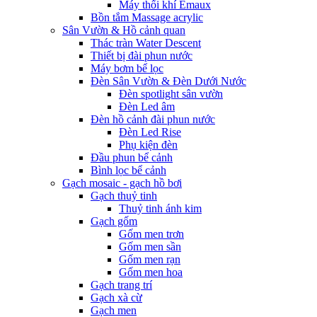
Máy thổi khí Emaux
Bồn tắm Massage acrylic
Sân Vườn & Hồ cảnh quan
Thác tràn Water Descent
Thiết bị đài phun nước
Máy bơm bể lọc
Đèn Sân Vườn & Đèn Dưới Nước
Đèn spotlight sân vườn
Đèn Led âm
Đèn hồ cảnh đài phun nước
Đèn Led Rise
Phụ kiện đèn
Đầu phun bể cảnh
Bình lọc bể cảnh
Gạch mosaic - gạch hồ bơi
Gạch thuỷ tinh
Thuỷ tinh ánh kim
Gạch gốm
Gốm men trơn
Gốm men sần
Gốm men rạn
Gốm men hoa
Gạch trang trí
Gạch xà cừ
Gạch men