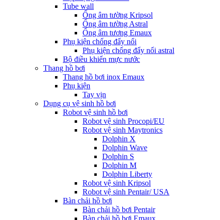
Tube wall
Ống âm tường Kripsol
Ống âm tường Astral
Ống âm tương Emaux
Phụ kiện chống đẩy nổi
Phụ kiện chống đẩy nổi astral
Bộ điều khiển mực nước
Thang hồ bơi
Thang hồ bơi inox Emaux
Phụ kiện
Tay vịn
Dụng cụ vệ sinh hồ bơi
Robot vệ sinh hồ bơi
Robot vệ sinh Procopi/EU
Robot vệ sinh Maytronics
Dolphin X
Dolphin Wave
Dolphin S
Dolphin M
Dolphin Liberty
Robot vệ sinh Kripsol
Robot vệ sinh Pentair/ USA
Bàn chải hồ bơi
Bàn chải hồ bơi Pentair
Bàn chải hồ bơi Emaux