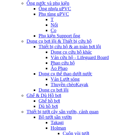
Ống nước và phụ kiện
Ống nhựa uPVC
Phụ tùng uPVC
T
Nối
Co
Phụ kiện Support ống
Dụng cụ bơi lội & Thiết bị cứu hộ
Thiết bị cứu hộ & an toàn bơi lội
Dụng cụ cứu hộ khác
Ván cứu hộ - Lifeguard Board
Phao cứu hộ
Áo Phao
Dụng cụ thể thao dưới nước
Ván Lướt sóng
Thuyền chèoKayak
Dụng cụ bơi lội
Ghế & Dù Hồ bơi
Ghế hồ bơi
Dù hồ bơi
Thiết bị tưới cây sân vườn, cảnh quan
Bộ tưới sân vườn
Takagi
Holman
Cuộn vòi tưới