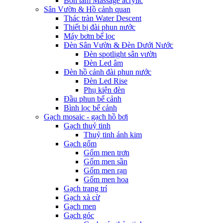
Bồn tắm Massage acrylic
Sân Vườn & Hồ cảnh quan
Thác tràn Water Descent
Thiết bị đài phun nước
Máy bơm bể lọc
Đèn Sân Vườn & Đèn Dưới Nước
Đèn spotlight sân vườn
Đèn Led âm
Đèn hồ cảnh đài phun nước
Đèn Led Rise
Phụ kiện đèn
Đầu phun bể cảnh
Bình lọc bể cảnh
Gạch mosaic - gạch hồ bơi
Gạch thuỷ tinh
Thuỷ tinh ánh kim
Gạch gốm
Gốm men trơn
Gốm men sần
Gốm men rạn
Gốm men hoa
Gạch trang trí
Gạch xà cừ
Gạch men
Gạch góc