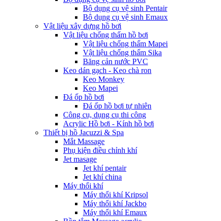
Bộ dụng cụ vệ sinh Pentair
Bộ dụng cụ vệ sinh Emaux
Vật liệu xây dựng hồ bơi
Vật liệu chống thấm hồ bơi
Vật liệu chống thấm Mapei
Vật liệu chống thấm Sika
Băng cản nước PVC
Keo dán gạch - Keo chà ron
Keo Monkey
Keo Mapei
Đá ốp hồ bơi
Đá ốp hồ bơi tự nhiên
Công cụ, dụng cụ thi công
Acrylic Hồ bơi - Kính hồ bơi
Thiết bị hồ Jacuzzi & Spa
Mắt Massage
Phụ kiện điều chỉnh khí
Jet masage
Jet khí pentair
Jet khí china
Máy thổi khí
Máy thổi khí Kripsol
Máy thổi khí Jackbo
Máy thổi khí Emaux