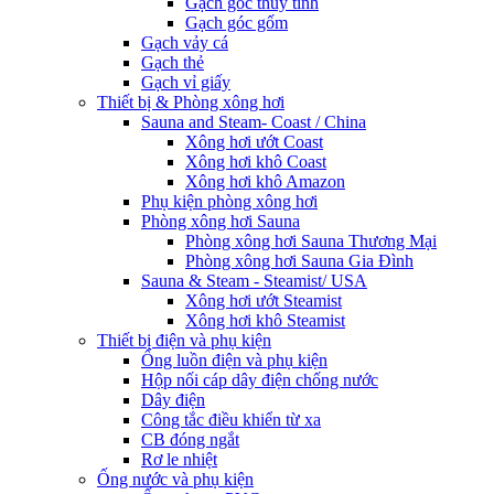
Gạch góc thủy tinh
Gạch góc gốm
Gạch vảy cá
Gạch thẻ
Gạch vỉ giấy
Thiết bị & Phòng xông hơi
Sauna and Steam- Coast / China
Xông hơi ướt Coast
Xông hơi khô Coast
Xông hơi khô Amazon
Phụ kiện phòng xông hơi
Phòng xông hơi Sauna
Phòng xông hơi Sauna Thương Mại
Phòng xông hơi Sauna Gia Đình
Sauna & Steam - Steamist/ USA
Xông hơi ướt Steamist
Xông hơi khô Steamist
Thiết bị điện và phụ kiện
Ống luồn điện và phụ kiện
Hộp nối cáp dây điện chống nước
Dây điện
Công tắc điều khiển từ xa
CB đóng ngắt
Rơ le nhiệt
Ống nước và phụ kiện