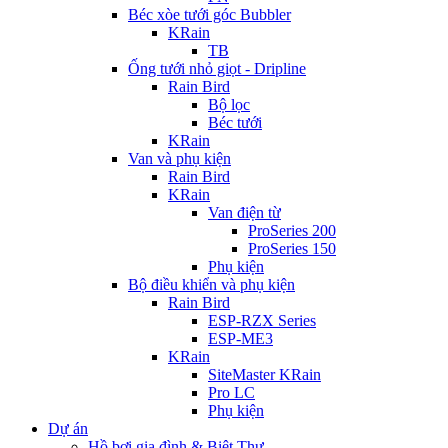
Béc xòe tưới góc Bubbler
KRain
TB
Ống tưới nhỏ giọt - Dripline
Rain Bird
Bộ lọc
Béc tưới
KRain
Van và phụ kiện
Rain Bird
KRain
Van điện từ
ProSeries 200
ProSeries 150
Phụ kiện
Bộ điều khiển và phụ kiện
Rain Bird
ESP-RZX Series
ESP-ME3
KRain
SiteMaster KRain
Pro LC
Phụ kiện
Dự án
Hồ bơi gia đình & Biệt Thự