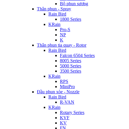
Bộ phun sương
Thân phun - Spray
Rain Bird
1800 Series
KRain
Pro-S
NP
K
Thân phun tia quay - Rotor
Rain Bird
Falcon 6504 Series
8005 Series
5000 Series
3500 Series
KRain
RPS
MiniPro
Đầu phun xòe - Nozzle
Rain Bird
R-VAN
KRain
Rotary Series
KVF
KV
FN