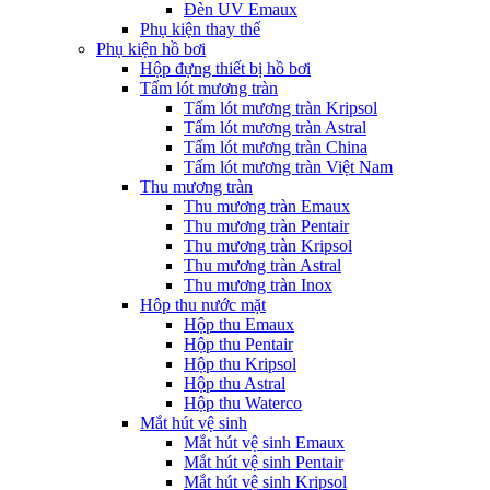
Đèn UV Emaux
Phụ kiện thay thế
Phụ kiện hồ bơi
Hộp đựng thiết bị hồ bơi
Tấm lót mương tràn
Tấm lót mương tràn Kripsol
Tấm lót mương tràn Astral
Tấm lót mương tràn China
Tấm lót mương tràn Việt Nam
Thu mương tràn
Thu mương tràn Emaux
Thu mương tràn Pentair
Thu mương tràn Kripsol
Thu mương tràn Astral
Thu mương tràn Inox
Hôp thu nước mặt
Hộp thu Emaux
Hộp thu Pentair
Hộp thu Kripsol
Hộp thu Astral
Hộp thu Waterco
Mắt hút vệ sinh
Mắt hút vệ sinh Emaux
Mắt hút vệ sinh Pentair
Mắt hút vệ sinh Kripsol