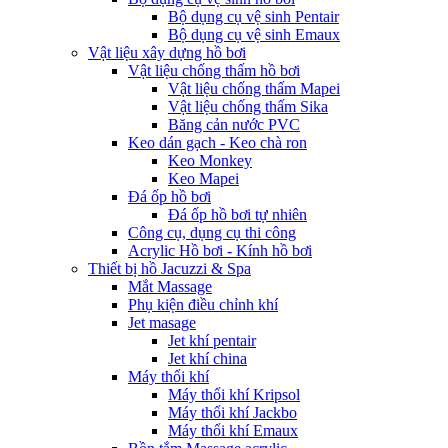
Bộ dụng cụ vệ sinh Pentair
Bộ dụng cụ vệ sinh Emaux
Vật liệu xây dựng hồ bơi
Vật liệu chống thấm hồ bơi
Vật liệu chống thấm Mapei
Vật liệu chống thấm Sika
Băng cản nước PVC
Keo dán gạch - Keo chà ron
Keo Monkey
Keo Mapei
Đá ốp hồ bơi
Đá ốp hồ bơi tự nhiên
Công cụ, dụng cụ thi công
Acrylic Hồ bơi - Kính hồ bơi
Thiết bị hồ Jacuzzi & Spa
Mắt Massage
Phụ kiện điều chỉnh khí
Jet masage
Jet khí pentair
Jet khí china
Máy thổi khí
Máy thổi khí Kripsol
Máy thổi khí Jackbo
Máy thổi khí Emaux