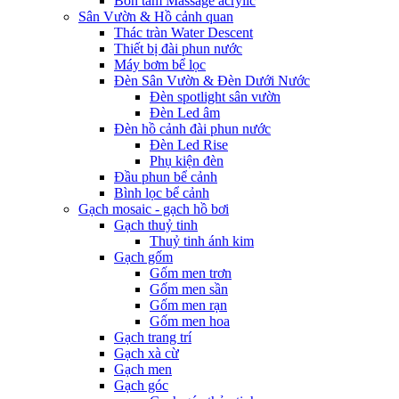
Bồn tắm Massage acrylic
Sân Vườn & Hồ cảnh quan
Thác tràn Water Descent
Thiết bị đài phun nước
Máy bơm bể lọc
Đèn Sân Vườn & Đèn Dưới Nước
Đèn spotlight sân vườn
Đèn Led âm
Đèn hồ cảnh đài phun nước
Đèn Led Rise
Phụ kiện đèn
Đầu phun bể cảnh
Bình lọc bể cảnh
Gạch mosaic - gạch hồ bơi
Gạch thuỷ tinh
Thuỷ tinh ánh kim
Gạch gốm
Gốm men trơn
Gốm men sần
Gốm men rạn
Gốm men hoa
Gạch trang trí
Gạch xà cừ
Gạch men
Gạch góc