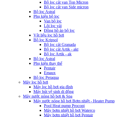
Bộ lọc cát van Top Micron
Bộ lọc cát van Side micron
Bộ lọc Astral
Phụ kiện bộ lọc
Van bộ lọc
Lõi lọc vải
Đồng hồ áp bộ lọc
Vật liệu lọc hồ bơi
Bộ lọc Kripsol
Bộ lọc cát Granada
Bộ lọc cát Artik - akt
Bộ lọc Artik - ak
Bộ lọc Astral
Phụ kiện thay thế
Pentair
Emaux
Bộ lọc Peraqua
Máy lọc hồ bơi
Máy lọc hồ bơi gia đình
Máy hút vệ sinh di động
Máy nước nóng hồ bơi & Spa
Máy nước nóng hồ bơi Bơm nhiệt - Heater Pump
Pool Heat pump Procopi
Máy bơm nhiệt hồ bơi Waterco
Máy bơm nhiệt hồ bơi Pentair