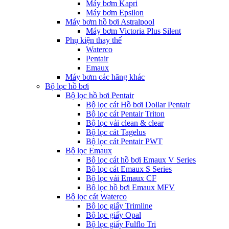
Máy bơm Kapri
Máy bơm Epsilon
Máy bơm hồ bơi Astralpool
Máy bơm Victoria Plus Silent
Phụ kiện thay thế
Waterco
Pentair
Emaux
Máy bơm các hãng khác
Bộ lọc hồ bơi
Bộ lọc hồ bơi Pentair
Bộ lọc cát Hồ bơi Dollar Pentair
Bộ lọc cát Pentair Triton
Bộ lọc vải clean & clear
Bộ lọc cát Tagelus
Bộ lọc cát Pentair PWT
Bộ lọc Emaux
Bộ lọc cát hồ bơi Emaux V Series
Bộ lọc cát Emaux S Series
Bộ lọc vải Emaux CF
Bô lọc hồ bơi Emaux MFV
Bộ lọc cát Waterco
Bộ lọc giấy Trimline
Bộ lọc giấy Opal
Bộ lọc giấy Fulflo Tri