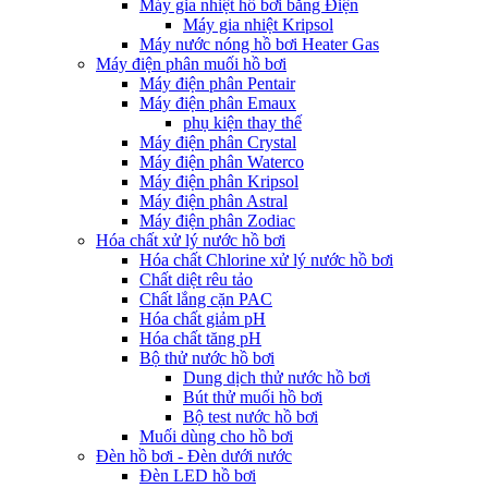
Máy gia nhiệt hồ bơi bằng Điện
Máy gia nhiệt Kripsol
Máy nước nóng hồ bơi Heater Gas
Máy điện phân muối hồ bơi
Máy điện phân Pentair
Máy điện phân Emaux
phụ kiện thay thế
Máy điện phân Crystal
Máy điện phân Waterco
Máy điện phân Kripsol
Máy điện phân Astral
Máy điện phân Zodiac
Hóa chất xử lý nước hồ bơi
Hóa chất Chlorine xử lý nước hồ bơi
Chất diệt rêu tảo
Chất lắng cặn PAC
Hóa chất giảm pH
Hóa chất tăng pH
Bộ thử nước hồ bơi
Dung dịch thử nước hồ bơi
Bút thử muối hồ bơi
Bộ test nước hồ bơi
Muối dùng cho hồ bơi
Đèn hồ bơi - Đèn dưới nước
Đèn LED hồ bơi