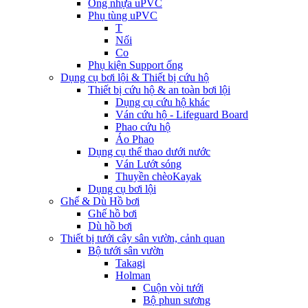
Ống nhựa uPVC
Phụ tùng uPVC
T
Nối
Co
Phụ kiện Support ống
Dụng cụ bơi lội & Thiết bị cứu hộ
Thiết bị cứu hộ & an toàn bơi lội
Dụng cụ cứu hộ khác
Ván cứu hộ - Lifeguard Board
Phao cứu hộ
Áo Phao
Dụng cụ thể thao dưới nước
Ván Lướt sóng
Thuyền chèoKayak
Dụng cụ bơi lội
Ghế & Dù Hồ bơi
Ghế hồ bơi
Dù hồ bơi
Thiết bị tưới cây sân vườn, cảnh quan
Bộ tưới sân vườn
Takagi
Holman
Cuộn vòi tưới
Bộ phun sương