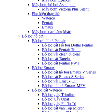
Máy bơm Epsilon
Máy bơm hồ bơi Astralpool
Máy bơm Victoria Plus Silent
Phụ kiện thay thế
Waterco
Pentair
Emaux
Máy bơm các hãng khác
Bộ lọc hồ bơi
Bộ lọc hồ bơi Pentair
Bộ lọc cát Hồ bơi Dollar Pentair
Bộ lọc cát Pentair Triton
Bộ lọc vải clean & clear
Bộ lọc cát Tagelus
Bộ lọc cát Pentair PWT
Bộ lọc Emaux
Bộ lọc cát hồ bơi Emaux V Series
Bộ lọc cát Emaux S Series
Bộ lọc vải Emaux CF
Bô lọc hồ bơi Emaux MFV
Bộ lọc cát Waterco
Bộ lọc giấy Trimline
Bộ lọc giấy Opal
Bộ lọc giấy Fulflo Tri
Bộ lọc cát van Top Micron