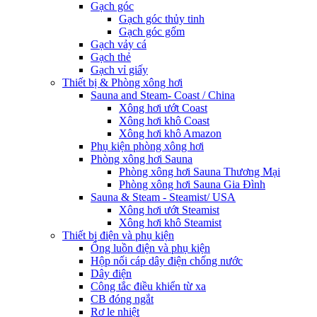
Gạch góc
Gạch góc thủy tinh
Gạch góc gốm
Gạch vảy cá
Gạch thẻ
Gạch vỉ giấy
Thiết bị & Phòng xông hơi
Sauna and Steam- Coast / China
Xông hơi ướt Coast
Xông hơi khô Coast
Xông hơi khô Amazon
Phụ kiện phòng xông hơi
Phòng xông hơi Sauna
Phòng xông hơi Sauna Thương Mại
Phòng xông hơi Sauna Gia Đình
Sauna & Steam - Steamist/ USA
Xông hơi ướt Steamist
Xông hơi khô Steamist
Thiết bị điện và phụ kiện
Ống luồn điện và phụ kiện
Hộp nối cáp dây điện chống nước
Dây điện
Công tắc điều khiển từ xa
CB đóng ngắt
Rơ le nhiệt