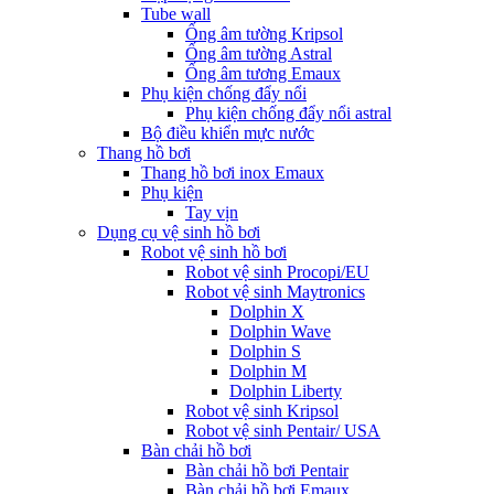
Tube wall
Ống âm tường Kripsol
Ống âm tường Astral
Ống âm tương Emaux
Phụ kiện chống đẩy nổi
Phụ kiện chống đẩy nổi astral
Bộ điều khiển mực nước
Thang hồ bơi
Thang hồ bơi inox Emaux
Phụ kiện
Tay vịn
Dụng cụ vệ sinh hồ bơi
Robot vệ sinh hồ bơi
Robot vệ sinh Procopi/EU
Robot vệ sinh Maytronics
Dolphin X
Dolphin Wave
Dolphin S
Dolphin M
Dolphin Liberty
Robot vệ sinh Kripsol
Robot vệ sinh Pentair/ USA
Bàn chải hồ bơi
Bàn chải hồ bơi Pentair
Bàn chải hồ bơi Emaux