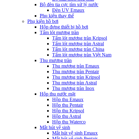
Bộ đèn tia cực tím xử lý nước
Đèn UV Emaux
Phụ kiện thay thế
Phụ kiện hồ bơi
Hộp đựng thiết bị hồ bơi
Tấm lót mương tràn
Tấm lót mương tràn Kripsol
Tấm lót mương tràn Astral
Tấm lót mương tràn China
Tấm lót mương tràn Việt Nam
Thu mương tràn
Thu mương tràn Emaux
Thu mương tràn Pentair
Thu mương tràn Kripsol
Thu mương tràn Astral
Thu mương tràn Inox
Hôp thu nước mặt
Hộp thu Emaux
Hộp thu Pentair
Hộp thu Kripsol
Hộp thu Astral
Hộp thu Waterco
Mắt hút vệ sinh
Mắt hút vệ sinh Emaux
Mắt hút vệ sinh Pentair