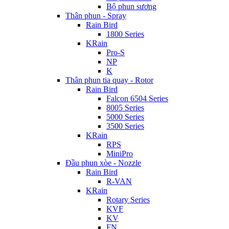
Bộ phun sương
Thân phun - Spray
Rain Bird
1800 Series
KRain
Pro-S
NP
K
Thân phun tia quay - Rotor
Rain Bird
Falcon 6504 Series
8005 Series
5000 Series
3500 Series
KRain
RPS
MiniPro
Đầu phun xòe - Nozzle
Rain Bird
R-VAN
KRain
Rotary Series
KVF
KV
FN