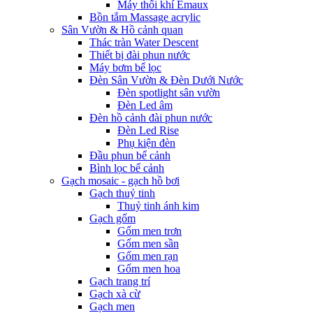
Máy thổi khí Emaux
Bồn tắm Massage acrylic
Sân Vườn & Hồ cảnh quan
Thác tràn Water Descent
Thiết bị đài phun nước
Máy bơm bể lọc
Đèn Sân Vườn & Đèn Dưới Nước
Đèn spotlight sân vườn
Đèn Led âm
Đèn hồ cảnh đài phun nước
Đèn Led Rise
Phụ kiện đèn
Đầu phun bể cảnh
Bình lọc bể cảnh
Gạch mosaic - gạch hồ bơi
Gạch thuỷ tinh
Thuỷ tinh ánh kim
Gạch gốm
Gốm men trơn
Gốm men sần
Gốm men rạn
Gốm men hoa
Gạch trang trí
Gạch xà cừ
Gạch men