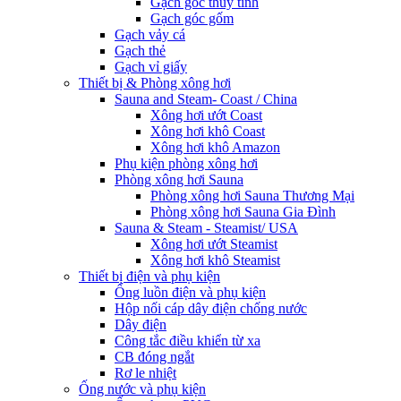
Gạch góc thủy tinh
Gạch góc gốm
Gạch vảy cá
Gạch thẻ
Gạch vỉ giấy
Thiết bị & Phòng xông hơi
Sauna and Steam- Coast / China
Xông hơi ướt Coast
Xông hơi khô Coast
Xông hơi khô Amazon
Phụ kiện phòng xông hơi
Phòng xông hơi Sauna
Phòng xông hơi Sauna Thương Mại
Phòng xông hơi Sauna Gia Đình
Sauna & Steam - Steamist/ USA
Xông hơi ướt Steamist
Xông hơi khô Steamist
Thiết bị điện và phụ kiện
Ống luồn điện và phụ kiện
Hộp nối cáp dây điện chống nước
Dây điện
Công tắc điều khiển từ xa
CB đóng ngắt
Rơ le nhiệt
Ống nước và phụ kiện