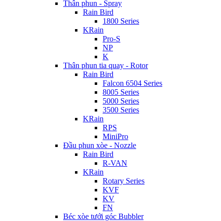
Thân phun - Spray
Rain Bird
1800 Series
KRain
Pro-S
NP
K
Thân phun tia quay - Rotor
Rain Bird
Falcon 6504 Series
8005 Series
5000 Series
3500 Series
KRain
RPS
MiniPro
Đầu phun xòe - Nozzle
Rain Bird
R-VAN
KRain
Rotary Series
KVF
KV
FN
Béc xòe tưới góc Bubbler