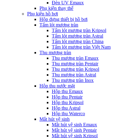
Đèn UV Emaux
Phụ kiện thay thế
Phụ kiện hồ bơi
Hộp đựng thiết bị hồ bơi
Tấm lót mương tràn
Tấm lót mương tràn Kripsol
Tấm lót mương tràn Astral
Tấm lót mương tràn China
Tấm lót mương tràn Việt Nam
Thu mương tràn
Thu mương tràn Emaux
Thu mương tràn Pentair
Thu mương tràn Kripsol
Thu mương tràn Astral
Thu mương tràn Inox
Hôp thu nước mặt
Hộp thu Emaux
Hộp thu Pentair
Hộp thu Kripsol
Hộp thu Astral
Hộp thu Waterco
Mắt hút vệ sinh
Mắt hút vệ sinh Emaux
Mắt hút vệ sinh Pentair
Mắt hút vệ sinh Kripsol