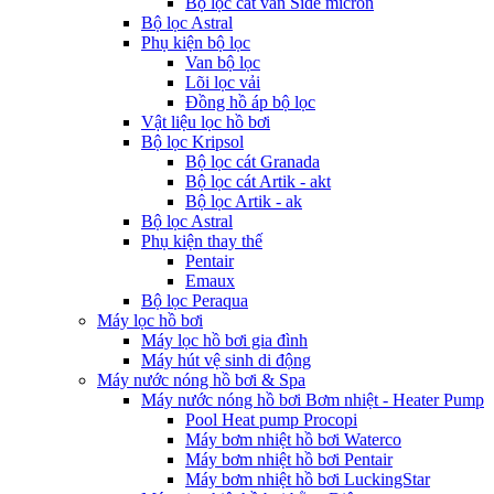
Bộ lọc cát van Side micron
Bộ lọc Astral
Phụ kiện bộ lọc
Van bộ lọc
Lõi lọc vải
Đồng hồ áp bộ lọc
Vật liệu lọc hồ bơi
Bộ lọc Kripsol
Bộ lọc cát Granada
Bộ lọc cát Artik - akt
Bộ lọc Artik - ak
Bộ lọc Astral
Phụ kiện thay thế
Pentair
Emaux
Bộ lọc Peraqua
Máy lọc hồ bơi
Máy lọc hồ bơi gia đình
Máy hút vệ sinh di động
Máy nước nóng hồ bơi & Spa
Máy nước nóng hồ bơi Bơm nhiệt - Heater Pump
Pool Heat pump Procopi
Máy bơm nhiệt hồ bơi Waterco
Máy bơm nhiệt hồ bơi Pentair
Máy bơm nhiệt hồ bơi LuckingStar