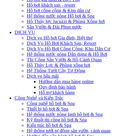
Hồ bơi khách sạn - resort
Hồ bơi công cộng & Khu dân cư
Hệ thống nước nóng Hồ bơi & Spa
Hồ Thủy lực Jacuzzi & Phòng Xông hơi
Sân Vườn & Đài Phun nước
DỊCH VỤ
Dịch vụ Hồ bơi Gia đình, Biệt thự
Dịch Vụ Hồ Bơi Khách Sạn, Resort
Dịch Vụ Hồ Bơi Công Cộng, Khu Dân Cư
Hệ thống nước nóng Dân dụng & Hồ Bơi
Thi Công Sân Vườn & Hồ Cảnh Quan
Hồ Thủy Lực & Phòng xông hơi
Hệ Thống Tưới Cây Tự Động
Dịch vụ hậu mãi
Hướng dẫn mua hàng online
Quy định bảo hành
Hỗ trợ khách hàng
Công Nghệ và Kiến Trúc
Công nghệ hồ bơi & Spa
Thiết bị hồ bơi & Spa
Hệ thống nước nóng lạnh hồ bơi & Spa
Kỹ thuật thi công hồ bơi & Spa
Kiến trúc hồ bơi & Spa
Hệ thống tưới tự động sân vườn, cảnh quan