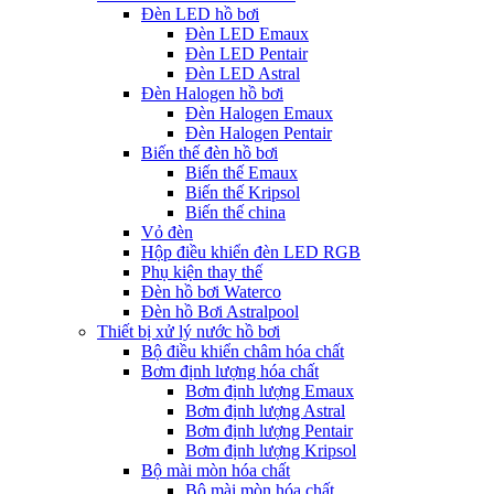
Đèn LED hồ bơi
Đèn LED Emaux
Đèn LED Pentair
Đèn LED Astral
Đèn Halogen hồ bơi
Đèn Halogen Emaux
Đèn Halogen Pentair
Biến thế đèn hồ bơi
Biến thế Emaux
Biến thế Kripsol
Biến thế china
Vỏ đèn
Hộp điều khiển đèn LED RGB
Phụ kiện thay thế
Đèn hồ bơi Waterco
Đèn hồ Bơi Astralpool
Thiết bị xử lý nước hồ bơi
Bộ điều khiển châm hóa chất
Bơm định lượng hóa chất
Bơm định lượng Emaux
Bơm định lượng Astral
Bơm định lượng Pentair
Bơm định lượng Kripsol
Bộ mài mòn hóa chất
Bộ mài mòn hóa chất