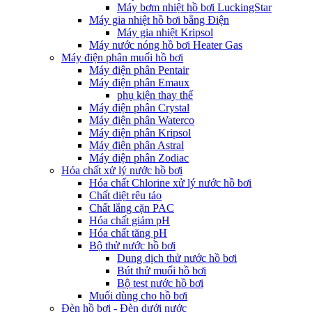
Máy bơm nhiệt hồ bơi LuckingStar
Máy gia nhiệt hồ bơi bằng Điện
Máy gia nhiệt Kripsol
Máy nước nóng hồ bơi Heater Gas
Máy điện phân muối hồ bơi
Máy điện phân Pentair
Máy điện phân Emaux
phụ kiện thay thế
Máy điện phân Crystal
Máy điện phân Waterco
Máy điện phân Kripsol
Máy điện phân Astral
Máy điện phân Zodiac
Hóa chất xử lý nước hồ bơi
Hóa chất Chlorine xử lý nước hồ bơi
Chất diệt rêu tảo
Chất lắng cặn PAC
Hóa chất giảm pH
Hóa chất tăng pH
Bộ thử nước hồ bơi
Dung dịch thử nước hồ bơi
Bút thử muối hồ bơi
Bộ test nước hồ bơi
Muối dùng cho hồ bơi
Đèn hồ bơi - Đèn dưới nước