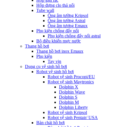
Hộp gạn rác
Hộp đựng clo thả nổi
Tube wall
Ống âm tường Kripsol
Ống âm tường Astral
Ống âm tương Emaux
Phụ kiện chống đẩy nổi
Phụ kiện chống đẩy nổi astral
Bộ điều khiển mực nước
Thang hồ bơi
Thang hồ bơi inox Emaux
Phụ kiện
Tay vịn
Dụng cụ vệ sinh hồ bơi
Robot vệ sinh hồ bơi
Robot vệ sinh Procopi/EU
Robot vệ sinh Maytronics
Dolphin X
Dolphin Wave
Dolphin S
Dolphin M
Dolphin Liberty
Robot vệ sinh Kripsol
Robot vệ sinh Pentair/ USA
Bàn chải hồ bơi