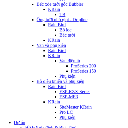
Béc xòe tưới góc Bubbler
KRain
TB
Ống tưới nhỏ giọt - Dripline
Rain Bird
Bộ lọc
Béc tưới
KRain
Van và phụ kiện
Rain Bird
KRain
Van điện từ
ProSeries 200
ProSeries 150
Phụ kiện
Bộ điều khiển và phụ kiện
Rain Bird
ESP-RZX Series
ESP-ME3
KRain
SiteMaster KRain
Pro LC
Phụ kiện
Dự án
Hồ bơi gia đình & Biệt Thự