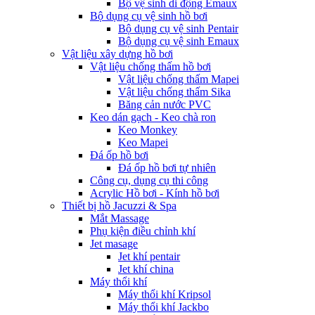
Bộ vệ sinh di động Emaux
Bộ dụng cụ vệ sinh hồ bơi
Bộ dụng cụ vệ sinh Pentair
Bộ dụng cụ vệ sinh Emaux
Vật liệu xây dựng hồ bơi
Vật liệu chống thấm hồ bơi
Vật liệu chống thấm Mapei
Vật liệu chống thấm Sika
Băng cản nước PVC
Keo dán gạch - Keo chà ron
Keo Monkey
Keo Mapei
Đá ốp hồ bơi
Đá ốp hồ bơi tự nhiên
Công cụ, dụng cụ thi công
Acrylic Hồ bơi - Kính hồ bơi
Thiết bị hồ Jacuzzi & Spa
Mắt Massage
Phụ kiện điều chỉnh khí
Jet masage
Jet khí pentair
Jet khí china
Máy thổi khí
Máy thổi khí Kripsol
Máy thổi khí Jackbo