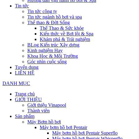
Hướng dẫn vận hành hồ bơi & Spa
Tin tức
Tin tức công ty
Tin tức ngành hồ bơi và spa
Thể thao & Đời Sống
Thể Thao & Sức khỏe
Kiến thức về Bơi lội & Spa
Khám phá & Trải nghiệm
BLog Kiến trúc Xây dựng
Kinh nghiệm Hay
Khoa Học & Môi Trường
Góc nhìn cuộc sống
Tuyển dụng
LIÊN HỆ
DANH MỤC
Trang chủ
GIỚI THIỆU
Giới thiệu Vinapool
Thành viên
Sản phẩm
Máy Bơm hồ bơi
Máy bơm hồ bơi Pentair
Máy bơm hồ bơi Pentair Superflo
Máy bơm hồ bơi Pentair Whisperflo