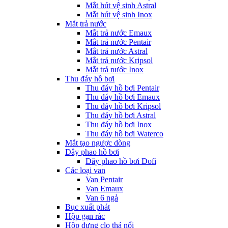
Mắt hút vệ sinh Astral
Mắt hút vệ sinh Inox
Mắt trả nước
Mắt trả nước Emaux
Mắt trả nước Pentair
Mắt trả nước Astral
Mắt trả nước Kripsol
Mắt trả nước Inox
Thu đáy hồ bơi
Thu đáy hồ bơi Pentair
Thu đáy hồ bơi Emaux
Thu đáy hồ bơi Kripsol
Thu đáy hồ bơi Astral
Thu đáy hồ bơi Inox
Thu đáy hồ bơi Waterco
Mắt tạo ngược dòng
Dây phao hồ bơi
Dây phao hồ bơi Dofi
Các loại van
Van Pentair
Van Emaux
Van 6 ngả
Bục xuất phát
Hộp gạn rác
Hộp đựng clo thả nổi