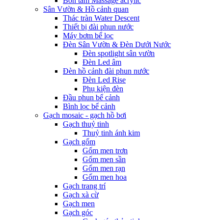
Bồn tắm Massage acrylic
Sân Vườn & Hồ cảnh quan
Thác tràn Water Descent
Thiết bị đài phun nước
Máy bơm bể lọc
Đèn Sân Vườn & Đèn Dưới Nước
Đèn spotlight sân vườn
Đèn Led âm
Đèn hồ cảnh đài phun nước
Đèn Led Rise
Phụ kiện đèn
Đầu phun bể cảnh
Bình lọc bể cảnh
Gạch mosaic - gạch hồ bơi
Gạch thuỷ tinh
Thuỷ tinh ánh kim
Gạch gốm
Gốm men trơn
Gốm men sần
Gốm men rạn
Gốm men hoa
Gạch trang trí
Gạch xà cừ
Gạch men
Gạch góc