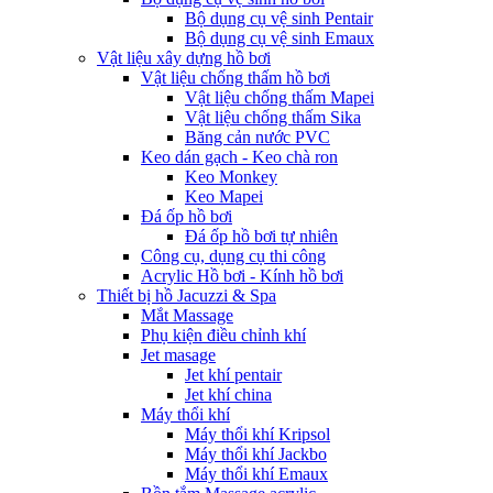
Bộ dụng cụ vệ sinh Pentair
Bộ dụng cụ vệ sinh Emaux
Vật liệu xây dựng hồ bơi
Vật liệu chống thấm hồ bơi
Vật liệu chống thấm Mapei
Vật liệu chống thấm Sika
Băng cản nước PVC
Keo dán gạch - Keo chà ron
Keo Monkey
Keo Mapei
Đá ốp hồ bơi
Đá ốp hồ bơi tự nhiên
Công cụ, dụng cụ thi công
Acrylic Hồ bơi - Kính hồ bơi
Thiết bị hồ Jacuzzi & Spa
Mắt Massage
Phụ kiện điều chỉnh khí
Jet masage
Jet khí pentair
Jet khí china
Máy thổi khí
Máy thổi khí Kripsol
Máy thổi khí Jackbo
Máy thổi khí Emaux