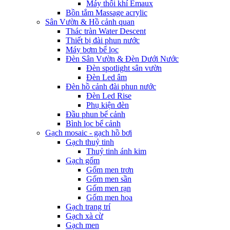
Máy thổi khí Emaux
Bồn tắm Massage acrylic
Sân Vườn & Hồ cảnh quan
Thác tràn Water Descent
Thiết bị đài phun nước
Máy bơm bể lọc
Đèn Sân Vườn & Đèn Dưới Nước
Đèn spotlight sân vườn
Đèn Led âm
Đèn hồ cảnh đài phun nước
Đèn Led Rise
Phụ kiện đèn
Đầu phun bể cảnh
Bình lọc bể cảnh
Gạch mosaic - gạch hồ bơi
Gạch thuỷ tinh
Thuỷ tinh ánh kim
Gạch gốm
Gốm men trơn
Gốm men sần
Gốm men rạn
Gốm men hoa
Gạch trang trí
Gạch xà cừ
Gạch men