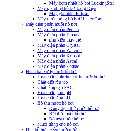
Máy bơm nhiệt hồ bơi LuckingStar
Máy gia nhiệt hồ bơi bằng Điện
Máy gia nhiệt Kripsol
Máy nước nóng hồ bơi Heater Gas
Máy điện phân muối hồ bơi
Máy điện phân Pentair
Máy điện phân Emaux
phụ kiện thay thế
Máy điện phân Crystal
Máy điện phân Waterco
Máy điện phân Kripsol
Máy điện phân Astral
Máy điện phân Zodiac
Hóa chất xử lý nước hồ bơi
Hóa chất Chlorine xử lý nước hồ bơi
Chất diệt rêu tảo
Chất lắng cặn PAC
Hóa chất giảm pH
Hóa chất tăng pH
Bộ thử nước hồ bơi
Dung dịch thử nước hồ bơi
Bút thử muối hồ bơi
Bộ test nước hồ bơi
Muối dùng cho hồ bơi
Đèn hồ bơi - Đèn dưới nước