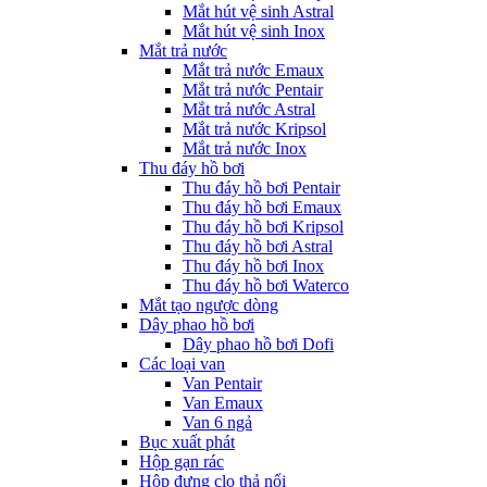
Mắt hút vệ sinh Astral
Mắt hút vệ sinh Inox
Mắt trả nước
Mắt trả nước Emaux
Mắt trả nước Pentair
Mắt trả nước Astral
Mắt trả nước Kripsol
Mắt trả nước Inox
Thu đáy hồ bơi
Thu đáy hồ bơi Pentair
Thu đáy hồ bơi Emaux
Thu đáy hồ bơi Kripsol
Thu đáy hồ bơi Astral
Thu đáy hồ bơi Inox
Thu đáy hồ bơi Waterco
Mắt tạo ngược dòng
Dây phao hồ bơi
Dây phao hồ bơi Dofi
Các loại van
Van Pentair
Van Emaux
Van 6 ngả
Bục xuất phát
Hộp gạn rác
Hộp đựng clo thả nổi