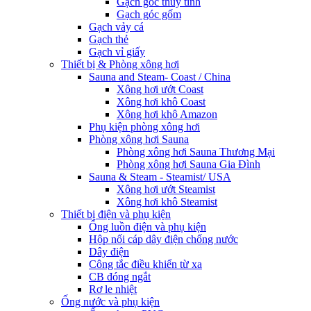
Gạch góc thủy tinh
Gạch góc gốm
Gạch vảy cá
Gạch thẻ
Gạch vỉ giấy
Thiết bị & Phòng xông hơi
Sauna and Steam- Coast / China
Xông hơi ướt Coast
Xông hơi khô Coast
Xông hơi khô Amazon
Phụ kiện phòng xông hơi
Phòng xông hơi Sauna
Phòng xông hơi Sauna Thương Mại
Phòng xông hơi Sauna Gia Đình
Sauna & Steam - Steamist/ USA
Xông hơi ướt Steamist
Xông hơi khô Steamist
Thiết bị điện và phụ kiện
Ống luồn điện và phụ kiện
Hộp nối cáp dây điện chống nước
Dây điện
Công tắc điều khiển từ xa
CB đóng ngắt
Rơ le nhiệt
Ống nước và phụ kiện