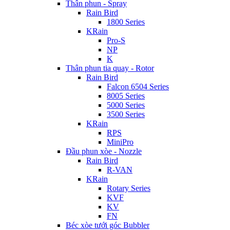
Thân phun - Spray
Rain Bird
1800 Series
KRain
Pro-S
NP
K
Thân phun tia quay - Rotor
Rain Bird
Falcon 6504 Series
8005 Series
5000 Series
3500 Series
KRain
RPS
MiniPro
Đầu phun xòe - Nozzle
Rain Bird
R-VAN
KRain
Rotary Series
KVF
KV
FN
Béc xòe tưới góc Bubbler