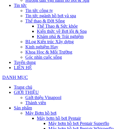
Hướng dẫn vận hành hồ bơi & Spa
Tin tức
Tin tức công ty
Tin tức ngành hồ bơi và spa
Thể thao & Đời Sống
Thể Thao & Sức khỏe
Kiến thức về Bơi lội & Spa
Khám phá & Trải nghiệm
BLog Kiến trúc Xây dựng
Kinh nghiệm Hay
Khoa Học & Môi Trường
Góc nhìn cuộc sống
Tuyển dụng
LIÊN HỆ
DANH MỤC
Trang chủ
GIỚI THIỆU
Giới thiệu Vinapool
Thành viên
Sản phẩm
Máy Bơm hồ bơi
Máy bơm hồ bơi Pentair
Máy bơm hồ bơi Pentair Superflo
Máy bơm hồ bơi Pentair Whisperflo