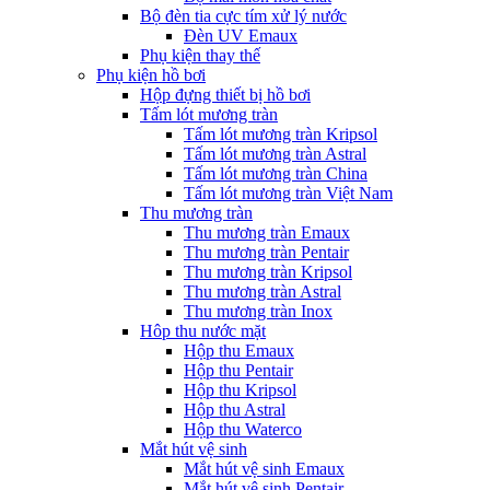
Bộ đèn tia cực tím xử lý nước
Đèn UV Emaux
Phụ kiện thay thế
Phụ kiện hồ bơi
Hộp đựng thiết bị hồ bơi
Tấm lót mương tràn
Tấm lót mương tràn Kripsol
Tấm lót mương tràn Astral
Tấm lót mương tràn China
Tấm lót mương tràn Việt Nam
Thu mương tràn
Thu mương tràn Emaux
Thu mương tràn Pentair
Thu mương tràn Kripsol
Thu mương tràn Astral
Thu mương tràn Inox
Hôp thu nước mặt
Hộp thu Emaux
Hộp thu Pentair
Hộp thu Kripsol
Hộp thu Astral
Hộp thu Waterco
Mắt hút vệ sinh
Mắt hút vệ sinh Emaux
Mắt hút vệ sinh Pentair