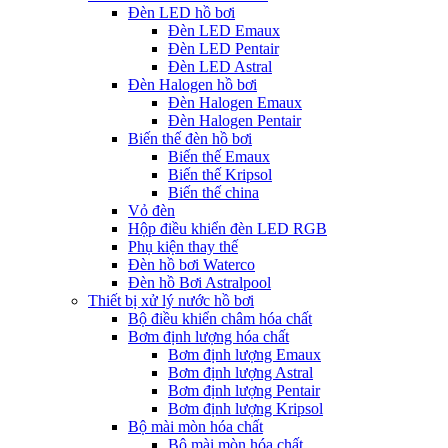
Đèn LED hồ bơi
Đèn LED Emaux
Đèn LED Pentair
Đèn LED Astral
Đèn Halogen hồ bơi
Đèn Halogen Emaux
Đèn Halogen Pentair
Biến thế đèn hồ bơi
Biến thế Emaux
Biến thế Kripsol
Biến thế china
Vỏ đèn
Hộp điều khiển đèn LED RGB
Phụ kiện thay thế
Đèn hồ bơi Waterco
Đèn hồ Bơi Astralpool
Thiết bị xử lý nước hồ bơi
Bộ điều khiển châm hóa chất
Bơm định lượng hóa chất
Bơm định lượng Emaux
Bơm định lượng Astral
Bơm định lượng Pentair
Bơm định lượng Kripsol
Bộ mài mòn hóa chất
Bộ mài mòn hóa chất