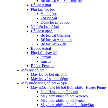
Bộ lọc cát van Side micron
Bộ lọc Astral
Phụ kiện bộ lọc
Van bộ lọc
Lõi lọc vải
Đồng hồ áp bộ lọc
Vật liệu lọc hồ bơi
Bộ lọc Kripsol
Bộ lọc cát Granada
Bộ lọc cát Artik - akt
Bộ lọc Artik - ak
Bộ lọc Astral
Phụ kiện thay thế
Pentair
Emaux
Bộ lọc Peraqua
Máy lọc hồ bơi
Máy lọc hồ bơi gia đình
Máy hút vệ sinh di động
Máy nước nóng hồ bơi & Spa
Máy nước nóng hồ bơi Bơm nhiệt - Heater Pump
Pool Heat pump Procopi
Máy bơm nhiệt hồ bơi Waterco
Máy bơm nhiệt hồ bơi Pentair
Máy bơm nhiệt hồ bơi LuckingStar