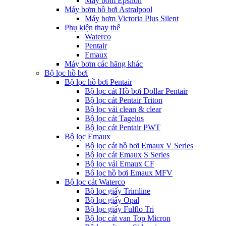
Máy bơm Epsilon
Máy bơm hồ bơi Astralpool
Máy bơm Victoria Plus Silent
Phụ kiện thay thế
Waterco
Pentair
Emaux
Máy bơm các hãng khác
Bộ lọc hồ bơi
Bộ lọc hồ bơi Pentair
Bộ lọc cát Hồ bơi Dollar Pentair
Bộ lọc cát Pentair Triton
Bộ lọc vải clean & clear
Bộ lọc cát Tagelus
Bộ lọc cát Pentair PWT
Bộ lọc Emaux
Bộ lọc cát hồ bơi Emaux V Series
Bộ lọc cát Emaux S Series
Bộ lọc vải Emaux CF
Bô lọc hồ bơi Emaux MFV
Bộ lọc cát Waterco
Bộ lọc giấy Trimline
Bộ lọc giấy Opal
Bộ lọc giấy Fulflo Tri
Bộ lọc cát van Top Micron