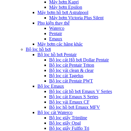
Máy bơm Kapri
Máy bơm Epsilon
Máy bơm hồ bơi Astralpool
Máy bơm Victoria Plus Silent
Phụ kiện thay thế
Waterco
Pentair
Emaux
Máy bơm các hãng khác
Bộ lọc hồ bơi
Bộ lọc hồ bơi Pentair
Bộ lọc cát Hồ bơi Dollar Pentair
Bộ lọc cát Pentair Triton
Bộ lọc vải clean & clear
Bộ lọc cát Tagelus
Bộ lọc cát Pentair PWT
Bộ lọc Emaux
Bộ lọc cát hồ bơi Emaux V Series
Bộ lọc cát Emaux S Series
Bộ lọc vải Emaux CF
Bô lọc hồ bơi Emaux MFV
Bộ lọc cát Waterco
Bộ lọc giấy Trimline
Bộ lọc giấy Opal
Bộ lọc giấy Fulflo Tri