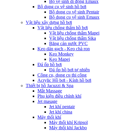
Bộ vệ sinh di động Emaux
Bộ dụng cụ vệ sinh hồ bơi
Bộ dụng cụ vệ sinh Pentair
Bộ dụng cụ vệ sinh Emaux
Vật liệu xây dựng hồ bơi
Vật liệu chống thấm hồ bơi
Vật liệu chống thấm Mapei
Vật liệu chống thấm Sika
Băng cản nước PVC
Keo dán gạch - Keo chà ron
Keo Monkey
Keo Mapei
Đá ốp hồ bơi
Đá ốp hồ bơi tự nhiên
Công cụ, dụng cụ thi công
Acrylic Hồ bơi - Kính hồ bơi
Thiết bị hồ Jacuzzi & Spa
Mắt Massage
Phụ kiện điều chỉnh khí
Jet masage
Jet khí pentair
Jet khí china
Máy thổi khí
Máy thổi khí Kripsol
Máy thổi khí Jackbo