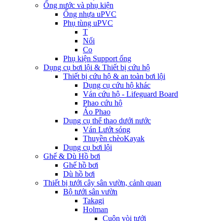
Ống nước và phụ kiện
Ống nhựa uPVC
Phụ tùng uPVC
T
Nối
Co
Phụ kiện Support ống
Dụng cụ bơi lội & Thiết bị cứu hộ
Thiết bị cứu hộ & an toàn bơi lội
Dụng cụ cứu hộ khác
Ván cứu hộ - Lifeguard Board
Phao cứu hộ
Áo Phao
Dụng cụ thể thao dưới nước
Ván Lướt sóng
Thuyền chèoKayak
Dụng cụ bơi lội
Ghế & Dù Hồ bơi
Ghế hồ bơi
Dù hồ bơi
Thiết bị tưới cây sân vườn, cảnh quan
Bộ tưới sân vườn
Takagi
Holman
Cuộn vòi tưới