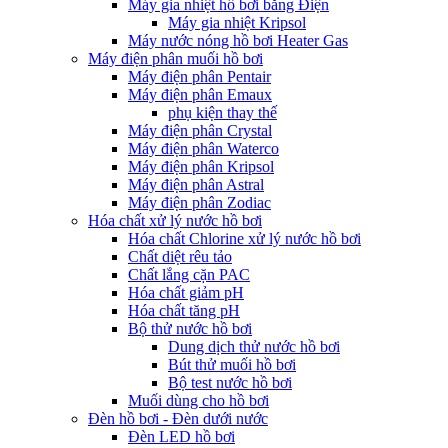
Máy gia nhiệt hồ bơi bằng Điện
Máy gia nhiệt Kripsol
Máy nước nóng hồ bơi Heater Gas
Máy điện phân muối hồ bơi
Máy điện phân Pentair
Máy điện phân Emaux
phụ kiện thay thế
Máy điện phân Crystal
Máy điện phân Waterco
Máy điện phân Kripsol
Máy điện phân Astral
Máy điện phân Zodiac
Hóa chất xử lý nước hồ bơi
Hóa chất Chlorine xử lý nước hồ bơi
Chất diệt rêu tảo
Chất lắng cặn PAC
Hóa chất giảm pH
Hóa chất tăng pH
Bộ thử nước hồ bơi
Dung dịch thử nước hồ bơi
Bút thử muối hồ bơi
Bộ test nước hồ bơi
Muối dùng cho hồ bơi
Đèn hồ bơi - Đèn dưới nước
Đèn LED hồ bơi