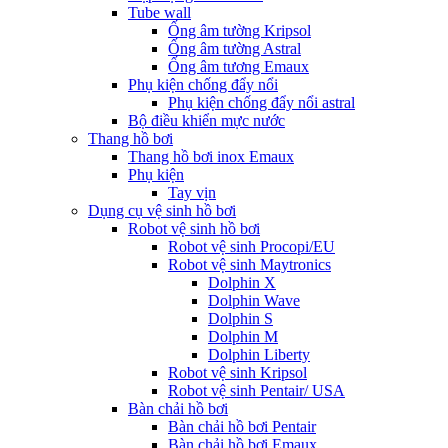
Tube wall
Ống âm tường Kripsol
Ống âm tường Astral
Ống âm tương Emaux
Phụ kiện chống đẩy nổi
Phụ kiện chống đẩy nổi astral
Bộ điều khiển mực nước
Thang hồ bơi
Thang hồ bơi inox Emaux
Phụ kiện
Tay vịn
Dụng cụ vệ sinh hồ bơi
Robot vệ sinh hồ bơi
Robot vệ sinh Procopi/EU
Robot vệ sinh Maytronics
Dolphin X
Dolphin Wave
Dolphin S
Dolphin M
Dolphin Liberty
Robot vệ sinh Kripsol
Robot vệ sinh Pentair/ USA
Bàn chải hồ bơi
Bàn chải hồ bơi Pentair
Bàn chải hồ bơi Emaux