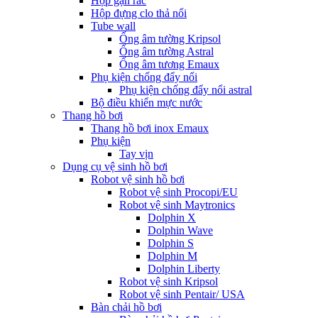
Hộp gạn rác
Hộp đựng clo thả nổi
Tube wall
Ống âm tường Kripsol
Ống âm tường Astral
Ống âm tương Emaux
Phụ kiện chống đẩy nổi
Phụ kiện chống đẩy nổi astral
Bộ điều khiển mực nước
Thang hồ bơi
Thang hồ bơi inox Emaux
Phụ kiện
Tay vịn
Dụng cụ vệ sinh hồ bơi
Robot vệ sinh hồ bơi
Robot vệ sinh Procopi/EU
Robot vệ sinh Maytronics
Dolphin X
Dolphin Wave
Dolphin S
Dolphin M
Dolphin Liberty
Robot vệ sinh Kripsol
Robot vệ sinh Pentair/ USA
Bàn chải hồ bơi