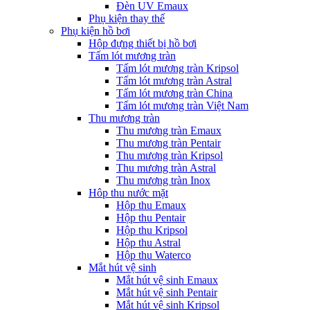
Đèn UV Emaux
Phụ kiện thay thế
Phụ kiện hồ bơi
Hộp đựng thiết bị hồ bơi
Tấm lót mương tràn
Tấm lót mương tràn Kripsol
Tấm lót mương tràn Astral
Tấm lót mương tràn China
Tấm lót mương tràn Việt Nam
Thu mương tràn
Thu mương tràn Emaux
Thu mương tràn Pentair
Thu mương tràn Kripsol
Thu mương tràn Astral
Thu mương tràn Inox
Hôp thu nước mặt
Hộp thu Emaux
Hộp thu Pentair
Hộp thu Kripsol
Hộp thu Astral
Hộp thu Waterco
Mắt hút vệ sinh
Mắt hút vệ sinh Emaux
Mắt hút vệ sinh Pentair
Mắt hút vệ sinh Kripsol