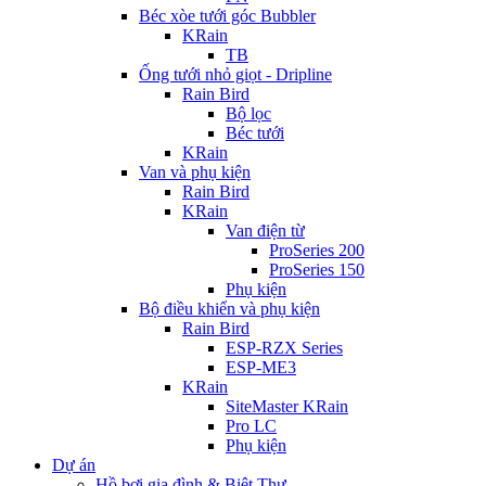
Béc xòe tưới góc Bubbler
KRain
TB
Ống tưới nhỏ giọt - Dripline
Rain Bird
Bộ lọc
Béc tưới
KRain
Van và phụ kiện
Rain Bird
KRain
Van điện từ
ProSeries 200
ProSeries 150
Phụ kiện
Bộ điều khiển và phụ kiện
Rain Bird
ESP-RZX Series
ESP-ME3
KRain
SiteMaster KRain
Pro LC
Phụ kiện
Dự án
Hồ bơi gia đình & Biệt Thự