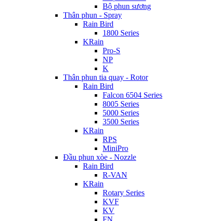
Bộ phun sương
Thân phun - Spray
Rain Bird
1800 Series
KRain
Pro-S
NP
K
Thân phun tia quay - Rotor
Rain Bird
Falcon 6504 Series
8005 Series
5000 Series
3500 Series
KRain
RPS
MiniPro
Đầu phun xòe - Nozzle
Rain Bird
R-VAN
KRain
Rotary Series
KVF
KV
FN