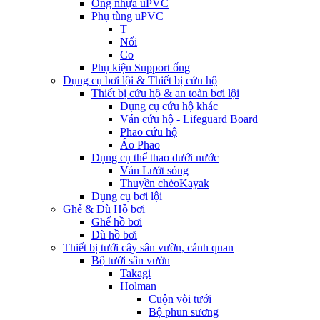
Ống nhựa uPVC
Phụ tùng uPVC
T
Nối
Co
Phụ kiện Support ống
Dụng cụ bơi lội & Thiết bị cứu hộ
Thiết bị cứu hộ & an toàn bơi lội
Dụng cụ cứu hộ khác
Ván cứu hộ - Lifeguard Board
Phao cứu hộ
Áo Phao
Dụng cụ thể thao dưới nước
Ván Lướt sóng
Thuyền chèoKayak
Dụng cụ bơi lội
Ghế & Dù Hồ bơi
Ghế hồ bơi
Dù hồ bơi
Thiết bị tưới cây sân vườn, cảnh quan
Bộ tưới sân vườn
Takagi
Holman
Cuộn vòi tưới
Bộ phun sương