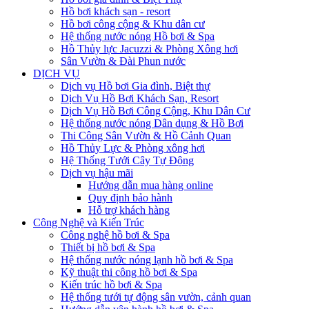
Hồ bơi khách sạn - resort
Hồ bơi công cộng & Khu dân cư
Hệ thống nước nóng Hồ bơi & Spa
Hồ Thủy lực Jacuzzi & Phòng Xông hơi
Sân Vườn & Đài Phun nước
DỊCH VỤ
Dịch vụ Hồ bơi Gia đình, Biệt thự
Dịch Vụ Hồ Bơi Khách Sạn, Resort
Dịch Vụ Hồ Bơi Công Cộng, Khu Dân Cư
Hệ thống nước nóng Dân dụng & Hồ Bơi
Thi Công Sân Vườn & Hồ Cảnh Quan
Hồ Thủy Lực & Phòng xông hơi
Hệ Thống Tưới Cây Tự Động
Dịch vụ hậu mãi
Hướng dẫn mua hàng online
Quy định bảo hành
Hỗ trợ khách hàng
Công Nghệ và Kiến Trúc
Công nghệ hồ bơi & Spa
Thiết bị hồ bơi & Spa
Hệ thống nước nóng lạnh hồ bơi & Spa
Kỹ thuật thi công hồ bơi & Spa
Kiến trúc hồ bơi & Spa
Hệ thống tưới tự động sân vườn, cảnh quan