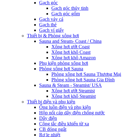
Gạch góc
Gạch góc thủy tinh
Gạch góc gốm
Gạch vảy cá
Gạch thẻ
Gạch vỉ giấy
Thiết bị & Phòng xông hơi
Sauna and Steam- Coast / China
Xông hơi ướt Coast
Xông hơi khô Coast
Xông hơi khô Amazon
Phụ kiện phòng xông hơi
Phòng xông hơi Sauna
Phòng xông hơi Sauna Thương Mại
Phòng xông hơi Sauna Gia Đình
Sauna & Steam - Steamist/ USA
Xông hơi ướt Steamist
Xông hơi khô Steamist
Thiết bị điện và phụ kiện
Ống luồn điện và phụ kiện
Hộp nối cáp dây điện chống nước
Dây điện
Công tắc điều khiển từ xa
CB đóng ngắt
Rơ le nhiệt