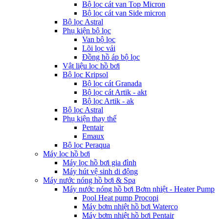
Bộ lọc cát van Top Micron
Bộ lọc cát van Side micron
Bộ lọc Astral
Phụ kiện bộ lọc
Van bộ lọc
Lõi lọc vải
Đồng hồ áp bộ lọc
Vật liệu lọc hồ bơi
Bộ lọc Kripsol
Bộ lọc cát Granada
Bộ lọc cát Artik - akt
Bộ lọc Artik - ak
Bộ lọc Astral
Phụ kiện thay thế
Pentair
Emaux
Bộ lọc Peraqua
Máy lọc hồ bơi
Máy lọc hồ bơi gia đình
Máy hút vệ sinh di động
Máy nước nóng hồ bơi & Spa
Máy nước nóng hồ bơi Bơm nhiệt - Heater Pump
Pool Heat pump Procopi
Máy bơm nhiệt hồ bơi Waterco
Máy bơm nhiệt hồ bơi Pentair