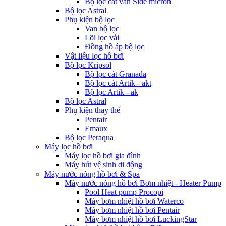
Bộ lọc cát van Side micron
Bộ lọc Astral
Phụ kiện bộ lọc
Van bộ lọc
Lõi lọc vải
Đồng hồ áp bộ lọc
Vật liệu lọc hồ bơi
Bộ lọc Kripsol
Bộ lọc cát Granada
Bộ lọc cát Artik - akt
Bộ lọc Artik - ak
Bộ lọc Astral
Phụ kiện thay thế
Pentair
Emaux
Bộ lọc Peraqua
Máy lọc hồ bơi
Máy lọc hồ bơi gia đình
Máy hút vệ sinh di động
Máy nước nóng hồ bơi & Spa
Máy nước nóng hồ bơi Bơm nhiệt - Heater Pump
Pool Heat pump Procopi
Máy bơm nhiệt hồ bơi Waterco
Máy bơm nhiệt hồ bơi Pentair
Máy bơm nhiệt hồ bơi LuckingStar