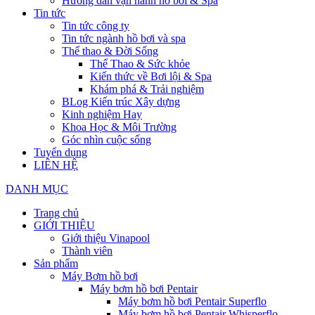
Hướng dẫn vận hành hồ bơi & Spa
Tin tức
Tin tức công ty
Tin tức ngành hồ bơi và spa
Thể thao & Đời Sống
Thể Thao & Sức khỏe
Kiến thức về Bơi lội & Spa
Khám phá & Trải nghiệm
BLog Kiến trúc Xây dựng
Kinh nghiệm Hay
Khoa Học & Môi Trường
Góc nhìn cuộc sống
Tuyển dụng
LIÊN HỆ
DANH MỤC
Trang chủ
GIỚI THIỆU
Giới thiệu Vinapool
Thành viên
Sản phẩm
Máy Bơm hồ bơi
Máy bơm hồ bơi Pentair
Máy bơm hồ bơi Pentair Superflo
Máy bơm hồ bơi Pentair Whisperflo