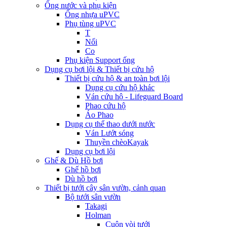
Ống nước và phụ kiện
Ống nhựa uPVC
Phụ tùng uPVC
T
Nối
Co
Phụ kiện Support ống
Dụng cụ bơi lội & Thiết bị cứu hộ
Thiết bị cứu hộ & an toàn bơi lội
Dụng cụ cứu hộ khác
Ván cứu hộ - Lifeguard Board
Phao cứu hộ
Áo Phao
Dụng cụ thể thao dưới nước
Ván Lướt sóng
Thuyền chèoKayak
Dụng cụ bơi lội
Ghế & Dù Hồ bơi
Ghế hồ bơi
Dù hồ bơi
Thiết bị tưới cây sân vườn, cảnh quan
Bộ tưới sân vườn
Takagi
Holman
Cuộn vòi tưới