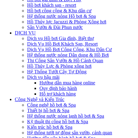
Hồ bơi khách sạn - resort
Hồ bơi công cộng & Khu dân cư
Hệ thống nước nóng Hồ bơi & Spa
Hồ Thủy lực Jacuzzi & Phòng Xông hơi
Sân Vườn & Đài Phun nước
DỊCH VỤ
Dịch vụ Hồ bơi Gia đình, Biệt thự
Dịch Vụ Hồ Bơi Khách Sạn, Resort
Dịch Vụ Hồ Bơi Công Cộng, Khu Dân Cư
Hệ thống nước nóng Dân dụng & Hồ Bơi
Thi Công Sân Vườn & Hồ Cảnh Quan
Hồ Thủy Lực & Phòng xông hơi
Hệ Thống Tưới Cây Tự Động
Dịch vụ hậu mãi
Hướng dẫn mua hàng online
Quy định bảo hành
Hỗ trợ khách hàng
Công Nghệ và Kiến Trúc
Công nghệ hồ bơi & Spa
Thiết bị hồ bơi & Spa
Hệ thống nước nóng lạnh hồ bơi & Spa
Kỹ thuật thi công hồ bơi & Spa
Kiến trúc hồ bơi & Spa
Hệ thống tưới tự động sân vườn, cảnh quan