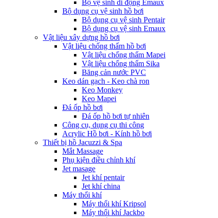
Bộ vệ sinh di động Emaux
Bộ dụng cụ vệ sinh hồ bơi
Bộ dụng cụ vệ sinh Pentair
Bộ dụng cụ vệ sinh Emaux
Vật liệu xây dựng hồ bơi
Vật liệu chống thấm hồ bơi
Vật liệu chống thấm Mapei
Vật liệu chống thấm Sika
Băng cản nước PVC
Keo dán gạch - Keo chà ron
Keo Monkey
Keo Mapei
Đá ốp hồ bơi
Đá ốp hồ bơi tự nhiên
Công cụ, dụng cụ thi công
Acrylic Hồ bơi - Kính hồ bơi
Thiết bị hồ Jacuzzi & Spa
Mắt Massage
Phụ kiện điều chỉnh khí
Jet masage
Jet khí pentair
Jet khí china
Máy thổi khí
Máy thổi khí Kripsol
Máy thổi khí Jackbo