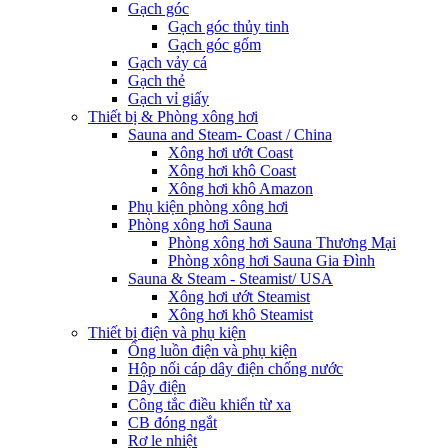
Gạch góc
Gạch góc thủy tinh
Gạch góc gốm
Gạch vảy cá
Gạch thẻ
Gạch vỉ giấy
Thiết bị & Phòng xông hơi
Sauna and Steam- Coast / China
Xông hơi ướt Coast
Xông hơi khô Coast
Xông hơi khô Amazon
Phụ kiện phòng xông hơi
Phòng xông hơi Sauna
Phòng xông hơi Sauna Thương Mại
Phòng xông hơi Sauna Gia Đình
Sauna & Steam - Steamist/ USA
Xông hơi ướt Steamist
Xông hơi khô Steamist
Thiết bị điện và phụ kiện
Ống luồn điện và phụ kiện
Hộp nối cáp dây điện chống nước
Dây điện
Công tắc điều khiển từ xa
CB đóng ngắt
Rơ le nhiệt