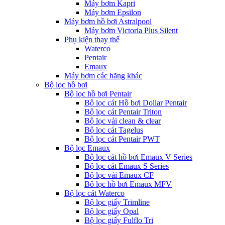
Máy bơm Kapri
Máy bơm Epsilon
Máy bơm hồ bơi Astralpool
Máy bơm Victoria Plus Silent
Phụ kiện thay thế
Waterco
Pentair
Emaux
Máy bơm các hãng khác
Bộ lọc hồ bơi
Bộ lọc hồ bơi Pentair
Bộ lọc cát Hồ bơi Dollar Pentair
Bộ lọc cát Pentair Triton
Bộ lọc vải clean & clear
Bộ lọc cát Tagelus
Bộ lọc cát Pentair PWT
Bộ lọc Emaux
Bộ lọc cát hồ bơi Emaux V Series
Bộ lọc cát Emaux S Series
Bộ lọc vải Emaux CF
Bô lọc hồ bơi Emaux MFV
Bộ lọc cát Waterco
Bộ lọc giấy Trimline
Bộ lọc giấy Opal
Bộ lọc giấy Fulflo Tri