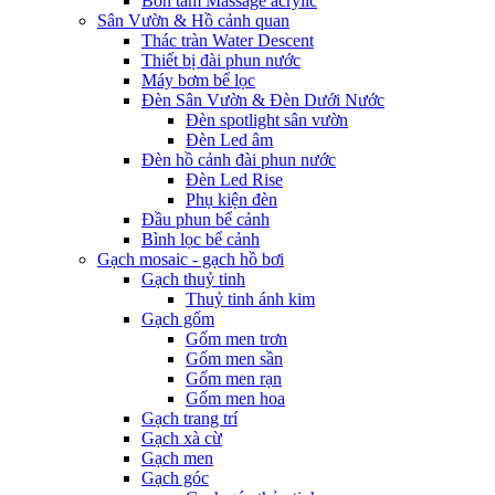
Bồn tắm Massage acrylic
Sân Vườn & Hồ cảnh quan
Thác tràn Water Descent
Thiết bị đài phun nước
Máy bơm bể lọc
Đèn Sân Vườn & Đèn Dưới Nước
Đèn spotlight sân vườn
Đèn Led âm
Đèn hồ cảnh đài phun nước
Đèn Led Rise
Phụ kiện đèn
Đầu phun bể cảnh
Bình lọc bể cảnh
Gạch mosaic - gạch hồ bơi
Gạch thuỷ tinh
Thuỷ tinh ánh kim
Gạch gốm
Gốm men trơn
Gốm men sần
Gốm men rạn
Gốm men hoa
Gạch trang trí
Gạch xà cừ
Gạch men
Gạch góc