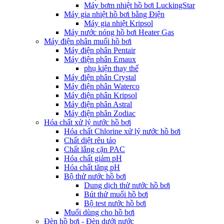
Máy bơm nhiệt hồ bơi LuckingStar
Máy gia nhiệt hồ bơi bằng Điện
Máy gia nhiệt Kripsol
Máy nước nóng hồ bơi Heater Gas
Máy điện phân muối hồ bơi
Máy điện phân Pentair
Máy điện phân Emaux
phụ kiện thay thế
Máy điện phân Crystal
Máy điện phân Waterco
Máy điện phân Kripsol
Máy điện phân Astral
Máy điện phân Zodiac
Hóa chất xử lý nước hồ bơi
Hóa chất Chlorine xử lý nước hồ bơi
Chất diệt rêu tảo
Chất lắng cặn PAC
Hóa chất giảm pH
Hóa chất tăng pH
Bộ thử nước hồ bơi
Dung dịch thử nước hồ bơi
Bút thử muối hồ bơi
Bộ test nước hồ bơi
Muối dùng cho hồ bơi
Đèn hồ bơi - Đèn dưới nước