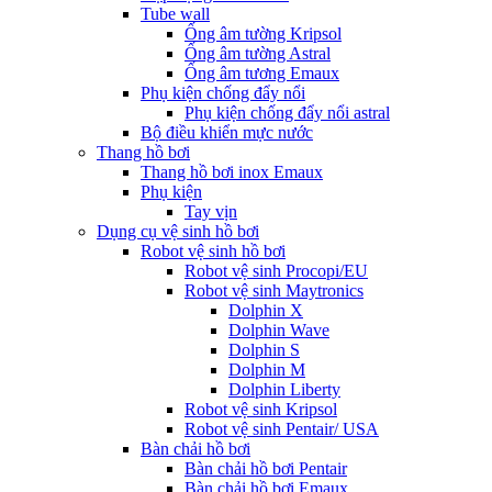
Tube wall
Ống âm tường Kripsol
Ống âm tường Astral
Ống âm tương Emaux
Phụ kiện chống đẩy nổi
Phụ kiện chống đẩy nổi astral
Bộ điều khiển mực nước
Thang hồ bơi
Thang hồ bơi inox Emaux
Phụ kiện
Tay vịn
Dụng cụ vệ sinh hồ bơi
Robot vệ sinh hồ bơi
Robot vệ sinh Procopi/EU
Robot vệ sinh Maytronics
Dolphin X
Dolphin Wave
Dolphin S
Dolphin M
Dolphin Liberty
Robot vệ sinh Kripsol
Robot vệ sinh Pentair/ USA
Bàn chải hồ bơi
Bàn chải hồ bơi Pentair
Bàn chải hồ bơi Emaux