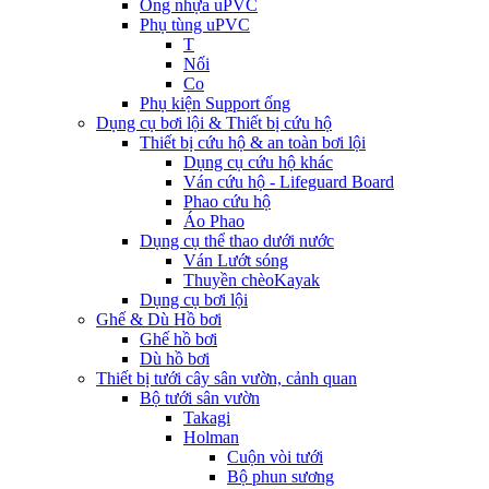
Ống nhựa uPVC
Phụ tùng uPVC
T
Nối
Co
Phụ kiện Support ống
Dụng cụ bơi lội & Thiết bị cứu hộ
Thiết bị cứu hộ & an toàn bơi lội
Dụng cụ cứu hộ khác
Ván cứu hộ - Lifeguard Board
Phao cứu hộ
Áo Phao
Dụng cụ thể thao dưới nước
Ván Lướt sóng
Thuyền chèoKayak
Dụng cụ bơi lội
Ghế & Dù Hồ bơi
Ghế hồ bơi
Dù hồ bơi
Thiết bị tưới cây sân vườn, cảnh quan
Bộ tưới sân vườn
Takagi
Holman
Cuộn vòi tưới
Bộ phun sương