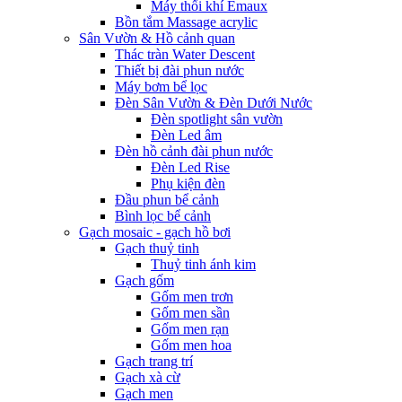
Máy thổi khí Emaux
Bồn tắm Massage acrylic
Sân Vườn & Hồ cảnh quan
Thác tràn Water Descent
Thiết bị đài phun nước
Máy bơm bể lọc
Đèn Sân Vườn & Đèn Dưới Nước
Đèn spotlight sân vườn
Đèn Led âm
Đèn hồ cảnh đài phun nước
Đèn Led Rise
Phụ kiện đèn
Đầu phun bể cảnh
Bình lọc bể cảnh
Gạch mosaic - gạch hồ bơi
Gạch thuỷ tinh
Thuỷ tinh ánh kim
Gạch gốm
Gốm men trơn
Gốm men sần
Gốm men rạn
Gốm men hoa
Gạch trang trí
Gạch xà cừ
Gạch men