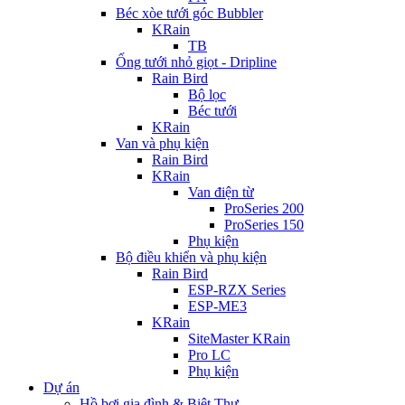
Béc xòe tưới góc Bubbler
KRain
TB
Ống tưới nhỏ giọt - Dripline
Rain Bird
Bộ lọc
Béc tưới
KRain
Van và phụ kiện
Rain Bird
KRain
Van điện từ
ProSeries 200
ProSeries 150
Phụ kiện
Bộ điều khiển và phụ kiện
Rain Bird
ESP-RZX Series
ESP-ME3
KRain
SiteMaster KRain
Pro LC
Phụ kiện
Dự án
Hồ bơi gia đình & Biệt Thự