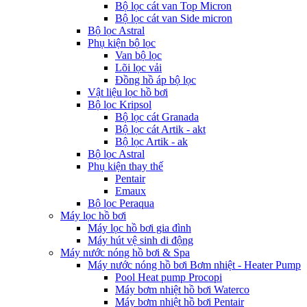
Bộ lọc cát van Top Micron
Bộ lọc cát van Side micron
Bộ lọc Astral
Phụ kiện bộ lọc
Van bộ lọc
Lõi lọc vải
Đồng hồ áp bộ lọc
Vật liệu lọc hồ bơi
Bộ lọc Kripsol
Bộ lọc cát Granada
Bộ lọc cát Artik - akt
Bộ lọc Artik - ak
Bộ lọc Astral
Phụ kiện thay thế
Pentair
Emaux
Bộ lọc Peraqua
Máy lọc hồ bơi
Máy lọc hồ bơi gia đình
Máy hút vệ sinh di động
Máy nước nóng hồ bơi & Spa
Máy nước nóng hồ bơi Bơm nhiệt - Heater Pump
Pool Heat pump Procopi
Máy bơm nhiệt hồ bơi Waterco
Máy bơm nhiệt hồ bơi Pentair