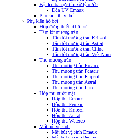
Bộ đèn tia cực tím xử lý nước
Đèn UV Emaux
Phụ kiện thay thế
Phụ kiện hồ bơi
Hộp đựng thiết bị hồ bơi
Tấm lót mương tràn
Tấm lót mương tràn Kripsol
Tấm lót mương tràn Astral
Tấm lót mương tràn China
Tấm lót mương tràn Việt Nam
Thu mương tràn
Thu mương tràn Emaux
Thu mương tràn Pentair
Thu mương tràn Kripsol
Thu mương tràn Astral
Thu mương tràn Inox
Hôp thu nước mặt
Hộp thu Emaux
Hộp thu Pentair
Hộp thu Kripsol
Hộp thu Astral
Hộp thu Waterco
Mắt hút vệ sinh
Mắt hút vệ sinh Emaux
Mắt hút vệ sinh Pentair