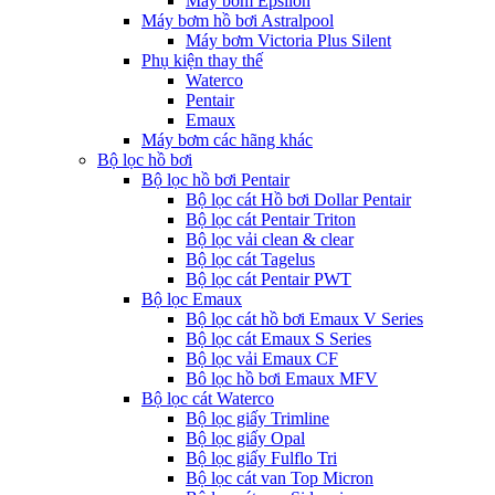
Máy bơm Epsilon
Máy bơm hồ bơi Astralpool
Máy bơm Victoria Plus Silent
Phụ kiện thay thế
Waterco
Pentair
Emaux
Máy bơm các hãng khác
Bộ lọc hồ bơi
Bộ lọc hồ bơi Pentair
Bộ lọc cát Hồ bơi Dollar Pentair
Bộ lọc cát Pentair Triton
Bộ lọc vải clean & clear
Bộ lọc cát Tagelus
Bộ lọc cát Pentair PWT
Bộ lọc Emaux
Bộ lọc cát hồ bơi Emaux V Series
Bộ lọc cát Emaux S Series
Bộ lọc vải Emaux CF
Bô lọc hồ bơi Emaux MFV
Bộ lọc cát Waterco
Bộ lọc giấy Trimline
Bộ lọc giấy Opal
Bộ lọc giấy Fulflo Tri
Bộ lọc cát van Top Micron