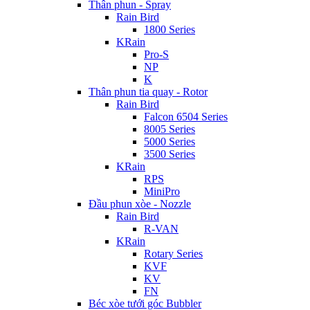
Thân phun - Spray
Rain Bird
1800 Series
KRain
Pro-S
NP
K
Thân phun tia quay - Rotor
Rain Bird
Falcon 6504 Series
8005 Series
5000 Series
3500 Series
KRain
RPS
MiniPro
Đầu phun xòe - Nozzle
Rain Bird
R-VAN
KRain
Rotary Series
KVF
KV
FN
Béc xòe tưới góc Bubbler