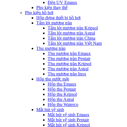
Đèn UV Emaux
Phụ kiện thay thế
Phụ kiện hồ bơi
Hộp đựng thiết bị hồ bơi
Tấm lót mương tràn
Tấm lót mương tràn Kripsol
Tấm lót mương tràn Astral
Tấm lót mương tràn China
Tấm lót mương tràn Việt Nam
Thu mương tràn
Thu mương tràn Emaux
Thu mương tràn Pentair
Thu mương tràn Kripsol
Thu mương tràn Astral
Thu mương tràn Inox
Hôp thu nước mặt
Hộp thu Emaux
Hộp thu Pentair
Hộp thu Kripsol
Hộp thu Astral
Hộp thu Waterco
Mắt hút vệ sinh
Mắt hút vệ sinh Emaux
Mắt hút vệ sinh Pentair
Mắt hút vệ sinh Kripsol