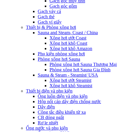
Gạch góc thủy tinh
Gạch góc gốm
Gạch vảy cá
Gạch thẻ
Gạch vỉ giấy
Thiết bị & Phòng xông hơi
Sauna and Steam- Coast / China
Xông hơi ướt Coast
Xông hơi khô Coast
Xông hơi khô Amazon
Phụ kiện phòng xông hơi
Phòng xông hơi Sauna
Phòng xông hơi Sauna Thương Mại
Phòng xông hơi Sauna Gia Đình
Sauna & Steam - Steamist/ USA
Xông hơi ướt Steamist
Xông hơi khô Steamist
Thiết bị điện và phụ kiện
Ống luồn điện và phụ kiện
Hộp nối cáp dây điện chống nước
Dây điện
Công tắc điều khiển từ xa
CB đóng ngắt
Rơ le nhiệt
Ống nước và phụ kiện