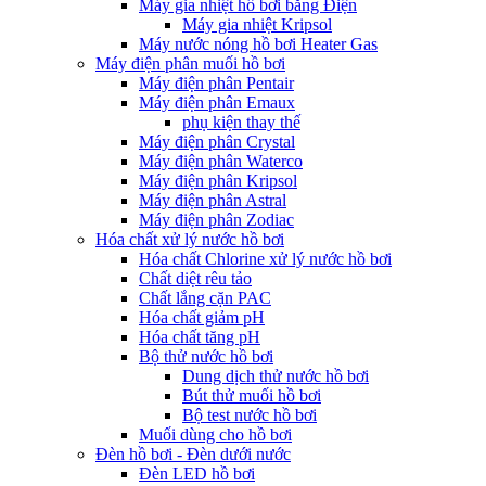
Máy gia nhiệt hồ bơi bằng Điện
Máy gia nhiệt Kripsol
Máy nước nóng hồ bơi Heater Gas
Máy điện phân muối hồ bơi
Máy điện phân Pentair
Máy điện phân Emaux
phụ kiện thay thế
Máy điện phân Crystal
Máy điện phân Waterco
Máy điện phân Kripsol
Máy điện phân Astral
Máy điện phân Zodiac
Hóa chất xử lý nước hồ bơi
Hóa chất Chlorine xử lý nước hồ bơi
Chất diệt rêu tảo
Chất lắng cặn PAC
Hóa chất giảm pH
Hóa chất tăng pH
Bộ thử nước hồ bơi
Dung dịch thử nước hồ bơi
Bút thử muối hồ bơi
Bộ test nước hồ bơi
Muối dùng cho hồ bơi
Đèn hồ bơi - Đèn dưới nước
Đèn LED hồ bơi