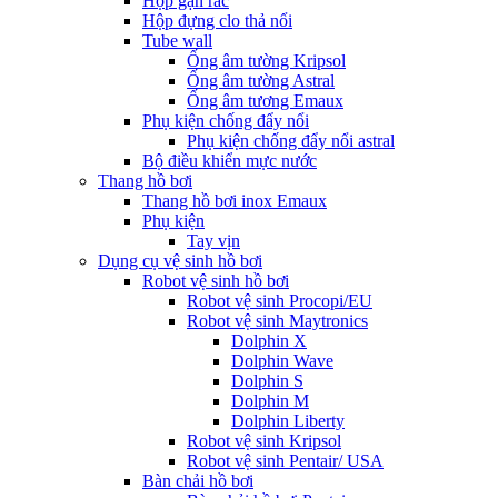
Hộp gạn rác
Hộp đựng clo thả nổi
Tube wall
Ống âm tường Kripsol
Ống âm tường Astral
Ống âm tương Emaux
Phụ kiện chống đẩy nổi
Phụ kiện chống đẩy nổi astral
Bộ điều khiển mực nước
Thang hồ bơi
Thang hồ bơi inox Emaux
Phụ kiện
Tay vịn
Dụng cụ vệ sinh hồ bơi
Robot vệ sinh hồ bơi
Robot vệ sinh Procopi/EU
Robot vệ sinh Maytronics
Dolphin X
Dolphin Wave
Dolphin S
Dolphin M
Dolphin Liberty
Robot vệ sinh Kripsol
Robot vệ sinh Pentair/ USA
Bàn chải hồ bơi