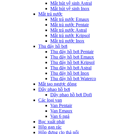
Mắt hút vệ sinh Astral
Mắt hút vệ sinh Inox
Mắt trả nước
Mắt trả nước Emaux
Mắt trả nước Pentair
Mắt trả nước Astral
Mắt trả nước Kripsol
Mắt trả nước Inox
Thu đáy hồ bơi
Thu đáy hồ bơi Pentair
Thu đáy hồ bơi Emaux
Thu đáy hồ bơi Kripsol
Thu đáy hồ bơi Astral
Thu đáy hồ bơi Inox
Thu đáy hồ bơi Waterco
Mắt tạo ngược dòng
Dây phao hồ bơi
Dây phao hồ bơi Dofi
Các loại van
Van Pentair
Van Emaux
Van 6 ngả
Bục xuất phát
Hộp gạn rác
Hộp đựng clo thả nổi