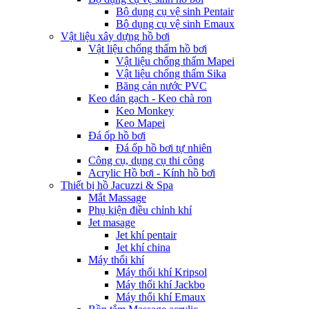
Bộ dụng cụ vệ sinh Pentair
Bộ dụng cụ vệ sinh Emaux
Vật liệu xây dựng hồ bơi
Vật liệu chống thấm hồ bơi
Vật liệu chống thấm Mapei
Vật liệu chống thấm Sika
Băng cản nước PVC
Keo dán gạch - Keo chà ron
Keo Monkey
Keo Mapei
Đá ốp hồ bơi
Đá ốp hồ bơi tự nhiên
Công cụ, dụng cụ thi công
Acrylic Hồ bơi - Kính hồ bơi
Thiết bị hồ Jacuzzi & Spa
Mắt Massage
Phụ kiện điều chỉnh khí
Jet masage
Jet khí pentair
Jet khí china
Máy thổi khí
Máy thổi khí Kripsol
Máy thổi khí Jackbo
Máy thổi khí Emaux