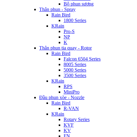
Bộ phun sương
Thân phun - Spray
Rain Bird
1800 Series
KRain
Pro-S
NP
K
Thân phun tia quay - Rotor
Rain Bird
Falcon 6504 Series
8005 Series
5000 Series
3500 Series
KRain
RPS
MiniPro
Đầu phun xòe - Nozzle
Rain Bird
R-VAN
KRain
Rotary Series
KVF
KV
FN