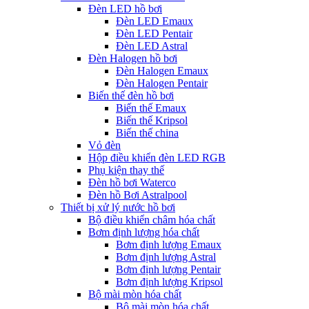
Đèn LED hồ bơi
Đèn LED Emaux
Đèn LED Pentair
Đèn LED Astral
Đèn Halogen hồ bơi
Đèn Halogen Emaux
Đèn Halogen Pentair
Biến thế đèn hồ bơi
Biến thế Emaux
Biến thế Kripsol
Biến thế china
Vỏ đèn
Hộp điều khiển đèn LED RGB
Phụ kiện thay thế
Đèn hồ bơi Waterco
Đèn hồ Bơi Astralpool
Thiết bị xử lý nước hồ bơi
Bộ điều khiển châm hóa chất
Bơm định lượng hóa chất
Bơm định lượng Emaux
Bơm định lượng Astral
Bơm định lượng Pentair
Bơm định lượng Kripsol
Bộ mài mòn hóa chất
Bộ mài mòn hóa chất