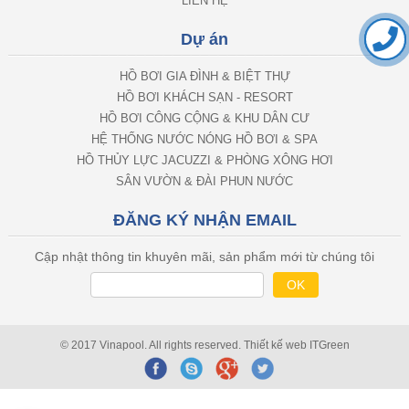
LIÊN HỆ
Dự án
HỒ BƠI GIA ĐÌNH & BIỆT THỰ
HỒ BƠI KHÁCH SẠN - RESORT
HỒ BƠI CÔNG CỘNG & KHU DÂN CƯ
HỆ THỐNG NƯỚC NÓNG HỒ BƠI & SPA
HỒ THỦY LỰC JACUZZI & PHÒNG XÔNG HƠI
SÂN VƯỜN & ĐÀI PHUN NƯỚC
ĐĂNG KÝ NHẬN EMAIL
Cập nhật thông tin khuyên mãi, sản phẩm mới từ chúng tôi
© 2017 Vinapool. All rights reserved.
Thiết kế web
ITGreen