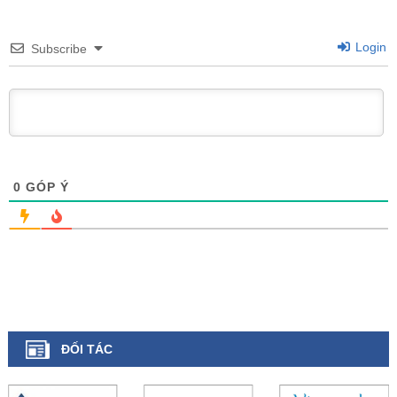
Login
Subscribe
0
GÓP Ý
ĐỐI TÁC