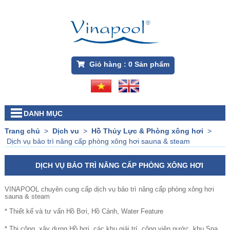
Giỏ hàng :
0
Sản phẩm
DANH MỤC
Trang chủ
>
Dịch vu
>
Hồ Thủy Lực & Phòng xông hơi
>
Dịch vụ bảo trì nâng cấp phòng xông hơi sauna & steam
DỊCH VỤ BẢO TRÌ NÂNG CẤP PHÒNG XÔNG HƠI
SAUNA & STEAM
VINAPOOL chuyên cung cấp dịch vụ bảo trì nâng cấp phòng xông hơi
sauna & steam
* Thiết kế và tư vấn Hồ Bơi, Hồ Cảnh, Water Feature
* Thi công, xây dựng Hồ bơi, các khu giải trí, công viên nước, khu Spa