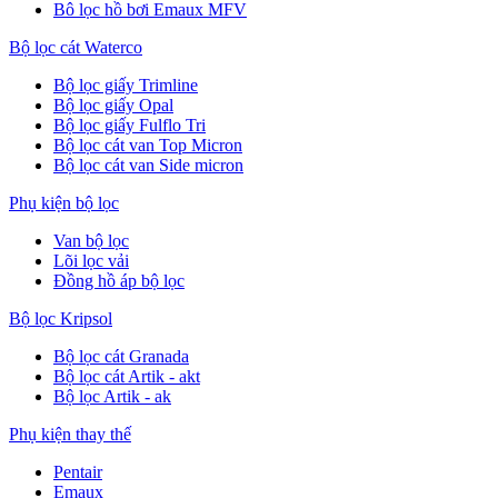
Bô lọc hồ bơi Emaux MFV
Bộ lọc cát Waterco
Bộ lọc giấy Trimline
Bộ lọc giấy Opal
Bộ lọc giấy Fulflo Tri
Bộ lọc cát van Top Micron
Bộ lọc cát van Side micron
Phụ kiện bộ lọc
Van bộ lọc
Lõi lọc vải
Đồng hồ áp bộ lọc
Bộ lọc Kripsol
Bộ lọc cát Granada
Bộ lọc cát Artik - akt
Bộ lọc Artik - ak
Phụ kiện thay thế
Pentair
Emaux