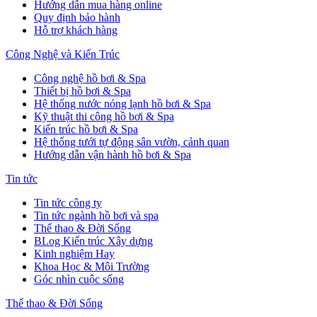
Hướng dẫn mua hàng online
Quy định bảo hành
Hỗ trợ khách hàng
Công Nghệ và Kiến Trúc
Công nghệ hồ bơi & Spa
Thiết bị hồ bơi & Spa
Hệ thống nước nóng lạnh hồ bơi & Spa
Kỹ thuật thi công hồ bơi & Spa
Kiến trúc hồ bơi & Spa
Hệ thống tưới tự động sân vườn, cảnh quan
Hướng dẫn vận hành hồ bơi & Spa
Tin tức
Tin tức công ty
Tin tức ngành hồ bơi và spa
Thể thao & Đời Sống
BLog Kiến trúc Xây dựng
Kinh nghiệm Hay
Khoa Học & Môi Trường
Góc nhìn cuộc sống
Thể thao & Đời Sống