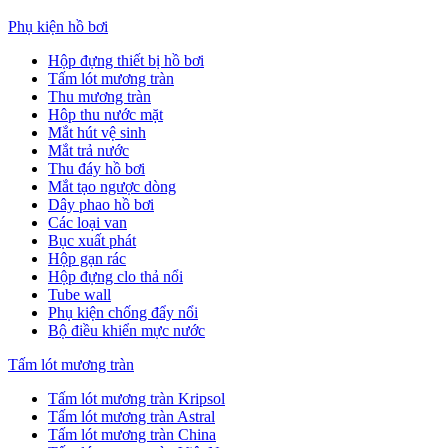
Phụ kiện hồ bơi
Hộp đựng thiết bị hồ bơi
Tấm lót mương tràn
Thu mương tràn
Hôp thu nước mặt
Mắt hút vệ sinh
Mắt trả nước
Thu đáy hồ bơi
Mắt tạo ngược dòng
Dây phao hồ bơi
Các loại van
Bục xuất phát
Hộp gạn rác
Hộp đựng clo thả nổi
Tube wall
Phụ kiện chống đẩy nổi
Bộ điều khiển mực nước
Tấm lót mương tràn
Tấm lót mương tràn Kripsol
Tấm lót mương tràn Astral
Tấm lót mương tràn China