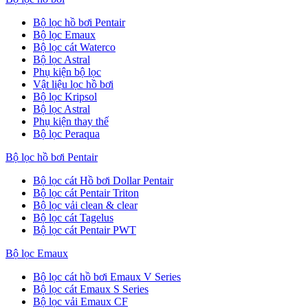
Bộ lọc hồ bơi Pentair
Bộ lọc Emaux
Bộ lọc cát Waterco
Bộ lọc Astral
Phụ kiện bộ lọc
Vật liệu lọc hồ bơi
Bộ lọc Kripsol
Bộ lọc Astral
Phụ kiện thay thế
Bộ lọc Peraqua
Bộ lọc hồ bơi Pentair
Bộ lọc cát Hồ bơi Dollar Pentair
Bộ lọc cát Pentair Triton
Bộ lọc vải clean & clear
Bộ lọc cát Tagelus
Bộ lọc cát Pentair PWT
Bộ lọc Emaux
Bộ lọc cát hồ bơi Emaux V Series
Bộ lọc cát Emaux S Series
Bộ lọc vải Emaux CF