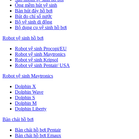
Ống mềm hút vệ sinh
Bàn hút đáy hồ bơi
Bút đo chỉ số nước
Bộ vệ sinh di động
Bộ dụng cụ vệ sinh hồ bơi
Robot vệ sinh hồ bơi
Robot vệ sinh Procopi/EU
Robot vệ sinh Maytronics
Robot vệ sinh Kripsol
Robot vệ sinh Pentair/ USA
Robot vệ sinh Maytronics
Dolphin X
Dolphin Wave
Dolphin S
Dolphin M
Dolphin Liberty
Bàn chải hồ bơi
Bàn chải hồ bơi Pentair
Bàn chải hồ bơi Emaux