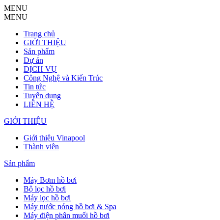
MENU
MENU
Trang chủ
GIỚI THIỆU
Sản phẩm
Dự án
DỊCH VỤ
Công Nghệ và Kiến Trúc
Tin tức
Tuyển dụng
LIÊN HỆ
GIỚI THIỆU
Giới thiệu Vinapool
Thành viên
Sản phẩm
Máy Bơm hồ bơi
Bộ lọc hồ bơi
Máy lọc hồ bơi
Máy nước nóng hồ bơi & Spa
Máy điện phân muối hồ bơi