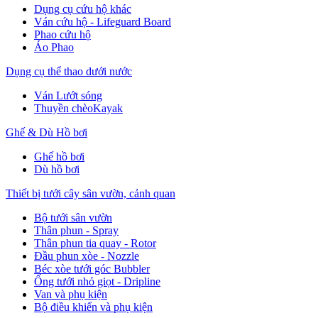
Dụng cụ cứu hộ khác
Ván cứu hộ - Lifeguard Board
Phao cứu hộ
Áo Phao
Dụng cụ thể thao dưới nước
Ván Lướt sóng
Thuyền chèoKayak
Ghế & Dù Hồ bơi
Ghế hồ bơi
Dù hồ bơi
Thiết bị tưới cây sân vườn, cảnh quan
Bộ tưới sân vườn
Thân phun - Spray
Thân phun tia quay - Rotor
Đầu phun xòe - Nozzle
Béc xòe tưới góc Bubbler
Ống tưới nhỏ giọt - Dripline
Van và phụ kiện
Bộ điều khiển và phụ kiện