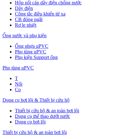
Hộp nối cáp dây điện chống nước
Dây điện
Công tắc điều khiển từ xa
CB đóng ngắt
Rơ le nhiệt
Ống nước và phụ kiện
Ống nhựa uPVC
Phụ tùng uPVC
Phụ kiện Support ống
Phụ tùng uPVC
T
Nối
Co
Dụng cụ bơi lội & Thiết bị cứu hộ
Thiết bị cứu hộ & an toàn bơi lội
Dụng cụ thể thao dưới nước
Dụng cụ bơi lội
Thiết bị cứu hộ & an toàn bơi lội