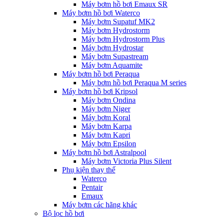
Máy bơm hồ bơi Emaux SR
Máy bơm hồ bơi Waterco
Máy bơm Supatuf MK2
Máy bơm Hydrostorm
Máy bơm Hydrostorm Plus
Máy bơm Hydrostar
Máy bơm Supastream
Máy bơm Aquamite
Máy bơm hồ bơi Peraqua
Máy bơm hồ bơi Peraqua M series
Máy bơm hồ bơi Kripsol
Máy bơm Ondina
Máy bơm Niger
Máy bơm Koral
Máy bơm Karpa
Máy bơm Kapri
Máy bơm Epsilon
Máy bơm hồ bơi Astralpool
Máy bơm Victoria Plus Silent
Phụ kiện thay thế
Waterco
Pentair
Emaux
Máy bơm các hãng khác
Bộ lọc hồ bơi