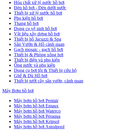
Hóa chất xử lý nước hồ bơi
Đèn hồ bơi - Đèn dưới nước
Thiết bị xử lý nước hồ bơi
Phụ kiện hồ bơi
Thang hồ bơi
Dụng cụ vệ sinh hồ bơi
Vật liệu xây dựng hồ bơi
Thiết bị hồ Jacuzzi & Spa
Sân Vườn & Hồ cảnh quan
Gạch mosaic - gạch hồ bơi
Thiết bị & Phòng xông hơi
Thiết bị điện và phụ kiện
Ống nước và phụ kiện
Dụng cụ bơi lội & Thiết bị cứu hộ
Ghế & Dù Hồ bơi
Thiết bị tưới cây sân vườn, cảnh quan
Máy Bơm hồ bơi
Máy bơm hồ bơi Pentair
Máy bơm hồ bơi Emaux
Máy bơm hồ bơi Waterco
Máy bơm hồ bơi Peraqua
Máy bơm hồ bơi Kripsol
Máy bơm hồ bơi Astralpool