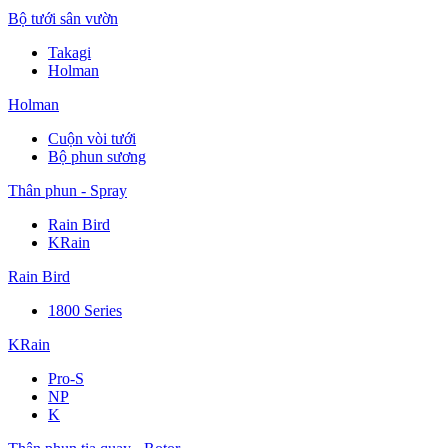
Bộ tưới sân vườn
Takagi
Holman
Holman
Cuộn vòi tưới
Bộ phun sương
Thân phun - Spray
Rain Bird
KRain
Rain Bird
1800 Series
KRain
Pro-S
NP
K