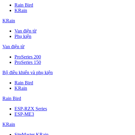
Rain Bird
KRain
KRain
Van điện từ
Phụ kiện
Van điện từ
ProSeries 200
ProSeries 150
Bộ điều khiển và phụ kiện
Rain Bird
KRain
Rain Bird
ESP-RZX Series
ESP-ME3
KRain
SiteMaster KRain