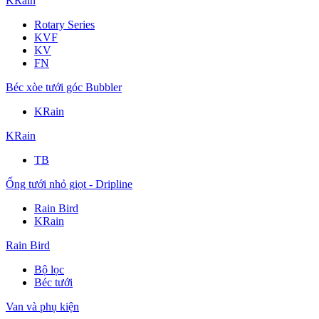
KRain
Rotary Series
KVF
KV
FN
Béc xòe tưới góc Bubbler
KRain
KRain
TB
Ống tưới nhỏ giọt - Dripline
Rain Bird
KRain
Rain Bird
Bộ lọc
Béc tưới
Van và phụ kiện