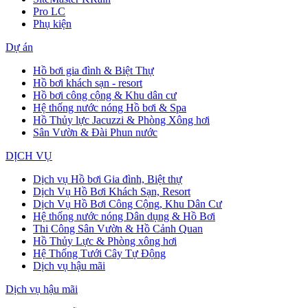
Pro LC
Phụ kiện
Dự án
Hồ bơi gia đình & Biệt Thự
Hồ bơi khách sạn - resort
Hồ bơi công cộng & Khu dân cư
Hệ thống nước nóng Hồ bơi & Spa
Hồ Thủy lực Jacuzzi & Phòng Xông hơi
Sân Vườn & Đài Phun nước
DỊCH VỤ
Dịch vụ Hồ bơi Gia đình, Biệt thự
Dịch Vụ Hồ Bơi Khách Sạn, Resort
Dịch Vụ Hồ Bơi Công Cộng, Khu Dân Cư
Hệ thống nước nóng Dân dụng & Hồ Bơi
Thi Công Sân Vườn & Hồ Cảnh Quan
Hồ Thủy Lực & Phòng xông hơi
Hệ Thống Tưới Cây Tự Động
Dịch vụ hậu mãi
Dịch vụ hậu mãi