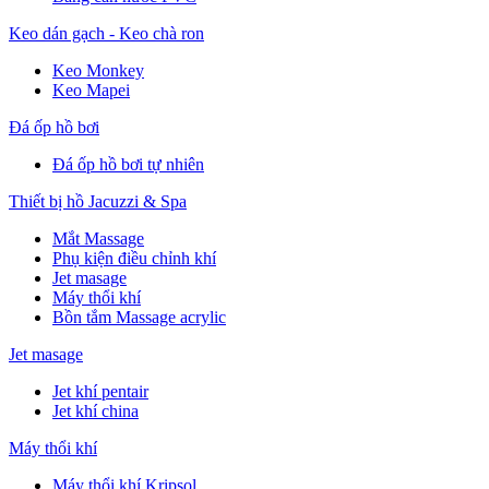
Keo dán gạch - Keo chà ron
Keo Monkey
Keo Mapei
Đá ốp hồ bơi
Đá ốp hồ bơi tự nhiên
Thiết bị hồ Jacuzzi & Spa
Mắt Massage
Phụ kiện điều chỉnh khí
Jet masage
Máy thổi khí
Bồn tắm Massage acrylic
Jet masage
Jet khí pentair
Jet khí china
Máy thổi khí
Máy thổi khí Kripsol