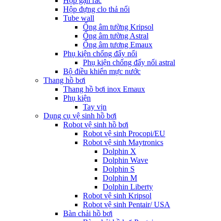
Hộp gạn rác
Hộp đựng clo thả nổi
Tube wall
Ống âm tường Kripsol
Ống âm tường Astral
Ống âm tương Emaux
Phụ kiện chống đẩy nổi
Phụ kiện chống đẩy nổi astral
Bộ điều khiển mực nước
Thang hồ bơi
Thang hồ bơi inox Emaux
Phụ kiện
Tay vịn
Dụng cụ vệ sinh hồ bơi
Robot vệ sinh hồ bơi
Robot vệ sinh Procopi/EU
Robot vệ sinh Maytronics
Dolphin X
Dolphin Wave
Dolphin S
Dolphin M
Dolphin Liberty
Robot vệ sinh Kripsol
Robot vệ sinh Pentair/ USA
Bàn chải hồ bơi