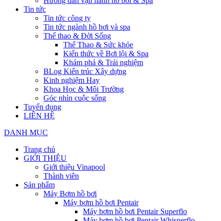
Hướng dẫn vận hành hồ bơi & Spa
Tin tức
Tin tức công ty
Tin tức ngành hồ bơi và spa
Thể thao & Đời Sống
Thể Thao & Sức khỏe
Kiến thức về Bơi lội & Spa
Khám phá & Trải nghiệm
BLog Kiến trúc Xây dựng
Kinh nghiệm Hay
Khoa Học & Môi Trường
Góc nhìn cuộc sống
Tuyển dụng
LIÊN HỆ
DANH MỤC
Trang chủ
GIỚI THIỆU
Giới thiệu Vinapool
Thành viên
Sản phẩm
Máy Bơm hồ bơi
Máy bơm hồ bơi Pentair
Máy bơm hồ bơi Pentair Superflo
Máy bơm hồ bơi Pentair Whisperflo