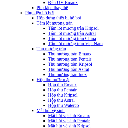
Đèn UV Emaux
Phụ kiện thay thế
Phụ kiện hồ bơi
Hộp đựng thiết bị hồ bơi
Tấm lót mương tràn
Tấm lót mương tràn Kripsol
Tấm lót mương tràn Astral
Tấm lót mương tràn China
Tấm lót mương tràn Việt Nam
Thu mương tràn
Thu mương tràn Emaux
Thu mương tràn Pentair
Thu mương tràn Kripsol
Thu mương tràn Astral
Thu mương tràn Inox
Hôp thu nước mặt
Hộp thu Emaux
Hộp thu Pentair
Hộp thu Kripsol
Hộp thu Astral
Hộp thu Waterco
Mắt hút vệ sinh
Mắt hút vệ sinh Emaux
Mắt hút vệ sinh Pentair
Mắt hút vệ sinh Kripsol