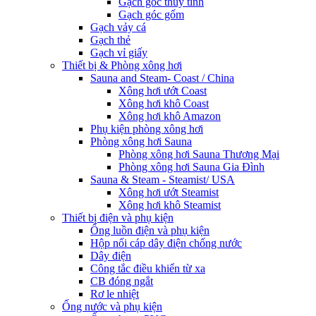
Gạch góc thủy tinh
Gạch góc gốm
Gạch vảy cá
Gạch thẻ
Gạch vỉ giấy
Thiết bị & Phòng xông hơi
Sauna and Steam- Coast / China
Xông hơi ướt Coast
Xông hơi khô Coast
Xông hơi khô Amazon
Phụ kiện phòng xông hơi
Phòng xông hơi Sauna
Phòng xông hơi Sauna Thương Mại
Phòng xông hơi Sauna Gia Đình
Sauna & Steam - Steamist/ USA
Xông hơi ướt Steamist
Xông hơi khô Steamist
Thiết bị điện và phụ kiện
Ống luồn điện và phụ kiện
Hộp nối cáp dây điện chống nước
Dây điện
Công tắc điều khiển từ xa
CB đóng ngắt
Rơ le nhiệt
Ống nước và phụ kiện