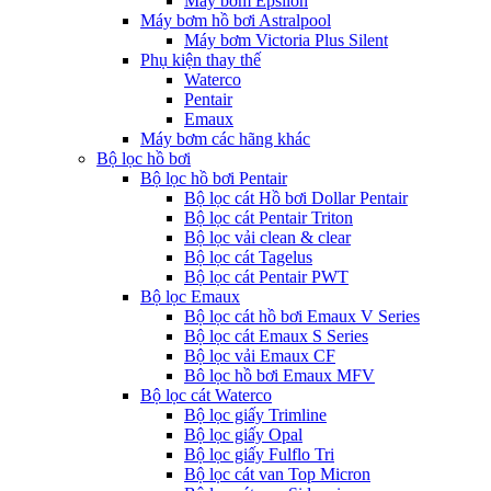
Máy bơm Epsilon
Máy bơm hồ bơi Astralpool
Máy bơm Victoria Plus Silent
Phụ kiện thay thế
Waterco
Pentair
Emaux
Máy bơm các hãng khác
Bộ lọc hồ bơi
Bộ lọc hồ bơi Pentair
Bộ lọc cát Hồ bơi Dollar Pentair
Bộ lọc cát Pentair Triton
Bộ lọc vải clean & clear
Bộ lọc cát Tagelus
Bộ lọc cát Pentair PWT
Bộ lọc Emaux
Bộ lọc cát hồ bơi Emaux V Series
Bộ lọc cát Emaux S Series
Bộ lọc vải Emaux CF
Bô lọc hồ bơi Emaux MFV
Bộ lọc cát Waterco
Bộ lọc giấy Trimline
Bộ lọc giấy Opal
Bộ lọc giấy Fulflo Tri
Bộ lọc cát van Top Micron