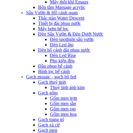
Máy thổi khí Emaux
Bồn tắm Massage acrylic
Sân Vườn & Hồ cảnh quan
Thác tràn Water Descent
Thiết bị đài phun nước
Máy bơm bể lọc
Đèn Sân Vườn & Đèn Dưới Nước
Đèn spotlight sân vườn
Đèn Led âm
Đèn hồ cảnh đài phun nước
Đèn Led Rise
Phụ kiện đèn
Đầu phun bể cảnh
Bình lọc bể cảnh
Gạch mosaic - gạch hồ bơi
Gạch thuỷ tinh
Thuỷ tinh ánh kim
Gạch gốm
Gốm men trơn
Gốm men sần
Gốm men rạn
Gốm men hoa
Gạch trang trí
Gạch xà cừ
Gạch men