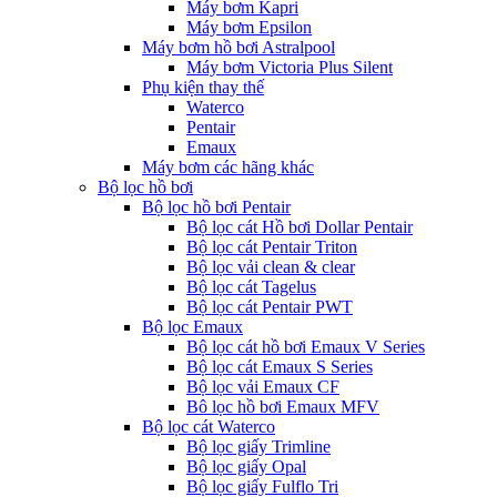
Máy bơm Kapri
Máy bơm Epsilon
Máy bơm hồ bơi Astralpool
Máy bơm Victoria Plus Silent
Phụ kiện thay thế
Waterco
Pentair
Emaux
Máy bơm các hãng khác
Bộ lọc hồ bơi
Bộ lọc hồ bơi Pentair
Bộ lọc cát Hồ bơi Dollar Pentair
Bộ lọc cát Pentair Triton
Bộ lọc vải clean & clear
Bộ lọc cát Tagelus
Bộ lọc cát Pentair PWT
Bộ lọc Emaux
Bộ lọc cát hồ bơi Emaux V Series
Bộ lọc cát Emaux S Series
Bộ lọc vải Emaux CF
Bô lọc hồ bơi Emaux MFV
Bộ lọc cát Waterco
Bộ lọc giấy Trimline
Bộ lọc giấy Opal
Bộ lọc giấy Fulflo Tri