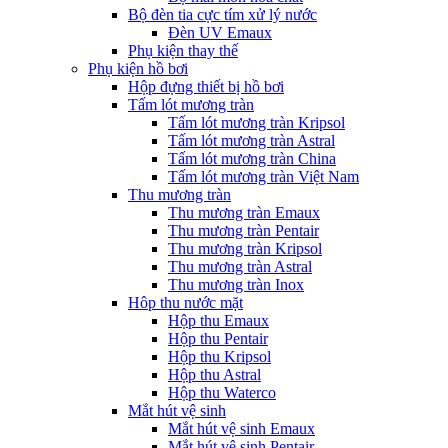
Bộ đèn tia cực tím xử lý nước
Đèn UV Emaux
Phụ kiện thay thế
Phụ kiện hồ bơi
Hộp đựng thiết bị hồ bơi
Tấm lót mương tràn
Tấm lót mương tràn Kripsol
Tấm lót mương tràn Astral
Tấm lót mương tràn China
Tấm lót mương tràn Việt Nam
Thu mương tràn
Thu mương tràn Emaux
Thu mương tràn Pentair
Thu mương tràn Kripsol
Thu mương tràn Astral
Thu mương tràn Inox
Hôp thu nước mặt
Hộp thu Emaux
Hộp thu Pentair
Hộp thu Kripsol
Hộp thu Astral
Hộp thu Waterco
Mắt hút vệ sinh
Mắt hút vệ sinh Emaux
Mắt hút vệ sinh Pentair