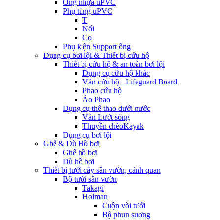
Ống nhựa uPVC
Phụ tùng uPVC
T
Nối
Co
Phụ kiện Support ống
Dụng cụ bơi lội & Thiết bị cứu hộ
Thiết bị cứu hộ & an toàn bơi lội
Dụng cụ cứu hộ khác
Ván cứu hộ - Lifeguard Board
Phao cứu hộ
Áo Phao
Dụng cụ thể thao dưới nước
Ván Lướt sóng
Thuyền chèoKayak
Dụng cụ bơi lội
Ghế & Dù Hồ bơi
Ghế hồ bơi
Dù hồ bơi
Thiết bị tưới cây sân vườn, cảnh quan
Bộ tưới sân vườn
Takagi
Holman
Cuộn vòi tưới
Bộ phun sương