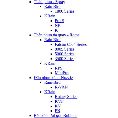
Thân phun - Spray
Rain Bird
1800 Series
KRain
Pro-S
NP
K
Thân phun tia quay - Rotor
Rain Bird
Falcon 6504 Series
8005 Series
5000 Series
3500 Series
KRain
RPS
MiniPro
Đầu phun xòe - Nozzle
Rain Bird
R-VAN
KRain
Rotary Series
KVF
KV
FN
Béc xòe tưới góc Bubbler