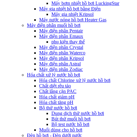
Máy bơm nhiệt hồ bơi LuckingStar
Máy gia nhiệt hồ bơi bằng Điện
Máy gia nhiệt Kripsol
Máy nước nóng hồ bơi Heater Gas
Máy điện phân muối hồ bơi
Máy điện phân Pentair
Máy điện phân Emaux
phụ kiện thay thế
Máy điện phân Crystal
Máy điện phân Waterco
Máy điện phân Kripsol
Máy điện phân Astral
Máy điện phân Zodiac
Hóa chất xử lý nước hồ bơi
Hóa chất Chlorine xử lý nước hồ bơi
Chất diệt rêu tảo
Chất lắng cặn PAC
Hóa chất giảm pH
Hóa chất tăng pH
Bộ thử nước hồ bơi
Dung dịch thử nước hồ bơi
Bút thử muối hồ bơi
Bộ test nước hồ bơi
Muối dùng cho hồ bơi
Đèn hồ bơi - Đèn dưới nước