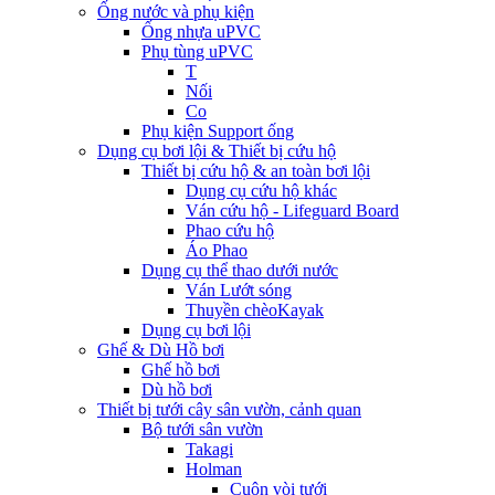
Ống nước và phụ kiện
Ống nhựa uPVC
Phụ tùng uPVC
T
Nối
Co
Phụ kiện Support ống
Dụng cụ bơi lội & Thiết bị cứu hộ
Thiết bị cứu hộ & an toàn bơi lội
Dụng cụ cứu hộ khác
Ván cứu hộ - Lifeguard Board
Phao cứu hộ
Áo Phao
Dụng cụ thể thao dưới nước
Ván Lướt sóng
Thuyền chèoKayak
Dụng cụ bơi lội
Ghế & Dù Hồ bơi
Ghế hồ bơi
Dù hồ bơi
Thiết bị tưới cây sân vườn, cảnh quan
Bộ tưới sân vườn
Takagi
Holman
Cuộn vòi tưới