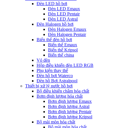
Đèn LED hồ bơi
Đèn LED Emaux
Đèn LED Pentair
Đèn LED Astral
Đèn Halogen hồ bơi
Đèn Halogen Emaux
Đèn Halogen Pentair
Biến thế đèn hồ bơi
Biến thế Emaux
Biến thế Kripsol
Biến thế china
Vỏ đèn
Hộp điều khiển đèn LED RGB
Phụ kiện thay thế
Đèn hồ bơi Waterco
Đèn hồ Bơi Astralpool
Thiết bị xử lý nước hồ bơi
Bộ điều khiển châm hóa chất
Bơm định lượng hóa chất
Bơm định lượng Emaux
Bơm định lượng Astral
Bơm định lượng Pentair
Bơm định lượng Kripsol
Bộ mài mòn hóa chất
Bộ mài mòn hóa chất