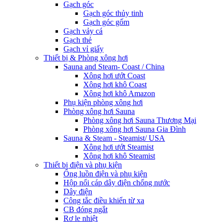
Gạch góc
Gạch góc thủy tinh
Gạch góc gốm
Gạch vảy cá
Gạch thẻ
Gạch vỉ giấy
Thiết bị & Phòng xông hơi
Sauna and Steam- Coast / China
Xông hơi ướt Coast
Xông hơi khô Coast
Xông hơi khô Amazon
Phụ kiện phòng xông hơi
Phòng xông hơi Sauna
Phòng xông hơi Sauna Thương Mại
Phòng xông hơi Sauna Gia Đình
Sauna & Steam - Steamist/ USA
Xông hơi ướt Steamist
Xông hơi khô Steamist
Thiết bị điện và phụ kiện
Ống luồn điện và phụ kiện
Hộp nối cáp dây điện chống nước
Dây điện
Công tắc điều khiển từ xa
CB đóng ngắt
Rơ le nhiệt