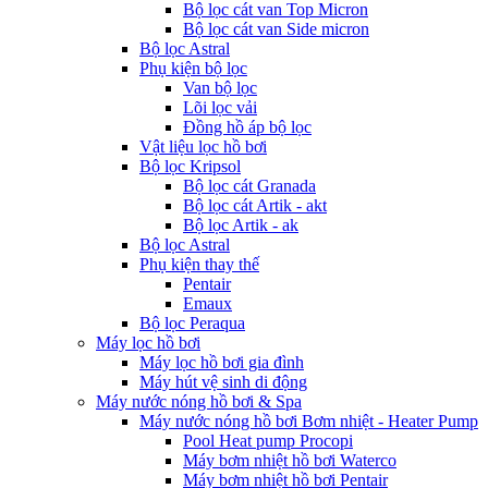
Bộ lọc cát van Top Micron
Bộ lọc cát van Side micron
Bộ lọc Astral
Phụ kiện bộ lọc
Van bộ lọc
Lõi lọc vải
Đồng hồ áp bộ lọc
Vật liệu lọc hồ bơi
Bộ lọc Kripsol
Bộ lọc cát Granada
Bộ lọc cát Artik - akt
Bộ lọc Artik - ak
Bộ lọc Astral
Phụ kiện thay thế
Pentair
Emaux
Bộ lọc Peraqua
Máy lọc hồ bơi
Máy lọc hồ bơi gia đình
Máy hút vệ sinh di động
Máy nước nóng hồ bơi & Spa
Máy nước nóng hồ bơi Bơm nhiệt - Heater Pump
Pool Heat pump Procopi
Máy bơm nhiệt hồ bơi Waterco
Máy bơm nhiệt hồ bơi Pentair