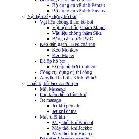
Bộ dụng cụ vệ sinh Pentair
Bộ dụng cụ vệ sinh Emaux
Vật liệu xây dựng hồ bơi
Vật liệu chống thấm hồ bơi
Vật liệu chống thấm Mapei
Vật liệu chống thấm Sika
Băng cản nước PVC
Keo dán gạch - Keo chà ron
Keo Monkey
Keo Mapei
Đá ốp hồ bơi
Đá ốp hồ bơi tự nhiên
Công cụ, dụng cụ thi công
Acrylic Hồ bơi - Kính hồ bơi
Thiết bị hồ Jacuzzi & Spa
Mắt Massage
Phụ kiện điều chỉnh khí
Jet masage
Jet khí pentair
Jet khí china
Máy thổi khí
Máy thổi khí Kripsol
Máy thổi khí Jackbo
Máy thổi khí Emaux