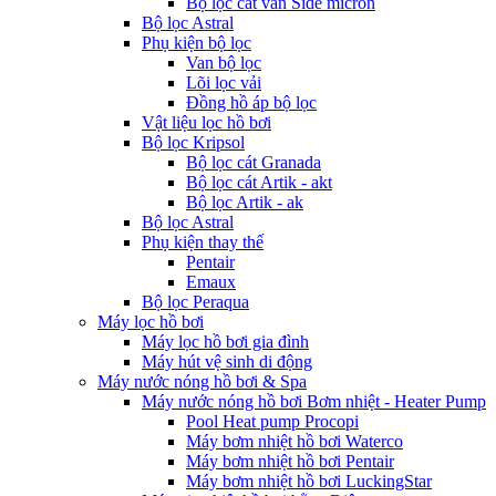
Bộ lọc cát van Side micron
Bộ lọc Astral
Phụ kiện bộ lọc
Van bộ lọc
Lõi lọc vải
Đồng hồ áp bộ lọc
Vật liệu lọc hồ bơi
Bộ lọc Kripsol
Bộ lọc cát Granada
Bộ lọc cát Artik - akt
Bộ lọc Artik - ak
Bộ lọc Astral
Phụ kiện thay thế
Pentair
Emaux
Bộ lọc Peraqua
Máy lọc hồ bơi
Máy lọc hồ bơi gia đình
Máy hút vệ sinh di động
Máy nước nóng hồ bơi & Spa
Máy nước nóng hồ bơi Bơm nhiệt - Heater Pump
Pool Heat pump Procopi
Máy bơm nhiệt hồ bơi Waterco
Máy bơm nhiệt hồ bơi Pentair
Máy bơm nhiệt hồ bơi LuckingStar