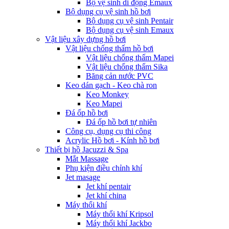
Bộ vệ sinh di động Emaux
Bộ dụng cụ vệ sinh hồ bơi
Bộ dụng cụ vệ sinh Pentair
Bộ dụng cụ vệ sinh Emaux
Vật liệu xây dựng hồ bơi
Vật liệu chống thấm hồ bơi
Vật liệu chống thấm Mapei
Vật liệu chống thấm Sika
Băng cản nước PVC
Keo dán gạch - Keo chà ron
Keo Monkey
Keo Mapei
Đá ốp hồ bơi
Đá ốp hồ bơi tự nhiên
Công cụ, dụng cụ thi công
Acrylic Hồ bơi - Kính hồ bơi
Thiết bị hồ Jacuzzi & Spa
Mắt Massage
Phụ kiện điều chỉnh khí
Jet masage
Jet khí pentair
Jet khí china
Máy thổi khí
Máy thổi khí Kripsol
Máy thổi khí Jackbo