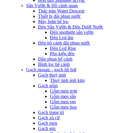
Bồn tắm Massage acrylic
Sân Vườn & Hồ cảnh quan
Thác tràn Water Descent
Thiết bị đài phun nước
Máy bơm bể lọc
Đèn Sân Vườn & Đèn Dưới Nước
Đèn spotlight sân vườn
Đèn Led âm
Đèn hồ cảnh đài phun nước
Đèn Led Rise
Phụ kiện đèn
Đầu phun bể cảnh
Bình lọc bể cảnh
Gạch mosaic - gạch hồ bơi
Gạch thuỷ tinh
Thuỷ tinh ánh kim
Gạch gốm
Gốm men trơn
Gốm men sần
Gốm men rạn
Gốm men hoa
Gạch trang trí
Gạch xà cừ
Gạch men
Gạch góc