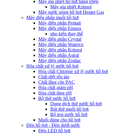
Máy gia nhiệt hồ bơi bằng Điện
Máy gia nhiệt Kripsol
Máy nước nóng hồ bơi Heater Gas
Máy điện phân muối hồ bơi
Máy điện phân Pentair
Máy điện phân Emaux
phụ kiện thay thế
Máy điện phân Crystal
Máy điện phân Waterco
Máy điện phân Kripsol
Máy điện phân Astral
Máy điện phân Zodiac
Hóa chất xử lý nước hồ bơi
Hóa chất Chlorine xử lý nước hồ bơi
Chất diệt rêu tảo
Chất lắng cặn PAC
Hóa chất giảm pH
Hóa chất tăng pH
Bộ thử nước hồ bơi
Dung dịch thử nước hồ bơi
Bút thử muối hồ bơi
Bộ test nước hồ bơi
Muối dùng cho hồ bơi
Đèn hồ bơi - Đèn dưới nước
Đèn LED hồ bơi