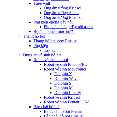
Tube wall
Ống âm tường Kripsol
Ống âm tường Astral
Ống âm tương Emaux
Phụ kiện chống đẩy nổi
Phụ kiện chống đẩy nổi astral
Bộ điều khiển mực nước
Thang hồ bơi
Thang hồ bơi inox Emaux
Phụ kiện
Tay vịn
Dụng cụ vệ sinh hồ bơi
Robot vệ sinh hồ bơi
Robot vệ sinh Procopi/EU
Robot vệ sinh Maytronics
Dolphin X
Dolphin Wave
Dolphin S
Dolphin M
Dolphin Liberty
Robot vệ sinh Kripsol
Robot vệ sinh Pentair/ USA
Bàn chải hồ bơi
Bàn chải hồ bơi Pentair
Bàn chải hồ bơi Emaux