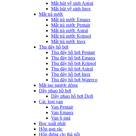
Mắt hút vệ sinh Astral
Mắt hút vệ sinh Inox
Mắt trả nước
Mắt trả nước Emaux
Mắt trả nước Pentair
Mắt trả nước Astral
Mắt trả nước Kripsol
Mắt trả nước Inox
Thu đáy hồ bơi
Thu đáy hồ bơi Pentair
Thu đáy hồ bơi Emaux
Thu đáy hồ bơi Kripsol
Thu đáy hồ bơi Astral
Thu đáy hồ bơi Inox
Thu đáy hồ bơi Waterco
Mắt tạo ngược dòng
Dây phao hồ bơi
Dây phao hồ bơi Dofi
Các loại van
Van Pentair
Van Emaux
Van 6 ngả
Bục xuất phát
Hộp gạn rác
Hộp đựng clo thả nổi