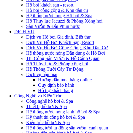
Hồ bơi khách sạn - resort
Hồ bơi công cộng & Khu dân cư
Hệ thống nước nóng Hồ bơi & Spa
Hồ Thủy lực Jacuzzi & Phòng Xông hơi
Sân Vườn & Đài Phun nước
DỊCH VỤ
Dịch vụ Hồ bơi Gia đình, Biệt thự
Dịch Vụ Hồ Bơi Khách Sạn, Resort
Dịch Vụ Hồ Bơi Công Cộng, Khu Dân Cư
Hệ thống nước nóng Dân dụng & Hồ Bơi
Thi Công Sân Vườn & Hồ Cảnh Quan
Hồ Thủy Lực & Phòng xông hơi
Hệ Thống Tưới Cây Tự Động
Dịch vụ hậu mãi
Hướng dẫn mua hàng online
Quy định bảo hành
Hỗ trợ khách hàng
Công Nghệ và Kiến Trúc
Công nghệ hồ bơi & Spa
Thiết bị hồ bơi & Spa
Hệ thống nước nóng lạnh hồ bơi & Spa
Kỹ thuật thi công hồ bơi & Spa
Kiến trúc hồ bơi & Spa
Hệ thống tưới tự động sân vườn, cảnh quan