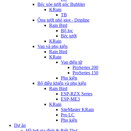
Béc xòe tưới góc Bubbler
KRain
TB
Ống tưới nhỏ giọt - Dripline
Rain Bird
Bộ lọc
Béc tưới
KRain
Van và phụ kiện
Rain Bird
KRain
Van điện từ
ProSeries 200
ProSeries 150
Phụ kiện
Bộ điều khiển và phụ kiện
Rain Bird
ESP-RZX Series
ESP-ME3
KRain
SiteMaster KRain
Pro LC
Phụ kiện
Dự án
Hồ bơi gia đình & Biệt Thự