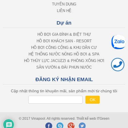
TUYỂN DỤNG
LIÊN HỆ
Dự án
HỒ BƠI GIA ĐÌNH & BIỆT THỰ
HỒ BƠI KHÁCH SẠN - RESORT
HỒ BƠI CÔNG CỘNG & KHU DÂN CƯ
HỆ THỐNG NƯỚC NÓNG HỒ BƠI & SPA
HỒ THỦY LỰC JACUZZI & PHÒNG XÔNG HƠI
SÂN VƯỜN & ĐÀI PHUN NƯỚC
ĐĂNG KÝ NHẬN EMAIL
Cập nhật thông tin khuyên mãi, sản phẩm mới từ chúng tôi
© 2017 Vinapool. All rights reserved.
Thiết kế web
ITGreen