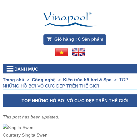
Giỏ hàng :
0
Sản phẩm
DANH MỤC
Trang chủ
>
Công nghệ
>
Kiến trúc hồ bơi & Spa
>
TOP
NHỮNG HỒ BƠI VÔ CỰC ĐẸP TRÊN THẾ GIỚI
TOP NHỮNG HỒ BƠI VÔ CỰC ĐẸP TRÊN THẾ GIỚI
This post has been updated.
Courtesy Singita Sweni