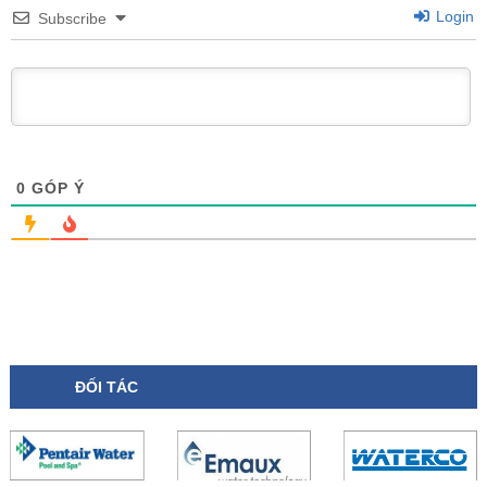
Login
Subscribe
0
GÓP Ý
ĐỐI TÁC