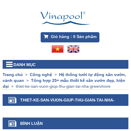
Giỏ hàng :
0
Sản phẩm
DANH MỤC
Trang chủ
>
Công nghệ
>
Hệ thống tưới tự động sân vườn,
cảnh quan
>
Tổng hợp 25+ mẫu thiết kế sân vườn đẹp, hiện
đại
>
thiet-ke-san-vuon-giup-thu-gian-tai-nha-greenmore
THIET-KE-SAN-VUON-GIUP-THU-GIAN-TAI-NHA-
GREENMORE
BÌNH LUẬN