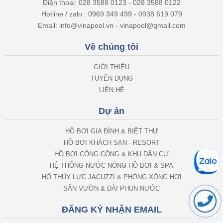
Điện thoại: 028 3588 0123 - 028 3588 0122
Hotline / zalo : 0969 349 499 - 0938 619 079
Email: info@vinapool.vn - vinapool@gmail.com
Về chúng tôi
GIỚI THIỆU
TUYỂN DỤNG
LIÊN HỆ
Dự án
HỒ BƠI GIA ĐÌNH & BIỆT THỰ
HỒ BƠI KHÁCH SẠN - RESORT
HỒ BƠI CÔNG CỘNG & KHU DÂN CƯ
HỆ THỐNG NƯỚC NÓNG HỒ BƠI & SPA
HỒ THỦY LỰC JACUZZI & PHÒNG XÔNG HƠI
SÂN VƯỜN & ĐÀI PHUN NƯỚC
ĐĂNG KÝ NHẬN EMAIL