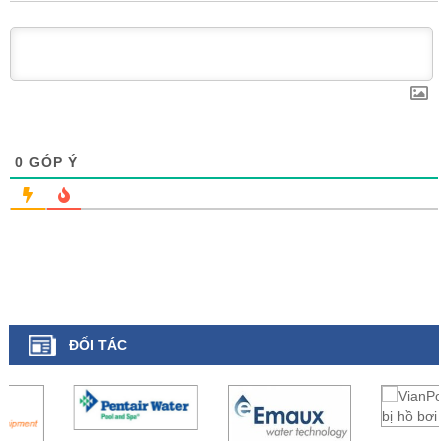
0
GÓP Ý
ĐỐI TÁC