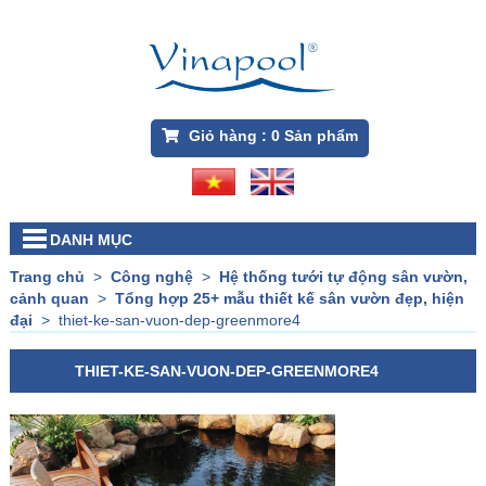
Giỏ hàng :
0
Sản phẩm
DANH MỤC
Trang chủ
>
Công nghệ
>
Hệ thống tưới tự động sân vườn,
cảnh quan
>
Tổng hợp 25+ mẫu thiết kế sân vườn đẹp, hiện
đại
>
thiet-ke-san-vuon-dep-greenmore4
THIET-KE-SAN-VUON-DEP-GREENMORE4