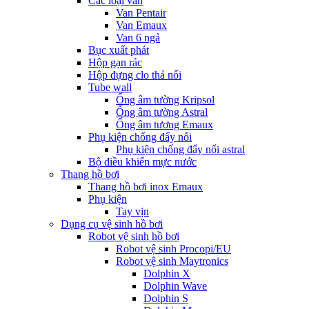
Các loại van
Van Pentair
Van Emaux
Van 6 ngả
Bục xuất phát
Hộp gạn rác
Hộp đựng clo thả nổi
Tube wall
Ống âm tường Kripsol
Ống âm tường Astral
Ống âm tương Emaux
Phụ kiện chống đẩy nổi
Phụ kiện chống đẩy nổi astral
Bộ điều khiển mực nước
Thang hồ bơi
Thang hồ bơi inox Emaux
Phụ kiện
Tay vịn
Dụng cụ vệ sinh hồ bơi
Robot vệ sinh hồ bơi
Robot vệ sinh Procopi/EU
Robot vệ sinh Maytronics
Dolphin X
Dolphin Wave
Dolphin S