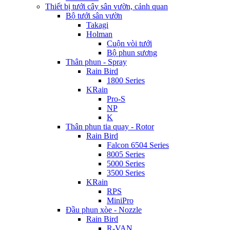
Thiết bị tưới cây sân vườn, cảnh quan
Bộ tưới sân vườn
Takagi
Holman
Cuộn vòi tưới
Bộ phun sương
Thân phun - Spray
Rain Bird
1800 Series
KRain
Pro-S
NP
K
Thân phun tia quay - Rotor
Rain Bird
Falcon 6504 Series
8005 Series
5000 Series
3500 Series
KRain
RPS
MiniPro
Đầu phun xòe - Nozzle
Rain Bird
R-VAN