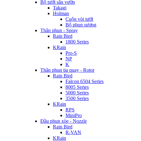
Bộ tưới sân vườn
Takagi
Holman
Cuộn vòi tưới
Bộ phun sương
Thân phun - Spray
Rain Bird
1800 Series
KRain
Pro-S
NP
K
Thân phun tia quay - Rotor
Rain Bird
Falcon 6504 Series
8005 Series
5000 Series
3500 Series
KRain
RPS
MiniPro
Đầu phun xòe - Nozzle
Rain Bird
R-VAN
KRain