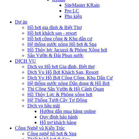
SiteMaster KRain
Pro LC
Phụ kiện
Dự án
Hồ bơi gia đình & Biệt Thự
Hồ bơi khách sạn - resort
Hồ bơi công cộng & Khu dân cư
Hệ thống nước nóng Hồ bơi & Spa
Hồ Thủy lực Jacuzzi & Phòng Xông hơi
Sân Vườn & Đài Phun nước
DỊCH VỤ
Dịch vụ Hồ bơi Gia đình, Biệt thự
Dịch Vụ Hồ Bơi Khách Sạn, Resort
Dịch Vụ Hồ Bơi Công Cộng, Khu Dân Cư
Hệ thống nước nóng Dân dụng & Hồ Bơi
Thi Công Sân Vườn & Hồ Cảnh Quan
Hồ Thủy Lực & Phòng xông hơi
Hệ Thống Tưới Cây Tự Động
Dịch vụ hậu mãi
Hướng dẫn mua hàng online
Quy định bảo hành
Hỗ trợ khách hàng
Công Nghệ và Kiến Trúc
Công nghệ hồ bơi & Spa