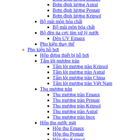
Bơm định lượng Astral
Bơm định lượng Pentair
Bơm định lượng Kripsol
Bộ mài mòn hóa chất
Bộ mài mòn hóa chất
Bộ đèn tia cực tím xử lý nước
Đèn UV Emaux
Phụ kiện thay thế
Phụ kiện hồ bơi
Hộp đựng thiết bị hồ bơi
Tấm lót mương tràn
Tấm lót mương tràn Kripsol
Tấm lót mương tràn Astral
Tấm lót mương tràn China
Tấm lót mương tràn Việt Nam
Thu mương tràn
Thu mương tràn Emaux
Thu mương tràn Pentair
Thu mương tràn Kripsol
Thu mương tràn Astral
Thu mương tràn Inox
Hôp thu nước mặt
Hộp thu Emaux
Hộp thu Pentair
Hộp thu Kripsol