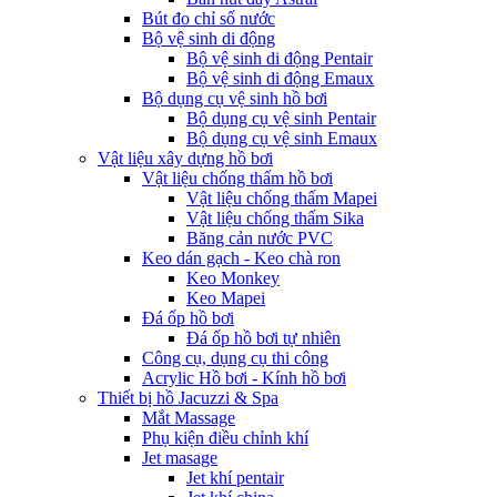
Bút đo chỉ số nước
Bộ vệ sinh di động
Bộ vệ sinh di động Pentair
Bộ vệ sinh di động Emaux
Bộ dụng cụ vệ sinh hồ bơi
Bộ dụng cụ vệ sinh Pentair
Bộ dụng cụ vệ sinh Emaux
Vật liệu xây dựng hồ bơi
Vật liệu chống thấm hồ bơi
Vật liệu chống thấm Mapei
Vật liệu chống thấm Sika
Băng cản nước PVC
Keo dán gạch - Keo chà ron
Keo Monkey
Keo Mapei
Đá ốp hồ bơi
Đá ốp hồ bơi tự nhiên
Công cụ, dụng cụ thi công
Acrylic Hồ bơi - Kính hồ bơi
Thiết bị hồ Jacuzzi & Spa
Mắt Massage
Phụ kiện điều chỉnh khí
Jet masage
Jet khí pentair