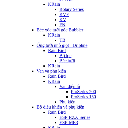
KRain
Rotary Series
KVF
KV
FN
Béc xòe tưới góc Bubbler
KRain
TB
Ống tưới nhỏ giọt - Dripline
Rain Bird
Bộ lọc
Béc tưới
KRain
Van và phụ kiện
Rain Bird
KRain
Van điện từ
ProSeries 200
ProSeries 150
Phụ kiện
Bộ điều khiển và phụ kiện
Rain Bird
ESP-RZX Series
ESP-ME3
KRain