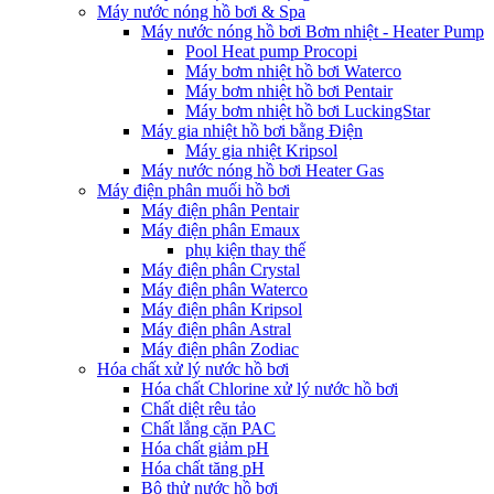
Máy nước nóng hồ bơi & Spa
Máy nước nóng hồ bơi Bơm nhiệt - Heater Pump
Pool Heat pump Procopi
Máy bơm nhiệt hồ bơi Waterco
Máy bơm nhiệt hồ bơi Pentair
Máy bơm nhiệt hồ bơi LuckingStar
Máy gia nhiệt hồ bơi bằng Điện
Máy gia nhiệt Kripsol
Máy nước nóng hồ bơi Heater Gas
Máy điện phân muối hồ bơi
Máy điện phân Pentair
Máy điện phân Emaux
phụ kiện thay thế
Máy điện phân Crystal
Máy điện phân Waterco
Máy điện phân Kripsol
Máy điện phân Astral
Máy điện phân Zodiac
Hóa chất xử lý nước hồ bơi
Hóa chất Chlorine xử lý nước hồ bơi
Chất diệt rêu tảo
Chất lắng cặn PAC
Hóa chất giảm pH
Hóa chất tăng pH
Bộ thử nước hồ bơi