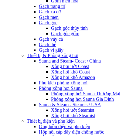
Gốm men hoa
Gạch trang trí
Gạch xà cừ
Gạch men
Gạch góc
Gạch góc thủy tinh
Gạch góc gốm
Gạch vảy cá
Gạch thẻ
Gạch vỉ giấy
Thiết bị & Phòng xông hơi
Sauna and Steam- Coast / China
Xông hơi ướt Coast
Xông hơi khô Coast
Xông hơi khô Amazon
Phụ kiện phòng xông hơi
Phòng xông hơi Sauna
Phòng xông hơi Sauna Thương Mại
Phòng xông hơi Sauna Gia Đình
Sauna & Steam - Steamist/ USA
Xông hơi ướt Steamist
Xông hơi khô Steamist
Thiết bị điện và phụ kiện
Ống luồn điện và phụ kiện
Hộp nối cáp dây điện chống nước