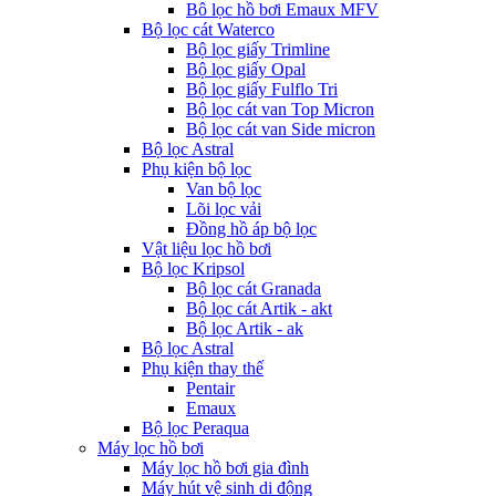
Bô lọc hồ bơi Emaux MFV
Bộ lọc cát Waterco
Bộ lọc giấy Trimline
Bộ lọc giấy Opal
Bộ lọc giấy Fulflo Tri
Bộ lọc cát van Top Micron
Bộ lọc cát van Side micron
Bộ lọc Astral
Phụ kiện bộ lọc
Van bộ lọc
Lõi lọc vải
Đồng hồ áp bộ lọc
Vật liệu lọc hồ bơi
Bộ lọc Kripsol
Bộ lọc cát Granada
Bộ lọc cát Artik - akt
Bộ lọc Artik - ak
Bộ lọc Astral
Phụ kiện thay thế
Pentair
Emaux
Bộ lọc Peraqua
Máy lọc hồ bơi
Máy lọc hồ bơi gia đình
Máy hút vệ sinh di động