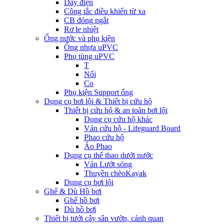
Dây điện
Công tắc điều khiển từ xa
CB đóng ngắt
Rơ le nhiệt
Ống nước và phụ kiện
Ống nhựa uPVC
Phụ tùng uPVC
T
Nối
Co
Phụ kiện Support ống
Dụng cụ bơi lội & Thiết bị cứu hộ
Thiết bị cứu hộ & an toàn bơi lội
Dụng cụ cứu hộ khác
Ván cứu hộ - Lifeguard Board
Phao cứu hộ
Áo Phao
Dụng cụ thể thao dưới nước
Ván Lướt sóng
Thuyền chèoKayak
Dụng cụ bơi lội
Ghế & Dù Hồ bơi
Ghế hồ bơi
Dù hồ bơi
Thiết bị tưới cây sân vườn, cảnh quan