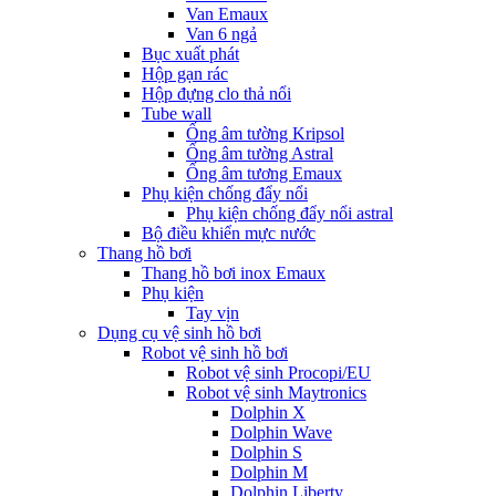
Van Emaux
Van 6 ngả
Bục xuất phát
Hộp gạn rác
Hộp đựng clo thả nổi
Tube wall
Ống âm tường Kripsol
Ống âm tường Astral
Ống âm tương Emaux
Phụ kiện chống đẩy nổi
Phụ kiện chống đẩy nổi astral
Bộ điều khiển mực nước
Thang hồ bơi
Thang hồ bơi inox Emaux
Phụ kiện
Tay vịn
Dụng cụ vệ sinh hồ bơi
Robot vệ sinh hồ bơi
Robot vệ sinh Procopi/EU
Robot vệ sinh Maytronics
Dolphin X
Dolphin Wave
Dolphin S
Dolphin M
Dolphin Liberty