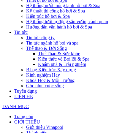
Thiết bị hồ bơi & Spa
Hệ thống nước nóng lạnh hồ bơi & Spa
Kỹ thuật thi công hồ bơi & Spa
Kiến trúc hồ bơi & Spa
Hệ thống tưới tự động sân vườn, cảnh quan
Hướng dẫn vận hành hồ bơi & Spa
Tin tức
Tin tức công ty
Tin tức ngành hồ bơi và spa
Thể thao & Đời Sống
Thể Thao & Sức khỏe
Kiến thức về Bơi lội & Spa
Khám phá & Trải nghiệm
BLog Kiến trúc Xây dựng
Kinh nghiệm Hay
Khoa Học & Môi Trường
Góc nhìn cuộc sống
Tuyển dụng
LIÊN HỆ
DANH MỤC
Trang chủ
GIỚI THIỆU
Giới thiệu Vinapool
Thành viên