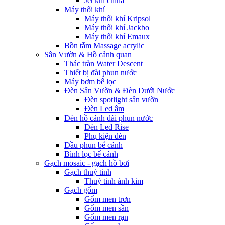
Jet khí china
Máy thổi khí
Máy thổi khí Kripsol
Máy thổi khí Jackbo
Máy thổi khí Emaux
Bồn tắm Massage acrylic
Sân Vườn & Hồ cảnh quan
Thác tràn Water Descent
Thiết bị đài phun nước
Máy bơm bể lọc
Đèn Sân Vườn & Đèn Dưới Nước
Đèn spotlight sân vườn
Đèn Led âm
Đèn hồ cảnh đài phun nước
Đèn Led Rise
Phụ kiện đèn
Đầu phun bể cảnh
Bình lọc bể cảnh
Gạch mosaic - gạch hồ bơi
Gạch thuỷ tinh
Thuỷ tinh ánh kim
Gạch gốm
Gốm men trơn
Gốm men sần
Gốm men rạn