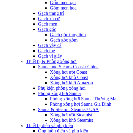
Gốm men rạn
Gốm men hoa
Gạch trang trí
Gạch xà cừ
Gạch men
Gạch góc
Gạch góc thủy tinh
Gạch góc gốm
Gạch vảy cá
Gạch thẻ
Gạch vỉ giấy
Thiết bị & Phòng xông hơi
Sauna and Steam- Coast / China
Xông hơi ướt Coast
Xông hơi khô Coast
Xông hơi khô Amazon
Phụ kiện phòng xông hơi
Phòng xông hơi Sauna
Phòng xông hơi Sauna Thương Mại
Phòng xông hơi Sauna Gia Đình
Sauna & Steam - Steamist/ USA
Xông hơi ướt Steamist
Xông hơi khô Steamist
Thiết bị điện và phụ kiện
Ống luồn điện và phụ kiện