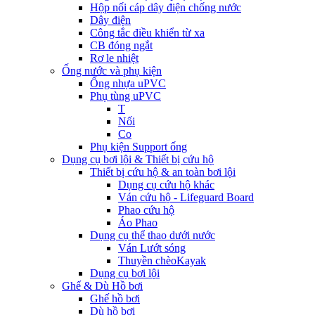
Hộp nối cáp dây điện chống nước
Dây điện
Công tắc điều khiển từ xa
CB đóng ngắt
Rơ le nhiệt
Ống nước và phụ kiện
Ống nhựa uPVC
Phụ tùng uPVC
T
Nối
Co
Phụ kiện Support ống
Dụng cụ bơi lội & Thiết bị cứu hộ
Thiết bị cứu hộ & an toàn bơi lội
Dụng cụ cứu hộ khác
Ván cứu hộ - Lifeguard Board
Phao cứu hộ
Áo Phao
Dụng cụ thể thao dưới nước
Ván Lướt sóng
Thuyền chèoKayak
Dụng cụ bơi lội
Ghế & Dù Hồ bơi
Ghế hồ bơi
Dù hồ bơi