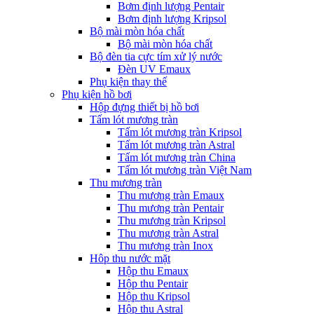
Bơm định lượng Pentair
Bơm định lượng Kripsol
Bộ mài mòn hóa chất
Bộ mài mòn hóa chất
Bộ đèn tia cực tím xử lý nước
Đèn UV Emaux
Phụ kiện thay thế
Phụ kiện hồ bơi
Hộp đựng thiết bị hồ bơi
Tấm lót mương tràn
Tấm lót mương tràn Kripsol
Tấm lót mương tràn Astral
Tấm lót mương tràn China
Tấm lót mương tràn Việt Nam
Thu mương tràn
Thu mương tràn Emaux
Thu mương tràn Pentair
Thu mương tràn Kripsol
Thu mương tràn Astral
Thu mương tràn Inox
Hôp thu nước mặt
Hộp thu Emaux
Hộp thu Pentair
Hộp thu Kripsol
Hộp thu Astral