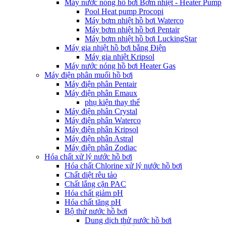
Máy nước nóng hồ bơi Bơm nhiệt - Heater Pump
Pool Heat pump Procopi
Máy bơm nhiệt hồ bơi Waterco
Máy bơm nhiệt hồ bơi Pentair
Máy bơm nhiệt hồ bơi LuckingStar
Máy gia nhiệt hồ bơi bằng Điện
Máy gia nhiệt Kripsol
Máy nước nóng hồ bơi Heater Gas
Máy điện phân muối hồ bơi
Máy điện phân Pentair
Máy điện phân Emaux
phụ kiện thay thế
Máy điện phân Crystal
Máy điện phân Waterco
Máy điện phân Kripsol
Máy điện phân Astral
Máy điện phân Zodiac
Hóa chất xử lý nước hồ bơi
Hóa chất Chlorine xử lý nước hồ bơi
Chất diệt rêu tảo
Chất lắng cặn PAC
Hóa chất giảm pH
Hóa chất tăng pH
Bộ thử nước hồ bơi
Dung dịch thử nước hồ bơi