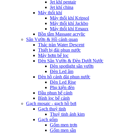
Jet khí pentair
Jet khí china
Máy thổi khí
Máy thổi khí Kripsol
Máy thổi khí Jackbo
Máy thổi khí Emaux
Bồn tắm Massage acrylic
Sân Vườn & Hồ cảnh quan
Thác tràn Water Descent
Thiết bị đài phun nước
Máy bơm bể lọc
Đèn Sân Vườn & Đèn Dưới Nước
Đèn spotlight sân vườn
Đèn Led âm
Đèn hồ cảnh đài phun nước
Đèn Led Rise
Phụ kiện đèn
Đầu phun bể cảnh
Bình lọc bể cảnh
Gạch mosaic - gạch hồ bơi
Gạch thuỷ tinh
Thuỷ tinh ánh kim
Gạch gốm
Gốm men trơn
Gốm men sần