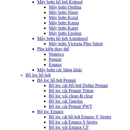
Máy bơm hồ bơi Kripsol
Máy bơm Ondina
Máy bơm Niger
Máy bơm Koral
Máy bơm Karpa
Máy bơm Kapri
Máy bơm Epsilon
Máy bơm hồ bơi Astralpool
Máy bơm Victoria Plus Silent
Phụ kiện thay thế
Waterco
Pentair
Emaux
Máy bơm các hãng khác
Bộ lọc hồ bơi
Bộ lọc hồ bơi Pentair
Bộ lọc cát Hồ bơi Dollar Pentair
Bộ lọc cát Pentair Triton
Bộ lọc vải clean & clear
Bộ lọc cát Tagelus
Bộ lọc cát Pentair PWT
Bộ lọc Emaux
Bộ lọc cát hồ bơi Emaux V Series
Bộ lọc cát Emaux S Series
Bộ lọc vải Emaux CF