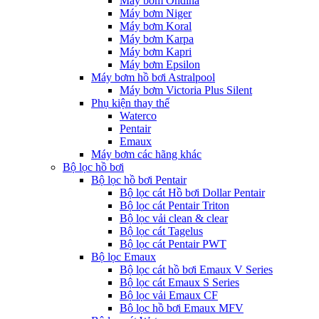
Máy bơm Ondina
Máy bơm Niger
Máy bơm Koral
Máy bơm Karpa
Máy bơm Kapri
Máy bơm Epsilon
Máy bơm hồ bơi Astralpool
Máy bơm Victoria Plus Silent
Phụ kiện thay thế
Waterco
Pentair
Emaux
Máy bơm các hãng khác
Bộ lọc hồ bơi
Bộ lọc hồ bơi Pentair
Bộ lọc cát Hồ bơi Dollar Pentair
Bộ lọc cát Pentair Triton
Bộ lọc vải clean & clear
Bộ lọc cát Tagelus
Bộ lọc cát Pentair PWT
Bộ lọc Emaux
Bộ lọc cát hồ bơi Emaux V Series
Bộ lọc cát Emaux S Series
Bộ lọc vải Emaux CF
Bô lọc hồ bơi Emaux MFV