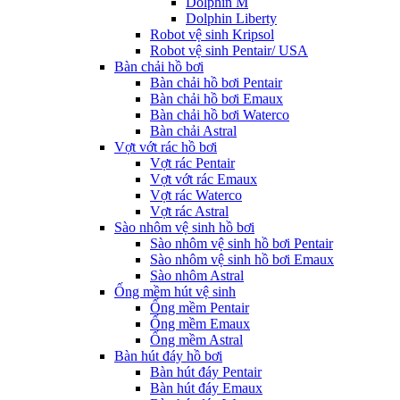
Dolphin M
Dolphin Liberty
Robot vệ sinh Kripsol
Robot vệ sinh Pentair/ USA
Bàn chải hồ bơi
Bàn chải hồ bơi Pentair
Bàn chải hồ bơi Emaux
Bàn chải hồ bơi Waterco
Bàn chải Astral
Vợt vớt rác hồ bơi
Vợt rác Pentair
Vợt vớt rác Emaux
Vợt rác Waterco
Vợt rác Astral
Sào nhôm vệ sinh hồ bơi
Sào nhôm vệ sinh hồ bơi Pentair
Sào nhôm vệ sinh hồ bơi Emaux
Sào nhôm Astral
Ống mềm hút vệ sinh
Ống mềm Pentair
Ống mềm Emaux
Ống mềm Astral
Bàn hút đáy hồ bơi
Bàn hút đáy Pentair
Bàn hút đáy Emaux