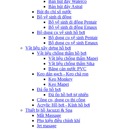
Bàn hút đáy Waterco
Bàn hút đáy Astral
Bút đo chỉ số nước
Bộ vệ sinh di động
Bộ vệ sinh di động Pentair
Bộ vệ sinh di động Emaux
Bộ dụng cụ vệ sinh hồ bơi
Bộ dụng cụ vệ sinh Pentair
Bộ dụng cụ vệ sinh Emaux
Vật liệu xây dựng hồ bơi
Vật liệu chống thấm hồ bơi
Vật liệu chống thấm Mapei
Vật liệu chống thấm Sika
Băng cản nước PVC
Keo dán gạch - Keo chà ron
Keo Monkey
Keo Mapei
Đá ốp hồ bơi
Đá ốp hồ bơi tự nhiên
Công cụ, dụng cụ thi công
Acrylic Hồ bơi - Kính hồ bơi
Thiết bị hồ Jacuzzi & Spa
Mắt Massage
Phụ kiện điều chỉnh khí
Jet masage