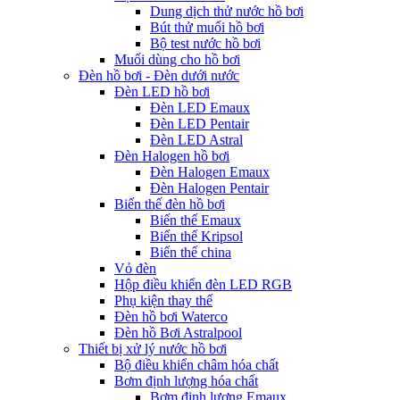
Dung dịch thử nước hồ bơi
Bút thử muối hồ bơi
Bộ test nước hồ bơi
Muối dùng cho hồ bơi
Đèn hồ bơi - Đèn dưới nước
Đèn LED hồ bơi
Đèn LED Emaux
Đèn LED Pentair
Đèn LED Astral
Đèn Halogen hồ bơi
Đèn Halogen Emaux
Đèn Halogen Pentair
Biến thế đèn hồ bơi
Biến thế Emaux
Biến thế Kripsol
Biến thế china
Vỏ đèn
Hộp điều khiển đèn LED RGB
Phụ kiện thay thế
Đèn hồ bơi Waterco
Đèn hồ Bơi Astralpool
Thiết bị xử lý nước hồ bơi
Bộ điều khiển châm hóa chất
Bơm định lượng hóa chất
Bơm định lượng Emaux