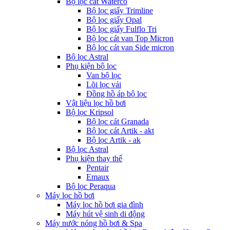
Bộ lọc cát Waterco
Bộ lọc giấy Trimline
Bộ lọc giấy Opal
Bộ lọc giấy Fulflo Tri
Bộ lọc cát van Top Micron
Bộ lọc cát van Side micron
Bộ lọc Astral
Phụ kiện bộ lọc
Van bộ lọc
Lõi lọc vải
Đồng hồ áp bộ lọc
Vật liệu lọc hồ bơi
Bộ lọc Kripsol
Bộ lọc cát Granada
Bộ lọc cát Artik - akt
Bộ lọc Artik - ak
Bộ lọc Astral
Phụ kiện thay thế
Pentair
Emaux
Bộ lọc Peraqua
Máy lọc hồ bơi
Máy lọc hồ bơi gia đình
Máy hút vệ sinh di động
Máy nước nóng hồ bơi & Spa