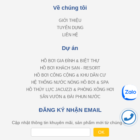
Về chúng tôi
GIỚI THIỆU
TUYỂN DỤNG
LIÊN HỆ
Dự án
HỒ BƠI GIA ĐÌNH & BIỆT THỰ
HỒ BƠI KHÁCH SẠN - RESORT
HỒ BƠI CÔNG CỘNG & KHU DÂN CƯ
HỆ THỐNG NƯỚC NÓNG HỒ BƠI & SPA
HỒ THỦY LỰC JACUZZI & PHÒNG XÔNG HƠI
SÂN VƯỜN & ĐÀI PHUN NƯỚC
ĐĂNG KÝ NHẬN EMAIL
Cập nhật thông tin khuyên mãi, sản phẩm mới từ chúng tôi