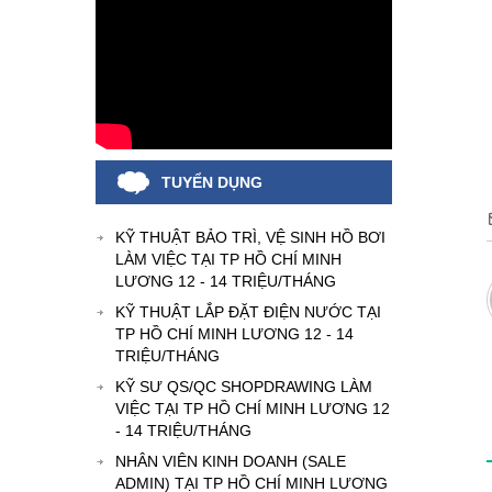
TUYỂN DỤNG
KỸ THUẬT BẢO TRÌ, VỆ SINH HỒ BƠI
LÀM VIỆC TẠI TP HỒ CHÍ MINH
LƯƠNG 12 - 14 TRIỆU/THÁNG
KỸ THUẬT LẮP ĐẶT ĐIỆN NƯỚC TẠI
TP HỒ CHÍ MINH LƯƠNG 12 - 14
TRIỆU/THÁNG
KỸ SƯ QS/QC SHOPDRAWING LÀM
VIỆC TẠI TP HỒ CHÍ MINH LƯƠNG 12
- 14 TRIỆU/THÁNG
NHÂN VIÊN KINH DOANH (SALE
ADMIN) TẠI TP HỒ CHÍ MINH LƯƠNG