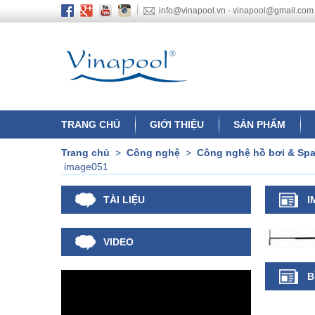
info@vinapool.vn - vinapool@gmail.com
TRANG CHỦ
GIỚI THIỆU
SẢN PHẨM
Trang chủ
>
Công nghệ
>
Công nghệ hồ bơi & Sp
image051
TÀI LIỆU
I
VIDEO
B