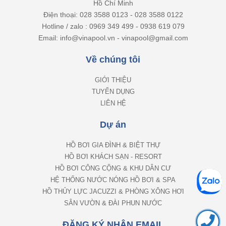
Hồ Chí Minh
Điện thoại: 028 3588 0123 - 028 3588 0122
Hotline / zalo : 0969 349 499 - 0938 619 079
Email: info@vinapool.vn - vinapool@gmail.com
Về chúng tôi
GIỚI THIỆU
TUYỂN DỤNG
LIÊN HỆ
Dự án
HỒ BƠI GIA ĐÌNH & BIỆT THỰ
HỒ BƠI KHÁCH SẠN - RESORT
HỒ BƠI CÔNG CỘNG & KHU DÂN CƯ
HỆ THỐNG NƯỚC NÓNG HỒ BƠI & SPA
HỒ THỦY LỰC JACUZZI & PHÒNG XÔNG HƠI
SÂN VƯỜN & ĐÀI PHUN NƯỚC
ĐĂNG KÝ NHẬN EMAIL