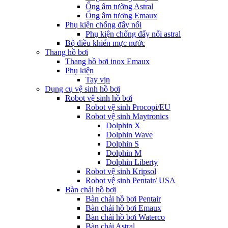
Ống âm tường Astral
Ống âm tương Emaux
Phụ kiện chống đẩy nổi
Phụ kiện chống đẩy nổi astral
Bộ điều khiển mực nước
Thang hồ bơi
Thang hồ bơi inox Emaux
Phụ kiện
Tay vịn
Dụng cụ vệ sinh hồ bơi
Robot vệ sinh hồ bơi
Robot vệ sinh Procopi/EU
Robot vệ sinh Maytronics
Dolphin X
Dolphin Wave
Dolphin S
Dolphin M
Dolphin Liberty
Robot vệ sinh Kripsol
Robot vệ sinh Pentair/ USA
Bàn chải hồ bơi
Bàn chải hồ bơi Pentair
Bàn chải hồ bơi Emaux
Bàn chải hồ bơi Waterco
Bàn chải Astral