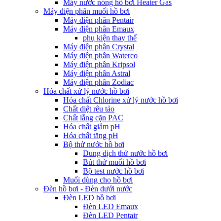
Máy nước nóng hồ bơi Heater Gas
Máy điện phân muối hồ bơi
Máy điện phân Pentair
Máy điện phân Emaux
phụ kiện thay thế
Máy điện phân Crystal
Máy điện phân Waterco
Máy điện phân Kripsol
Máy điện phân Astral
Máy điện phân Zodiac
Hóa chất xử lý nước hồ bơi
Hóa chất Chlorine xử lý nước hồ bơi
Chất diệt rêu tảo
Chất lắng cặn PAC
Hóa chất giảm pH
Hóa chất tăng pH
Bộ thử nước hồ bơi
Dung dịch thử nước hồ bơi
Bút thử muối hồ bơi
Bộ test nước hồ bơi
Muối dùng cho hồ bơi
Đèn hồ bơi - Đèn dưới nước
Đèn LED hồ bơi
Đèn LED Emaux
Đèn LED Pentair