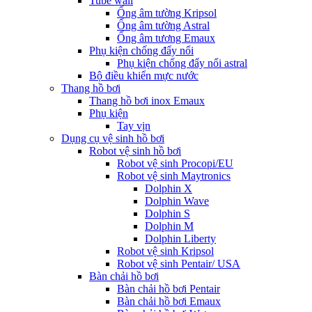
Tube wall
Ống âm tường Kripsol
Ống âm tường Astral
Ống âm tương Emaux
Phụ kiện chống đẩy nổi
Phụ kiện chống đẩy nổi astral
Bộ điều khiển mực nước
Thang hồ bơi
Thang hồ bơi inox Emaux
Phụ kiện
Tay vịn
Dụng cụ vệ sinh hồ bơi
Robot vệ sinh hồ bơi
Robot vệ sinh Procopi/EU
Robot vệ sinh Maytronics
Dolphin X
Dolphin Wave
Dolphin S
Dolphin M
Dolphin Liberty
Robot vệ sinh Kripsol
Robot vệ sinh Pentair/ USA
Bàn chải hồ bơi
Bàn chải hồ bơi Pentair
Bàn chải hồ bơi Emaux