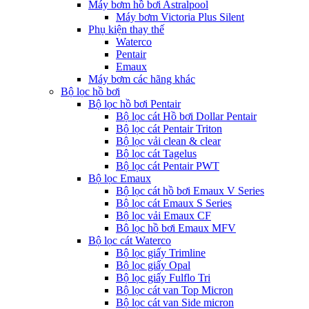
Máy bơm hồ bơi Astralpool
Máy bơm Victoria Plus Silent
Phụ kiện thay thế
Waterco
Pentair
Emaux
Máy bơm các hãng khác
Bộ lọc hồ bơi
Bộ lọc hồ bơi Pentair
Bộ lọc cát Hồ bơi Dollar Pentair
Bộ lọc cát Pentair Triton
Bộ lọc vải clean & clear
Bộ lọc cát Tagelus
Bộ lọc cát Pentair PWT
Bộ lọc Emaux
Bộ lọc cát hồ bơi Emaux V Series
Bộ lọc cát Emaux S Series
Bộ lọc vải Emaux CF
Bô lọc hồ bơi Emaux MFV
Bộ lọc cát Waterco
Bộ lọc giấy Trimline
Bộ lọc giấy Opal
Bộ lọc giấy Fulflo Tri
Bộ lọc cát van Top Micron
Bộ lọc cát van Side micron