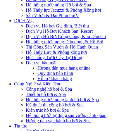
Hệ thống nước nóng Hồ bơi & Spa
Hồ Thủy lực Jacuzzi & Phòng Xông hơi
Sân Vườn & Đài Phun nước
DỊCH VỤ
Dịch vụ Hồ bơi Gia đình, Biệt thự
Dịch Vụ Hồ Bơi Khách Sạn, Resort
Dịch Vụ Hồ Bơi Công Cộng, Khu Dân Cư
Hệ thống nước nóng Dân dụng & Hồ Bơi
Thi Công Sân Vườn & Hồ Cảnh Quan
Hồ Thủy Lực & Phòng xông hơi
Hệ Thống Tưới Cây Tự Động
Dịch vụ hậu mãi
Hướng dẫn mua hàng online
Quy định bảo hành
Hỗ trợ khách hàng
Công Nghệ và Kiến Trúc
Công nghệ hồ bơi & Spa
Thiết bị hồ bơi & Spa
Hệ thống nước nóng lạnh hồ bơi & Spa
Kỹ thuật thi công hồ bơi & Spa
Kiến trúc hồ bơi & Spa
Hệ thống tưới tự động sân vườn, cảnh quan
Hướng dẫn vận hành hồ bơi & Spa
Tin tức