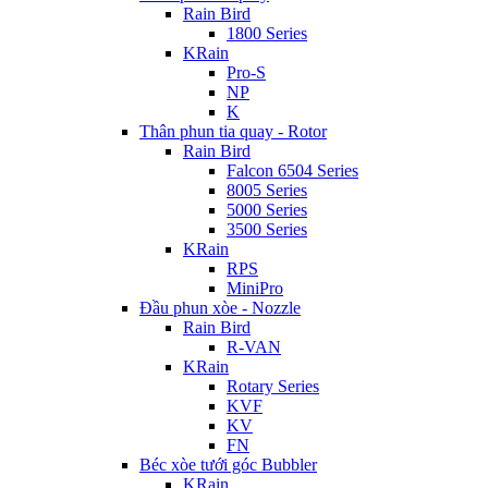
Rain Bird
1800 Series
KRain
Pro-S
NP
K
Thân phun tia quay - Rotor
Rain Bird
Falcon 6504 Series
8005 Series
5000 Series
3500 Series
KRain
RPS
MiniPro
Đầu phun xòe - Nozzle
Rain Bird
R-VAN
KRain
Rotary Series
KVF
KV
FN
Béc xòe tưới góc Bubbler
KRain