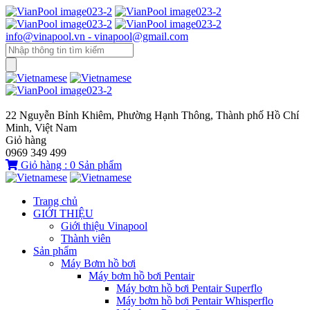
info@vinapool.vn - vinapool@gmail.com
22 Nguyễn Bỉnh Khiêm, Phường Hạnh Thông, Thành phố Hồ Chí
Minh, Việt Nam
Giỏ hàng
0969 349 499
Giỏ hàng :
0
Sản phẩm
Trang chủ
GIỚI THIỆU
Giới thiệu Vinapool
Thành viên
Sản phẩm
Máy Bơm hồ bơi
Máy bơm hồ bơi Pentair
Máy bơm hồ bơi Pentair Superflo
Máy bơm hồ bơi Pentair Whisperflo