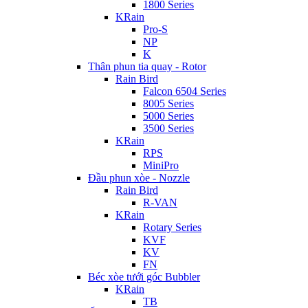
1800 Series
KRain
Pro-S
NP
K
Thân phun tia quay - Rotor
Rain Bird
Falcon 6504 Series
8005 Series
5000 Series
3500 Series
KRain
RPS
MiniPro
Đầu phun xòe - Nozzle
Rain Bird
R-VAN
KRain
Rotary Series
KVF
KV
FN
Béc xòe tưới góc Bubbler
KRain
TB