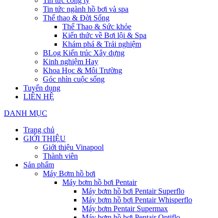
Tin tức công ty
Tin tức ngành hồ bơi và spa
Thể thao & Đời Sống
Thể Thao & Sức khỏe
Kiến thức về Bơi lội & Spa
Khám phá & Trải nghiệm
BLog Kiến trúc Xây dựng
Kinh nghiệm Hay
Khoa Học & Môi Trường
Góc nhìn cuộc sống
Tuyển dụng
LIÊN HỆ
DANH MỤC
Trang chủ
GIỚI THIỆU
Giới thiệu Vinapool
Thành viên
Sản phẩm
Máy Bơm hồ bơi
Máy bơm hồ bơi Pentair
Máy bơm hồ bơi Pentair Superflo
Máy bơm hồ bơi Pentair Whisperflo
Máy bơm Pentair Supermax
Máy bơm hồ bơi Pentair Optiflo