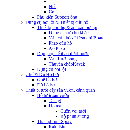
T
Nối
Co
Phụ kiện Support ống
Dụng cụ bơi lội & Thiết bị cứu hộ
Thiết bị cứu hộ & an toàn bơi lội
Dụng cụ cứu hộ khác
Ván cứu hộ - Lifeguard Board
Phao cứu hộ
Áo Phao
Dụng cụ thể thao dưới nước
Ván Lướt sóng
Thuyền chèoKayak
Dụng cụ bơi lội
Ghế & Dù Hồ bơi
Ghế hồ bơi
Dù hồ bơi
Thiết bị tưới cây sân vườn, cảnh quan
Bộ tưới sân vườn
Takagi
Holman
Cuộn vòi tưới
Bộ phun sương
Thân phun - Spray
Rain Bird