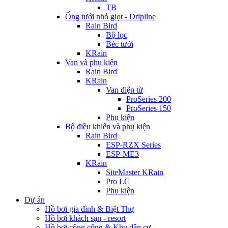
TB
Ống tưới nhỏ giọt - Dripline
Rain Bird
Bộ lọc
Béc tưới
KRain
Van và phụ kiện
Rain Bird
KRain
Van điện từ
ProSeries 200
ProSeries 150
Phụ kiện
Bộ điều khiển và phụ kiện
Rain Bird
ESP-RZX Series
ESP-ME3
KRain
SiteMaster KRain
Pro LC
Phụ kiện
Dự án
Hồ bơi gia đình & Biệt Thự
Hồ bơi khách sạn - resort
Hồ bơi công cộng & Khu dân cư