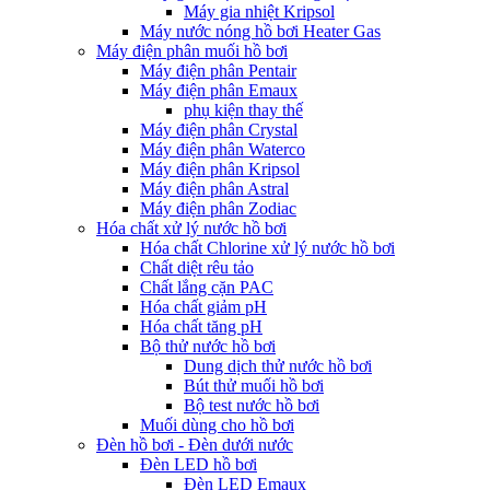
Máy gia nhiệt Kripsol
Máy nước nóng hồ bơi Heater Gas
Máy điện phân muối hồ bơi
Máy điện phân Pentair
Máy điện phân Emaux
phụ kiện thay thế
Máy điện phân Crystal
Máy điện phân Waterco
Máy điện phân Kripsol
Máy điện phân Astral
Máy điện phân Zodiac
Hóa chất xử lý nước hồ bơi
Hóa chất Chlorine xử lý nước hồ bơi
Chất diệt rêu tảo
Chất lắng cặn PAC
Hóa chất giảm pH
Hóa chất tăng pH
Bộ thử nước hồ bơi
Dung dịch thử nước hồ bơi
Bút thử muối hồ bơi
Bộ test nước hồ bơi
Muối dùng cho hồ bơi
Đèn hồ bơi - Đèn dưới nước
Đèn LED hồ bơi
Đèn LED Emaux