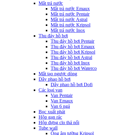
Mắt trả nước
Mắt trả nước Emaux
Mắt trả nước Pentair
Mắt trả nước Astral
Mắt trả nước Kripsol
Mắt trả nước Inox
Thu đáy hồ bơi
Thu đáy hồ bơi Pentair
Thu đáy hồ bơi Emaux
Thu đáy hồ bơi Kripsol
Thu đáy hồ bơi Astral
Thu đáy hồ bơi Inox
Thu đáy hồ bơi Waterco
Mắt tạo ngược dòng
Dây phao hồ bơi
Dây phao hồ bơi Dofi
Các loại van
Van Pentair
Van Emaux
Van 6 ngả
Bục xuất phát
Hộp gạn rác
Hộp đựng clo thả nổi
Tube wall
Ống âm tường Kripsol