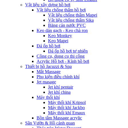
Vật liệu xây dựng hồ bơi
Vật liệu chống thấm hồ bơi
Vật liệu chống thấm Mapei
Vật liệu chống thấm Sika
Băng cản nước PVC
Keo dán gạch - Keo chà ron
Keo Monkey
Keo Mapei
Đá ốp hồ bơi
Đá ốp hồ bơi tự nhiên
Công cụ, dụng cụ thi công
Acrylic Hồ bơi - Kính hồ bơi
Thiết bị hồ Jacuzzi & Spa
Mắt Massage
Phụ kiện điều chỉnh khí
Jet masage
Jet khí pentair
Jet khí china
Máy thổi khí
Máy thổi khí Kripsol
Máy thổi khí Jackbo
Máy thổi khí Emaux
Bồn tắm Massage acrylic
Sân Vườn & Hồ cảnh quan