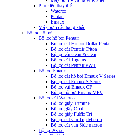
Máy bơm Victoria Plus Silent
Phụ kiện thay thế
Waterco
Pentair
Emaux
Máy bơm các hãng khác
Bộ lọc hồ bơi
Bộ lọc hồ bơi Pentair
Bộ lọc cát Hồ bơi Dollar Pentair
Bộ lọc cát Pentair Triton
Bộ lọc vải clean & clear
Bộ lọc cát Tagelus
Bộ lọc cát Pentair PWT
Bộ lọc Emaux
Bộ lọc cát hồ bơi Emaux V Series
Bộ lọc cát Emaux S Series
Bộ lọc vải Emaux CF
Bô lọc hồ bơi Emaux MFV
Bộ lọc cát Waterco
Bộ lọc giấy Trimline
Bộ lọc giấy Opal
Bộ lọc giấy Fulflo Tri
Bộ lọc cát van Top Micron
Bộ lọc cát van Side micron
Bộ lọc Astral