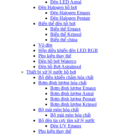
Đèn LED Astral
Đèn Halogen hồ bơi
Đèn Halogen Emaux
Đèn Halogen Pentair
Biến thế đèn hồ bơi
Biến thế Emaux
Biến thế Kripsol
Biến thế china
Vỏ đèn
Hộp điều khiển đèn LED RGB
Phụ kiện thay thế
Đèn hồ bơi Waterco
Đèn hồ Bơi Astralpool
Thiết bị xử lý nước hồ bơi
Bộ điều khiển châm hóa chất
Bơm định lượng hóa chất
Bơm định lượng Emaux
Bơm định lượng Astral
Bơm định lượng Pentair
Bơm định lượng Kripsol
Bộ mài mòn hóa chất
Bộ mài mòn hóa chất
Bộ đèn tia cực tím xử lý nước
Đèn UV Emaux
Phụ kiện thay thế