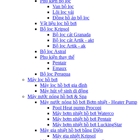
Phụ kiện bộ lọc
Van bộ lọc
Lõi lọc vải
Đồng hồ áp bộ lọc
Vật liệu lọc hồ bơi
Bộ lọc Kripsol
Bộ lọc cát Granada
Bộ lọc cát Artik - akt
Bộ lọc Artik - ak
Bộ lọc Astral
Phụ kiện thay thế
Pentair
Emaux
Bộ lọc Peraqua
Máy lọc hồ bơi
Máy lọc hồ bơi gia đình
Máy hút vệ sinh di động
Máy nước nóng hồ bơi & Spa
Máy nước nóng hồ bơi Bơm nhiệt - Heater Pump
Pool Heat pump Procopi
Máy bơm nhiệt hồ bơi Waterco
Máy bơm nhiệt hồ bơi Pentair
Máy bơm nhiệt hồ bơi LuckingStar
Máy gia nhiệt hồ bơi bằng Điện
Máy gia nhiệt Kripsol