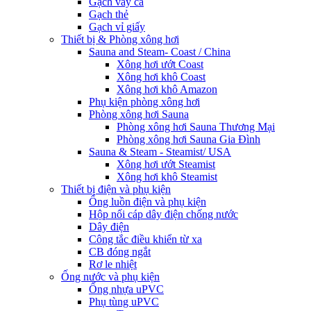
Gạch vảy cá
Gạch thẻ
Gạch vỉ giấy
Thiết bị & Phòng xông hơi
Sauna and Steam- Coast / China
Xông hơi ướt Coast
Xông hơi khô Coast
Xông hơi khô Amazon
Phụ kiện phòng xông hơi
Phòng xông hơi Sauna
Phòng xông hơi Sauna Thương Mại
Phòng xông hơi Sauna Gia Đình
Sauna & Steam - Steamist/ USA
Xông hơi ướt Steamist
Xông hơi khô Steamist
Thiết bị điện và phụ kiện
Ống luồn điện và phụ kiện
Hộp nối cáp dây điện chống nước
Dây điện
Công tắc điều khiển từ xa
CB đóng ngắt
Rơ le nhiệt
Ống nước và phụ kiện
Ống nhựa uPVC
Phụ tùng uPVC