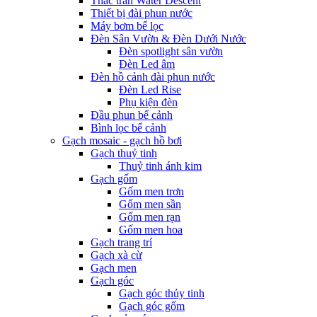
Thác tràn Water Descent
Thiết bị đài phun nước
Máy bơm bể lọc
Đèn Sân Vườn & Đèn Dưới Nước
Đèn spotlight sân vườn
Đèn Led âm
Đèn hồ cảnh đài phun nước
Đèn Led Rise
Phụ kiện đèn
Đầu phun bể cảnh
Bình lọc bể cảnh
Gạch mosaic - gạch hồ bơi
Gạch thuỷ tinh
Thuỷ tinh ánh kim
Gạch gốm
Gốm men trơn
Gốm men sần
Gốm men rạn
Gốm men hoa
Gạch trang trí
Gạch xà cừ
Gạch men
Gạch góc
Gạch góc thủy tinh
Gạch góc gốm