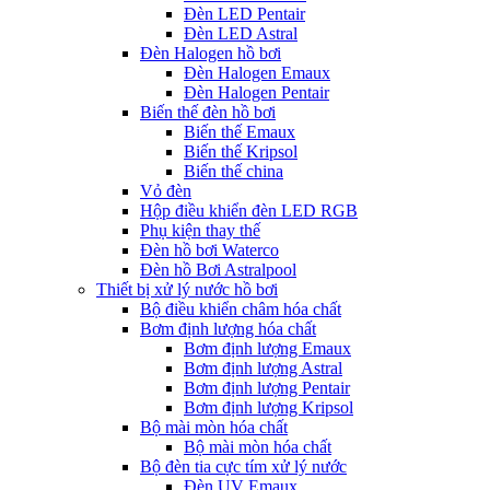
Đèn LED Pentair
Đèn LED Astral
Đèn Halogen hồ bơi
Đèn Halogen Emaux
Đèn Halogen Pentair
Biến thế đèn hồ bơi
Biến thế Emaux
Biến thế Kripsol
Biến thế china
Vỏ đèn
Hộp điều khiển đèn LED RGB
Phụ kiện thay thế
Đèn hồ bơi Waterco
Đèn hồ Bơi Astralpool
Thiết bị xử lý nước hồ bơi
Bộ điều khiển châm hóa chất
Bơm định lượng hóa chất
Bơm định lượng Emaux
Bơm định lượng Astral
Bơm định lượng Pentair
Bơm định lượng Kripsol
Bộ mài mòn hóa chất
Bộ mài mòn hóa chất
Bộ đèn tia cực tím xử lý nước
Đèn UV Emaux