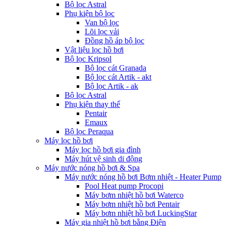
Bộ lọc Astral
Phụ kiện bộ lọc
Van bộ lọc
Lõi lọc vải
Đồng hồ áp bộ lọc
Vật liệu lọc hồ bơi
Bộ lọc Kripsol
Bộ lọc cát Granada
Bộ lọc cát Artik - akt
Bộ lọc Artik - ak
Bộ lọc Astral
Phụ kiện thay thế
Pentair
Emaux
Bộ lọc Peraqua
Máy lọc hồ bơi
Máy lọc hồ bơi gia đình
Máy hút vệ sinh di động
Máy nước nóng hồ bơi & Spa
Máy nước nóng hồ bơi Bơm nhiệt - Heater Pump
Pool Heat pump Procopi
Máy bơm nhiệt hồ bơi Waterco
Máy bơm nhiệt hồ bơi Pentair
Máy bơm nhiệt hồ bơi LuckingStar
Máy gia nhiệt hồ bơi bằng Điện