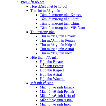
Phụ kiện hồ bơi
Hộp đựng thiết bị hồ bơi
Tấm lót mương tràn
Tấm lót mương tràn Kripsol
Tấm lót mương tràn Astral
Tấm lót mương tràn China
Tấm lót mương tràn Việt Nam
Thu mương tràn
Thu mương tràn Emaux
Thu mương tràn Pentair
Thu mương tràn Kripsol
Thu mương tràn Astral
Thu mương tràn Inox
Hôp thu nước mặt
Hộp thu Emaux
Hộp thu Pentair
Hộp thu Kripsol
Hộp thu Astral
Hộp thu Waterco
Mắt hút vệ sinh
Mắt hút vệ sinh Emaux
Mắt hút vệ sinh Pentair
Mắt hút vệ sinh Kripsol
Mắt hút vệ sinh Astral
Mắt hút vệ sinh Inox