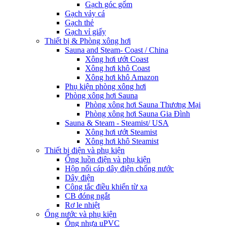
Gạch góc gốm
Gạch vảy cá
Gạch thẻ
Gạch vỉ giấy
Thiết bị & Phòng xông hơi
Sauna and Steam- Coast / China
Xông hơi ướt Coast
Xông hơi khô Coast
Xông hơi khô Amazon
Phụ kiện phòng xông hơi
Phòng xông hơi Sauna
Phòng xông hơi Sauna Thương Mại
Phòng xông hơi Sauna Gia Đình
Sauna & Steam - Steamist/ USA
Xông hơi ướt Steamist
Xông hơi khô Steamist
Thiết bị điện và phụ kiện
Ống luồn điện và phụ kiện
Hộp nối cáp dây điện chống nước
Dây điện
Công tắc điều khiển từ xa
CB đóng ngắt
Rơ le nhiệt
Ống nước và phụ kiện
Ống nhựa uPVC