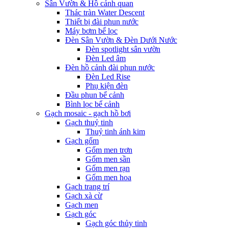
Sân Vườn & Hồ cảnh quan
Thác tràn Water Descent
Thiết bị đài phun nước
Máy bơm bể lọc
Đèn Sân Vườn & Đèn Dưới Nước
Đèn spotlight sân vườn
Đèn Led âm
Đèn hồ cảnh đài phun nước
Đèn Led Rise
Phụ kiện đèn
Đầu phun bể cảnh
Bình lọc bể cảnh
Gạch mosaic - gạch hồ bơi
Gạch thuỷ tinh
Thuỷ tinh ánh kim
Gạch gốm
Gốm men trơn
Gốm men sần
Gốm men rạn
Gốm men hoa
Gạch trang trí
Gạch xà cừ
Gạch men
Gạch góc
Gạch góc thủy tinh