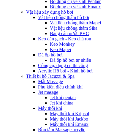
Bộ dụng cụ vệ sinh Pentair
Bộ dụng cụ vệ sinh Emaux
Vật liệu xây dựng hồ bơi
Vật liệu chống thấm hồ bơi
Vật liệu chống thấm Mapei
Vật liệu chống thấm Sika
Băng cản nước PVC
Keo dán gạch - Keo chà ron
Keo Monkey
Keo Mapei
Đá ốp hồ bơi
Đá ốp hồ bơi tự nhiên
Công cụ, dụng cụ thi công
Acrylic Hồ bơi - Kính hồ bơi
Thiết bị hồ Jacuzzi & Spa
Mắt Massage
Phụ kiện điều chỉnh khí
Jet masage
Jet khí pentair
Jet khí china
Máy thổi khí
Máy thổi khí Kripsol
Máy thổi khí Jackbo
Máy thổi khí Emaux
Bồn tắm Massage acrylic