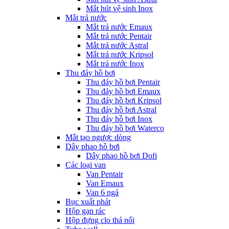
Mắt hút vệ sinh Inox
Mắt trả nước
Mắt trả nước Emaux
Mắt trả nước Pentair
Mắt trả nước Astral
Mắt trả nước Kripsol
Mắt trả nước Inox
Thu đáy hồ bơi
Thu đáy hồ bơi Pentair
Thu đáy hồ bơi Emaux
Thu đáy hồ bơi Kripsol
Thu đáy hồ bơi Astral
Thu đáy hồ bơi Inox
Thu đáy hồ bơi Waterco
Mắt tạo ngược dòng
Dây phao hồ bơi
Dây phao hồ bơi Dofi
Các loại van
Van Pentair
Van Emaux
Van 6 ngả
Bục xuất phát
Hộp gạn rác
Hộp đựng clo thả nổi