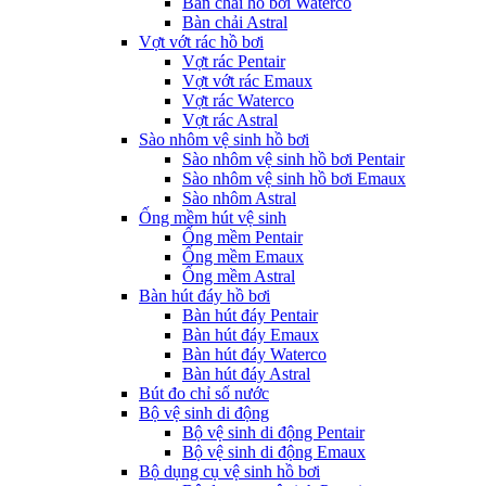
Bàn chải hồ bơi Waterco
Bàn chải Astral
Vợt vớt rác hồ bơi
Vợt rác Pentair
Vợt vớt rác Emaux
Vợt rác Waterco
Vợt rác Astral
Sào nhôm vệ sinh hồ bơi
Sào nhôm vệ sinh hồ bơi Pentair
Sào nhôm vệ sinh hồ bơi Emaux
Sào nhôm Astral
Ống mềm hút vệ sinh
Ống mềm Pentair
Ống mềm Emaux
Ống mềm Astral
Bàn hút đáy hồ bơi
Bàn hút đáy Pentair
Bàn hút đáy Emaux
Bàn hút đáy Waterco
Bàn hút đáy Astral
Bút đo chỉ số nước
Bộ vệ sinh di động
Bộ vệ sinh di động Pentair
Bộ vệ sinh di động Emaux
Bộ dụng cụ vệ sinh hồ bơi