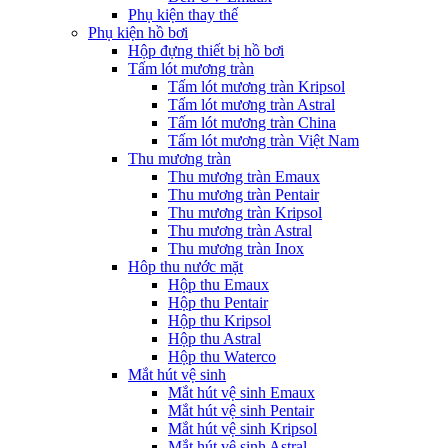
Phụ kiện thay thế
Phụ kiện hồ bơi
Hộp đựng thiết bị hồ bơi
Tấm lót mương tràn
Tấm lót mương tràn Kripsol
Tấm lót mương tràn Astral
Tấm lót mương tràn China
Tấm lót mương tràn Việt Nam
Thu mương tràn
Thu mương tràn Emaux
Thu mương tràn Pentair
Thu mương tràn Kripsol
Thu mương tràn Astral
Thu mương tràn Inox
Hôp thu nước mặt
Hộp thu Emaux
Hộp thu Pentair
Hộp thu Kripsol
Hộp thu Astral
Hộp thu Waterco
Mắt hút vệ sinh
Mắt hút vệ sinh Emaux
Mắt hút vệ sinh Pentair
Mắt hút vệ sinh Kripsol
Mắt hút vệ sinh Astral