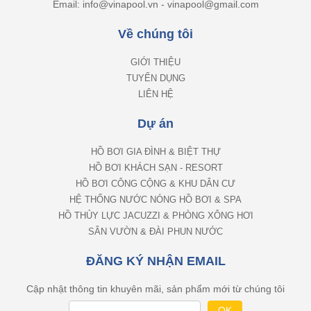
Email: info@vinapool.vn - vinapool@gmail.com
Về chúng tôi
GIỚI THIỆU
TUYỂN DỤNG
LIÊN HỆ
Dự án
HỒ BƠI GIA ĐÌNH & BIỆT THỰ
HỒ BƠI KHÁCH SẠN - RESORT
HỒ BƠI CÔNG CỘNG & KHU DÂN CƯ
HỆ THỐNG NƯỚC NÓNG HỒ BƠI & SPA
HỒ THỦY LỰC JACUZZI & PHÒNG XÔNG HƠI
SÂN VƯỜN & ĐÀI PHUN NƯỚC
ĐĂNG KÝ NHẬN EMAIL
Cập nhật thông tin khuyên mãi, sản phẩm mới từ chúng tôi