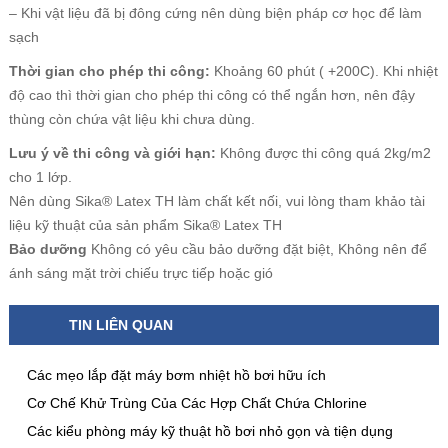
– Khi vật liệu đã bị đông cứng nên dùng biện pháp cơ học để làm
sạch
Thời gian cho phép thi công:
Khoảng 60 phút ( +200C). Khi nhiệt
độ cao thì thời gian cho phép thi công có thể ngắn hơn, nên đậy
thùng còn chứa vật liệu khi chưa dùng.
Lưu ý về thi công và giới hạn:
Không được thi công quá 2kg/m2
cho 1 lớp.
Nên dùng Sika® Latex TH làm chất kết nối, vui lòng tham khảo tài
liệu kỹ thuật của sản phẩm Sika® Latex TH
Bảo dưỡng
Không có yêu cầu bảo dưỡng đặt biệt, Không nên để
ánh sáng mặt trời chiếu trực tiếp hoặc gió
TIN LIÊN QUAN
Các mẹo lắp đặt máy bơm nhiệt hồ bơi hữu ích
Cơ Chế Khử Trùng Của Các Hợp Chất Chứa Chlorine
Các kiểu phòng máy kỹ thuật hồ bơi nhỏ gọn và tiện dụng