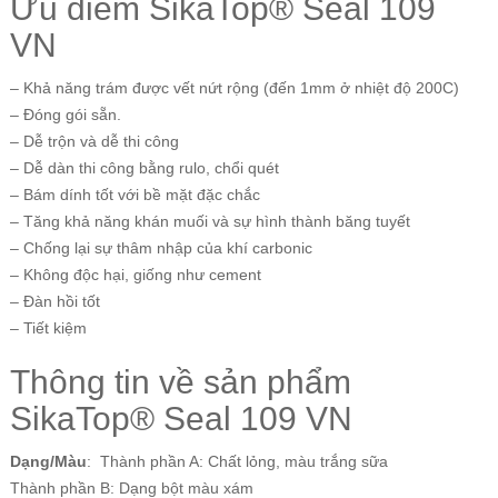
Ưu điểm SikaTop® Seal 109
VN
– Khả năng trám được vết nứt rộng (đến 1mm ở nhiệt độ 200C)
– Đóng gói sẵn.
– Dễ trộn và dễ thi công
– Dễ dàn thi công bằng rulo, chổi quét
– Bám dính tốt với bề mặt đặc chắc
– Tăng khả năng khán muối và sự hình thành băng tuyết
– Chống lại sự thâm nhập của khí carbonic
– Không độc hại, giống như cement
– Đàn hồi tốt
– Tiết kiệm
Thông tin về sản phẩm
SikaTop® Seal 109 VN
Dạng/Màu
: Thành phần A: Chất lỏng, màu trắng sữa
Thành phần B: Dạng bột màu xám