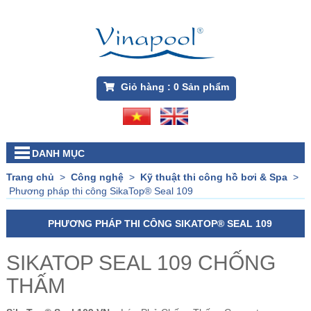
Giỏ hàng :
0
Sản phẩm
DANH MỤC
Trang chủ
>
Công nghệ
>
Kỹ thuật thi công hồ bơi & Spa
>
Phương pháp thi công SikaTop® Seal 109
PHƯƠNG PHÁP THI CÔNG SIKATOP® SEAL 109
SIKATOP SEAL 109 CHỐNG
THẤM