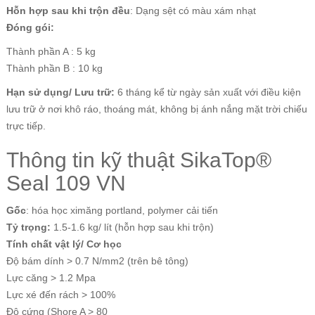
Hỗn hợp sau khi trộn đều
: Dạng sệt có màu xám nhạt
Đóng gói:
Thành phần A : 5 kg
Thành phần B : 10 kg
Hạn sử dụng/ Lưu trữ:
6 tháng kể từ ngày sản xuất với điều kiện
lưu trữ ở nơi khô ráo, thoáng mát, không bị ánh nắng mặt trời chiếu
trực tiếp.
Thông tin kỹ thuật SikaTop®
Seal 109 VN
Gốc
: hóa học ximăng portland, polymer cải tiến
Tỷ trọng:
1.5-1.6 kg/ lít (hỗn hợp sau khi trộn)
Tính chất vật lý/ Cơ học
Độ bám dính > 0.7 N/mm2 (trên bê tông)
Lực căng > 1.2 Mpa
Lực xé đến rách > 100%
Độ cứng (Shore A > 80