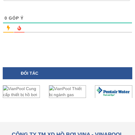
0
GÓP Ý
ĐỐI TÁC
CÔNG TY TM XD HỒ BƠI VINA - VINAPOOL