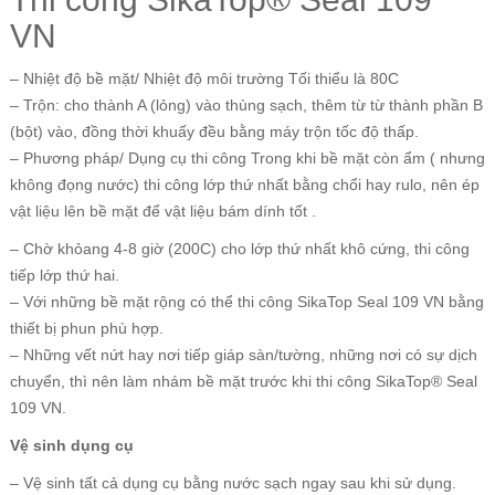
VN
– Nhiệt độ bề mặt/ Nhiệt độ môi trường Tối thiểu là 80C
– Trộn: cho thành A (lỏng) vào thùng sạch, thêm từ từ thành phần B
(bột) vào, đồng thời khuấy đều bằng máy trộn tốc độ thấp.
– Phương pháp/ Dụng cụ thi công Trong khi bề mặt còn ẩm ( nhưng
không đọng nước) thi công lớp thứ nhất bằng chổi hay rulo, nên ép
vật liệu lên bề mặt để vật liệu bám dính tốt .
– Chờ khỏang 4-8 giờ (200C) cho lớp thứ nhất khô cứng, thi công
tiếp lớp thứ hai.
– Với những bề mặt rộng có thể thi công SikaTop Seal 109 VN bằng
thiết bị phun phù hợp.
– Những vết nứt hay nơi tiếp giáp sàn/tường, những nơi có sự dịch
chuyển, thì nên làm nhám bề mặt trước khi thi công SikaTop® Seal
109 VN.
Vệ sinh dụng cụ
– Vệ sinh tất cả dụng cụ bằng nước sạch ngay sau khi sử dụng.