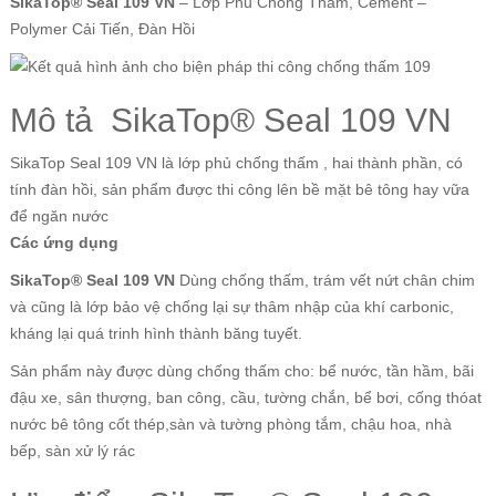
SikaTop® Seal 109 VN
– Lớp Phủ Chống Thấm, Cement –
Polymer Cải Tiến, Đàn Hồi
Mô tả SikaTop® Seal 109 VN
SikaTop Seal 109 VN là lớp phủ chống thấm , hai thành phần, có
tính đàn hồi, sản phẩm được thi công lên bề mặt bê tông hay vữa
để ngăn nước
Các ứng dụng
SikaTop® Seal 109 VN
Dùng chống thấm, trám vết nứt chân chim
và cũng là lớp bảo vệ chống lại sự thâm nhập của khí carbonic,
kháng lại quá trinh hình thành băng tuyết.
Sản phẩm này được dùng chống thấm cho: bể nước, tần hầm, bãi
đậu xe, sân thượng, ban công, cầu, tường chắn, bể bơi, cống thóat
nước bê tông cốt thép,sàn và tường phòng tắm, chậu hoa, nhà
bếp, sàn xử lý rác