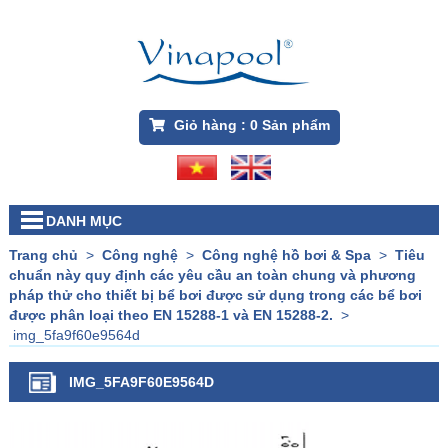
Giỏ hàng :
0
Sản phẩm
DANH MỤC
Trang chủ
>
Công nghệ
>
Công nghệ hồ bơi & Spa
>
Tiêu
chuẩn này quy định các yêu cầu an toàn chung và phương
pháp thử cho thiết bị bể bơi được sử dụng trong các bể bơi
được phân loại theo EN 15288-1 và EN 15288-2.
>
img_5fa9f60e9564d
IMG_5FA9F60E9564D