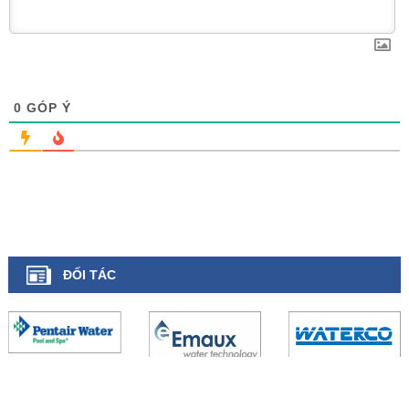
0
GÓP Ý
ĐỐI TÁC