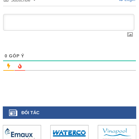
Subscribe
0
GÓP Ý
ĐỐI TÁC