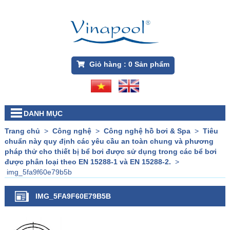
Giỏ hàng :
0
Sản phẩm
DANH MỤC
Trang chủ
>
Công nghệ
>
Công nghệ hồ bơi & Spa
>
Tiêu
chuẩn này quy định các yêu cầu an toàn chung và phương
pháp thử cho thiết bị bể bơi được sử dụng trong các bể bơi
được phân loại theo EN 15288-1 và EN 15288-2.
>
img_5fa9f60e79b5b
IMG_5FA9F60E79B5B