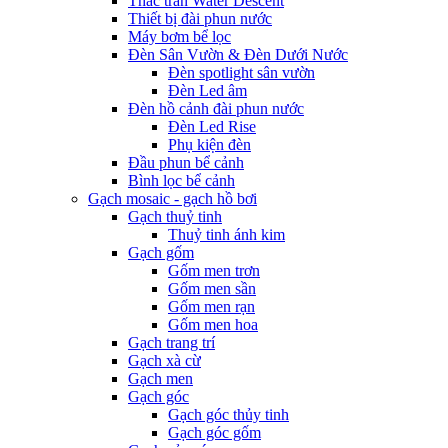
Thác tràn Water Descent
Thiết bị đài phun nước
Máy bơm bể lọc
Đèn Sân Vườn & Đèn Dưới Nước
Đèn spotlight sân vườn
Đèn Led âm
Đèn hồ cảnh đài phun nước
Đèn Led Rise
Phụ kiện đèn
Đầu phun bể cảnh
Bình lọc bể cảnh
Gạch mosaic - gạch hồ bơi
Gạch thuỷ tinh
Thuỷ tinh ánh kim
Gạch gốm
Gốm men trơn
Gốm men sần
Gốm men rạn
Gốm men hoa
Gạch trang trí
Gạch xà cừ
Gạch men
Gạch góc
Gạch góc thủy tinh
Gạch góc gốm