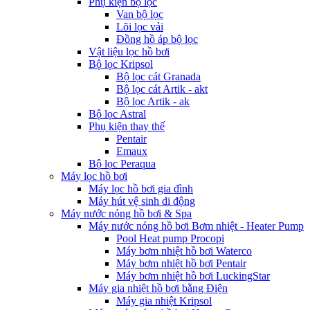
Phụ kiện bộ lọc
Van bộ lọc
Lõi lọc vải
Đồng hồ áp bộ lọc
Vật liệu lọc hồ bơi
Bộ lọc Kripsol
Bộ lọc cát Granada
Bộ lọc cát Artik - akt
Bộ lọc Artik - ak
Bộ lọc Astral
Phụ kiện thay thế
Pentair
Emaux
Bộ lọc Peraqua
Máy lọc hồ bơi
Máy lọc hồ bơi gia đình
Máy hút vệ sinh di động
Máy nước nóng hồ bơi & Spa
Máy nước nóng hồ bơi Bơm nhiệt - Heater Pump
Pool Heat pump Procopi
Máy bơm nhiệt hồ bơi Waterco
Máy bơm nhiệt hồ bơi Pentair
Máy bơm nhiệt hồ bơi LuckingStar
Máy gia nhiệt hồ bơi bằng Điện
Máy gia nhiệt Kripsol