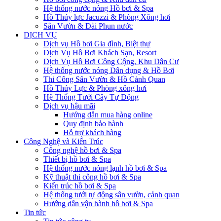
Hệ thống nước nóng Hồ bơi & Spa
Hồ Thủy lực Jacuzzi & Phòng Xông hơi
Sân Vườn & Đài Phun nước
DỊCH VỤ
Dịch vụ Hồ bơi Gia đình, Biệt thự
Dịch Vụ Hồ Bơi Khách Sạn, Resort
Dịch Vụ Hồ Bơi Công Cộng, Khu Dân Cư
Hệ thống nước nóng Dân dụng & Hồ Bơi
Thi Công Sân Vườn & Hồ Cảnh Quan
Hồ Thủy Lực & Phòng xông hơi
Hệ Thống Tưới Cây Tự Động
Dịch vụ hậu mãi
Hướng dẫn mua hàng online
Quy định bảo hành
Hỗ trợ khách hàng
Công Nghệ và Kiến Trúc
Công nghệ hồ bơi & Spa
Thiết bị hồ bơi & Spa
Hệ thống nước nóng lạnh hồ bơi & Spa
Kỹ thuật thi công hồ bơi & Spa
Kiến trúc hồ bơi & Spa
Hệ thống tưới tự động sân vườn, cảnh quan
Hướng dẫn vận hành hồ bơi & Spa
Tin tức