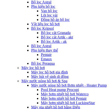
Bộ lọc Astral
Phụ kiện bộ lọc
Van bộ lọc
Lõi lọc vải
Đồng hồ áp bộ lọc
Vật liệu lọc hồ bơi
Bộ lọc Kripsol
Bộ lọc cát Granada
Bộ lọc cát Artik - akt
Bộ lọc Artik - ak
Bộ lọc Astral
Phụ kiện thay thế
Pentair
Emaux
Bộ lọc Peraqua
Máy lọc hồ bơi
Máy lọc hồ bơi gia đình
Máy hút vệ sinh di động
Máy nước nóng hồ bơi & Spa
Máy nước nóng hồ bơi Bơm nhiệt - Heater Pump
Pool Heat pump Procopi
Máy bơm nhiệt hồ bơi Waterco
Máy bơm nhiệt hồ bơi Pentair
Máy bơm nhiệt hồ bơi LuckingStar
Máy gia nhiệt hồ bơi bằng Điện