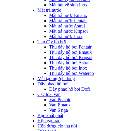
Mắt hút vệ sinh Inox
Mắt trả nước
Mắt trả nước Emaux
Mắt trả nước Pentair
Mắt trả nước Astral
Mắt trả nước Kripsol
Mắt trả nước Inox
Thu đáy hồ bơi
Thu đáy hồ bơi Pentair
Thu đáy hồ bơi Emaux
Thu đáy hồ bơi Kripsol
Thu đáy hồ bơi Astral
Thu đáy hồ bơi Inox
Thu đáy hồ bơi Waterco
Mắt tạo ngược dòng
Dây phao hồ bơi
Dây phao hồ bơi Dofi
Các loại van
Van Pentair
Van Emaux
Van 6 ngả
Bục xuất phát
Hộp gạn rác
Hộp đựng clo thả nổi