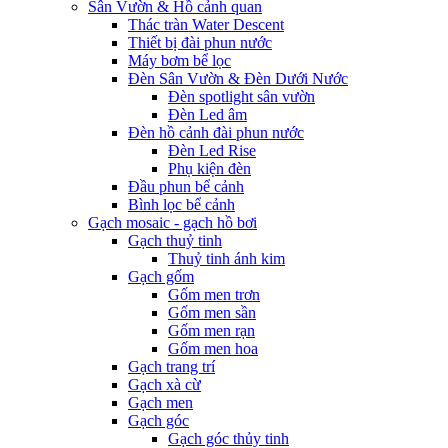
Sân Vườn & Hồ cảnh quan
Thác tràn Water Descent
Thiết bị đài phun nước
Máy bơm bể lọc
Đèn Sân Vườn & Đèn Dưới Nước
Đèn spotlight sân vườn
Đèn Led âm
Đèn hồ cảnh đài phun nước
Đèn Led Rise
Phụ kiện đèn
Đầu phun bể cảnh
Bình lọc bể cảnh
Gạch mosaic - gạch hồ bơi
Gạch thuỷ tinh
Thuỷ tinh ánh kim
Gạch gốm
Gốm men trơn
Gốm men sần
Gốm men rạn
Gốm men hoa
Gạch trang trí
Gạch xà cừ
Gạch men
Gạch góc
Gạch góc thủy tinh