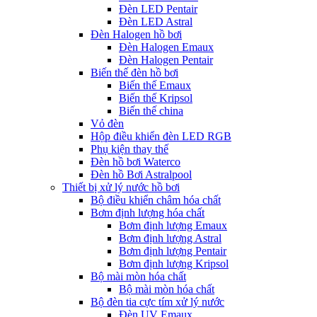
Đèn LED Pentair
Đèn LED Astral
Đèn Halogen hồ bơi
Đèn Halogen Emaux
Đèn Halogen Pentair
Biến thế đèn hồ bơi
Biến thế Emaux
Biến thế Kripsol
Biến thế china
Vỏ đèn
Hộp điều khiển đèn LED RGB
Phụ kiện thay thế
Đèn hồ bơi Waterco
Đèn hồ Bơi Astralpool
Thiết bị xử lý nước hồ bơi
Bộ điều khiển châm hóa chất
Bơm định lượng hóa chất
Bơm định lượng Emaux
Bơm định lượng Astral
Bơm định lượng Pentair
Bơm định lượng Kripsol
Bộ mài mòn hóa chất
Bộ mài mòn hóa chất
Bộ đèn tia cực tím xử lý nước
Đèn UV Emaux