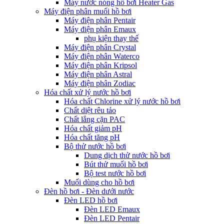
Máy nước nóng hồ bơi Heater Gas
Máy điện phân muối hồ bơi
Máy điện phân Pentair
Máy điện phân Emaux
phụ kiện thay thế
Máy điện phân Crystal
Máy điện phân Waterco
Máy điện phân Kripsol
Máy điện phân Astral
Máy điện phân Zodiac
Hóa chất xử lý nước hồ bơi
Hóa chất Chlorine xử lý nước hồ bơi
Chất diệt rêu tảo
Chất lắng cặn PAC
Hóa chất giảm pH
Hóa chất tăng pH
Bộ thử nước hồ bơi
Dung dịch thử nước hồ bơi
Bút thử muối hồ bơi
Bộ test nước hồ bơi
Muối dùng cho hồ bơi
Đèn hồ bơi - Đèn dưới nước
Đèn LED hồ bơi
Đèn LED Emaux
Đèn LED Pentair