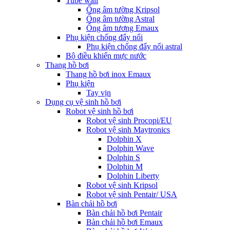
Tube wall
Ống âm tường Kripsol
Ống âm tường Astral
Ống âm tương Emaux
Phụ kiện chống đẩy nổi
Phụ kiện chống đẩy nổi astral
Bộ điều khiển mực nước
Thang hồ bơi
Thang hồ bơi inox Emaux
Phụ kiện
Tay vịn
Dụng cụ vệ sinh hồ bơi
Robot vệ sinh hồ bơi
Robot vệ sinh Procopi/EU
Robot vệ sinh Maytronics
Dolphin X
Dolphin Wave
Dolphin S
Dolphin M
Dolphin Liberty
Robot vệ sinh Kripsol
Robot vệ sinh Pentair/ USA
Bàn chải hồ bơi
Bàn chải hồ bơi Pentair
Bàn chải hồ bơi Emaux