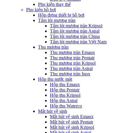
Phụ kiện thay thế
Phụ kiện hồ bơi
Hộp đựng thiết bị hồ bơi
Tấm lót mương tràn
Tấm lót mương tràn Kripsol
Tấm lót mương tràn Astral
Tấm lót mương tràn China
Tấm lót mương tràn Việt Nam
Thu mương tràn
Thu mương tràn Emaux
Thu mương tràn Pentair
Thu mương tràn Kripsol
Thu mương tràn Astral
Thu mương tràn Inox
Hôp thu nước mặt
Hộp thu Emaux
Hộp thu Pentair
Hộp thu Kripsol
Hộp thu Astral
Hộp thu Waterco
Mắt hút vệ sinh
Mắt hút vệ sinh Emaux
Mắt hút vệ sinh Pentair
Mắt hút vệ sinh Kripsol
Mắt hút vệ sinh Astral