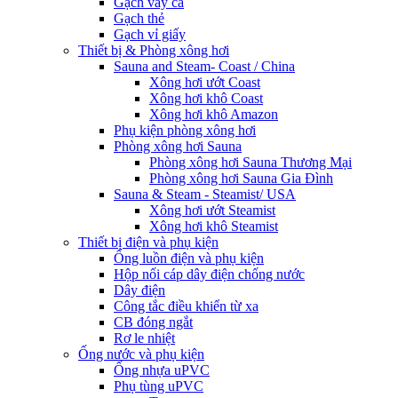
Gạch vảy cá
Gạch thẻ
Gạch vỉ giấy
Thiết bị & Phòng xông hơi
Sauna and Steam- Coast / China
Xông hơi ướt Coast
Xông hơi khô Coast
Xông hơi khô Amazon
Phụ kiện phòng xông hơi
Phòng xông hơi Sauna
Phòng xông hơi Sauna Thương Mại
Phòng xông hơi Sauna Gia Đình
Sauna & Steam - Steamist/ USA
Xông hơi ướt Steamist
Xông hơi khô Steamist
Thiết bị điện và phụ kiện
Ống luồn điện và phụ kiện
Hộp nối cáp dây điện chống nước
Dây điện
Công tắc điều khiển từ xa
CB đóng ngắt
Rơ le nhiệt
Ống nước và phụ kiện
Ống nhựa uPVC
Phụ tùng uPVC