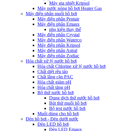
Máy gia nhiệt Kripsol
Máy nước nóng hồ bơi Heater Gas
Máy điện phân muối hồ bơi
Máy điện phân Pentair
Máy điện phân Emaux
phụ kiện thay thế
Máy điện phân Crystal
Máy điện phân Waterco
Máy điện phân Kripsol
Máy điện phân Astral
Máy điện phân Zodiac
Hóa chất xử lý nước hồ bơi
Hóa chất Chlorine xử lý nước hồ bơi
Chất diệt rêu tảo
Chất lắng cặn PAC
Hóa chất giảm pH
Hóa chất tăng pH
Bộ thử nước hồ bơi
Dung dịch thử nước hồ bơi
Bút thử muối hồ bơi
Bộ test nước hồ bơi
Muối dùng cho hồ bơi
Đèn hồ bơi - Đèn dưới nước
Đèn LED hồ bơi
Đèn LED Emaux