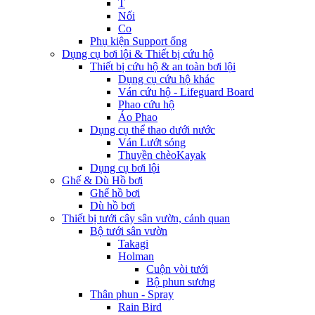
T
Nối
Co
Phụ kiện Support ống
Dụng cụ bơi lội & Thiết bị cứu hộ
Thiết bị cứu hộ & an toàn bơi lội
Dụng cụ cứu hộ khác
Ván cứu hộ - Lifeguard Board
Phao cứu hộ
Áo Phao
Dụng cụ thể thao dưới nước
Ván Lướt sóng
Thuyền chèoKayak
Dụng cụ bơi lội
Ghế & Dù Hồ bơi
Ghế hồ bơi
Dù hồ bơi
Thiết bị tưới cây sân vườn, cảnh quan
Bộ tưới sân vườn
Takagi
Holman
Cuộn vòi tưới
Bộ phun sương
Thân phun - Spray
Rain Bird