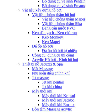
Bộ dụng cụ vệ sinh Pentair
Bộ dụng cụ vệ sinh Emaux
Vật liệu xây dựng hồ bơi
Vật liệu chống thấm hồ bơi
Vật liệu chống thấm Mapei
Vật liệu chống thấm Sika
Băng cản nước PVC
Keo dán gạch - Keo chà ron
Keo Monkey
Keo Mapei
Đá ốp hồ bơi
Đá ốp hồ bơi tự nhiên
Công cụ, dụng cụ thi công
Acrylic Hồ bơi - Kính hồ bơi
Thiết bị hồ Jacuzzi & Spa
Mắt Massage
Phụ kiện điều chỉnh khí
Jet masage
Jet khí pentair
Jet khí china
Máy thổi khí
Máy thổi khí Kripsol
Máy thổi khí Jackbo
Máy thổi khí Emaux
Bồn tắm Massage acrylic