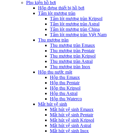
Phụ kiện hồ bơi
Hộp đựng thiết bị hồ bơi
Tấm lót mương tràn
Tấm lót mương tràn Kripsol
Tấm lót mương tràn Astral
Tấm lót mương tràn China
Tấm lót mương tràn Việt Nam
Thu mương tràn
Thu mương tràn Emaux
Thu mương tràn Pentair
Thu mương tràn Kripsol
Thu mương tràn Astral
Thu mương tràn Inox
Hôp thu nước mặt
Hộp thu Emaux
Hộp thu Pentair
Hộp thu Kripsol
Hộp thu Astral
Hộp thu Waterco
Mắt hút vệ sinh
Mắt hút vệ sinh Emaux
Mắt hút vệ sinh Pentair
Mắt hút vệ sinh Kripsol
Mắt hút vệ sinh Astral
Mắt hút vệ sinh Inox