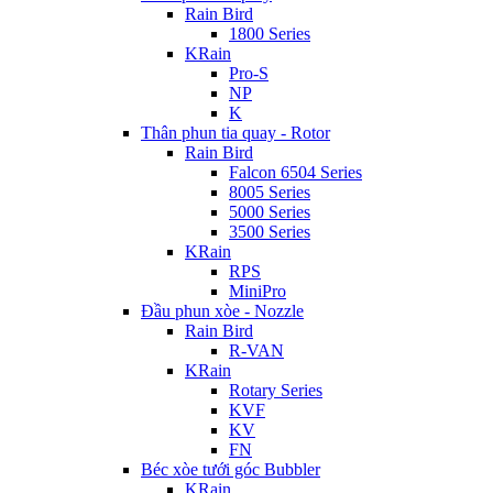
Rain Bird
1800 Series
KRain
Pro-S
NP
K
Thân phun tia quay - Rotor
Rain Bird
Falcon 6504 Series
8005 Series
5000 Series
3500 Series
KRain
RPS
MiniPro
Đầu phun xòe - Nozzle
Rain Bird
R-VAN
KRain
Rotary Series
KVF
KV
FN
Béc xòe tưới góc Bubbler
KRain