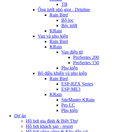
TB
Ống tưới nhỏ giọt - Dripline
Rain Bird
Bộ lọc
Béc tưới
KRain
Van và phụ kiện
Rain Bird
KRain
Van điện từ
ProSeries 200
ProSeries 150
Phụ kiện
Bộ điều khiển và phụ kiện
Rain Bird
ESP-RZX Series
ESP-ME3
KRain
SiteMaster KRain
Pro LC
Phụ kiện
Dự án
Hồ bơi gia đình & Biệt Thự
Hồ bơi khách sạn - resort
Hồ bơi công cộng & Khu dân cư