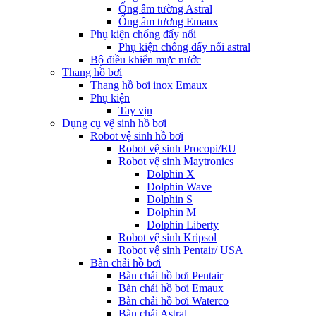
Ống âm tường Astral
Ống âm tương Emaux
Phụ kiện chống đẩy nổi
Phụ kiện chống đẩy nổi astral
Bộ điều khiển mực nước
Thang hồ bơi
Thang hồ bơi inox Emaux
Phụ kiện
Tay vịn
Dụng cụ vệ sinh hồ bơi
Robot vệ sinh hồ bơi
Robot vệ sinh Procopi/EU
Robot vệ sinh Maytronics
Dolphin X
Dolphin Wave
Dolphin S
Dolphin M
Dolphin Liberty
Robot vệ sinh Kripsol
Robot vệ sinh Pentair/ USA
Bàn chải hồ bơi
Bàn chải hồ bơi Pentair
Bàn chải hồ bơi Emaux
Bàn chải hồ bơi Waterco
Bàn chải Astral