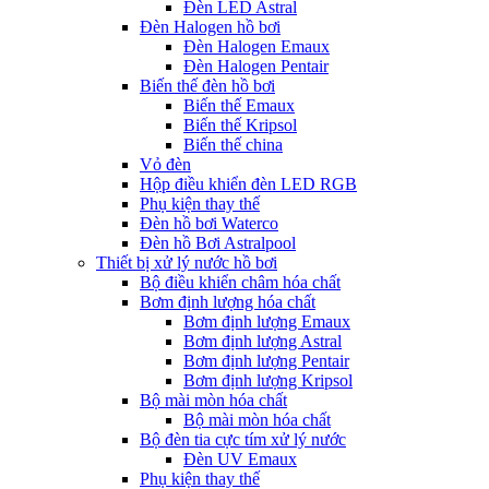
Đèn LED Astral
Đèn Halogen hồ bơi
Đèn Halogen Emaux
Đèn Halogen Pentair
Biến thế đèn hồ bơi
Biến thế Emaux
Biến thế Kripsol
Biến thế china
Vỏ đèn
Hộp điều khiển đèn LED RGB
Phụ kiện thay thế
Đèn hồ bơi Waterco
Đèn hồ Bơi Astralpool
Thiết bị xử lý nước hồ bơi
Bộ điều khiển châm hóa chất
Bơm định lượng hóa chất
Bơm định lượng Emaux
Bơm định lượng Astral
Bơm định lượng Pentair
Bơm định lượng Kripsol
Bộ mài mòn hóa chất
Bộ mài mòn hóa chất
Bộ đèn tia cực tím xử lý nước
Đèn UV Emaux
Phụ kiện thay thế