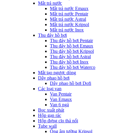
Mắt trả nước
Mắt trả nước Emaux
Mắt trả nước Pentair
Mắt trả nước Astral
Mắt trả nước Kripsol
Mắt trả nước Inox
Thu đáy hồ bơi
Thu đáy hồ bơi Pentair
Thu đáy hồ bơi Emaux
Thu đáy hồ bơi Kripsol
Thu đáy hồ bơi Astral
Thu đáy hồ bơi Inox
Thu đáy hồ bơi Waterco
Mắt tạo ngược dòng
Dây phao hồ bơi
Dây phao hồ bơi Dofi
Các loại van
Van Pentair
Van Emaux
Van 6 ngả
Bục xuất phát
Hộp gạn rác
Hộp đựng clo thả nổi
Tube wall
Ống âm tường Kripsol