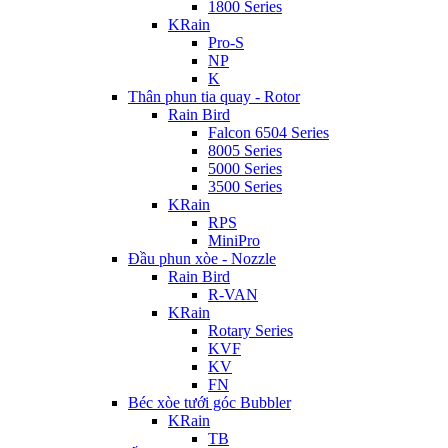
1800 Series
KRain
Pro-S
NP
K
Thân phun tia quay - Rotor
Rain Bird
Falcon 6504 Series
8005 Series
5000 Series
3500 Series
KRain
RPS
MiniPro
Đầu phun xòe - Nozzle
Rain Bird
R-VAN
KRain
Rotary Series
KVF
KV
FN
Béc xòe tưới góc Bubbler
KRain
TB