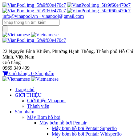
info@vinapool.vn - vinapool@gmail.com
22 Nguyễn Bỉnh Khiêm, Phường Hạnh Thông, Thành phố Hồ Chí
Minh, Việt Nam
Giỏ hàng
0969 349 499
Giỏ hàng :
0
Sản phẩm
Trang chủ
GIỚI THIỆU
Giới thiệu Vinapool
Thành viên
Sản phẩm
Máy Bơm hồ bơi
Máy bơm hồ bơi Pentair
Máy bơm hồ bơi Pentair Superflo
Máy bơm hồ bơi Pentair Whisperflo