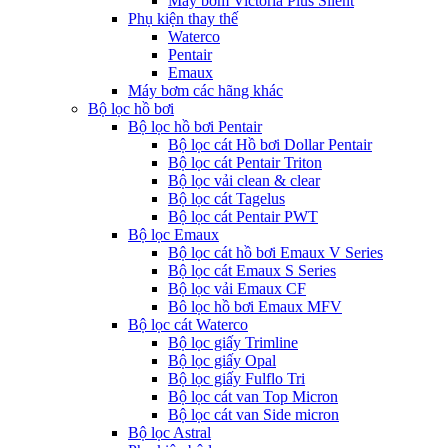
Máy bơm Victoria Plus Silent
Phụ kiện thay thế
Waterco
Pentair
Emaux
Máy bơm các hãng khác
Bộ lọc hồ bơi
Bộ lọc hồ bơi Pentair
Bộ lọc cát Hồ bơi Dollar Pentair
Bộ lọc cát Pentair Triton
Bộ lọc vải clean & clear
Bộ lọc cát Tagelus
Bộ lọc cát Pentair PWT
Bộ lọc Emaux
Bộ lọc cát hồ bơi Emaux V Series
Bộ lọc cát Emaux S Series
Bộ lọc vải Emaux CF
Bô lọc hồ bơi Emaux MFV
Bộ lọc cát Waterco
Bộ lọc giấy Trimline
Bộ lọc giấy Opal
Bộ lọc giấy Fulflo Tri
Bộ lọc cát van Top Micron
Bộ lọc cát van Side micron
Bộ lọc Astral