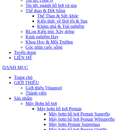
Tin tức công ty
Tin tức ngành hồ bơi và spa
Thể thao & Đời Sống
Thể Thao & Sức khỏe
Kiến thức về Bơi lội & Spa
Khám phá & Trải nghiệm
BLog Kiến trúc Xây dựng
Kinh nghiệm Hay
Khoa Học & Môi Trường
Góc nhìn cuộc sống
Tuyển dụng
LIÊN HỆ
DANH MỤC
Trang chủ
GIỚI THIỆU
Giới thiệu Vinapool
Thành viên
Sản phẩm
Máy Bơm hồ bơi
Máy bơm hồ bơi Pentair
Máy bơm hồ bơi Pentair Superflo
Máy bơm hồ bơi Pentair Whisperflo
Máy bơm Pentair Supermax
Máy bơm hồ bơi Pentair Optiflo