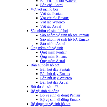
Bàn chải hồ bơi Waterco
Bàn chải Astral
Vợt vớt rác hồ bơi
Vợt rác Pentair
Vợt vớt rác Emaux
Vợt rác Waterco
Vợt rác Astral
Sào nhôm vệ sinh hồ bơi
Sào nhôm vệ sinh hồ bơi Pentair
Sào nhôm vệ sinh hồ bơi Emaux
Sào nhôm Astral
Ống mềm hút vệ sinh
Ống mềm Pentair
Ống mềm Emaux
Ống mềm Astral
Bàn hút đáy hồ bơi
Bàn hút đáy Pentair
Bàn hút đáy Emaux
Bàn hút đáy Waterco
Bàn hút đáy Astral
Bút đo chỉ số nước
Bộ vệ sinh di động
Bộ vệ sinh di động Pentair
Bộ vệ sinh di động Emaux
Bộ dụng cụ vệ sinh hồ bơi