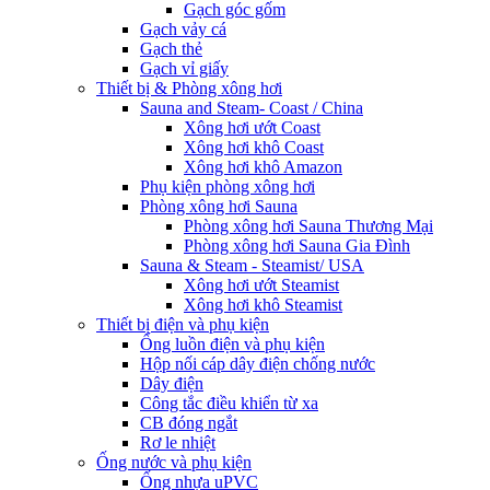
Gạch góc gốm
Gạch vảy cá
Gạch thẻ
Gạch vỉ giấy
Thiết bị & Phòng xông hơi
Sauna and Steam- Coast / China
Xông hơi ướt Coast
Xông hơi khô Coast
Xông hơi khô Amazon
Phụ kiện phòng xông hơi
Phòng xông hơi Sauna
Phòng xông hơi Sauna Thương Mại
Phòng xông hơi Sauna Gia Đình
Sauna & Steam - Steamist/ USA
Xông hơi ướt Steamist
Xông hơi khô Steamist
Thiết bị điện và phụ kiện
Ống luồn điện và phụ kiện
Hộp nối cáp dây điện chống nước
Dây điện
Công tắc điều khiển từ xa
CB đóng ngắt
Rơ le nhiệt
Ống nước và phụ kiện
Ống nhựa uPVC