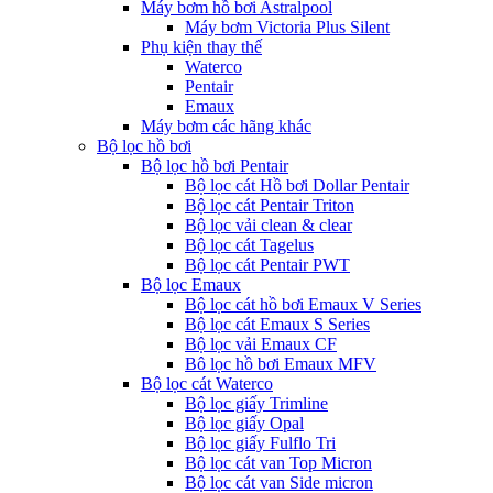
Máy bơm hồ bơi Astralpool
Máy bơm Victoria Plus Silent
Phụ kiện thay thế
Waterco
Pentair
Emaux
Máy bơm các hãng khác
Bộ lọc hồ bơi
Bộ lọc hồ bơi Pentair
Bộ lọc cát Hồ bơi Dollar Pentair
Bộ lọc cát Pentair Triton
Bộ lọc vải clean & clear
Bộ lọc cát Tagelus
Bộ lọc cát Pentair PWT
Bộ lọc Emaux
Bộ lọc cát hồ bơi Emaux V Series
Bộ lọc cát Emaux S Series
Bộ lọc vải Emaux CF
Bô lọc hồ bơi Emaux MFV
Bộ lọc cát Waterco
Bộ lọc giấy Trimline
Bộ lọc giấy Opal
Bộ lọc giấy Fulflo Tri
Bộ lọc cát van Top Micron
Bộ lọc cát van Side micron