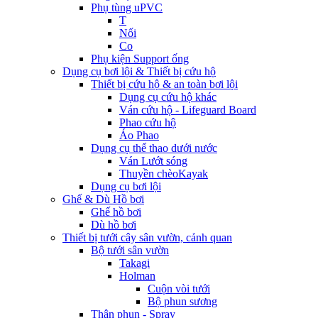
Phụ tùng uPVC
T
Nối
Co
Phụ kiện Support ống
Dụng cụ bơi lội & Thiết bị cứu hộ
Thiết bị cứu hộ & an toàn bơi lội
Dụng cụ cứu hộ khác
Ván cứu hộ - Lifeguard Board
Phao cứu hộ
Áo Phao
Dụng cụ thể thao dưới nước
Ván Lướt sóng
Thuyền chèoKayak
Dụng cụ bơi lội
Ghế & Dù Hồ bơi
Ghế hồ bơi
Dù hồ bơi
Thiết bị tưới cây sân vườn, cảnh quan
Bộ tưới sân vườn
Takagi
Holman
Cuộn vòi tưới
Bộ phun sương
Thân phun - Spray