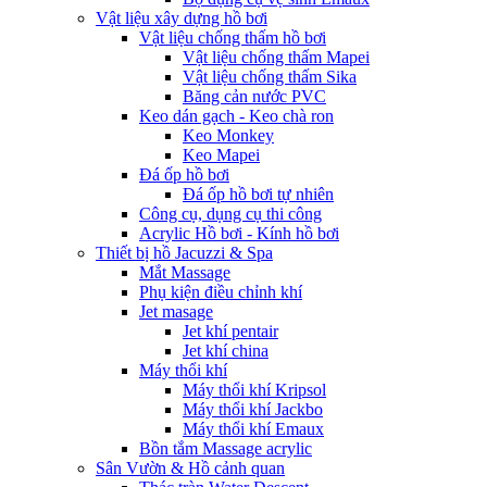
Vật liệu xây dựng hồ bơi
Vật liệu chống thấm hồ bơi
Vật liệu chống thấm Mapei
Vật liệu chống thấm Sika
Băng cản nước PVC
Keo dán gạch - Keo chà ron
Keo Monkey
Keo Mapei
Đá ốp hồ bơi
Đá ốp hồ bơi tự nhiên
Công cụ, dụng cụ thi công
Acrylic Hồ bơi - Kính hồ bơi
Thiết bị hồ Jacuzzi & Spa
Mắt Massage
Phụ kiện điều chỉnh khí
Jet masage
Jet khí pentair
Jet khí china
Máy thổi khí
Máy thổi khí Kripsol
Máy thổi khí Jackbo
Máy thổi khí Emaux
Bồn tắm Massage acrylic
Sân Vườn & Hồ cảnh quan