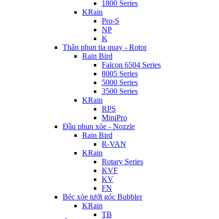
1800 Series
KRain
Pro-S
NP
K
Thân phun tia quay - Rotor
Rain Bird
Falcon 6504 Series
8005 Series
5000 Series
3500 Series
KRain
RPS
MiniPro
Đầu phun xòe - Nozzle
Rain Bird
R-VAN
KRain
Rotary Series
KVF
KV
FN
Béc xòe tưới góc Bubbler
KRain
TB