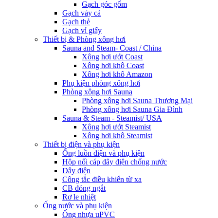
Gạch góc gốm
Gạch vảy cá
Gạch thẻ
Gạch vỉ giấy
Thiết bị & Phòng xông hơi
Sauna and Steam- Coast / China
Xông hơi ướt Coast
Xông hơi khô Coast
Xông hơi khô Amazon
Phụ kiện phòng xông hơi
Phòng xông hơi Sauna
Phòng xông hơi Sauna Thương Mại
Phòng xông hơi Sauna Gia Đình
Sauna & Steam - Steamist/ USA
Xông hơi ướt Steamist
Xông hơi khô Steamist
Thiết bị điện và phụ kiện
Ống luồn điện và phụ kiện
Hộp nối cáp dây điện chống nước
Dây điện
Công tắc điều khiển từ xa
CB đóng ngắt
Rơ le nhiệt
Ống nước và phụ kiện
Ống nhựa uPVC