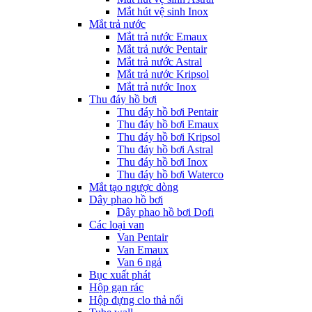
Mắt hút vệ sinh Inox
Mắt trả nước
Mắt trả nước Emaux
Mắt trả nước Pentair
Mắt trả nước Astral
Mắt trả nước Kripsol
Mắt trả nước Inox
Thu đáy hồ bơi
Thu đáy hồ bơi Pentair
Thu đáy hồ bơi Emaux
Thu đáy hồ bơi Kripsol
Thu đáy hồ bơi Astral
Thu đáy hồ bơi Inox
Thu đáy hồ bơi Waterco
Mắt tạo ngược dòng
Dây phao hồ bơi
Dây phao hồ bơi Dofi
Các loại van
Van Pentair
Van Emaux
Van 6 ngả
Bục xuất phát
Hộp gạn rác
Hộp đựng clo thả nổi