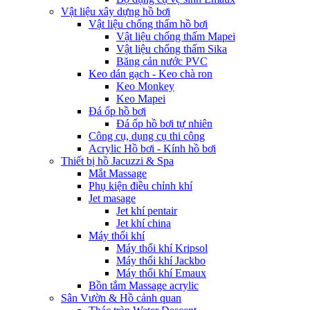
Vật liệu xây dựng hồ bơi
Vật liệu chống thấm hồ bơi
Vật liệu chống thấm Mapei
Vật liệu chống thấm Sika
Băng cản nước PVC
Keo dán gạch - Keo chà ron
Keo Monkey
Keo Mapei
Đá ốp hồ bơi
Đá ốp hồ bơi tự nhiên
Công cụ, dụng cụ thi công
Acrylic Hồ bơi - Kính hồ bơi
Thiết bị hồ Jacuzzi & Spa
Mắt Massage
Phụ kiện điều chỉnh khí
Jet masage
Jet khí pentair
Jet khí china
Máy thổi khí
Máy thổi khí Kripsol
Máy thổi khí Jackbo
Máy thổi khí Emaux
Bồn tắm Massage acrylic
Sân Vườn & Hồ cảnh quan