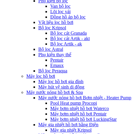
Phụ kiện bộ lọc
Van bộ lọc
Lõi lọc vải
Đồng hồ áp bộ lọc
Vật liệu lọc hồ bơi
Bộ lọc Kripsol
Bộ lọc cát Granada
Bộ lọc cát Artik - akt
Bộ lọc Artik - ak
Bộ lọc Astral
Phụ kiện thay thế
Pentair
Emaux
Bộ lọc Peraqua
Máy lọc hồ bơi
Máy lọc hồ bơi gia đình
Máy hút vệ sinh di động
Máy nước nóng hồ bơi & Spa
Máy nước nóng hồ bơi Bơm nhiệt - Heater Pump
Pool Heat pump Procopi
Máy bơm nhiệt hồ bơi Waterco
Máy bơm nhiệt hồ bơi Pentair
Máy bơm nhiệt hồ bơi LuckingStar
Máy gia nhiệt hồ bơi bằng Điện
Máy gia nhiệt Kripsol