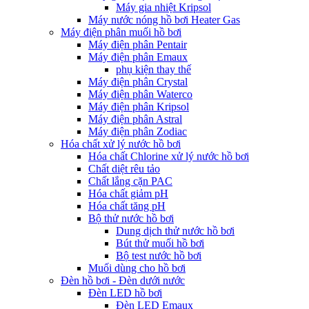
Máy gia nhiệt Kripsol
Máy nước nóng hồ bơi Heater Gas
Máy điện phân muối hồ bơi
Máy điện phân Pentair
Máy điện phân Emaux
phụ kiện thay thế
Máy điện phân Crystal
Máy điện phân Waterco
Máy điện phân Kripsol
Máy điện phân Astral
Máy điện phân Zodiac
Hóa chất xử lý nước hồ bơi
Hóa chất Chlorine xử lý nước hồ bơi
Chất diệt rêu tảo
Chất lắng cặn PAC
Hóa chất giảm pH
Hóa chất tăng pH
Bộ thử nước hồ bơi
Dung dịch thử nước hồ bơi
Bút thử muối hồ bơi
Bộ test nước hồ bơi
Muối dùng cho hồ bơi
Đèn hồ bơi - Đèn dưới nước
Đèn LED hồ bơi
Đèn LED Emaux