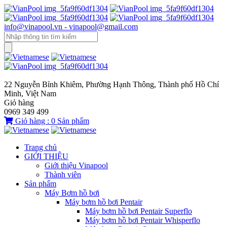
info@vinapool.vn - vinapool@gmail.com
22 Nguyễn Bỉnh Khiêm, Phường Hạnh Thông, Thành phố Hồ Chí
Minh, Việt Nam
Giỏ hàng
0969 349 499
Giỏ hàng :
0
Sản phẩm
Trang chủ
GIỚI THIỆU
Giới thiệu Vinapool
Thành viên
Sản phẩm
Máy Bơm hồ bơi
Máy bơm hồ bơi Pentair
Máy bơm hồ bơi Pentair Superflo
Máy bơm hồ bơi Pentair Whisperflo