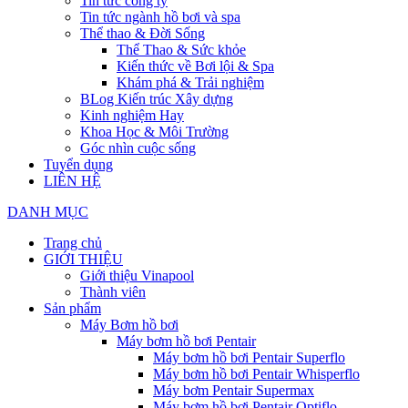
Tin tức công ty
Tin tức ngành hồ bơi và spa
Thể thao & Đời Sống
Thể Thao & Sức khỏe
Kiến thức về Bơi lội & Spa
Khám phá & Trải nghiệm
BLog Kiến trúc Xây dựng
Kinh nghiệm Hay
Khoa Học & Môi Trường
Góc nhìn cuộc sống
Tuyển dụng
LIÊN HỆ
DANH MỤC
Trang chủ
GIỚI THIỆU
Giới thiệu Vinapool
Thành viên
Sản phẩm
Máy Bơm hồ bơi
Máy bơm hồ bơi Pentair
Máy bơm hồ bơi Pentair Superflo
Máy bơm hồ bơi Pentair Whisperflo
Máy bơm Pentair Supermax
Máy bơm hồ bơi Pentair Optiflo