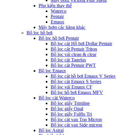
Máy bơm Victoria Plus Silent
Phụ kiện thay thế
Waterco
Pentair
Emaux
Máy bơm các hãng khác
Bộ lọc hồ bơi
Bộ lọc hồ bơi Pentair
Bộ lọc cát Hồ bơi Dollar Pentair
Bộ lọc cát Pentair Triton
Bộ lọc vải clean & clear
Bộ lọc cát Tagelus
Bộ lọc cát Pentair PWT
Bộ lọc Emaux
Bộ lọc cát hồ bơi Emaux V Series
Bộ lọc cát Emaux S Series
Bộ lọc vải Emaux CF
Bô lọc hồ bơi Emaux MFV
Bộ lọc cát Waterco
Bộ lọc giấy Trimline
Bộ lọc giấy Opal
Bộ lọc giấy Fulflo Tri
Bộ lọc cát van Top Micron
Bộ lọc cát van Side micron
Bộ lọc Astral