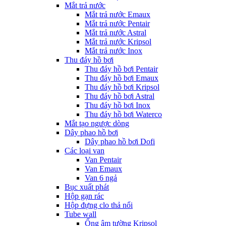
Mắt trả nước
Mắt trả nước Emaux
Mắt trả nước Pentair
Mắt trả nước Astral
Mắt trả nước Kripsol
Mắt trả nước Inox
Thu đáy hồ bơi
Thu đáy hồ bơi Pentair
Thu đáy hồ bơi Emaux
Thu đáy hồ bơi Kripsol
Thu đáy hồ bơi Astral
Thu đáy hồ bơi Inox
Thu đáy hồ bơi Waterco
Mắt tạo ngược dòng
Dây phao hồ bơi
Dây phao hồ bơi Dofi
Các loại van
Van Pentair
Van Emaux
Van 6 ngả
Bục xuất phát
Hộp gạn rác
Hộp đựng clo thả nổi
Tube wall
Ống âm tường Kripsol