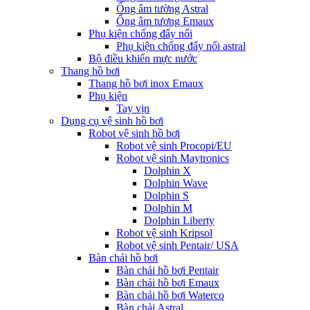
Ống âm tường Astral
Ống âm tương Emaux
Phụ kiện chống đẩy nổi
Phụ kiện chống đẩy nổi astral
Bộ điều khiển mực nước
Thang hồ bơi
Thang hồ bơi inox Emaux
Phụ kiện
Tay vịn
Dụng cụ vệ sinh hồ bơi
Robot vệ sinh hồ bơi
Robot vệ sinh Procopi/EU
Robot vệ sinh Maytronics
Dolphin X
Dolphin Wave
Dolphin S
Dolphin M
Dolphin Liberty
Robot vệ sinh Kripsol
Robot vệ sinh Pentair/ USA
Bàn chải hồ bơi
Bàn chải hồ bơi Pentair
Bàn chải hồ bơi Emaux
Bàn chải hồ bơi Waterco
Bàn chải Astral