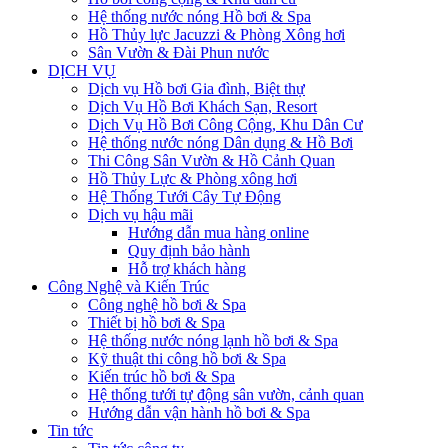
Hệ thống nước nóng Hồ bơi & Spa
Hồ Thủy lực Jacuzzi & Phòng Xông hơi
Sân Vườn & Đài Phun nước
DỊCH VỤ
Dịch vụ Hồ bơi Gia đình, Biệt thự
Dịch Vụ Hồ Bơi Khách Sạn, Resort
Dịch Vụ Hồ Bơi Công Cộng, Khu Dân Cư
Hệ thống nước nóng Dân dụng & Hồ Bơi
Thi Công Sân Vườn & Hồ Cảnh Quan
Hồ Thủy Lực & Phòng xông hơi
Hệ Thống Tưới Cây Tự Động
Dịch vụ hậu mãi
Hướng dẫn mua hàng online
Quy định bảo hành
Hỗ trợ khách hàng
Công Nghệ và Kiến Trúc
Công nghệ hồ bơi & Spa
Thiết bị hồ bơi & Spa
Hệ thống nước nóng lạnh hồ bơi & Spa
Kỹ thuật thi công hồ bơi & Spa
Kiến trúc hồ bơi & Spa
Hệ thống tưới tự động sân vườn, cảnh quan
Hướng dẫn vận hành hồ bơi & Spa
Tin tức