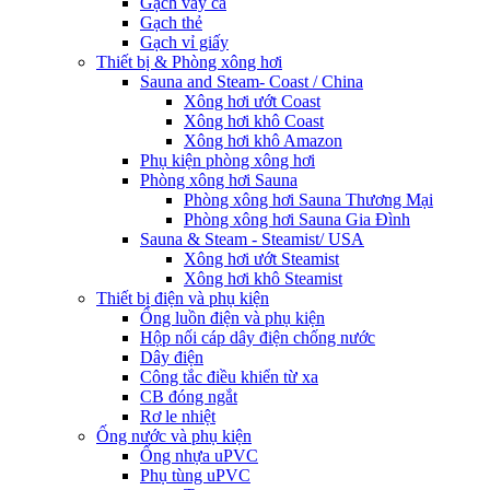
Gạch vảy cá
Gạch thẻ
Gạch vỉ giấy
Thiết bị & Phòng xông hơi
Sauna and Steam- Coast / China
Xông hơi ướt Coast
Xông hơi khô Coast
Xông hơi khô Amazon
Phụ kiện phòng xông hơi
Phòng xông hơi Sauna
Phòng xông hơi Sauna Thương Mại
Phòng xông hơi Sauna Gia Đình
Sauna & Steam - Steamist/ USA
Xông hơi ướt Steamist
Xông hơi khô Steamist
Thiết bị điện và phụ kiện
Ống luồn điện và phụ kiện
Hộp nối cáp dây điện chống nước
Dây điện
Công tắc điều khiển từ xa
CB đóng ngắt
Rơ le nhiệt
Ống nước và phụ kiện
Ống nhựa uPVC
Phụ tùng uPVC