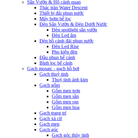
Sân Vườn & Hồ cảnh quan
Thác tràn Water Descent
Thiết bị đài phun nước
Máy bơm bể lọc
Đèn Sân Vườn & Đèn Dưới Nước
Đèn spotlight sân vườn
Đèn Led âm
Đèn hồ cảnh đài phun nước
Đèn Led Rise
Phụ kiện đèn
Đầu phun bể cảnh
Bình lọc bể cảnh
Gạch mosaic - gạch hồ bơi
Gạch thuỷ tinh
Thuỷ tinh ánh kim
Gạch gốm
Gốm men trơn
Gốm men sần
Gốm men rạn
Gốm men hoa
Gạch trang trí
Gạch xà cừ
Gạch men
Gạch góc
Gạch góc thủy tinh