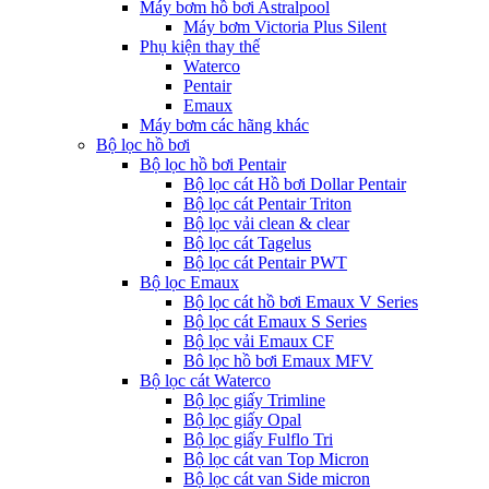
Máy bơm hồ bơi Astralpool
Máy bơm Victoria Plus Silent
Phụ kiện thay thế
Waterco
Pentair
Emaux
Máy bơm các hãng khác
Bộ lọc hồ bơi
Bộ lọc hồ bơi Pentair
Bộ lọc cát Hồ bơi Dollar Pentair
Bộ lọc cát Pentair Triton
Bộ lọc vải clean & clear
Bộ lọc cát Tagelus
Bộ lọc cát Pentair PWT
Bộ lọc Emaux
Bộ lọc cát hồ bơi Emaux V Series
Bộ lọc cát Emaux S Series
Bộ lọc vải Emaux CF
Bô lọc hồ bơi Emaux MFV
Bộ lọc cát Waterco
Bộ lọc giấy Trimline
Bộ lọc giấy Opal
Bộ lọc giấy Fulflo Tri
Bộ lọc cát van Top Micron
Bộ lọc cát van Side micron