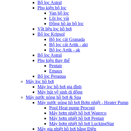
Bộ lọc Astral
Phụ kiện bộ lọc
Van bộ lọc
Lõi lọc vải
Đồng hồ áp bộ lọc
Vật liệu lọc hồ bơi
Bộ lọc Kripsol
Bộ lọc cát Granada
Bộ lọc cát Artik - akt
Bộ lọc Artik - ak
Bộ lọc Astral
Phụ kiện thay thế
Pentair
Emaux
Bộ lọc Peraqua
Máy lọc hồ bơi
Máy lọc hồ bơi gia đình
Máy hút vệ sinh di động
Máy nước nóng hồ bơi & Spa
Máy nước nóng hồ bơi Bơm nhiệt - Heater Pump
Pool Heat pump Procopi
Máy bơm nhiệt hồ bơi Waterco
Máy bơm nhiệt hồ bơi Pentair
Máy bơm nhiệt hồ bơi LuckingStar
Máy gia nhiệt hồ bơi bằng Điện