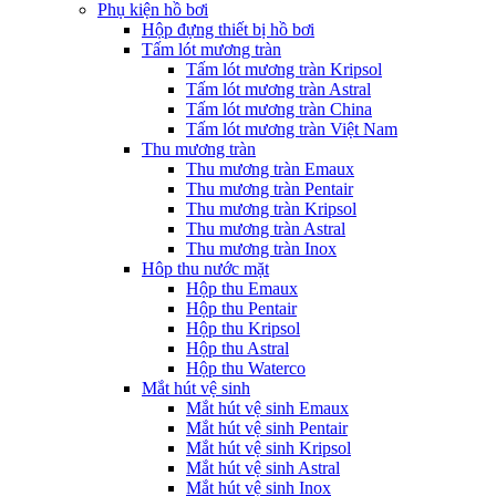
Phụ kiện hồ bơi
Hộp đựng thiết bị hồ bơi
Tấm lót mương tràn
Tấm lót mương tràn Kripsol
Tấm lót mương tràn Astral
Tấm lót mương tràn China
Tấm lót mương tràn Việt Nam
Thu mương tràn
Thu mương tràn Emaux
Thu mương tràn Pentair
Thu mương tràn Kripsol
Thu mương tràn Astral
Thu mương tràn Inox
Hôp thu nước mặt
Hộp thu Emaux
Hộp thu Pentair
Hộp thu Kripsol
Hộp thu Astral
Hộp thu Waterco
Mắt hút vệ sinh
Mắt hút vệ sinh Emaux
Mắt hút vệ sinh Pentair
Mắt hút vệ sinh Kripsol
Mắt hút vệ sinh Astral
Mắt hút vệ sinh Inox