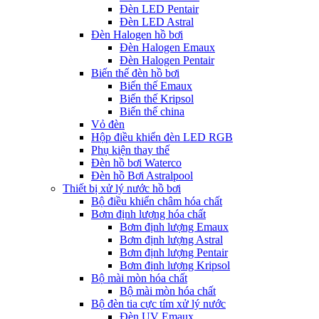
Đèn LED Pentair
Đèn LED Astral
Đèn Halogen hồ bơi
Đèn Halogen Emaux
Đèn Halogen Pentair
Biến thế đèn hồ bơi
Biến thế Emaux
Biến thế Kripsol
Biến thế china
Vỏ đèn
Hộp điều khiển đèn LED RGB
Phụ kiện thay thế
Đèn hồ bơi Waterco
Đèn hồ Bơi Astralpool
Thiết bị xử lý nước hồ bơi
Bộ điều khiển châm hóa chất
Bơm định lượng hóa chất
Bơm định lượng Emaux
Bơm định lượng Astral
Bơm định lượng Pentair
Bơm định lượng Kripsol
Bộ mài mòn hóa chất
Bộ mài mòn hóa chất
Bộ đèn tia cực tím xử lý nước
Đèn UV Emaux