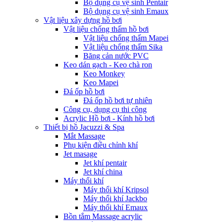
Bộ dụng cụ vệ sinh Pentair
Bộ dụng cụ vệ sinh Emaux
Vật liệu xây dựng hồ bơi
Vật liệu chống thấm hồ bơi
Vật liệu chống thấm Mapei
Vật liệu chống thấm Sika
Băng cản nước PVC
Keo dán gạch - Keo chà ron
Keo Monkey
Keo Mapei
Đá ốp hồ bơi
Đá ốp hồ bơi tự nhiên
Công cụ, dụng cụ thi công
Acrylic Hồ bơi - Kính hồ bơi
Thiết bị hồ Jacuzzi & Spa
Mắt Massage
Phụ kiện điều chỉnh khí
Jet masage
Jet khí pentair
Jet khí china
Máy thổi khí
Máy thổi khí Kripsol
Máy thổi khí Jackbo
Máy thổi khí Emaux
Bồn tắm Massage acrylic