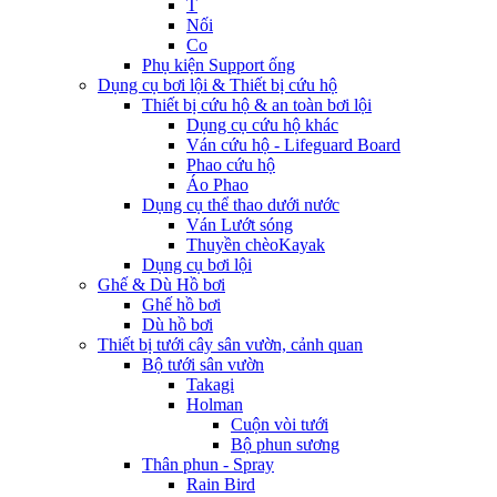
T
Nối
Co
Phụ kiện Support ống
Dụng cụ bơi lội & Thiết bị cứu hộ
Thiết bị cứu hộ & an toàn bơi lội
Dụng cụ cứu hộ khác
Ván cứu hộ - Lifeguard Board
Phao cứu hộ
Áo Phao
Dụng cụ thể thao dưới nước
Ván Lướt sóng
Thuyền chèoKayak
Dụng cụ bơi lội
Ghế & Dù Hồ bơi
Ghế hồ bơi
Dù hồ bơi
Thiết bị tưới cây sân vườn, cảnh quan
Bộ tưới sân vườn
Takagi
Holman
Cuộn vòi tưới
Bộ phun sương
Thân phun - Spray
Rain Bird