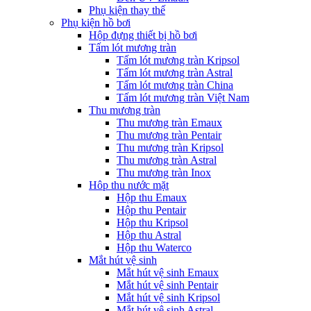
Phụ kiện thay thế
Phụ kiện hồ bơi
Hộp đựng thiết bị hồ bơi
Tấm lót mương tràn
Tấm lót mương tràn Kripsol
Tấm lót mương tràn Astral
Tấm lót mương tràn China
Tấm lót mương tràn Việt Nam
Thu mương tràn
Thu mương tràn Emaux
Thu mương tràn Pentair
Thu mương tràn Kripsol
Thu mương tràn Astral
Thu mương tràn Inox
Hôp thu nước mặt
Hộp thu Emaux
Hộp thu Pentair
Hộp thu Kripsol
Hộp thu Astral
Hộp thu Waterco
Mắt hút vệ sinh
Mắt hút vệ sinh Emaux
Mắt hút vệ sinh Pentair
Mắt hút vệ sinh Kripsol
Mắt hút vệ sinh Astral