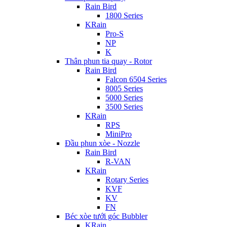
Rain Bird
1800 Series
KRain
Pro-S
NP
K
Thân phun tia quay - Rotor
Rain Bird
Falcon 6504 Series
8005 Series
5000 Series
3500 Series
KRain
RPS
MiniPro
Đầu phun xòe - Nozzle
Rain Bird
R-VAN
KRain
Rotary Series
KVF
KV
FN
Béc xòe tưới góc Bubbler
KRain