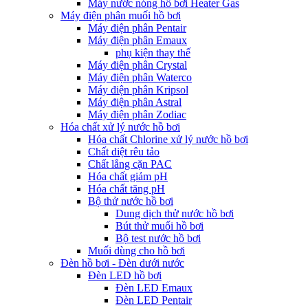
Máy nước nóng hồ bơi Heater Gas
Máy điện phân muối hồ bơi
Máy điện phân Pentair
Máy điện phân Emaux
phụ kiện thay thế
Máy điện phân Crystal
Máy điện phân Waterco
Máy điện phân Kripsol
Máy điện phân Astral
Máy điện phân Zodiac
Hóa chất xử lý nước hồ bơi
Hóa chất Chlorine xử lý nước hồ bơi
Chất diệt rêu tảo
Chất lắng cặn PAC
Hóa chất giảm pH
Hóa chất tăng pH
Bộ thử nước hồ bơi
Dung dịch thử nước hồ bơi
Bút thử muối hồ bơi
Bộ test nước hồ bơi
Muối dùng cho hồ bơi
Đèn hồ bơi - Đèn dưới nước
Đèn LED hồ bơi
Đèn LED Emaux
Đèn LED Pentair