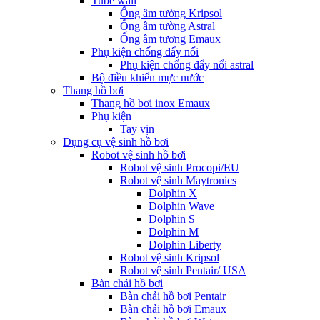
Tube wall
Ống âm tường Kripsol
Ống âm tường Astral
Ống âm tương Emaux
Phụ kiện chống đẩy nổi
Phụ kiện chống đẩy nổi astral
Bộ điều khiển mực nước
Thang hồ bơi
Thang hồ bơi inox Emaux
Phụ kiện
Tay vịn
Dụng cụ vệ sinh hồ bơi
Robot vệ sinh hồ bơi
Robot vệ sinh Procopi/EU
Robot vệ sinh Maytronics
Dolphin X
Dolphin Wave
Dolphin S
Dolphin M
Dolphin Liberty
Robot vệ sinh Kripsol
Robot vệ sinh Pentair/ USA
Bàn chải hồ bơi
Bàn chải hồ bơi Pentair
Bàn chải hồ bơi Emaux