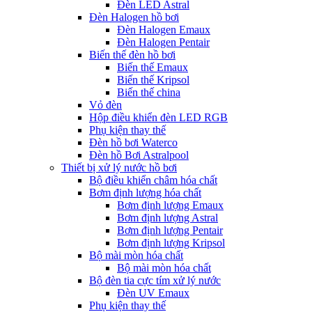
Đèn LED Astral
Đèn Halogen hồ bơi
Đèn Halogen Emaux
Đèn Halogen Pentair
Biến thế đèn hồ bơi
Biến thế Emaux
Biến thế Kripsol
Biến thế china
Vỏ đèn
Hộp điều khiển đèn LED RGB
Phụ kiện thay thế
Đèn hồ bơi Waterco
Đèn hồ Bơi Astralpool
Thiết bị xử lý nước hồ bơi
Bộ điều khiển châm hóa chất
Bơm định lượng hóa chất
Bơm định lượng Emaux
Bơm định lượng Astral
Bơm định lượng Pentair
Bơm định lượng Kripsol
Bộ mài mòn hóa chất
Bộ mài mòn hóa chất
Bộ đèn tia cực tím xử lý nước
Đèn UV Emaux
Phụ kiện thay thế