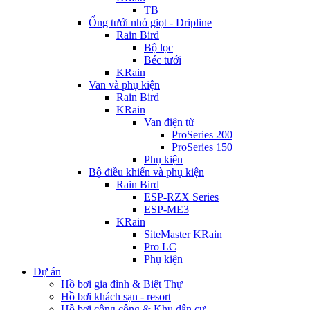
TB
Ống tưới nhỏ giọt - Dripline
Rain Bird
Bộ lọc
Béc tưới
KRain
Van và phụ kiện
Rain Bird
KRain
Van điện từ
ProSeries 200
ProSeries 150
Phụ kiện
Bộ điều khiển và phụ kiện
Rain Bird
ESP-RZX Series
ESP-ME3
KRain
SiteMaster KRain
Pro LC
Phụ kiện
Dự án
Hồ bơi gia đình & Biệt Thự
Hồ bơi khách sạn - resort
Hồ bơi công cộng & Khu dân cư