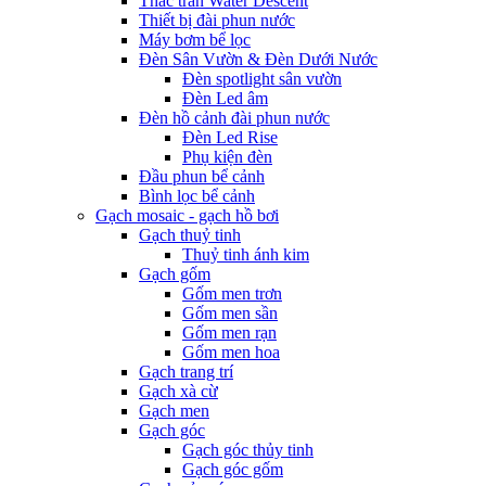
Thác tràn Water Descent
Thiết bị đài phun nước
Máy bơm bể lọc
Đèn Sân Vườn & Đèn Dưới Nước
Đèn spotlight sân vườn
Đèn Led âm
Đèn hồ cảnh đài phun nước
Đèn Led Rise
Phụ kiện đèn
Đầu phun bể cảnh
Bình lọc bể cảnh
Gạch mosaic - gạch hồ bơi
Gạch thuỷ tinh
Thuỷ tinh ánh kim
Gạch gốm
Gốm men trơn
Gốm men sần
Gốm men rạn
Gốm men hoa
Gạch trang trí
Gạch xà cừ
Gạch men
Gạch góc
Gạch góc thủy tinh
Gạch góc gốm