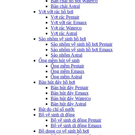
Bàn chải hồ bơi Waterco
Bàn chải Astral
Vợt vớt rác hồ bơi
Vợt rác Pentair
Vợt vớt rác Emaux
Vợt rác Waterco
Vợt rác Astral
Sào nhôm vệ sinh hồ bơi
Sào nhôm vệ sinh hồ bơi Pentair
Sào nhôm vệ sinh hồ bơi Emaux
Sào nhôm Astral
Ống mềm hút vệ sinh
Ống mềm Pentair
Ống mềm Emaux
Ống mềm Astral
Bàn hút đáy hồ bơi
Bàn hút đáy Pentair
Bàn hút đáy Emaux
Bàn hút đáy Waterco
Bàn hút đáy Astral
Bút đo chỉ số nước
Bộ vệ sinh di động
Bộ vệ sinh di động Pentair
Bộ vệ sinh di động Emaux
Bộ dụng cụ vệ sinh hồ bơi