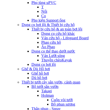
Phụ tùng uPVC
T
Nối
Co
Phụ kiện Support ống
Dụng cụ bơi lội & Thiết bị cứu hộ
Thiết bị cứu hộ & an toàn bơi lội
Dụng cụ cứu hộ khác
Ván cứu hộ - Lifeguard Board
Phao cứu hộ
Áo Phao
Dụng cụ thể thao dưới nước
Ván Lướt sóng
Thuyền chèoKayak
Dụng cụ bơi lội
Ghế & Dù Hồ bơi
Ghế hồ bơi
Dù hồ bơi
Thiết bị tưới cây sân vườn, cảnh quan
Bộ tưới sân vườn
Takagi
Holman
Cuộn vòi tưới
Bộ phun sương
Thân phun - Spray