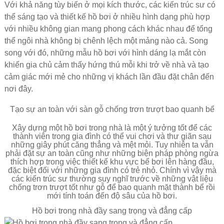
Với khả năng tùy biến ở mọi kích thước, các kiến trúc sư có
thể sáng tạo và thiết kế hồ bơi ở nhiều hình dạng phù hợp
với nhiều không gian mang phong cách khác nhau để tổng
thể ngôi nhà không bị chênh lệch một mảng nào cả. Song
song với đó, những mẫu hồ bơi với hình dáng lạ mắt còn
khiến gia chủ cảm thấy hứng thú mỗi khi trở về nhà và tạo
cảm giác mới mẻ cho những vị khách lần đầu đặt chân đến
nơi đây.
Tạo sự an toàn với sàn gỗ chống trơn trượt bao quanh bể
Xây dựng một hồ bơi trong nhà là một ý tưởng tốt để các
thành viên trong gia đình có thể vui chơi và thư giãn sau
những giây phút căng thẳng và mệt mỏi. Tuy nhiên ta vẫn
phải đặt sự an toàn cũng như những biện pháp phòng ngừa
thích hợp trong việc thiết kế khu vực bể bơi lên hàng đầu,
đặc biệt đối với những gia đình có trẻ nhỏ. Chính vì vậy mà
các kiến trúc sư thường suy nghĩ trước về những vật liệu
chống trơn trượt tốt như gỗ để bao quanh mặt thành bể rồi
mới tính toán đến độ sâu của hồ bơi.
Hồ bơi trong nhà đầy sang trọng và đẳng cấp