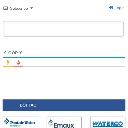
Login
Subscribe
0
GÓP Ý
ĐỐI TÁC