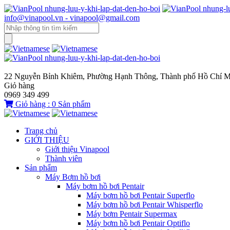
info@vinapool.vn - vinapool@gmail.com
22 Nguyễn Bỉnh Khiêm, Phường Hạnh Thông, Thành phố Hồ Chí M
Giỏ hàng
0969 349 499
Giỏ hàng :
0
Sản phẩm
Trang chủ
GIỚI THIỆU
Giới thiệu Vinapool
Thành viên
Sản phẩm
Máy Bơm hồ bơi
Máy bơm hồ bơi Pentair
Máy bơm hồ bơi Pentair Superflo
Máy bơm hồ bơi Pentair Whisperflo
Máy bơm Pentair Supermax
Máy bơm hồ bơi Pentair Optiflo