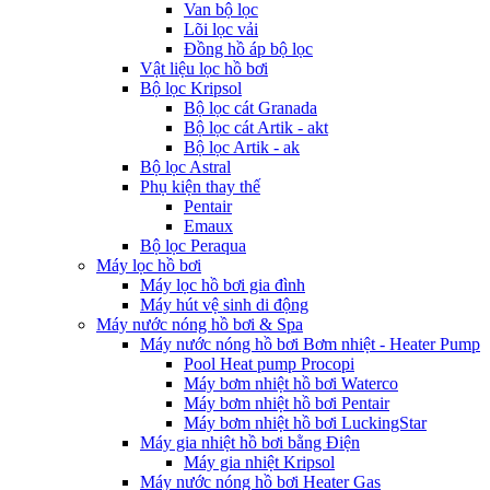
Van bộ lọc
Lõi lọc vải
Đồng hồ áp bộ lọc
Vật liệu lọc hồ bơi
Bộ lọc Kripsol
Bộ lọc cát Granada
Bộ lọc cát Artik - akt
Bộ lọc Artik - ak
Bộ lọc Astral
Phụ kiện thay thế
Pentair
Emaux
Bộ lọc Peraqua
Máy lọc hồ bơi
Máy lọc hồ bơi gia đình
Máy hút vệ sinh di động
Máy nước nóng hồ bơi & Spa
Máy nước nóng hồ bơi Bơm nhiệt - Heater Pump
Pool Heat pump Procopi
Máy bơm nhiệt hồ bơi Waterco
Máy bơm nhiệt hồ bơi Pentair
Máy bơm nhiệt hồ bơi LuckingStar
Máy gia nhiệt hồ bơi bằng Điện
Máy gia nhiệt Kripsol
Máy nước nóng hồ bơi Heater Gas