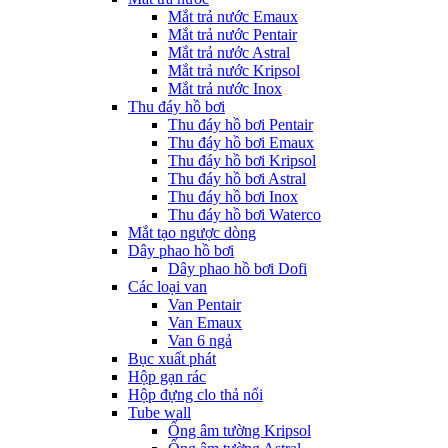
Mắt trả nước Emaux
Mắt trả nước Pentair
Mắt trả nước Astral
Mắt trả nước Kripsol
Mắt trả nước Inox
Thu đáy hồ bơi
Thu đáy hồ bơi Pentair
Thu đáy hồ bơi Emaux
Thu đáy hồ bơi Kripsol
Thu đáy hồ bơi Astral
Thu đáy hồ bơi Inox
Thu đáy hồ bơi Waterco
Mắt tạo ngược dòng
Dây phao hồ bơi
Dây phao hồ bơi Dofi
Các loại van
Van Pentair
Van Emaux
Van 6 ngả
Bục xuất phát
Hộp gạn rác
Hộp đựng clo thả nổi
Tube wall
Ống âm tường Kripsol