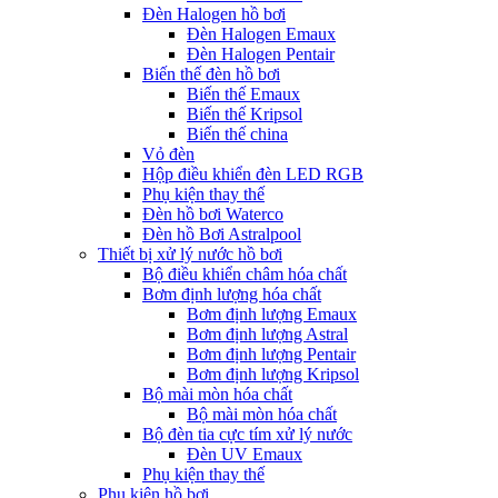
Đèn Halogen hồ bơi
Đèn Halogen Emaux
Đèn Halogen Pentair
Biến thế đèn hồ bơi
Biến thế Emaux
Biến thế Kripsol
Biến thế china
Vỏ đèn
Hộp điều khiển đèn LED RGB
Phụ kiện thay thế
Đèn hồ bơi Waterco
Đèn hồ Bơi Astralpool
Thiết bị xử lý nước hồ bơi
Bộ điều khiển châm hóa chất
Bơm định lượng hóa chất
Bơm định lượng Emaux
Bơm định lượng Astral
Bơm định lượng Pentair
Bơm định lượng Kripsol
Bộ mài mòn hóa chất
Bộ mài mòn hóa chất
Bộ đèn tia cực tím xử lý nước
Đèn UV Emaux
Phụ kiện thay thế
Phụ kiện hồ bơi