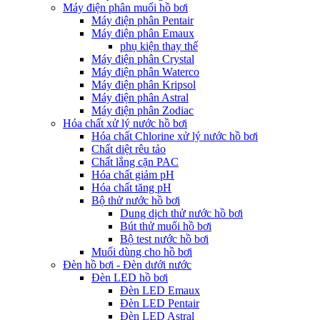
Máy điện phân muối hồ bơi
Máy điện phân Pentair
Máy điện phân Emaux
phụ kiện thay thế
Máy điện phân Crystal
Máy điện phân Waterco
Máy điện phân Kripsol
Máy điện phân Astral
Máy điện phân Zodiac
Hóa chất xử lý nước hồ bơi
Hóa chất Chlorine xử lý nước hồ bơi
Chất diệt rêu tảo
Chất lắng cặn PAC
Hóa chất giảm pH
Hóa chất tăng pH
Bộ thử nước hồ bơi
Dung dịch thử nước hồ bơi
Bút thử muối hồ bơi
Bộ test nước hồ bơi
Muối dùng cho hồ bơi
Đèn hồ bơi - Đèn dưới nước
Đèn LED hồ bơi
Đèn LED Emaux
Đèn LED Pentair
Đèn LED Astral