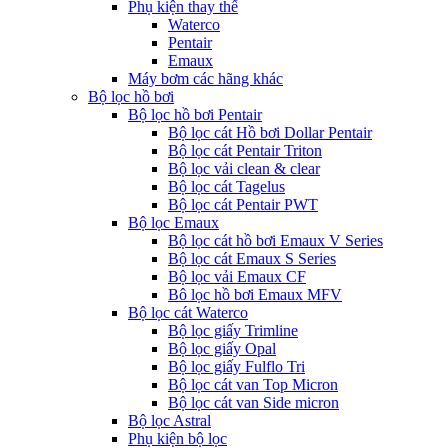
Phụ kiện thay thế
Waterco
Pentair
Emaux
Máy bơm các hãng khác
Bộ lọc hồ bơi
Bộ lọc hồ bơi Pentair
Bộ lọc cát Hồ bơi Dollar Pentair
Bộ lọc cát Pentair Triton
Bộ lọc vải clean & clear
Bộ lọc cát Tagelus
Bộ lọc cát Pentair PWT
Bộ lọc Emaux
Bộ lọc cát hồ bơi Emaux V Series
Bộ lọc cát Emaux S Series
Bộ lọc vải Emaux CF
Bô lọc hồ bơi Emaux MFV
Bộ lọc cát Waterco
Bộ lọc giấy Trimline
Bộ lọc giấy Opal
Bộ lọc giấy Fulflo Tri
Bộ lọc cát van Top Micron
Bộ lọc cát van Side micron
Bộ lọc Astral
Phụ kiện bộ lọc