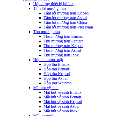
Hộp đựng thiết bị hồ bơi
Tấm lót mương tràn
Tấm lót mương tràn Kripsol
Tấm lót mương tràn Astral
Tấm lót mương tràn China
Tấm lót mương tràn Việt Nam
Thu mương tràn
Thu mương tràn Emaux
Thu mương tràn Pentair
Thu mương tràn Kripsol
Thu mương tràn Astral
Thu mương tràn Inox
Hôp thu nước mặt
Hộp thu Emaux
Hộp thu Pentair
Hộp thu Kripsol
Hộp thu Astral
Hộp thu Waterco
Mắt hút vệ sinh
Mắt hút vệ sinh Emaux
Mắt hút vệ sinh Pentair
Mắt hút vệ sinh Kripsol
Mắt hút vệ sinh Astral
Mắt hút vệ sinh Inox
Mắt trả nước