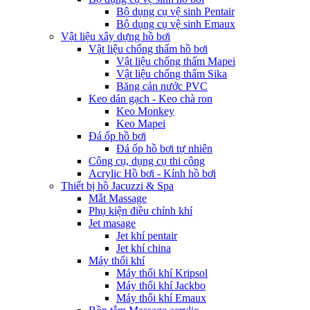
Bộ dụng cụ vệ sinh Pentair
Bộ dụng cụ vệ sinh Emaux
Vật liệu xây dựng hồ bơi
Vật liệu chống thấm hồ bơi
Vật liệu chống thấm Mapei
Vật liệu chống thấm Sika
Băng cản nước PVC
Keo dán gạch - Keo chà ron
Keo Monkey
Keo Mapei
Đá ốp hồ bơi
Đá ốp hồ bơi tự nhiên
Công cụ, dụng cụ thi công
Acrylic Hồ bơi - Kính hồ bơi
Thiết bị hồ Jacuzzi & Spa
Mắt Massage
Phụ kiện điều chỉnh khí
Jet masage
Jet khí pentair
Jet khí china
Máy thổi khí
Máy thổi khí Kripsol
Máy thổi khí Jackbo
Máy thổi khí Emaux