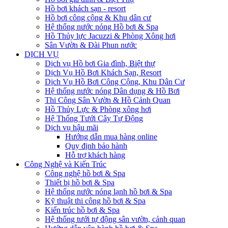
Hồ bơi khách sạn - resort
Hồ bơi công cộng & Khu dân cư
Hệ thống nước nóng Hồ bơi & Spa
Hồ Thủy lực Jacuzzi & Phòng Xông hơi
Sân Vườn & Đài Phun nước
DỊCH VỤ
Dịch vụ Hồ bơi Gia đình, Biệt thự
Dịch Vụ Hồ Bơi Khách Sạn, Resort
Dịch Vụ Hồ Bơi Công Cộng, Khu Dân Cư
Hệ thống nước nóng Dân dụng & Hồ Bơi
Thi Công Sân Vườn & Hồ Cảnh Quan
Hồ Thủy Lực & Phòng xông hơi
Hệ Thống Tưới Cây Tự Động
Dịch vụ hậu mãi
Hướng dẫn mua hàng online
Quy định bảo hành
Hỗ trợ khách hàng
Công Nghệ và Kiến Trúc
Công nghệ hồ bơi & Spa
Thiết bị hồ bơi & Spa
Hệ thống nước nóng lạnh hồ bơi & Spa
Kỹ thuật thi công hồ bơi & Spa
Kiến trúc hồ bơi & Spa
Hệ thống tưới tự động sân vườn, cảnh quan