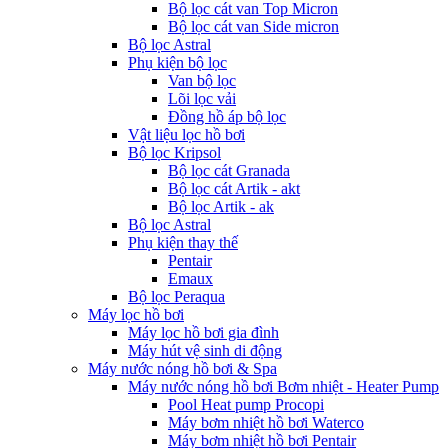
Bộ lọc cát van Top Micron
Bộ lọc cát van Side micron
Bộ lọc Astral
Phụ kiện bộ lọc
Van bộ lọc
Lõi lọc vải
Đồng hồ áp bộ lọc
Vật liệu lọc hồ bơi
Bộ lọc Kripsol
Bộ lọc cát Granada
Bộ lọc cát Artik - akt
Bộ lọc Artik - ak
Bộ lọc Astral
Phụ kiện thay thế
Pentair
Emaux
Bộ lọc Peraqua
Máy lọc hồ bơi
Máy lọc hồ bơi gia đình
Máy hút vệ sinh di động
Máy nước nóng hồ bơi & Spa
Máy nước nóng hồ bơi Bơm nhiệt - Heater Pump
Pool Heat pump Procopi
Máy bơm nhiệt hồ bơi Waterco
Máy bơm nhiệt hồ bơi Pentair