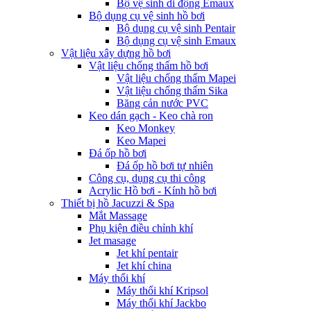
Bộ vệ sinh di động Emaux
Bộ dụng cụ vệ sinh hồ bơi
Bộ dụng cụ vệ sinh Pentair
Bộ dụng cụ vệ sinh Emaux
Vật liệu xây dựng hồ bơi
Vật liệu chống thấm hồ bơi
Vật liệu chống thấm Mapei
Vật liệu chống thấm Sika
Băng cản nước PVC
Keo dán gạch - Keo chà ron
Keo Monkey
Keo Mapei
Đá ốp hồ bơi
Đá ốp hồ bơi tự nhiên
Công cụ, dụng cụ thi công
Acrylic Hồ bơi - Kính hồ bơi
Thiết bị hồ Jacuzzi & Spa
Mắt Massage
Phụ kiện điều chỉnh khí
Jet masage
Jet khí pentair
Jet khí china
Máy thổi khí
Máy thổi khí Kripsol
Máy thổi khí Jackbo