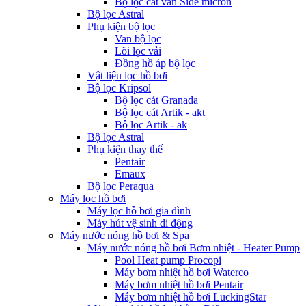
Bộ lọc cát van Side micron
Bộ lọc Astral
Phụ kiện bộ lọc
Van bộ lọc
Lõi lọc vải
Đồng hồ áp bộ lọc
Vật liệu lọc hồ bơi
Bộ lọc Kripsol
Bộ lọc cát Granada
Bộ lọc cát Artik - akt
Bộ lọc Artik - ak
Bộ lọc Astral
Phụ kiện thay thế
Pentair
Emaux
Bộ lọc Peraqua
Máy lọc hồ bơi
Máy lọc hồ bơi gia đình
Máy hút vệ sinh di động
Máy nước nóng hồ bơi & Spa
Máy nước nóng hồ bơi Bơm nhiệt - Heater Pump
Pool Heat pump Procopi
Máy bơm nhiệt hồ bơi Waterco
Máy bơm nhiệt hồ bơi Pentair
Máy bơm nhiệt hồ bơi LuckingStar