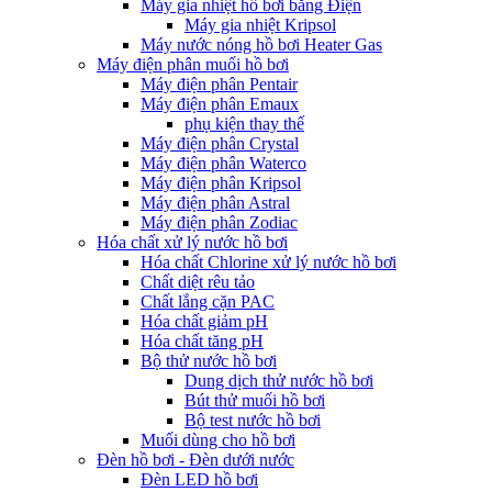
Máy gia nhiệt hồ bơi bằng Điện
Máy gia nhiệt Kripsol
Máy nước nóng hồ bơi Heater Gas
Máy điện phân muối hồ bơi
Máy điện phân Pentair
Máy điện phân Emaux
phụ kiện thay thế
Máy điện phân Crystal
Máy điện phân Waterco
Máy điện phân Kripsol
Máy điện phân Astral
Máy điện phân Zodiac
Hóa chất xử lý nước hồ bơi
Hóa chất Chlorine xử lý nước hồ bơi
Chất diệt rêu tảo
Chất lắng cặn PAC
Hóa chất giảm pH
Hóa chất tăng pH
Bộ thử nước hồ bơi
Dung dịch thử nước hồ bơi
Bút thử muối hồ bơi
Bộ test nước hồ bơi
Muối dùng cho hồ bơi
Đèn hồ bơi - Đèn dưới nước
Đèn LED hồ bơi