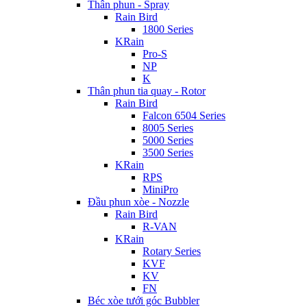
Thân phun - Spray
Rain Bird
1800 Series
KRain
Pro-S
NP
K
Thân phun tia quay - Rotor
Rain Bird
Falcon 6504 Series
8005 Series
5000 Series
3500 Series
KRain
RPS
MiniPro
Đầu phun xòe - Nozzle
Rain Bird
R-VAN
KRain
Rotary Series
KVF
KV
FN
Béc xòe tưới góc Bubbler