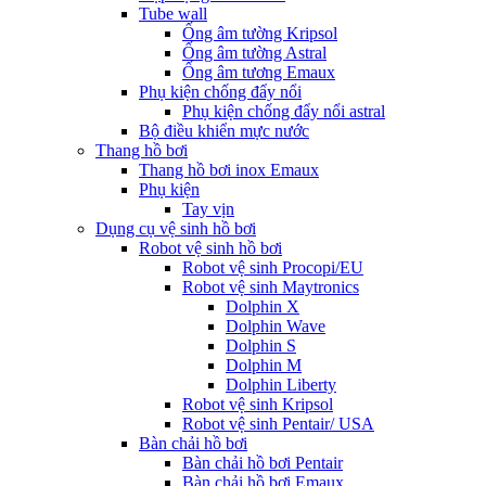
Tube wall
Ống âm tường Kripsol
Ống âm tường Astral
Ống âm tương Emaux
Phụ kiện chống đẩy nổi
Phụ kiện chống đẩy nổi astral
Bộ điều khiển mực nước
Thang hồ bơi
Thang hồ bơi inox Emaux
Phụ kiện
Tay vịn
Dụng cụ vệ sinh hồ bơi
Robot vệ sinh hồ bơi
Robot vệ sinh Procopi/EU
Robot vệ sinh Maytronics
Dolphin X
Dolphin Wave
Dolphin S
Dolphin M
Dolphin Liberty
Robot vệ sinh Kripsol
Robot vệ sinh Pentair/ USA
Bàn chải hồ bơi
Bàn chải hồ bơi Pentair
Bàn chải hồ bơi Emaux