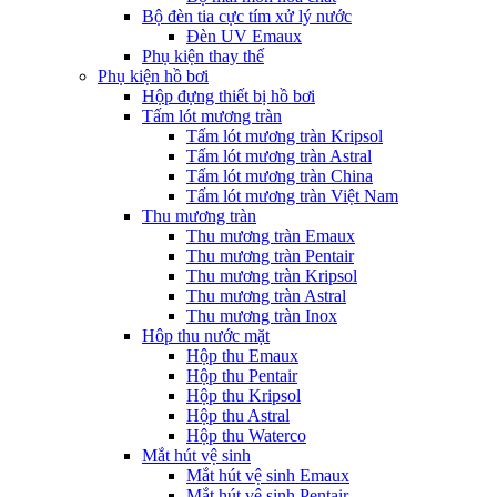
Bộ đèn tia cực tím xử lý nước
Đèn UV Emaux
Phụ kiện thay thế
Phụ kiện hồ bơi
Hộp đựng thiết bị hồ bơi
Tấm lót mương tràn
Tấm lót mương tràn Kripsol
Tấm lót mương tràn Astral
Tấm lót mương tràn China
Tấm lót mương tràn Việt Nam
Thu mương tràn
Thu mương tràn Emaux
Thu mương tràn Pentair
Thu mương tràn Kripsol
Thu mương tràn Astral
Thu mương tràn Inox
Hôp thu nước mặt
Hộp thu Emaux
Hộp thu Pentair
Hộp thu Kripsol
Hộp thu Astral
Hộp thu Waterco
Mắt hút vệ sinh
Mắt hút vệ sinh Emaux
Mắt hút vệ sinh Pentair