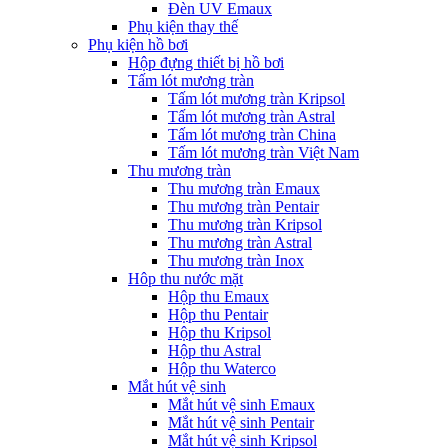
Đèn UV Emaux
Phụ kiện thay thế
Phụ kiện hồ bơi
Hộp đựng thiết bị hồ bơi
Tấm lót mương tràn
Tấm lót mương tràn Kripsol
Tấm lót mương tràn Astral
Tấm lót mương tràn China
Tấm lót mương tràn Việt Nam
Thu mương tràn
Thu mương tràn Emaux
Thu mương tràn Pentair
Thu mương tràn Kripsol
Thu mương tràn Astral
Thu mương tràn Inox
Hôp thu nước mặt
Hộp thu Emaux
Hộp thu Pentair
Hộp thu Kripsol
Hộp thu Astral
Hộp thu Waterco
Mắt hút vệ sinh
Mắt hút vệ sinh Emaux
Mắt hút vệ sinh Pentair
Mắt hút vệ sinh Kripsol