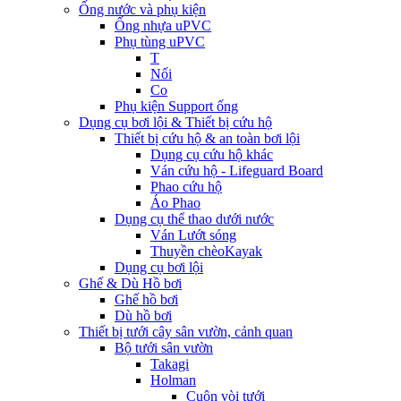
Ống nước và phụ kiện
Ống nhựa uPVC
Phụ tùng uPVC
T
Nối
Co
Phụ kiện Support ống
Dụng cụ bơi lội & Thiết bị cứu hộ
Thiết bị cứu hộ & an toàn bơi lội
Dụng cụ cứu hộ khác
Ván cứu hộ - Lifeguard Board
Phao cứu hộ
Áo Phao
Dụng cụ thể thao dưới nước
Ván Lướt sóng
Thuyền chèoKayak
Dụng cụ bơi lội
Ghế & Dù Hồ bơi
Ghế hồ bơi
Dù hồ bơi
Thiết bị tưới cây sân vườn, cảnh quan
Bộ tưới sân vườn
Takagi
Holman
Cuộn vòi tưới