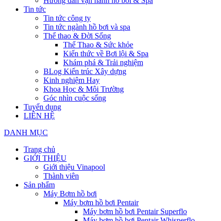
Hướng dẫn vận hành hồ bơi & Spa
Tin tức
Tin tức công ty
Tin tức ngành hồ bơi và spa
Thể thao & Đời Sống
Thể Thao & Sức khỏe
Kiến thức về Bơi lội & Spa
Khám phá & Trải nghiệm
BLog Kiến trúc Xây dựng
Kinh nghiệm Hay
Khoa Học & Môi Trường
Góc nhìn cuộc sống
Tuyển dụng
LIÊN HỆ
DANH MỤC
Trang chủ
GIỚI THIỆU
Giới thiệu Vinapool
Thành viên
Sản phẩm
Máy Bơm hồ bơi
Máy bơm hồ bơi Pentair
Máy bơm hồ bơi Pentair Superflo
Máy bơm hồ bơi Pentair Whisperflo