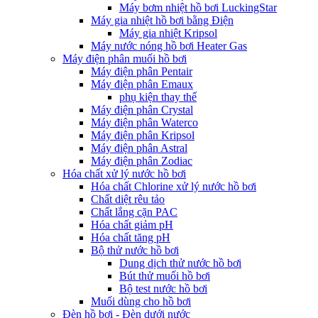
Máy bơm nhiệt hồ bơi LuckingStar
Máy gia nhiệt hồ bơi bằng Điện
Máy gia nhiệt Kripsol
Máy nước nóng hồ bơi Heater Gas
Máy điện phân muối hồ bơi
Máy điện phân Pentair
Máy điện phân Emaux
phụ kiện thay thế
Máy điện phân Crystal
Máy điện phân Waterco
Máy điện phân Kripsol
Máy điện phân Astral
Máy điện phân Zodiac
Hóa chất xử lý nước hồ bơi
Hóa chất Chlorine xử lý nước hồ bơi
Chất diệt rêu tảo
Chất lắng cặn PAC
Hóa chất giảm pH
Hóa chất tăng pH
Bộ thử nước hồ bơi
Dung dịch thử nước hồ bơi
Bút thử muối hồ bơi
Bộ test nước hồ bơi
Muối dùng cho hồ bơi
Đèn hồ bơi - Đèn dưới nước