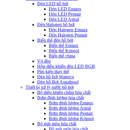
Đèn LED hồ bơi
Đèn LED Emaux
Đèn LED Pentair
Đèn LED Astral
Đèn Halogen hồ bơi
Đèn Halogen Emaux
Đèn Halogen Pentair
Biến thế đèn hồ bơi
Biến thế Emaux
Biến thế Kripsol
Biến thế china
Vỏ đèn
Hộp điều khiển đèn LED RGB
Phụ kiện thay thế
Đèn hồ bơi Waterco
Đèn hồ Bơi Astralpool
Thiết bị xử lý nước hồ bơi
Bộ điều khiển châm hóa chất
Bơm định lượng hóa chất
Bơm định lượng Emaux
Bơm định lượng Astral
Bơm định lượng Pentair
Bơm định lượng Kripsol
Bộ mài mòn hóa chất
Bộ mài mòn hóa chất