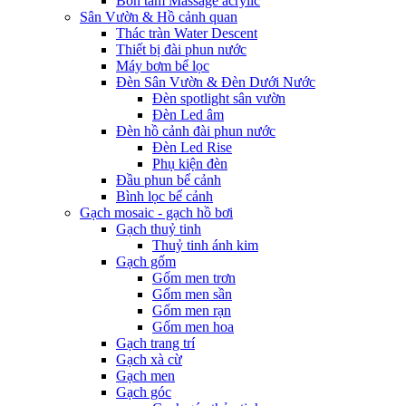
Bồn tắm Massage acrylic
Sân Vườn & Hồ cảnh quan
Thác tràn Water Descent
Thiết bị đài phun nước
Máy bơm bể lọc
Đèn Sân Vườn & Đèn Dưới Nước
Đèn spotlight sân vườn
Đèn Led âm
Đèn hồ cảnh đài phun nước
Đèn Led Rise
Phụ kiện đèn
Đầu phun bể cảnh
Bình lọc bể cảnh
Gạch mosaic - gạch hồ bơi
Gạch thuỷ tinh
Thuỷ tinh ánh kim
Gạch gốm
Gốm men trơn
Gốm men sần
Gốm men rạn
Gốm men hoa
Gạch trang trí
Gạch xà cừ
Gạch men
Gạch góc