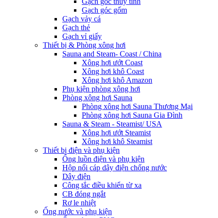
Gạch góc thủy tinh
Gạch góc gốm
Gạch vảy cá
Gạch thẻ
Gạch vỉ giấy
Thiết bị & Phòng xông hơi
Sauna and Steam- Coast / China
Xông hơi ướt Coast
Xông hơi khô Coast
Xông hơi khô Amazon
Phụ kiện phòng xông hơi
Phòng xông hơi Sauna
Phòng xông hơi Sauna Thương Mại
Phòng xông hơi Sauna Gia Đình
Sauna & Steam - Steamist/ USA
Xông hơi ướt Steamist
Xông hơi khô Steamist
Thiết bị điện và phụ kiện
Ống luồn điện và phụ kiện
Hộp nối cáp dây điện chống nước
Dây điện
Công tắc điều khiển từ xa
CB đóng ngắt
Rơ le nhiệt
Ống nước và phụ kiện