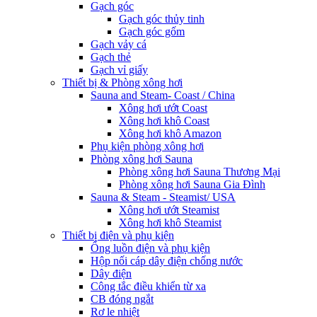
Gạch góc
Gạch góc thủy tinh
Gạch góc gốm
Gạch vảy cá
Gạch thẻ
Gạch vỉ giấy
Thiết bị & Phòng xông hơi
Sauna and Steam- Coast / China
Xông hơi ướt Coast
Xông hơi khô Coast
Xông hơi khô Amazon
Phụ kiện phòng xông hơi
Phòng xông hơi Sauna
Phòng xông hơi Sauna Thương Mại
Phòng xông hơi Sauna Gia Đình
Sauna & Steam - Steamist/ USA
Xông hơi ướt Steamist
Xông hơi khô Steamist
Thiết bị điện và phụ kiện
Ống luồn điện và phụ kiện
Hộp nối cáp dây điện chống nước
Dây điện
Công tắc điều khiển từ xa
CB đóng ngắt
Rơ le nhiệt