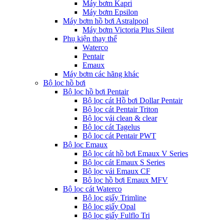
Máy bơm Kapri
Máy bơm Epsilon
Máy bơm hồ bơi Astralpool
Máy bơm Victoria Plus Silent
Phụ kiện thay thế
Waterco
Pentair
Emaux
Máy bơm các hãng khác
Bộ lọc hồ bơi
Bộ lọc hồ bơi Pentair
Bộ lọc cát Hồ bơi Dollar Pentair
Bộ lọc cát Pentair Triton
Bộ lọc vải clean & clear
Bộ lọc cát Tagelus
Bộ lọc cát Pentair PWT
Bộ lọc Emaux
Bộ lọc cát hồ bơi Emaux V Series
Bộ lọc cát Emaux S Series
Bộ lọc vải Emaux CF
Bô lọc hồ bơi Emaux MFV
Bộ lọc cát Waterco
Bộ lọc giấy Trimline
Bộ lọc giấy Opal
Bộ lọc giấy Fulflo Tri