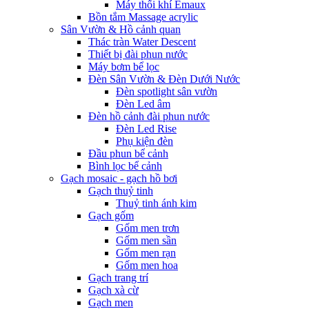
Máy thổi khí Emaux
Bồn tắm Massage acrylic
Sân Vườn & Hồ cảnh quan
Thác tràn Water Descent
Thiết bị đài phun nước
Máy bơm bể lọc
Đèn Sân Vườn & Đèn Dưới Nước
Đèn spotlight sân vườn
Đèn Led âm
Đèn hồ cảnh đài phun nước
Đèn Led Rise
Phụ kiện đèn
Đầu phun bể cảnh
Bình lọc bể cảnh
Gạch mosaic - gạch hồ bơi
Gạch thuỷ tinh
Thuỷ tinh ánh kim
Gạch gốm
Gốm men trơn
Gốm men sần
Gốm men rạn
Gốm men hoa
Gạch trang trí
Gạch xà cừ
Gạch men