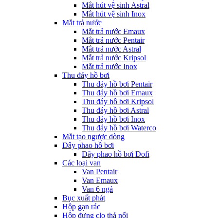
Mắt hút vệ sinh Astral
Mắt hút vệ sinh Inox
Mắt trả nước
Mắt trả nước Emaux
Mắt trả nước Pentair
Mắt trả nước Astral
Mắt trả nước Kripsol
Mắt trả nước Inox
Thu đáy hồ bơi
Thu đáy hồ bơi Pentair
Thu đáy hồ bơi Emaux
Thu đáy hồ bơi Kripsol
Thu đáy hồ bơi Astral
Thu đáy hồ bơi Inox
Thu đáy hồ bơi Waterco
Mắt tạo ngược dòng
Dây phao hồ bơi
Dây phao hồ bơi Dofi
Các loại van
Van Pentair
Van Emaux
Van 6 ngả
Bục xuất phát
Hộp gạn rác
Hộp đựng clo thả nổi