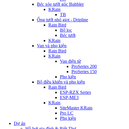
Béc xòe tưới góc Bubbler
KRain
TB
Ống tưới nhỏ giọt - Dripline
Rain Bird
Bộ lọc
Béc tưới
KRain
Van và phụ kiện
Rain Bird
KRain
Van điện từ
ProSeries 200
ProSeries 150
Phụ kiện
Bộ điều khiển và phụ kiện
Rain Bird
ESP-RZX Series
ESP-ME3
KRain
SiteMaster KRain
Pro LC
Phụ kiện
Dự án
Hồ bơi gia đình & Biệt Thự