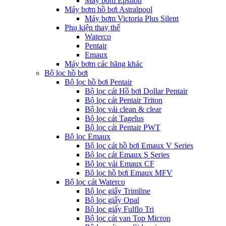
Máy bơm Epsilon
Máy bơm hồ bơi Astralpool
Máy bơm Victoria Plus Silent
Phụ kiện thay thế
Waterco
Pentair
Emaux
Máy bơm các hãng khác
Bộ lọc hồ bơi
Bộ lọc hồ bơi Pentair
Bộ lọc cát Hồ bơi Dollar Pentair
Bộ lọc cát Pentair Triton
Bộ lọc vải clean & clear
Bộ lọc cát Tagelus
Bộ lọc cát Pentair PWT
Bộ lọc Emaux
Bộ lọc cát hồ bơi Emaux V Series
Bộ lọc cát Emaux S Series
Bộ lọc vải Emaux CF
Bô lọc hồ bơi Emaux MFV
Bộ lọc cát Waterco
Bộ lọc giấy Trimline
Bộ lọc giấy Opal
Bộ lọc giấy Fulflo Tri
Bộ lọc cát van Top Micron