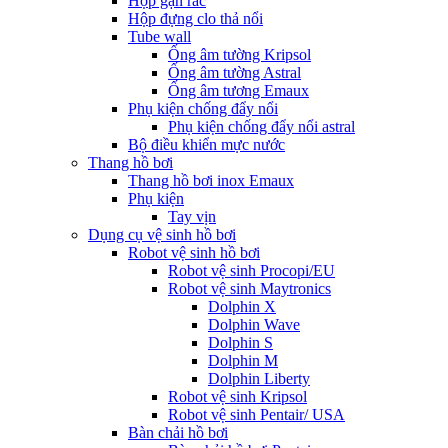
Hộp gạn rác
Hộp đựng clo thả nổi
Tube wall
Ống âm tường Kripsol
Ống âm tường Astral
Ống âm tương Emaux
Phụ kiện chống đẩy nổi
Phụ kiện chống đẩy nổi astral
Bộ điều khiển mực nước
Thang hồ bơi
Thang hồ bơi inox Emaux
Phụ kiện
Tay vịn
Dụng cụ vệ sinh hồ bơi
Robot vệ sinh hồ bơi
Robot vệ sinh Procopi/EU
Robot vệ sinh Maytronics
Dolphin X
Dolphin Wave
Dolphin S
Dolphin M
Dolphin Liberty
Robot vệ sinh Kripsol
Robot vệ sinh Pentair/ USA
Bàn chải hồ bơi