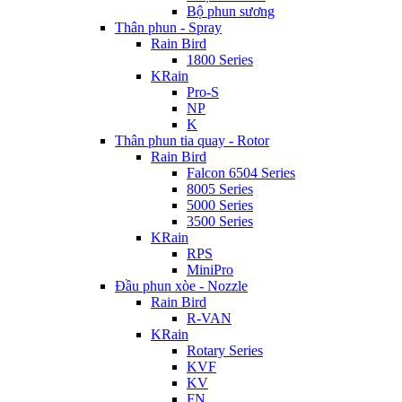
Bộ phun sương
Thân phun - Spray
Rain Bird
1800 Series
KRain
Pro-S
NP
K
Thân phun tia quay - Rotor
Rain Bird
Falcon 6504 Series
8005 Series
5000 Series
3500 Series
KRain
RPS
MiniPro
Đầu phun xòe - Nozzle
Rain Bird
R-VAN
KRain
Rotary Series
KVF
KV
FN