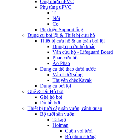
Ống nhựa uPVC
Phụ tùng uPVC
T
Nối
Co
Phụ kiện Support ống
Dụng cụ bơi lội & Thiết bị cứu hộ
Thiết bị cứu hộ & an toàn bơi lội
Dụng cụ cứu hộ khác
Ván cứu hộ - Lifeguard Board
Phao cứu hộ
Áo Phao
Dụng cụ thể thao dưới nước
Ván Lướt sóng
Thuyền chèoKayak
Dụng cụ bơi lội
Ghế & Dù Hồ bơi
Ghế hồ bơi
Dù hồ bơi
Thiết bị tưới cây sân vườn, cảnh quan
Bộ tưới sân vườn
Takagi
Holman
Cuộn vòi tưới
Bộ phun sương