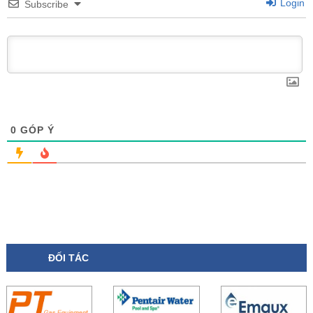
Login
Subscribe
0
GÓP Ý
ĐỐI TÁC