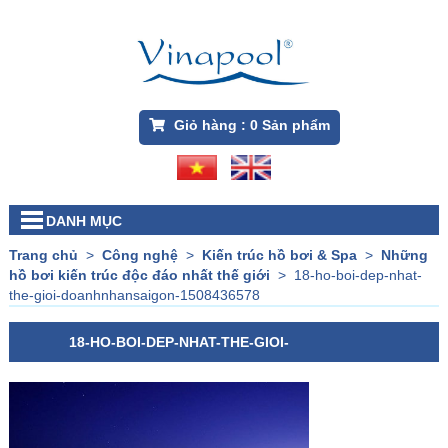
Giỏ hàng :
0
Sản phẩm
DANH MỤC
Trang chủ
>
Công nghệ
>
Kiến trúc hồ bơi & Spa
>
Những
hồ bơi kiến trúc độc đáo nhất thế giới
>
18-ho-boi-dep-nhat-
the-gioi-doanhnhansaigon-1508436578
18-HO-BOI-DEP-NHAT-THE-GIOI-
DOANHNHANSAIGON-1508436578