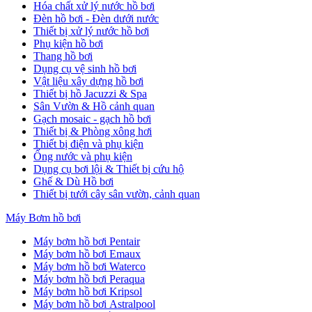
Hóa chất xử lý nước hồ bơi
Đèn hồ bơi - Đèn dưới nước
Thiết bị xử lý nước hồ bơi
Phụ kiện hồ bơi
Thang hồ bơi
Dụng cụ vệ sinh hồ bơi
Vật liệu xây dựng hồ bơi
Thiết bị hồ Jacuzzi & Spa
Sân Vườn & Hồ cảnh quan
Gạch mosaic - gạch hồ bơi
Thiết bị & Phòng xông hơi
Thiết bị điện và phụ kiện
Ống nước và phụ kiện
Dụng cụ bơi lội & Thiết bị cứu hộ
Ghế & Dù Hồ bơi
Thiết bị tưới cây sân vườn, cảnh quan
Máy Bơm hồ bơi
Máy bơm hồ bơi Pentair
Máy bơm hồ bơi Emaux
Máy bơm hồ bơi Waterco
Máy bơm hồ bơi Peraqua
Máy bơm hồ bơi Kripsol
Máy bơm hồ bơi Astralpool