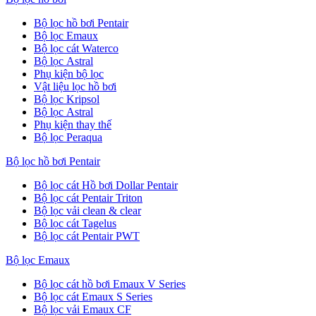
Bộ lọc hồ bơi Pentair
Bộ lọc Emaux
Bộ lọc cát Waterco
Bộ lọc Astral
Phụ kiện bộ lọc
Vật liệu lọc hồ bơi
Bộ lọc Kripsol
Bộ lọc Astral
Phụ kiện thay thế
Bộ lọc Peraqua
Bộ lọc hồ bơi Pentair
Bộ lọc cát Hồ bơi Dollar Pentair
Bộ lọc cát Pentair Triton
Bộ lọc vải clean & clear
Bộ lọc cát Tagelus
Bộ lọc cát Pentair PWT
Bộ lọc Emaux
Bộ lọc cát hồ bơi Emaux V Series
Bộ lọc cát Emaux S Series
Bộ lọc vải Emaux CF