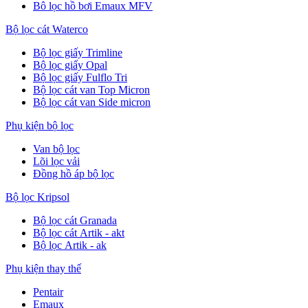
Bô lọc hồ bơi Emaux MFV
Bộ lọc cát Waterco
Bộ lọc giấy Trimline
Bộ lọc giấy Opal
Bộ lọc giấy Fulflo Tri
Bộ lọc cát van Top Micron
Bộ lọc cát van Side micron
Phụ kiện bộ lọc
Van bộ lọc
Lõi lọc vải
Đồng hồ áp bộ lọc
Bộ lọc Kripsol
Bộ lọc cát Granada
Bộ lọc cát Artik - akt
Bộ lọc Artik - ak
Phụ kiện thay thế
Pentair
Emaux