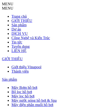
MENU
MENU
Trang chủ
GIỚI THIỆU
Sản phẩm
Dự án
DỊCH VỤ
Công Nghệ và Kiến Trúc
Tin tức
Tuyển dụng
LIÊN HỆ
GIỚI THIỆU
Giới thiệu Vinapool
Thành viên
Sản phẩm
Máy Bơm hồ bơi
Bộ lọc hồ bơi
Máy lọc hồ bơi
Máy nước nóng hồ bơi & Spa
Máy điện phân muối hồ bơi