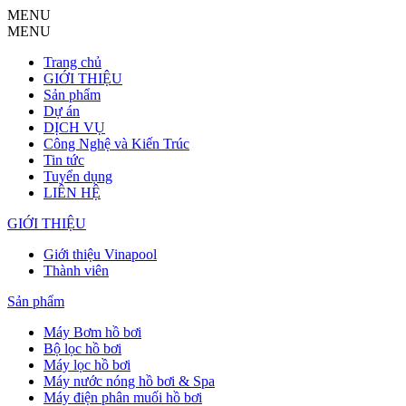
MENU
MENU
Trang chủ
GIỚI THIỆU
Sản phẩm
Dự án
DỊCH VỤ
Công Nghệ và Kiến Trúc
Tin tức
Tuyển dụng
LIÊN HỆ
GIỚI THIỆU
Giới thiệu Vinapool
Thành viên
Sản phẩm
Máy Bơm hồ bơi
Bộ lọc hồ bơi
Máy lọc hồ bơi
Máy nước nóng hồ bơi & Spa
Máy điện phân muối hồ bơi