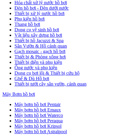
Hóa chất xử lý nước hồ bơi
Đèn hồ bơi - Đèn dưới nước
Thiết bị xử lý nước hồ bơi
Phụ kiện hồ bơi
Thang hồ bơi
Dụng cụ vệ sinh hồ bơi
Vật liệu xây dựng hồ bơi
Thiết bị hồ Jacuzzi & Spa
Sân Vườn & Hồ cảnh quan
Gạch mosaic - gạch hồ bơi
Thiết bị & Phòng xông hơi
Thiết bị điện và phụ kiện
Ống nước và phụ kiện
Dụng cụ bơi lội & Thiết bị cứu hộ
Ghế & Dù Hồ bơi
Thiết bị tưới cây sân vườn, cảnh quan
Máy Bơm hồ bơi
Máy bơm hồ bơi Pentair
Máy bơm hồ bơi Emaux
Máy bơm hồ bơi Waterco
Máy bơm hồ bơi Peraqua
Máy bơm hồ bơi Kripsol
Máy bơm hồ bơi Astralpool