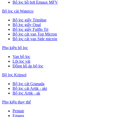
Bô lọc hồ bơi Emaux MFV
Bộ lọc cát Waterco
Bộ lọc giấy Trimline
Bộ lọc giấy Opal
Bộ lọc giấy Fulflo Tri
Bộ lọc cát van Top Micron
Bộ lọc cát van Side micron
Phụ kiện bộ lọc
Van bộ lọc
Lõi lọc vải
Đồng hồ áp bộ lọc
Bộ lọc Kripsol
Bộ lọc cát Granada
Bộ lọc cát Artik - akt
Bộ lọc Artik - ak
Phụ kiện thay thế
Pentair
Emaux