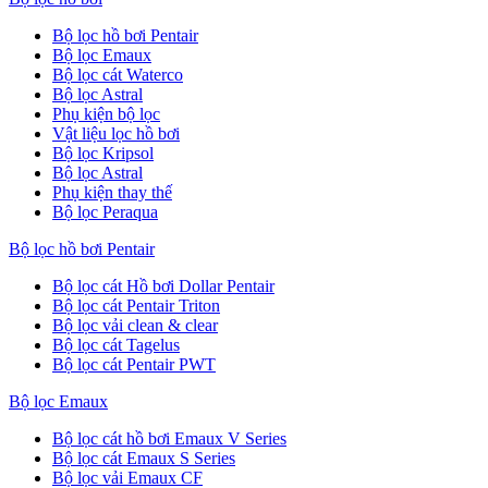
Bộ lọc hồ bơi Pentair
Bộ lọc Emaux
Bộ lọc cát Waterco
Bộ lọc Astral
Phụ kiện bộ lọc
Vật liệu lọc hồ bơi
Bộ lọc Kripsol
Bộ lọc Astral
Phụ kiện thay thế
Bộ lọc Peraqua
Bộ lọc hồ bơi Pentair
Bộ lọc cát Hồ bơi Dollar Pentair
Bộ lọc cát Pentair Triton
Bộ lọc vải clean & clear
Bộ lọc cát Tagelus
Bộ lọc cát Pentair PWT
Bộ lọc Emaux
Bộ lọc cát hồ bơi Emaux V Series
Bộ lọc cát Emaux S Series
Bộ lọc vải Emaux CF