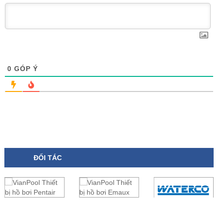
0
GÓP Ý
ĐỐI TÁC