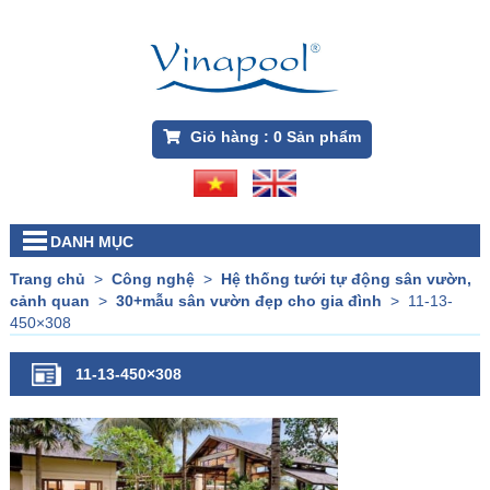
Giỏ hàng :
0
Sản phẩm
DANH MỤC
Trang chủ
>
Công nghệ
>
Hệ thống tưới tự động sân vườn,
cảnh quan
>
30+mẫu sân vườn đẹp cho gia đình
>
11-13-
450×308
11-13-450×308