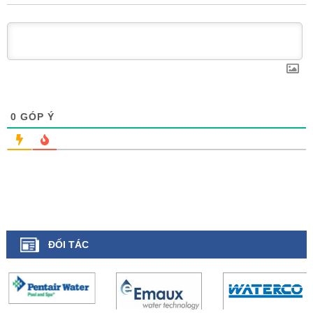
0
GÓP Ý
ĐỐI TÁC