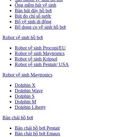
Ống mềm hút vệ sinh
Bàn hút đáy hồ bơi
Bút đo chỉ số nước
Bộ vệ sinh di động
Bộ dụng cụ vệ sinh hồ bơi
Robot vệ sinh hồ bơi
Robot vệ sinh Procopi/EU
Robot vệ sinh Maytronics
Robot vệ sinh Kripsol
Robot vệ sinh Pentair/ USA
Robot vệ sinh Maytronics
Dolphin X
Dolphin Wave
Dolphin S
Dolphin M
Dolphin Liberty
Bàn chải hồ bơi
Bàn chải hồ bơi Pentair
Bàn chải hồ bơi Emaux