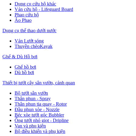
Dụng cụ cứu hộ khác
Ván cứu hộ - Lifeguard Board
Phao cứu hộ
Áo Phao
Dụng cụ thể thao dưới nước
Ván Lướt sóng
Thuyền chèoKayak
Ghế & Dù Hồ bơi
Ghế hồ bơi
Dù hồ bơi
Thiết bị tưới cây sân vườn, cảnh quan
Bộ tưới sân vườn
Thân phun - Spray
Thân phun tia quay - Rotor
Đầu phun xòe - Nozzle
Béc xòe tưới góc Bubbler
Ống tưới nhỏ giọt - Dripline
Van và phụ kiện
Bộ điều khiển và phụ kiện