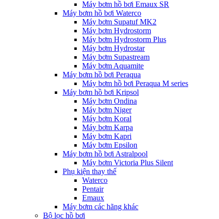
Máy bơm hồ bơi Emaux SR
Máy bơm hồ bơi Waterco
Máy bơm Supatuf MK2
Máy bơm Hydrostorm
Máy bơm Hydrostorm Plus
Máy bơm Hydrostar
Máy bơm Supastream
Máy bơm Aquamite
Máy bơm hồ bơi Peraqua
Máy bơm hồ bơi Peraqua M series
Máy bơm hồ bơi Kripsol
Máy bơm Ondina
Máy bơm Niger
Máy bơm Koral
Máy bơm Karpa
Máy bơm Kapri
Máy bơm Epsilon
Máy bơm hồ bơi Astralpool
Máy bơm Victoria Plus Silent
Phụ kiện thay thế
Waterco
Pentair
Emaux
Máy bơm các hãng khác
Bộ lọc hồ bơi