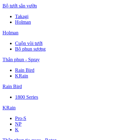
Bộ tưới sân vườn
Takagi
Holman
Holman
Cuộn vòi tưới
Bộ phun sương
Thân phun - Spray
Rain Bird
KRain
Rain Bird
1800 Series
KRain
Pro-S
NP
K