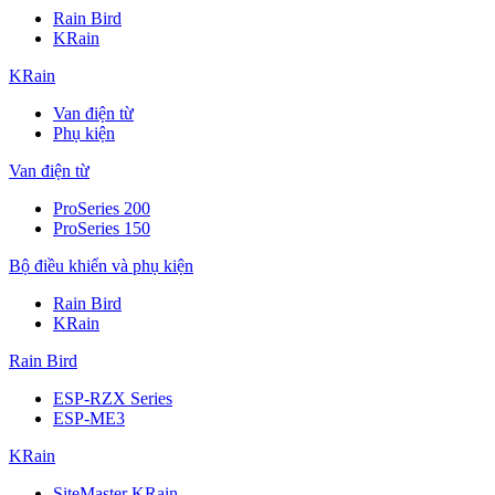
Rain Bird
KRain
KRain
Van điện từ
Phụ kiện
Van điện từ
ProSeries 200
ProSeries 150
Bộ điều khiển và phụ kiện
Rain Bird
KRain
Rain Bird
ESP-RZX Series
ESP-ME3
KRain
SiteMaster KRain