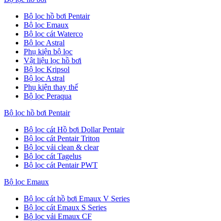
Bộ lọc hồ bơi Pentair
Bộ lọc Emaux
Bộ lọc cát Waterco
Bộ lọc Astral
Phụ kiện bộ lọc
Vật liệu lọc hồ bơi
Bộ lọc Kripsol
Bộ lọc Astral
Phụ kiện thay thế
Bộ lọc Peraqua
Bộ lọc hồ bơi Pentair
Bộ lọc cát Hồ bơi Dollar Pentair
Bộ lọc cát Pentair Triton
Bộ lọc vải clean & clear
Bộ lọc cát Tagelus
Bộ lọc cát Pentair PWT
Bộ lọc Emaux
Bộ lọc cát hồ bơi Emaux V Series
Bộ lọc cát Emaux S Series
Bộ lọc vải Emaux CF