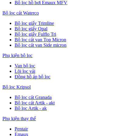
Bô lọc hồ bơi Emaux MFV
Bộ lọc cát Waterco
Bộ lọc giấy Trimline
Bộ lọc giấy Opal
Bộ lọc giấy Fulflo Tri
Bộ lọc cát van Top Micron
Bộ lọc cát van Side micron
Phụ kiện bộ lọc
Van bộ lọc
Lõi lọc vải
Đồng hồ áp bộ lọc
Bộ lọc Kripsol
Bộ lọc cát Granada
Bộ lọc cát Artik - akt
Bộ lọc Artik - ak
Phụ kiện thay thế
Pentair
Emaux