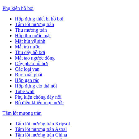
Phụ kiện hồ bơi
Hộp đựng thiết bị hồ bơi
Tấm lót mương tràn
Thu mương tràn
Hôp thu nước mặt
Mắt hút vệ sinh
Mắt trả nước
Thu đáy hồ bơi
Mắt tạo ngược dòng
Dây phao hồ bơi
Các loại van
Bục xuất phát
Hộp gạn rác
Hộp đựng clo thả nổi
Tube wall
Phụ kiện chống đẩy nổi
Bộ điều khiển mực nước
Tấm lót mương tràn
Tấm lót mương tràn Kripsol
Tấm lót mương tràn Astral
Tấm lót mương tràn China