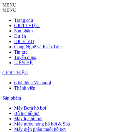
MENU
MENU
Trang chủ
GIỚI THIỆU
Sản phẩm
Dự án
DỊCH VỤ
Công Nghệ và Kiến Trúc
Tin tức
Tuyển dụng
LIÊN HỆ
GIỚI THIỆU
Giới thiệu Vinapool
Thành viên
Sản phẩm
Máy Bơm hồ bơi
Bộ lọc hồ bơi
Máy lọc hồ bơi
Máy nước nóng hồ bơi & Spa
Máy điện phân muối hồ bơi