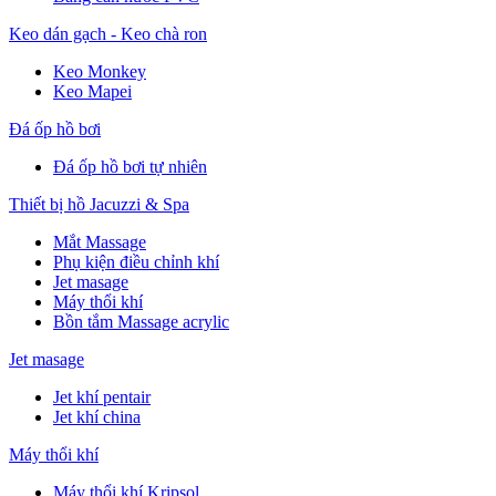
Keo dán gạch - Keo chà ron
Keo Monkey
Keo Mapei
Đá ốp hồ bơi
Đá ốp hồ bơi tự nhiên
Thiết bị hồ Jacuzzi & Spa
Mắt Massage
Phụ kiện điều chỉnh khí
Jet masage
Máy thổi khí
Bồn tắm Massage acrylic
Jet masage
Jet khí pentair
Jet khí china
Máy thổi khí
Máy thổi khí Kripsol