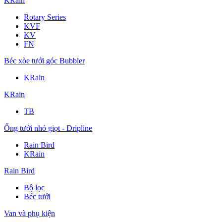
KRain
Rotary Series
KVF
KV
FN
Béc xòe tưới góc Bubbler
KRain
KRain
TB
Ống tưới nhỏ giọt - Dripline
Rain Bird
KRain
Rain Bird
Bộ lọc
Béc tưới
Van và phụ kiện