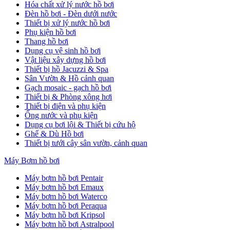
Hóa chất xử lý nước hồ bơi
Đèn hồ bơi - Đèn dưới nước
Thiết bị xử lý nước hồ bơi
Phụ kiện hồ bơi
Thang hồ bơi
Dụng cụ vệ sinh hồ bơi
Vật liệu xây dựng hồ bơi
Thiết bị hồ Jacuzzi & Spa
Sân Vườn & Hồ cảnh quan
Gạch mosaic - gạch hồ bơi
Thiết bị & Phòng xông hơi
Thiết bị điện và phụ kiện
Ống nước và phụ kiện
Dụng cụ bơi lội & Thiết bị cứu hộ
Ghế & Dù Hồ bơi
Thiết bị tưới cây sân vườn, cảnh quan
Máy Bơm hồ bơi
Máy bơm hồ bơi Pentair
Máy bơm hồ bơi Emaux
Máy bơm hồ bơi Waterco
Máy bơm hồ bơi Peraqua
Máy bơm hồ bơi Kripsol
Máy bơm hồ bơi Astralpool