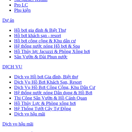
Pro LC
Phụ kiện
Dự án
Hồ bơi gia đình & Biệt Thự
Hồ bơi khách sạn - resort
Hồ bơi công cộng & Khu dân cư
Hệ thống nước nóng Hồ bơi & Spa
Hồ Thủy lực Jacuzzi & Phòng Xông hơi
Sân Vườn & Đài Phun nước
DỊCH VỤ
Dịch vụ Hồ bơi Gia đình, Biệt thự
Dịch Vụ Hồ Bơi Khách Sạn, Resort
Dịch Vụ Hồ Bơi Công Cộng, Khu Dân Cư
Hệ thống nước nóng Dân dụng & Hồ Bơi
Thi Công Sân Vườn & Hồ Cảnh Quan
Hồ Thủy Lực & Phòng xông hơi
Hệ Thống Tưới Cây Tự Động
Dịch vụ hậu mãi
Dịch vụ hậu mãi