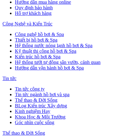
Hướng dẫn mua hàng online
Quy định bảo hành
Hỗ trợ khách hàng
Công Nghệ và Kiến Trúc
Công nghệ hồ bơi & Spa
Thiết bị hồ bơi & Spa
Hệ thống nước nóng lạnh hồ bơi & Spa
Kỹ thuật thi công hồ bơi & Spa
Kiến trúc hồ bơi & Spa
Hệ thống tưới tự động sân vườn, cảnh quan
Hướng dẫn vận hành hồ bơi & Spa
Tin tức
Tin tức công ty
Tin tức ngành hồ bơi và spa
Thể thao & Đời Sống
BLog Kiến trúc Xây dựng
Kinh nghiệm Hay
Khoa Học & Môi Trường
Góc nhìn cuộc sống
Thể thao & Đời Sống