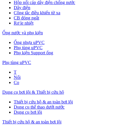
Hộp nối cáp dây điện chống nước
Dây điện
Công tắc điều khiển từ xa
CB đóng ngắt
Rơ le nhiệt
Ống nước và phụ kiện
Ống nhựa uPVC
Phụ tùng uPVC
Phụ kiện Support ống
Phụ tùng uPVC
T
Nối
Co
Dụng cụ bơi lội & Thiết bị cứu hộ
Thiết bị cứu hộ & an toàn bơi lội
Dụng cụ thể thao dưới nước
Dụng cụ bơi lội
Thiết bị cứu hộ & an toàn bơi lội