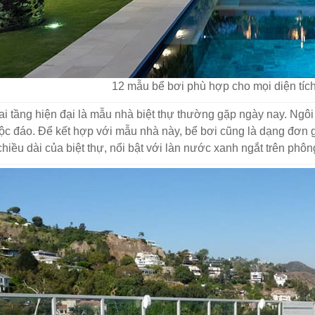
12 mẫu bể bơi phù hợp cho mọi diện tích
ai tầng hiện đại là mẫu nhà biệt thự thường gặp ngày nay. Ngô
ộc đáo. Để kết hợp với mẫu nhà này, bể bơi cũng là dạng đơn
hiều dài của biệt thự, nổi bật với làn nước xanh ngắt trên phôn