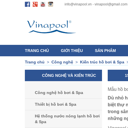
info@vinapool.vn - vinapool@gmail.com
TRANG CHỦ
GIỚI THIỆU
SẢN PHẨM
Trang chủ
>
Công nghệ
>
Kiến trúc hồ bơi & Spa
CÔNG NGHỆ VÀ KIẾN TRÚC
1
Mẫu hồ bơ
Công nghệ hồ bơi & Spa
Dù nhỏ ha
Thiết bị hồ bơi & Spa
biệt thự
trong sân
Hệ thống nước nóng lạnh hồ bơi
những ng
& Spa