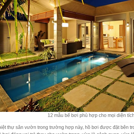
12 mẫu bể bơi phù hợp cho mọi diện tích
biệt thự sân vườn trong trường hợp này, hồ bơi được đặt bên t