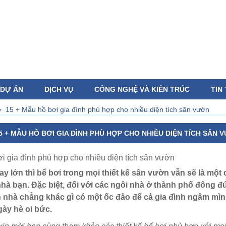
DỰ ÁN
DỊCH VỤ
CÔNG NGHỆ VÀ KIẾN TRÚC
TIN
>
15 + Mẫu hồ bơi gia đình phù hợp cho nhiều diện tích sân vườn
5 + MẪU HỒ BƠI GIA ĐÌNH PHÙ HỢP CHO NHIỀU DIỆN TÍCH SÂN 
i gia đình phù hợp cho nhiều diện tích sân vườn
y lớn thì bể bơi trong mọi thiết kế sân vườn vẫn sẽ là mộ
 nhà bạn. Đặc biệt, đối với các ngôi nhà ở thành phố đông đu
 nhà chẳng khác gì có một ốc đảo để cả gia đình ngâm mình 
ày hè oi bức.