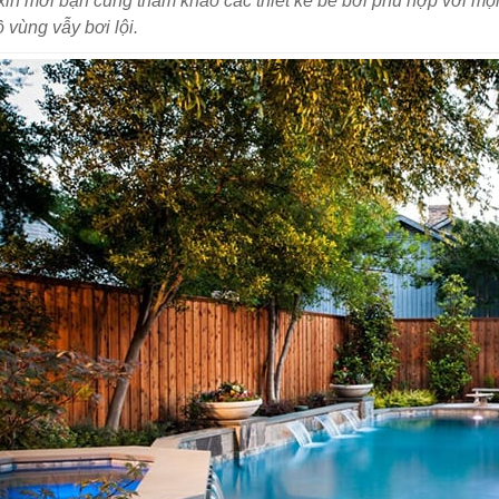
xin mời bạn cùng tham khảo các thiết kế bể bơi phù hợp với mọi
ồ vùng vẫy bơi lội.