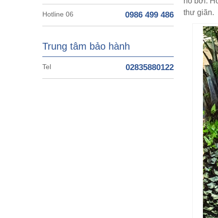
hồ bơi. H
thư giãn.
Hotline 06
0986 499 486
Trung tâm bảo hành
Tel
02835880122