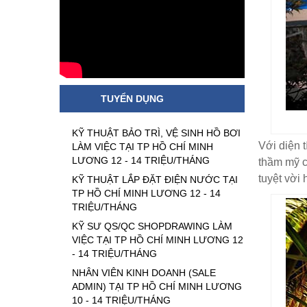
TUYỂN DỤNG
KỸ THUẬT BẢO TRÌ, VỆ SINH HỒ BƠI
Với diện 
LÀM VIỆC TẠI TP HỒ CHÍ MINH
LƯƠNG 12 - 14 TRIỆU/THÁNG
thầm mỹ c
tuyệt vời
KỸ THUẬT LẮP ĐẶT ĐIỆN NƯỚC TẠI
TP HỒ CHÍ MINH LƯƠNG 12 - 14
TRIỆU/THÁNG
KỸ SƯ QS/QC SHOPDRAWING LÀM
VIỆC TẠI TP HỒ CHÍ MINH LƯƠNG 12
- 14 TRIỆU/THÁNG
NHÂN VIÊN KINH DOANH (SALE
ADMIN) TẠI TP HỒ CHÍ MINH LƯƠNG
10 - 14 TRIỆU/THÁNG