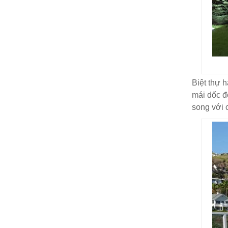
Biệt thự h
mái dốc đ
song với c