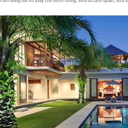
ồ bơi đóng vai trò thay cho vườn trong, vừa là cảnh quan, vừa l