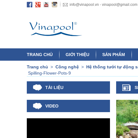
info@vinapool.vn - vinapool@gmail.com
TRANG CHỦ
GIỚI THIỆU
SẢN PHẨM
Trang chủ
>
Công nghệ
>
Hệ thống tưới tự động 
Spilling-Flower-Pots-9
TÀI LIỆU
S
VIDEO