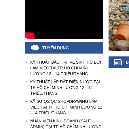
TUYỂN DỤNG
KỸ THUẬT BẢO TRÌ, VỆ SINH HỒ BƠI
B
LÀM VIỆC TẠI TP HỒ CHÍ MINH
LƯƠNG 12 - 14 TRIỆU/THÁNG
KỸ THUẬT LẮP ĐẶT ĐIỆN NƯỚC TẠI
TP HỒ CHÍ MINH LƯƠNG 12 - 14
TRIỆU/THÁNG
KỸ SƯ QS/QC SHOPDRAWING LÀM
VIỆC TẠI TP HỒ CHÍ MINH LƯƠNG 12
- 14 TRIỆU/THÁNG
NHÂN VIÊN KINH DOANH (SALE
ADMIN) TẠI TP HỒ CHÍ MINH LƯƠNG