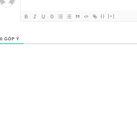
{}
[+]
0
GÓP Ý