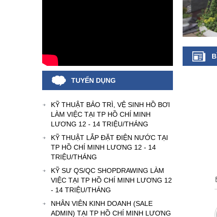
B
TUYỂN DỤNG
KỸ THUẬT BẢO TRÌ, VỆ SINH HỒ BƠI
LÀM VIỆC TẠI TP HỒ CHÍ MINH
LƯƠNG 12 - 14 TRIỆU/THÁNG
KỸ THUẬT LẮP ĐẶT ĐIỆN NƯỚC TẠI
TP HỒ CHÍ MINH LƯƠNG 12 - 14
TRIỆU/THÁNG
KỸ SƯ QS/QC SHOPDRAWING LÀM
VIỆC TẠI TP HỒ CHÍ MINH LƯƠNG 12
- 14 TRIỆU/THÁNG
NHÂN VIÊN KINH DOANH (SALE
ADMIN) TẠI TP HỒ CHÍ MINH LƯƠNG