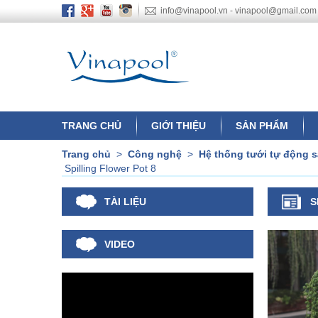
info@vinapool.vn - vinapool@gmail.com
TRANG CHỦ
GIỚI THIỆU
SẢN PHẨM
Trang chủ
>
Công nghệ
>
Hệ thống tưới tự động 
Spilling Flower Pot 8
TÀI LIỆU
S
VIDEO