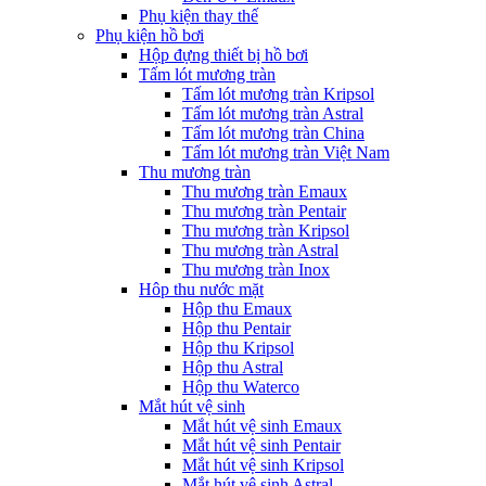
Phụ kiện thay thế
Phụ kiện hồ bơi
Hộp đựng thiết bị hồ bơi
Tấm lót mương tràn
Tấm lót mương tràn Kripsol
Tấm lót mương tràn Astral
Tấm lót mương tràn China
Tấm lót mương tràn Việt Nam
Thu mương tràn
Thu mương tràn Emaux
Thu mương tràn Pentair
Thu mương tràn Kripsol
Thu mương tràn Astral
Thu mương tràn Inox
Hôp thu nước mặt
Hộp thu Emaux
Hộp thu Pentair
Hộp thu Kripsol
Hộp thu Astral
Hộp thu Waterco
Mắt hút vệ sinh
Mắt hút vệ sinh Emaux
Mắt hút vệ sinh Pentair
Mắt hút vệ sinh Kripsol
Mắt hút vệ sinh Astral