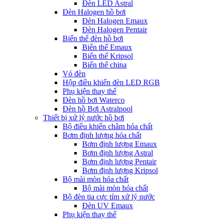
Đèn LED Astral
Đèn Halogen hồ bơi
Đèn Halogen Emaux
Đèn Halogen Pentair
Biến thế đèn hồ bơi
Biến thế Emaux
Biến thế Kripsol
Biến thế china
Vỏ đèn
Hộp điều khiển đèn LED RGB
Phụ kiện thay thế
Đèn hồ bơi Waterco
Đèn hồ Bơi Astralpool
Thiết bị xử lý nước hồ bơi
Bộ điều khiển châm hóa chất
Bơm định lượng hóa chất
Bơm định lượng Emaux
Bơm định lượng Astral
Bơm định lượng Pentair
Bơm định lượng Kripsol
Bộ mài mòn hóa chất
Bộ mài mòn hóa chất
Bộ đèn tia cực tím xử lý nước
Đèn UV Emaux
Phụ kiện thay thế