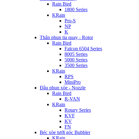
Rain Bird
1800 Series
KRain
Pro-S
NP
K
Thân phun tia quay - Rotor
Rain Bird
Falcon 6504 Series
8005 Series
5000 Series
3500 Series
KRain
RPS
MiniPro
Đầu phun xòe - Nozzle
Rain Bird
R-VAN
KRain
Rotary Series
KVF
KV
FN
Béc xòe tưới góc Bubbler
KRain