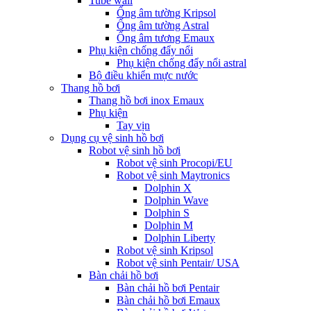
Tube wall
Ống âm tường Kripsol
Ống âm tường Astral
Ống âm tương Emaux
Phụ kiện chống đẩy nổi
Phụ kiện chống đẩy nổi astral
Bộ điều khiển mực nước
Thang hồ bơi
Thang hồ bơi inox Emaux
Phụ kiện
Tay vịn
Dụng cụ vệ sinh hồ bơi
Robot vệ sinh hồ bơi
Robot vệ sinh Procopi/EU
Robot vệ sinh Maytronics
Dolphin X
Dolphin Wave
Dolphin S
Dolphin M
Dolphin Liberty
Robot vệ sinh Kripsol
Robot vệ sinh Pentair/ USA
Bàn chải hồ bơi
Bàn chải hồ bơi Pentair
Bàn chải hồ bơi Emaux