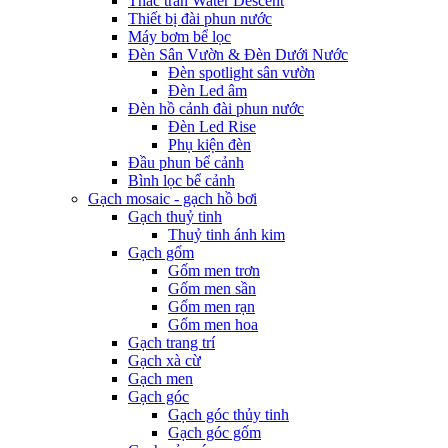
Thác tràn Water Descent
Thiết bị đài phun nước
Máy bơm bể lọc
Đèn Sân Vườn & Đèn Dưới Nước
Đèn spotlight sân vườn
Đèn Led âm
Đèn hồ cảnh đài phun nước
Đèn Led Rise
Phụ kiện đèn
Đầu phun bể cảnh
Bình lọc bể cảnh
Gạch mosaic - gạch hồ bơi
Gạch thuỷ tinh
Thuỷ tinh ánh kim
Gạch gốm
Gốm men trơn
Gốm men sần
Gốm men rạn
Gốm men hoa
Gạch trang trí
Gạch xà cừ
Gạch men
Gạch góc
Gạch góc thủy tinh
Gạch góc gốm