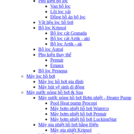
Phụ kiện bộ lọc
Van bộ lọc
Lõi lọc vải
Đồng hồ áp bộ lọc
Vật liệu lọc hồ bơi
Bộ lọc Kripsol
Bộ lọc cát Granada
Bộ lọc cát Artik - akt
Bộ lọc Artik - ak
Bộ lọc Astral
Phụ kiện thay thế
Pentair
Emaux
Bộ lọc Peraqua
Máy lọc hồ bơi
Máy lọc hồ bơi gia đình
Máy hút vệ sinh di động
Máy nước nóng hồ bơi & Spa
Máy nước nóng hồ bơi Bơm nhiệt - Heater Pump
Pool Heat pump Procopi
Máy bơm nhiệt hồ bơi Waterco
Máy bơm nhiệt hồ bơi Pentair
Máy bơm nhiệt hồ bơi LuckingStar
Máy gia nhiệt hồ bơi bằng Điện
Máy gia nhiệt Kripsol