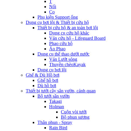
T
Nối
Co
Phụ kiện Support ống
Dụng cụ bơi lội & Thiết bị cứu hộ
Thiết bị cứu hộ & an toàn bơi lội
Dụng cụ cứu hộ khác
Ván cứu hộ - Lifeguard Board
Phao cứu hộ
Áo Phao
Dụng cụ thể thao dưới nước
Ván Lướt sóng
Thuyền chèoKayak
Dụng cụ bơi lội
Ghế & Dù Hồ bơi
Ghế hồ bơi
Dù hồ bơi
Thiết bị tưới cây sân vườn, cảnh quan
Bộ tưới sân vườn
Takagi
Holman
Cuộn vòi tưới
Bộ phun sương
Thân phun - Spray
Rain Bird