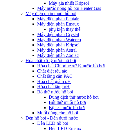
Máy gia nhiệt Kripsol
Máy nước nóng hồ bơi Heater Gas
Máy điện phân muối hồ bơi
Máy điện phân Pentair
Máy điện phân Emaux
phụ kiện thay thế
Máy điện phân Crystal
Máy điện phân Waterco
Máy điện phân Kripsol
Máy điện phân Astral
Máy điện phân Zodiac
Hóa chất xử lý nước hồ bơi
Hóa chất Chlorine xử lý nước hồ bơi
Chất diệt rêu tảo
Chất lắng cặn PAC
Hóa chất giảm pH
Hóa chất tăng pH
Bộ thử nước hồ bơi
Dung dịch thử nước hồ bơi
Bút thử muối hồ bơi
Bộ test nước hồ bơi
Muối dùng cho hồ bơi
Đèn hồ bơi - Đèn dưới nước
Đèn LED hồ bơi
Đèn LED Emaux