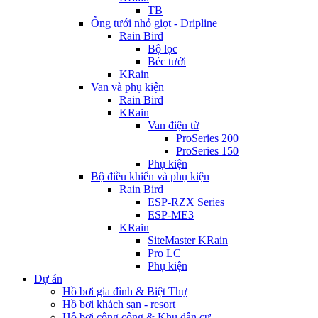
TB
Ống tưới nhỏ giọt - Dripline
Rain Bird
Bộ lọc
Béc tưới
KRain
Van và phụ kiện
Rain Bird
KRain
Van điện từ
ProSeries 200
ProSeries 150
Phụ kiện
Bộ điều khiển và phụ kiện
Rain Bird
ESP-RZX Series
ESP-ME3
KRain
SiteMaster KRain
Pro LC
Phụ kiện
Dự án
Hồ bơi gia đình & Biệt Thự
Hồ bơi khách sạn - resort
Hồ bơi công cộng & Khu dân cư