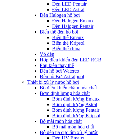
Đèn LED Pentair
Đèn LED Astral
Đèn Halogen hồ bơi
Đèn Halogen Emaux
Đèn Halogen Pentair
Biến thế đèn hồ bơi
Biến thế Emaux
Biến thế Kripsol
Biến thế china
Vỏ đèn
Hộp điều khiển đèn LED RGB
Phụ kiện thay thế
Đèn hồ bơi Waterco
Đèn hồ Bơi Astralpool
Thiết bị xử lý nước hồ bơi
Bộ điều khiển châm hóa chất
Bơm định lượng hóa chất
Bơm định lượng Emaux
Bơm định lượng Astral
Bơm định lượng Pentair
Bơm định lượng Kripsol
Bộ mài mòn hóa chất
Bộ mài mòn hóa chất
Bộ đèn tia cực tím xử lý nước
Đèn UV Emaux