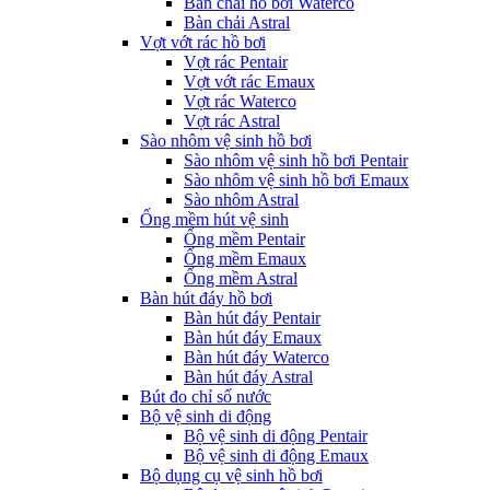
Bàn chải hồ bơi Waterco
Bàn chải Astral
Vợt vớt rác hồ bơi
Vợt rác Pentair
Vợt vớt rác Emaux
Vợt rác Waterco
Vợt rác Astral
Sào nhôm vệ sinh hồ bơi
Sào nhôm vệ sinh hồ bơi Pentair
Sào nhôm vệ sinh hồ bơi Emaux
Sào nhôm Astral
Ống mềm hút vệ sinh
Ống mềm Pentair
Ống mềm Emaux
Ống mềm Astral
Bàn hút đáy hồ bơi
Bàn hút đáy Pentair
Bàn hút đáy Emaux
Bàn hút đáy Waterco
Bàn hút đáy Astral
Bút đo chỉ số nước
Bộ vệ sinh di động
Bộ vệ sinh di động Pentair
Bộ vệ sinh di động Emaux
Bộ dụng cụ vệ sinh hồ bơi