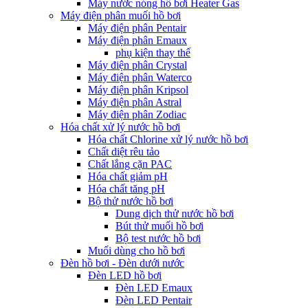
Máy nước nóng hồ bơi Heater Gas
Máy điện phân muối hồ bơi
Máy điện phân Pentair
Máy điện phân Emaux
phụ kiện thay thế
Máy điện phân Crystal
Máy điện phân Waterco
Máy điện phân Kripsol
Máy điện phân Astral
Máy điện phân Zodiac
Hóa chất xử lý nước hồ bơi
Hóa chất Chlorine xử lý nước hồ bơi
Chất diệt rêu tảo
Chất lắng cặn PAC
Hóa chất giảm pH
Hóa chất tăng pH
Bộ thử nước hồ bơi
Dung dịch thử nước hồ bơi
Bút thử muối hồ bơi
Bộ test nước hồ bơi
Muối dùng cho hồ bơi
Đèn hồ bơi - Đèn dưới nước
Đèn LED hồ bơi
Đèn LED Emaux
Đèn LED Pentair