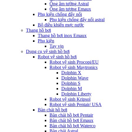
Ống âm tường Astral
Ống âm tương Emaux
Phụ kiện chống đẩy nổi
Phụ kiện chống đẩy nổi astral
Bộ điều khiển mực nước
Thang hồ bơi
Thang hồ bơi inox Emaux
Phụ kiện
Tay vịn
Dụng cụ vệ sinh hồ bơi
Robot vệ sinh hồ bơi
Robot vệ sinh Procopi/EU
Robot vệ sinh Maytronics
Dolphin X
Dolphin Wave
Dolphin S
Dolphin M
Dolphin Liberty
Robot vệ sinh Kripsol
Robot vệ sinh Pentair/ USA
Bàn chải hồ bơi
Bàn chải hồ bơi Pentair
Bàn chải hồ bơi Emaux
Bàn chải hồ bơi Waterco
Bàn chải Astral