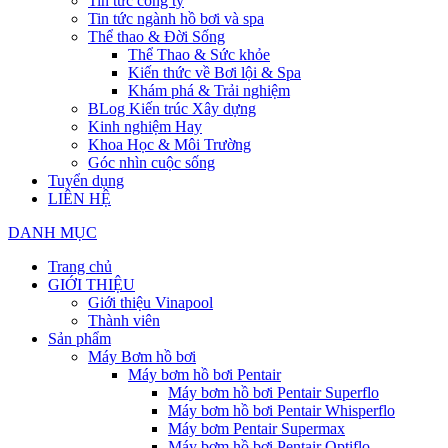
Tin tức công ty
Tin tức ngành hồ bơi và spa
Thể thao & Đời Sống
Thể Thao & Sức khỏe
Kiến thức về Bơi lội & Spa
Khám phá & Trải nghiệm
BLog Kiến trúc Xây dựng
Kinh nghiệm Hay
Khoa Học & Môi Trường
Góc nhìn cuộc sống
Tuyển dụng
LIÊN HỆ
DANH MỤC
Trang chủ
GIỚI THIỆU
Giới thiệu Vinapool
Thành viên
Sản phẩm
Máy Bơm hồ bơi
Máy bơm hồ bơi Pentair
Máy bơm hồ bơi Pentair Superflo
Máy bơm hồ bơi Pentair Whisperflo
Máy bơm Pentair Supermax
Máy bơm hồ bơi Pentair Optiflo