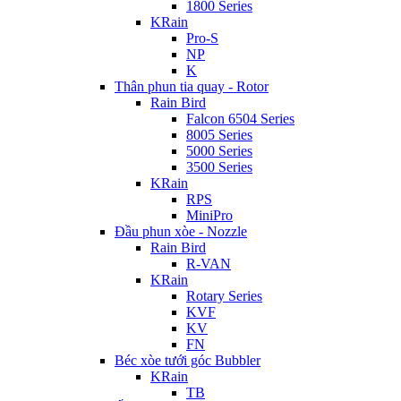
1800 Series
KRain
Pro-S
NP
K
Thân phun tia quay - Rotor
Rain Bird
Falcon 6504 Series
8005 Series
5000 Series
3500 Series
KRain
RPS
MiniPro
Đầu phun xòe - Nozzle
Rain Bird
R-VAN
KRain
Rotary Series
KVF
KV
FN
Béc xòe tưới góc Bubbler
KRain
TB