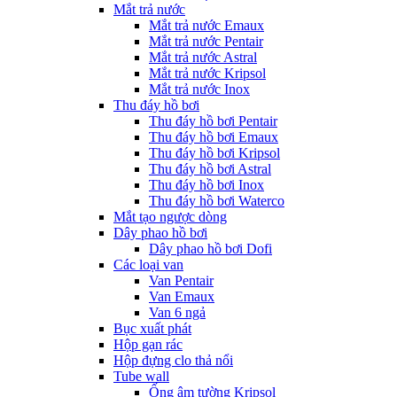
Mắt trả nước
Mắt trả nước Emaux
Mắt trả nước Pentair
Mắt trả nước Astral
Mắt trả nước Kripsol
Mắt trả nước Inox
Thu đáy hồ bơi
Thu đáy hồ bơi Pentair
Thu đáy hồ bơi Emaux
Thu đáy hồ bơi Kripsol
Thu đáy hồ bơi Astral
Thu đáy hồ bơi Inox
Thu đáy hồ bơi Waterco
Mắt tạo ngược dòng
Dây phao hồ bơi
Dây phao hồ bơi Dofi
Các loại van
Van Pentair
Van Emaux
Van 6 ngả
Bục xuất phát
Hộp gạn rác
Hộp đựng clo thả nổi
Tube wall
Ống âm tường Kripsol