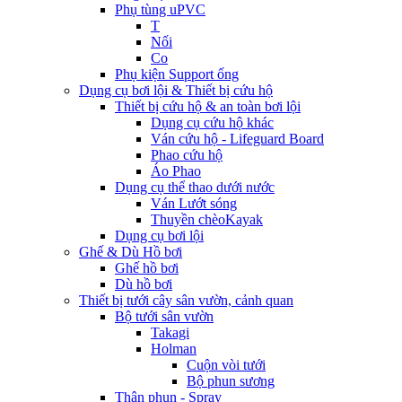
Phụ tùng uPVC
T
Nối
Co
Phụ kiện Support ống
Dụng cụ bơi lội & Thiết bị cứu hộ
Thiết bị cứu hộ & an toàn bơi lội
Dụng cụ cứu hộ khác
Ván cứu hộ - Lifeguard Board
Phao cứu hộ
Áo Phao
Dụng cụ thể thao dưới nước
Ván Lướt sóng
Thuyền chèoKayak
Dụng cụ bơi lội
Ghế & Dù Hồ bơi
Ghế hồ bơi
Dù hồ bơi
Thiết bị tưới cây sân vườn, cảnh quan
Bộ tưới sân vườn
Takagi
Holman
Cuộn vòi tưới
Bộ phun sương
Thân phun - Spray