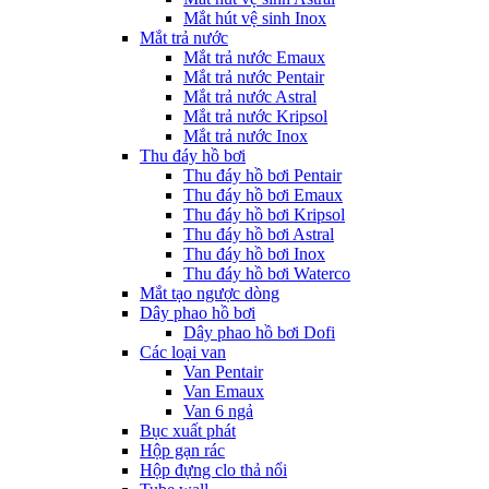
Mắt hút vệ sinh Inox
Mắt trả nước
Mắt trả nước Emaux
Mắt trả nước Pentair
Mắt trả nước Astral
Mắt trả nước Kripsol
Mắt trả nước Inox
Thu đáy hồ bơi
Thu đáy hồ bơi Pentair
Thu đáy hồ bơi Emaux
Thu đáy hồ bơi Kripsol
Thu đáy hồ bơi Astral
Thu đáy hồ bơi Inox
Thu đáy hồ bơi Waterco
Mắt tạo ngược dòng
Dây phao hồ bơi
Dây phao hồ bơi Dofi
Các loại van
Van Pentair
Van Emaux
Van 6 ngả
Bục xuất phát
Hộp gạn rác
Hộp đựng clo thả nổi