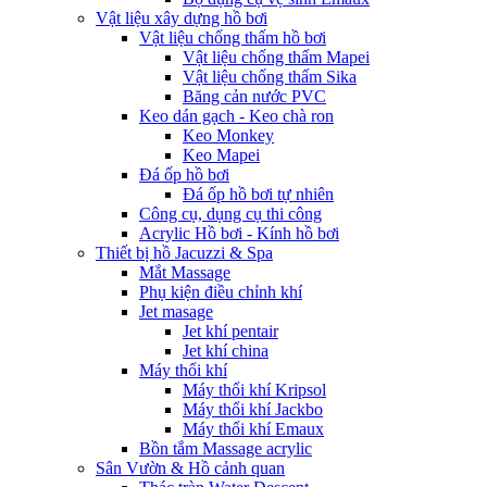
Vật liệu xây dựng hồ bơi
Vật liệu chống thấm hồ bơi
Vật liệu chống thấm Mapei
Vật liệu chống thấm Sika
Băng cản nước PVC
Keo dán gạch - Keo chà ron
Keo Monkey
Keo Mapei
Đá ốp hồ bơi
Đá ốp hồ bơi tự nhiên
Công cụ, dụng cụ thi công
Acrylic Hồ bơi - Kính hồ bơi
Thiết bị hồ Jacuzzi & Spa
Mắt Massage
Phụ kiện điều chỉnh khí
Jet masage
Jet khí pentair
Jet khí china
Máy thổi khí
Máy thổi khí Kripsol
Máy thổi khí Jackbo
Máy thổi khí Emaux
Bồn tắm Massage acrylic
Sân Vườn & Hồ cảnh quan