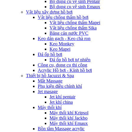
Bộ dụng cụ vệ sinh Pentair
Bộ dụng cụ vệ sinh Emaux
Vật liệu xây dựng hồ bơi
Vật liệu chống thấm hồ bơi
Vật liệu chống thấm Mapei
Vật liệu chống thấm Sika
Băng cản nước PVC
Keo dán gạch - Keo chà ron
Keo Monkey
Keo Mapei
Đá ốp hồ bơi
Đá ốp hồ bơi tự nhiên
Công cụ, dụng cụ thi công
Acrylic Hồ bơi - Kính hồ bơi
Thiết bị hồ Jacuzzi & Spa
Mắt Massage
Phụ kiện điều chỉnh khí
Jet masage
Jet khí pentair
Jet khí china
Máy thổi khí
Máy thổi khí Kripsol
Máy thổi khí Jackbo
Máy thổi khí Emaux
Bồn tắm Massage acrylic