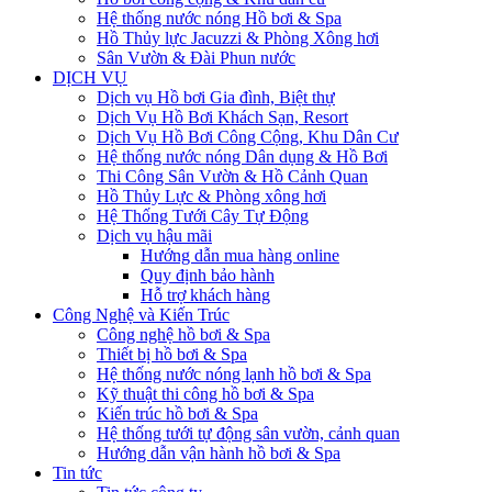
Hệ thống nước nóng Hồ bơi & Spa
Hồ Thủy lực Jacuzzi & Phòng Xông hơi
Sân Vườn & Đài Phun nước
DỊCH VỤ
Dịch vụ Hồ bơi Gia đình, Biệt thự
Dịch Vụ Hồ Bơi Khách Sạn, Resort
Dịch Vụ Hồ Bơi Công Cộng, Khu Dân Cư
Hệ thống nước nóng Dân dụng & Hồ Bơi
Thi Công Sân Vườn & Hồ Cảnh Quan
Hồ Thủy Lực & Phòng xông hơi
Hệ Thống Tưới Cây Tự Động
Dịch vụ hậu mãi
Hướng dẫn mua hàng online
Quy định bảo hành
Hỗ trợ khách hàng
Công Nghệ và Kiến Trúc
Công nghệ hồ bơi & Spa
Thiết bị hồ bơi & Spa
Hệ thống nước nóng lạnh hồ bơi & Spa
Kỹ thuật thi công hồ bơi & Spa
Kiến trúc hồ bơi & Spa
Hệ thống tưới tự động sân vườn, cảnh quan
Hướng dẫn vận hành hồ bơi & Spa
Tin tức