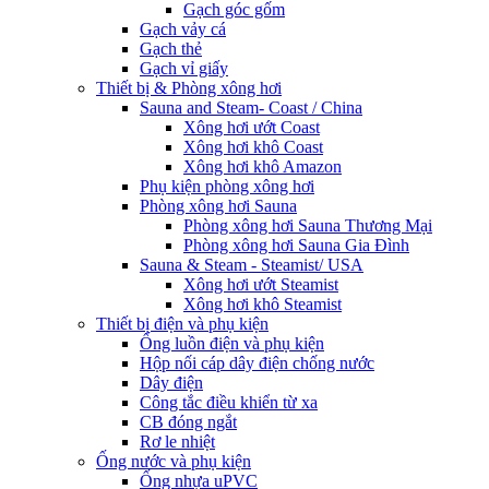
Gạch góc gốm
Gạch vảy cá
Gạch thẻ
Gạch vỉ giấy
Thiết bị & Phòng xông hơi
Sauna and Steam- Coast / China
Xông hơi ướt Coast
Xông hơi khô Coast
Xông hơi khô Amazon
Phụ kiện phòng xông hơi
Phòng xông hơi Sauna
Phòng xông hơi Sauna Thương Mại
Phòng xông hơi Sauna Gia Đình
Sauna & Steam - Steamist/ USA
Xông hơi ướt Steamist
Xông hơi khô Steamist
Thiết bị điện và phụ kiện
Ống luồn điện và phụ kiện
Hộp nối cáp dây điện chống nước
Dây điện
Công tắc điều khiển từ xa
CB đóng ngắt
Rơ le nhiệt
Ống nước và phụ kiện
Ống nhựa uPVC