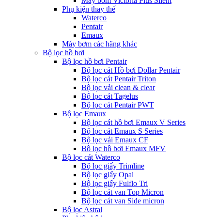
Máy bơm Victoria Plus Silent
Phụ kiện thay thế
Waterco
Pentair
Emaux
Máy bơm các hãng khác
Bộ lọc hồ bơi
Bộ lọc hồ bơi Pentair
Bộ lọc cát Hồ bơi Dollar Pentair
Bộ lọc cát Pentair Triton
Bộ lọc vải clean & clear
Bộ lọc cát Tagelus
Bộ lọc cát Pentair PWT
Bộ lọc Emaux
Bộ lọc cát hồ bơi Emaux V Series
Bộ lọc cát Emaux S Series
Bộ lọc vải Emaux CF
Bô lọc hồ bơi Emaux MFV
Bộ lọc cát Waterco
Bộ lọc giấy Trimline
Bộ lọc giấy Opal
Bộ lọc giấy Fulflo Tri
Bộ lọc cát van Top Micron
Bộ lọc cát van Side micron
Bộ lọc Astral