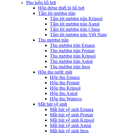
Phụ kiện hồ bơi
Hộp đựng thiết bị hồ bơi
Tấm lót mương tràn
Tấm lót mương tràn Kripsol
Tấm lót mương tràn Astral
Tấm lót mương tràn China
Tấm lót mương tràn Việt Nam
Thu mương tràn
Thu mương tràn Emaux
Thu mương tràn Pentair
Thu mương tràn Kripsol
Thu mương tràn Astral
Thu mương tràn Inox
Hôp thu nước mặt
Hộp thu Emaux
Hộp thu Pentair
Hộp thu Kripsol
Hộp thu Astral
Hộp thu Waterco
Mắt hút vệ sinh
Mắt hút vệ sinh Emaux
Mắt hút vệ sinh Pentair
Mắt hút vệ sinh Kripsol
Mắt hút vệ sinh Astral
Mắt hút vệ sinh Inox