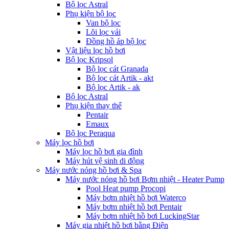
Bộ lọc Astral
Phụ kiện bộ lọc
Van bộ lọc
Lõi lọc vải
Đồng hồ áp bộ lọc
Vật liệu lọc hồ bơi
Bộ lọc Kripsol
Bộ lọc cát Granada
Bộ lọc cát Artik - akt
Bộ lọc Artik - ak
Bộ lọc Astral
Phụ kiện thay thế
Pentair
Emaux
Bộ lọc Peraqua
Máy lọc hồ bơi
Máy lọc hồ bơi gia đình
Máy hút vệ sinh di động
Máy nước nóng hồ bơi & Spa
Máy nước nóng hồ bơi Bơm nhiệt - Heater Pump
Pool Heat pump Procopi
Máy bơm nhiệt hồ bơi Waterco
Máy bơm nhiệt hồ bơi Pentair
Máy bơm nhiệt hồ bơi LuckingStar
Máy gia nhiệt hồ bơi bằng Điện