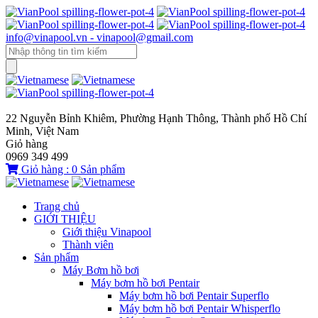
info@vinapool.vn - vinapool@gmail.com
22 Nguyễn Bỉnh Khiêm, Phường Hạnh Thông, Thành phố Hồ Chí
Minh, Việt Nam
Giỏ hàng
0969 349 499
Giỏ hàng :
0
Sản phẩm
Trang chủ
GIỚI THIỆU
Giới thiệu Vinapool
Thành viên
Sản phẩm
Máy Bơm hồ bơi
Máy bơm hồ bơi Pentair
Máy bơm hồ bơi Pentair Superflo
Máy bơm hồ bơi Pentair Whisperflo