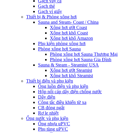
Gạch vảy cá
Gạch thẻ
Gạch vỉ giấy
Thiết bị & Phòng xông hơi
Sauna and Steam- Coast / China
Xông hơi ướt Coast
Xông hơi khô Coast
Xông hơi khô Amazon
Phụ kiện phòng xông hơi
Phòng xông hơi Sauna
Phòng xông hơi Sauna Thương Mại
Phòng xông hơi Sauna Gia Đình
Sauna & Steam - Steamist/ USA
Xông hơi ướt Steamist
Xông hơi khô Steamist
Thiết bị điện và phụ kiện
Ống luồn điện và phụ kiện
Hộp nối cáp dây điện chống nước
Dây điện
Công tắc điều khiển từ xa
CB đóng ngắt
Rơ le nhiệt
Ống nước và phụ kiện
Ống nhựa uPVC
Phụ tùng uPVC