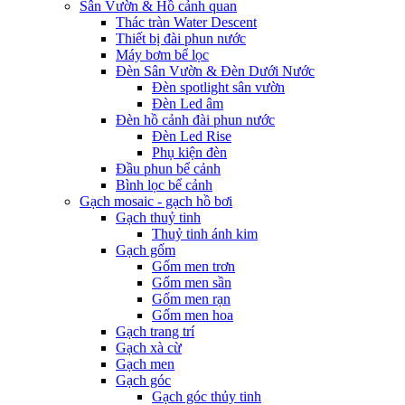
Sân Vườn & Hồ cảnh quan
Thác tràn Water Descent
Thiết bị đài phun nước
Máy bơm bể lọc
Đèn Sân Vườn & Đèn Dưới Nước
Đèn spotlight sân vườn
Đèn Led âm
Đèn hồ cảnh đài phun nước
Đèn Led Rise
Phụ kiện đèn
Đầu phun bể cảnh
Bình lọc bể cảnh
Gạch mosaic - gạch hồ bơi
Gạch thuỷ tinh
Thuỷ tinh ánh kim
Gạch gốm
Gốm men trơn
Gốm men sần
Gốm men rạn
Gốm men hoa
Gạch trang trí
Gạch xà cừ
Gạch men
Gạch góc
Gạch góc thủy tinh