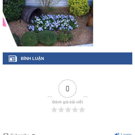
BÌNH LUẬN
0
Đánh giá bài viết
Login