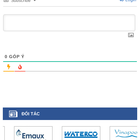
Subscribe
0
GÓP Ý
ĐỐI TÁC