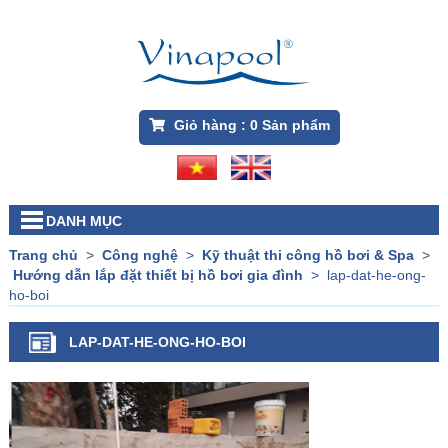
Giỏ hàng :
0
Sản phẩm
DANH MỤC
Trang chủ
>
Công nghệ
>
Kỹ thuật thi công hồ bơi & Spa
>
Hướng dẫn lắp đặt thiết bị hồ bơi gia đình
>
lap-dat-he-ong-
ho-boi
LAP-DAT-HE-ONG-HO-BOI