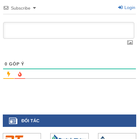
Login
Subscribe
0
GÓP Ý
ĐỐI TÁC