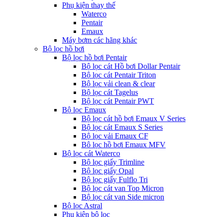
Phụ kiện thay thế
Waterco
Pentair
Emaux
Máy bơm các hãng khác
Bộ lọc hồ bơi
Bộ lọc hồ bơi Pentair
Bộ lọc cát Hồ bơi Dollar Pentair
Bộ lọc cát Pentair Triton
Bộ lọc vải clean & clear
Bộ lọc cát Tagelus
Bộ lọc cát Pentair PWT
Bộ lọc Emaux
Bộ lọc cát hồ bơi Emaux V Series
Bộ lọc cát Emaux S Series
Bộ lọc vải Emaux CF
Bô lọc hồ bơi Emaux MFV
Bộ lọc cát Waterco
Bộ lọc giấy Trimline
Bộ lọc giấy Opal
Bộ lọc giấy Fulflo Tri
Bộ lọc cát van Top Micron
Bộ lọc cát van Side micron
Bộ lọc Astral
Phụ kiện bộ lọc