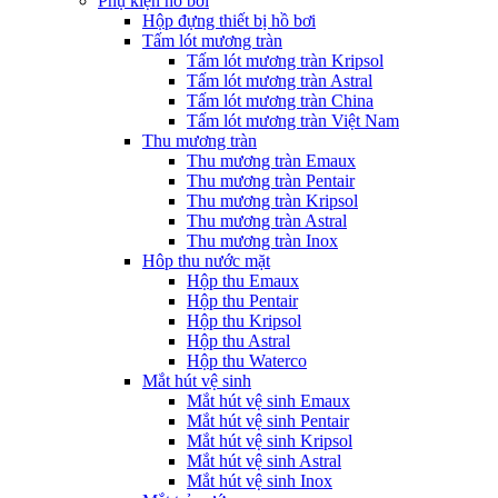
Phụ kiện hồ bơi
Hộp đựng thiết bị hồ bơi
Tấm lót mương tràn
Tấm lót mương tràn Kripsol
Tấm lót mương tràn Astral
Tấm lót mương tràn China
Tấm lót mương tràn Việt Nam
Thu mương tràn
Thu mương tràn Emaux
Thu mương tràn Pentair
Thu mương tràn Kripsol
Thu mương tràn Astral
Thu mương tràn Inox
Hôp thu nước mặt
Hộp thu Emaux
Hộp thu Pentair
Hộp thu Kripsol
Hộp thu Astral
Hộp thu Waterco
Mắt hút vệ sinh
Mắt hút vệ sinh Emaux
Mắt hút vệ sinh Pentair
Mắt hút vệ sinh Kripsol
Mắt hút vệ sinh Astral
Mắt hút vệ sinh Inox