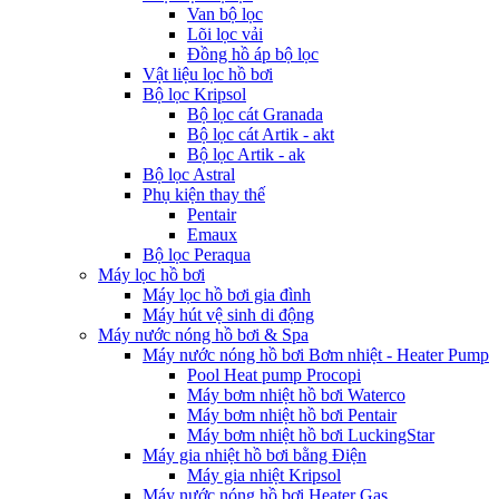
Van bộ lọc
Lõi lọc vải
Đồng hồ áp bộ lọc
Vật liệu lọc hồ bơi
Bộ lọc Kripsol
Bộ lọc cát Granada
Bộ lọc cát Artik - akt
Bộ lọc Artik - ak
Bộ lọc Astral
Phụ kiện thay thế
Pentair
Emaux
Bộ lọc Peraqua
Máy lọc hồ bơi
Máy lọc hồ bơi gia đình
Máy hút vệ sinh di động
Máy nước nóng hồ bơi & Spa
Máy nước nóng hồ bơi Bơm nhiệt - Heater Pump
Pool Heat pump Procopi
Máy bơm nhiệt hồ bơi Waterco
Máy bơm nhiệt hồ bơi Pentair
Máy bơm nhiệt hồ bơi LuckingStar
Máy gia nhiệt hồ bơi bằng Điện
Máy gia nhiệt Kripsol
Máy nước nóng hồ bơi Heater Gas