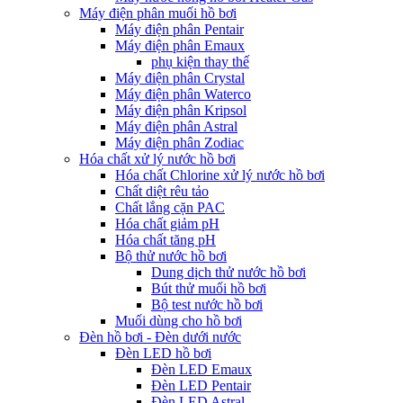
Máy điện phân muối hồ bơi
Máy điện phân Pentair
Máy điện phân Emaux
phụ kiện thay thế
Máy điện phân Crystal
Máy điện phân Waterco
Máy điện phân Kripsol
Máy điện phân Astral
Máy điện phân Zodiac
Hóa chất xử lý nước hồ bơi
Hóa chất Chlorine xử lý nước hồ bơi
Chất diệt rêu tảo
Chất lắng cặn PAC
Hóa chất giảm pH
Hóa chất tăng pH
Bộ thử nước hồ bơi
Dung dịch thử nước hồ bơi
Bút thử muối hồ bơi
Bộ test nước hồ bơi
Muối dùng cho hồ bơi
Đèn hồ bơi - Đèn dưới nước
Đèn LED hồ bơi
Đèn LED Emaux
Đèn LED Pentair
Đèn LED Astral