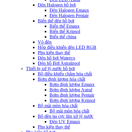
Đèn Halogen hồ bơi
Đèn Halogen Emaux
Đèn Halogen Pentair
Biến thế đèn hồ bơi
Biến thế Emaux
Biến thế Kripsol
Biến thế china
Vỏ đèn
Hộp điều khiển đèn LED RGB
Phụ kiện thay thế
Đèn hồ bơi Waterco
Đèn hồ Bơi Astralpool
Thiết bị xử lý nước hồ bơi
Bộ điều khiển châm hóa chất
Bơm định lượng hóa chất
Bơm định lượng Emaux
Bơm định lượng Astral
Bơm định lượng Pentair
Bơm định lượng Kripsol
Bộ mài mòn hóa chất
Bộ mài mòn hóa chất
Bộ đèn tia cực tím xử lý nước
Đèn UV Emaux
Phụ kiện thay thế