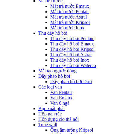
Mắt trả nước
Mắt trả nước Emaux
Mắt trả nước Pentair
Mắt trả nước Astral
Mắt trả nước Kripsol
Mắt trả nước Inox
Thu đáy hồ bơi
Thu đáy hồ bơi Pentair
Thu đáy hồ bơi Emaux
Thu đáy hồ bơi Kripsol
Thu đáy hồ bơi Astral
Thu đáy hồ bơi Inox
Thu đáy hồ bơi Waterco
Mắt tạo ngược dòng
Dây phao hồ bơi
Dây phao hồ bơi Dofi
Các loại van
Van Pentair
Van Emaux
Van 6 ngả
Bục xuất phát
Hộp gạn rác
Hộp đựng clo thả nổi
Tube wall
Ống âm tường Kripsol