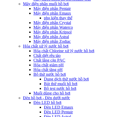
Máy điện phân muối hồ bơi
Máy điện phân Pentair
Máy điện phân Emaux
phụ kiện thay thế
Máy điện phân Crystal
Máy điện phân Waterco
Máy điện phân Kripsol
Máy điện phân Astral
Máy điện phân Zodiac
Hóa chất xử lý nước hồ bơi
Hóa chất Chlorine xử lý nước hồ bơi
Chất diệt rêu tảo
Chất lắng cặn PAC
Hóa chất giảm pH
Hóa chất tăng pH
Bộ thử nước hồ bơi
Dung dịch thử nước hồ bơi
Bút thử muối hồ bơi
Bộ test nước hồ bơi
Muối dùng cho hồ bơi
Đèn hồ bơi - Đèn dưới nước
Đèn LED hồ bơi
Đèn LED Emaux
Đèn LED Pentair
Đèn LED Astral