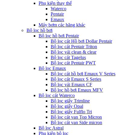
Phụ kiện thay thế
Waterco
Pentair
Emaux
Máy bơm các hãng khác
Bộ lọc hồ bơi
Bộ lọc hồ bơi Pentair
Bộ lọc cát Hồ bơi Dollar Pentair
Bộ lọc cát Pentair Triton
Bộ lọc vải clean & clear
Bộ lọc cát Tagelus
Bộ lọc cát Pentair PWT
Bộ lọc Emaux
Bộ lọc cát hồ bơi Emaux V Series
Bộ lọc cát Emaux S Series
Bộ lọc vải Emaux CF
Bô lọc hồ bơi Emaux MFV
Bộ lọc cát Waterco
Bộ lọc giấy Trimline
Bộ lọc giấy Opal
Bộ lọc giấy Fulflo Tri
Bộ lọc cát van Top Micron
Bộ lọc cát van Side micron
Bộ lọc Astral
Phụ kiện bộ lọc