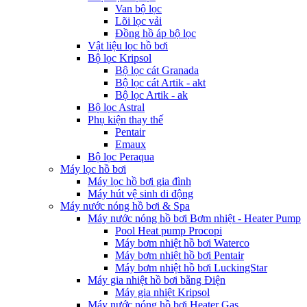
Van bộ lọc
Lõi lọc vải
Đồng hồ áp bộ lọc
Vật liệu lọc hồ bơi
Bộ lọc Kripsol
Bộ lọc cát Granada
Bộ lọc cát Artik - akt
Bộ lọc Artik - ak
Bộ lọc Astral
Phụ kiện thay thế
Pentair
Emaux
Bộ lọc Peraqua
Máy lọc hồ bơi
Máy lọc hồ bơi gia đình
Máy hút vệ sinh di động
Máy nước nóng hồ bơi & Spa
Máy nước nóng hồ bơi Bơm nhiệt - Heater Pump
Pool Heat pump Procopi
Máy bơm nhiệt hồ bơi Waterco
Máy bơm nhiệt hồ bơi Pentair
Máy bơm nhiệt hồ bơi LuckingStar
Máy gia nhiệt hồ bơi bằng Điện
Máy gia nhiệt Kripsol
Máy nước nóng hồ bơi Heater Gas