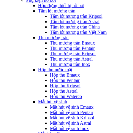
Phụ kiện hồ bơi
Hộp đựng thiết bị hồ bơi
Tấm lót mương tràn
Tấm lót mương tràn Kripsol
Tấm lót mương tràn Astral
Tấm lót mương tràn China
Tấm lót mương tràn Việt Nam
Thu mương tràn
Thu mương tràn Emaux
Thu mương tràn Pentair
Thu mương tràn Kripsol
Thu mương tràn Astral
Thu mương tràn Inox
Hôp thu nước mặt
Hộp thu Emaux
Hộp thu Pentair
Hộp thu Kripsol
Hộp thu Astral
Hộp thu Waterco
Mắt hút vệ sinh
Mắt hút vệ sinh Emaux
Mắt hút vệ sinh Pentair
Mắt hút vệ sinh Kripsol
Mắt hút vệ sinh Astral
Mắt hút vệ sinh Inox