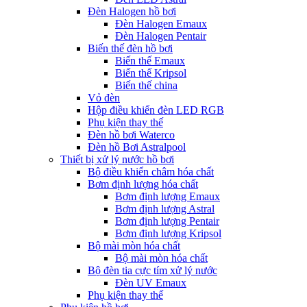
Đèn Halogen hồ bơi
Đèn Halogen Emaux
Đèn Halogen Pentair
Biến thế đèn hồ bơi
Biến thế Emaux
Biến thế Kripsol
Biến thế china
Vỏ đèn
Hộp điều khiển đèn LED RGB
Phụ kiện thay thế
Đèn hồ bơi Waterco
Đèn hồ Bơi Astralpool
Thiết bị xử lý nước hồ bơi
Bộ điều khiển châm hóa chất
Bơm định lượng hóa chất
Bơm định lượng Emaux
Bơm định lượng Astral
Bơm định lượng Pentair
Bơm định lượng Kripsol
Bộ mài mòn hóa chất
Bộ mài mòn hóa chất
Bộ đèn tia cực tím xử lý nước
Đèn UV Emaux
Phụ kiện thay thế