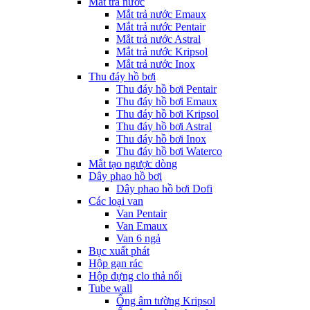
Mắt trả nước
Mắt trả nước Emaux
Mắt trả nước Pentair
Mắt trả nước Astral
Mắt trả nước Kripsol
Mắt trả nước Inox
Thu đáy hồ bơi
Thu đáy hồ bơi Pentair
Thu đáy hồ bơi Emaux
Thu đáy hồ bơi Kripsol
Thu đáy hồ bơi Astral
Thu đáy hồ bơi Inox
Thu đáy hồ bơi Waterco
Mắt tạo ngược dòng
Dây phao hồ bơi
Dây phao hồ bơi Dofi
Các loại van
Van Pentair
Van Emaux
Van 6 ngả
Bục xuất phát
Hộp gạn rác
Hộp đựng clo thả nổi
Tube wall
Ống âm tường Kripsol