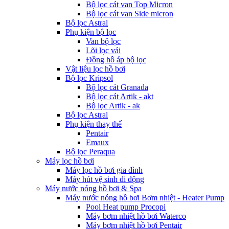
Bộ lọc cát van Top Micron
Bộ lọc cát van Side micron
Bộ lọc Astral
Phụ kiện bộ lọc
Van bộ lọc
Lõi lọc vải
Đồng hồ áp bộ lọc
Vật liệu lọc hồ bơi
Bộ lọc Kripsol
Bộ lọc cát Granada
Bộ lọc cát Artik - akt
Bộ lọc Artik - ak
Bộ lọc Astral
Phụ kiện thay thế
Pentair
Emaux
Bộ lọc Peraqua
Máy lọc hồ bơi
Máy lọc hồ bơi gia đình
Máy hút vệ sinh di động
Máy nước nóng hồ bơi & Spa
Máy nước nóng hồ bơi Bơm nhiệt - Heater Pump
Pool Heat pump Procopi
Máy bơm nhiệt hồ bơi Waterco
Máy bơm nhiệt hồ bơi Pentair