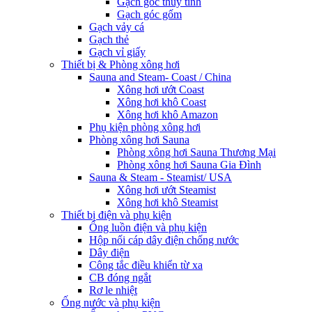
Gạch góc thủy tinh
Gạch góc gốm
Gạch vảy cá
Gạch thẻ
Gạch vỉ giấy
Thiết bị & Phòng xông hơi
Sauna and Steam- Coast / China
Xông hơi ướt Coast
Xông hơi khô Coast
Xông hơi khô Amazon
Phụ kiện phòng xông hơi
Phòng xông hơi Sauna
Phòng xông hơi Sauna Thương Mại
Phòng xông hơi Sauna Gia Đình
Sauna & Steam - Steamist/ USA
Xông hơi ướt Steamist
Xông hơi khô Steamist
Thiết bị điện và phụ kiện
Ống luồn điện và phụ kiện
Hộp nối cáp dây điện chống nước
Dây điện
Công tắc điều khiển từ xa
CB đóng ngắt
Rơ le nhiệt
Ống nước và phụ kiện