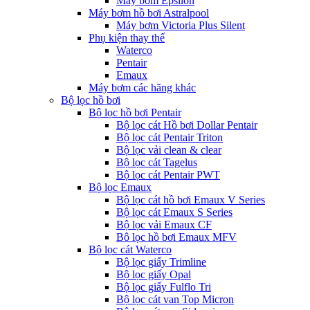
Máy bơm Epsilon
Máy bơm hồ bơi Astralpool
Máy bơm Victoria Plus Silent
Phụ kiện thay thế
Waterco
Pentair
Emaux
Máy bơm các hãng khác
Bộ lọc hồ bơi
Bộ lọc hồ bơi Pentair
Bộ lọc cát Hồ bơi Dollar Pentair
Bộ lọc cát Pentair Triton
Bộ lọc vải clean & clear
Bộ lọc cát Tagelus
Bộ lọc cát Pentair PWT
Bộ lọc Emaux
Bộ lọc cát hồ bơi Emaux V Series
Bộ lọc cát Emaux S Series
Bộ lọc vải Emaux CF
Bô lọc hồ bơi Emaux MFV
Bộ lọc cát Waterco
Bộ lọc giấy Trimline
Bộ lọc giấy Opal
Bộ lọc giấy Fulflo Tri
Bộ lọc cát van Top Micron