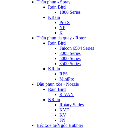
Thân phun - Spray
Rain Bird
1800 Series
KRain
Pro-S
NP
K
Thân phun tia quay - Rotor
Rain Bird
Falcon 6504 Series
8005 Series
5000 Series
3500 Series
KRain
RPS
MiniPro
Đầu phun xòe - Nozzle
Rain Bird
R-VAN
KRain
Rotary Series
KVF
KV
FN
Béc xòe tưới góc Bubbler