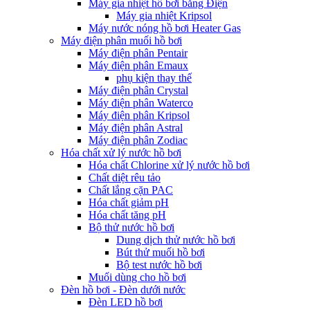
Máy gia nhiệt hồ bơi bằng Điện
Máy gia nhiệt Kripsol
Máy nước nóng hồ bơi Heater Gas
Máy điện phân muối hồ bơi
Máy điện phân Pentair
Máy điện phân Emaux
phụ kiện thay thế
Máy điện phân Crystal
Máy điện phân Waterco
Máy điện phân Kripsol
Máy điện phân Astral
Máy điện phân Zodiac
Hóa chất xử lý nước hồ bơi
Hóa chất Chlorine xử lý nước hồ bơi
Chất diệt rêu tảo
Chất lắng cặn PAC
Hóa chất giảm pH
Hóa chất tăng pH
Bộ thử nước hồ bơi
Dung dịch thử nước hồ bơi
Bút thử muối hồ bơi
Bộ test nước hồ bơi
Muối dùng cho hồ bơi
Đèn hồ bơi - Đèn dưới nước
Đèn LED hồ bơi