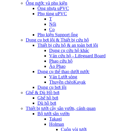
Ống nước và phụ kiện
Ống nhựa uPVC
Phụ tùng uPVC
T
Nối
Co
Phụ kiện Support ống
Dụng cụ bơi lội & Thiết bị cứu hộ
Thiết bị cứu hộ & an toàn bơi lội
Dụng cụ cứu hộ khác
Ván cứu hộ - Lifeguard Board
Phao cứu hộ
Áo Phao
Dụng cụ thể thao dưới nước
Ván Lướt sóng
Thuyền chèoKayak
Dụng cụ bơi lội
Ghế & Dù Hồ bơi
Ghế hồ bơi
Dù hồ bơi
Thiết bị tưới cây sân vườn, cảnh quan
Bộ tưới sân vườn
Takagi
Holman
Cuộn vòi tưới