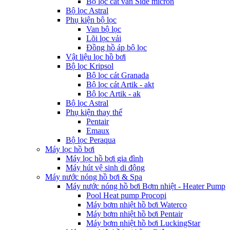
Bộ lọc cát van Side micron
Bộ lọc Astral
Phụ kiện bộ lọc
Van bộ lọc
Lõi lọc vải
Đồng hồ áp bộ lọc
Vật liệu lọc hồ bơi
Bộ lọc Kripsol
Bộ lọc cát Granada
Bộ lọc cát Artik - akt
Bộ lọc Artik - ak
Bộ lọc Astral
Phụ kiện thay thế
Pentair
Emaux
Bộ lọc Peraqua
Máy lọc hồ bơi
Máy lọc hồ bơi gia đình
Máy hút vệ sinh di động
Máy nước nóng hồ bơi & Spa
Máy nước nóng hồ bơi Bơm nhiệt - Heater Pump
Pool Heat pump Procopi
Máy bơm nhiệt hồ bơi Waterco
Máy bơm nhiệt hồ bơi Pentair
Máy bơm nhiệt hồ bơi LuckingStar