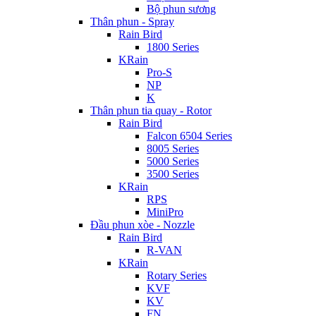
Bộ phun sương
Thân phun - Spray
Rain Bird
1800 Series
KRain
Pro-S
NP
K
Thân phun tia quay - Rotor
Rain Bird
Falcon 6504 Series
8005 Series
5000 Series
3500 Series
KRain
RPS
MiniPro
Đầu phun xòe - Nozzle
Rain Bird
R-VAN
KRain
Rotary Series
KVF
KV
FN