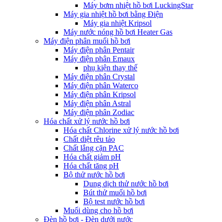
Máy bơm nhiệt hồ bơi LuckingStar
Máy gia nhiệt hồ bơi bằng Điện
Máy gia nhiệt Kripsol
Máy nước nóng hồ bơi Heater Gas
Máy điện phân muối hồ bơi
Máy điện phân Pentair
Máy điện phân Emaux
phụ kiện thay thế
Máy điện phân Crystal
Máy điện phân Waterco
Máy điện phân Kripsol
Máy điện phân Astral
Máy điện phân Zodiac
Hóa chất xử lý nước hồ bơi
Hóa chất Chlorine xử lý nước hồ bơi
Chất diệt rêu tảo
Chất lắng cặn PAC
Hóa chất giảm pH
Hóa chất tăng pH
Bộ thử nước hồ bơi
Dung dịch thử nước hồ bơi
Bút thử muối hồ bơi
Bộ test nước hồ bơi
Muối dùng cho hồ bơi
Đèn hồ bơi - Đèn dưới nước