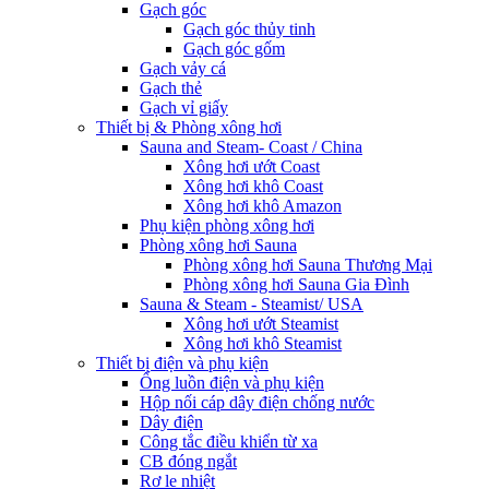
Gạch góc
Gạch góc thủy tinh
Gạch góc gốm
Gạch vảy cá
Gạch thẻ
Gạch vỉ giấy
Thiết bị & Phòng xông hơi
Sauna and Steam- Coast / China
Xông hơi ướt Coast
Xông hơi khô Coast
Xông hơi khô Amazon
Phụ kiện phòng xông hơi
Phòng xông hơi Sauna
Phòng xông hơi Sauna Thương Mại
Phòng xông hơi Sauna Gia Đình
Sauna & Steam - Steamist/ USA
Xông hơi ướt Steamist
Xông hơi khô Steamist
Thiết bị điện và phụ kiện
Ống luồn điện và phụ kiện
Hộp nối cáp dây điện chống nước
Dây điện
Công tắc điều khiển từ xa
CB đóng ngắt
Rơ le nhiệt