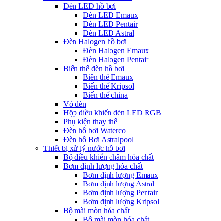
Đèn LED hồ bơi
Đèn LED Emaux
Đèn LED Pentair
Đèn LED Astral
Đèn Halogen hồ bơi
Đèn Halogen Emaux
Đèn Halogen Pentair
Biến thế đèn hồ bơi
Biến thế Emaux
Biến thế Kripsol
Biến thế china
Vỏ đèn
Hộp điều khiển đèn LED RGB
Phụ kiện thay thế
Đèn hồ bơi Waterco
Đèn hồ Bơi Astralpool
Thiết bị xử lý nước hồ bơi
Bộ điều khiển châm hóa chất
Bơm định lượng hóa chất
Bơm định lượng Emaux
Bơm định lượng Astral
Bơm định lượng Pentair
Bơm định lượng Kripsol
Bộ mài mòn hóa chất
Bộ mài mòn hóa chất