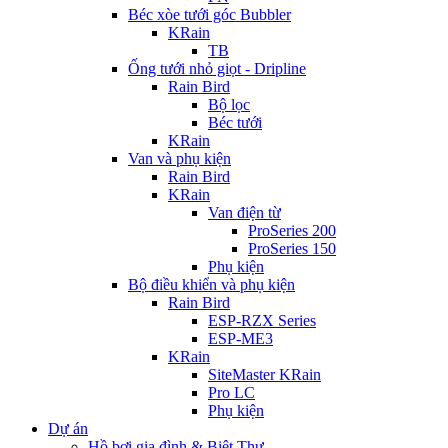
Béc xòe tưới góc Bubbler
KRain
TB
Ống tưới nhỏ giọt - Dripline
Rain Bird
Bộ lọc
Béc tưới
KRain
Van và phụ kiện
Rain Bird
KRain
Van điện từ
ProSeries 200
ProSeries 150
Phụ kiện
Bộ điều khiển và phụ kiện
Rain Bird
ESP-RZX Series
ESP-ME3
KRain
SiteMaster KRain
Pro LC
Phụ kiện
Dự án
Hồ bơi gia đình & Biệt Thự