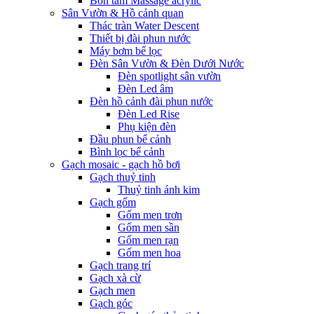
Bồn tắm Massage acrylic
Sân Vườn & Hồ cảnh quan
Thác tràn Water Descent
Thiết bị đài phun nước
Máy bơm bể lọc
Đèn Sân Vườn & Đèn Dưới Nước
Đèn spotlight sân vườn
Đèn Led âm
Đèn hồ cảnh đài phun nước
Đèn Led Rise
Phụ kiện đèn
Đầu phun bể cảnh
Bình lọc bể cảnh
Gạch mosaic - gạch hồ bơi
Gạch thuỷ tinh
Thuỷ tinh ánh kim
Gạch gốm
Gốm men trơn
Gốm men sần
Gốm men rạn
Gốm men hoa
Gạch trang trí
Gạch xà cừ
Gạch men
Gạch góc