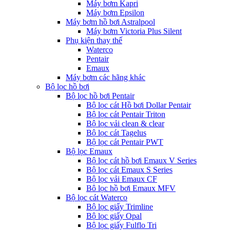
Máy bơm Kapri
Máy bơm Epsilon
Máy bơm hồ bơi Astralpool
Máy bơm Victoria Plus Silent
Phụ kiện thay thế
Waterco
Pentair
Emaux
Máy bơm các hãng khác
Bộ lọc hồ bơi
Bộ lọc hồ bơi Pentair
Bộ lọc cát Hồ bơi Dollar Pentair
Bộ lọc cát Pentair Triton
Bộ lọc vải clean & clear
Bộ lọc cát Tagelus
Bộ lọc cát Pentair PWT
Bộ lọc Emaux
Bộ lọc cát hồ bơi Emaux V Series
Bộ lọc cát Emaux S Series
Bộ lọc vải Emaux CF
Bô lọc hồ bơi Emaux MFV
Bộ lọc cát Waterco
Bộ lọc giấy Trimline
Bộ lọc giấy Opal
Bộ lọc giấy Fulflo Tri