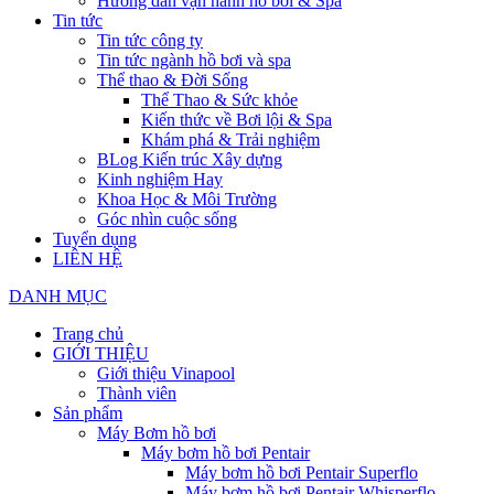
Hướng dẫn vận hành hồ bơi & Spa
Tin tức
Tin tức công ty
Tin tức ngành hồ bơi và spa
Thể thao & Đời Sống
Thể Thao & Sức khỏe
Kiến thức về Bơi lội & Spa
Khám phá & Trải nghiệm
BLog Kiến trúc Xây dựng
Kinh nghiệm Hay
Khoa Học & Môi Trường
Góc nhìn cuộc sống
Tuyển dụng
LIÊN HỆ
DANH MỤC
Trang chủ
GIỚI THIỆU
Giới thiệu Vinapool
Thành viên
Sản phẩm
Máy Bơm hồ bơi
Máy bơm hồ bơi Pentair
Máy bơm hồ bơi Pentair Superflo
Máy bơm hồ bơi Pentair Whisperflo