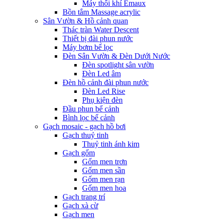
Máy thổi khí Emaux
Bồn tắm Massage acrylic
Sân Vườn & Hồ cảnh quan
Thác tràn Water Descent
Thiết bị đài phun nước
Máy bơm bể lọc
Đèn Sân Vườn & Đèn Dưới Nước
Đèn spotlight sân vườn
Đèn Led âm
Đèn hồ cảnh đài phun nước
Đèn Led Rise
Phụ kiện đèn
Đầu phun bể cảnh
Bình lọc bể cảnh
Gạch mosaic - gạch hồ bơi
Gạch thuỷ tinh
Thuỷ tinh ánh kim
Gạch gốm
Gốm men trơn
Gốm men sần
Gốm men rạn
Gốm men hoa
Gạch trang trí
Gạch xà cừ
Gạch men