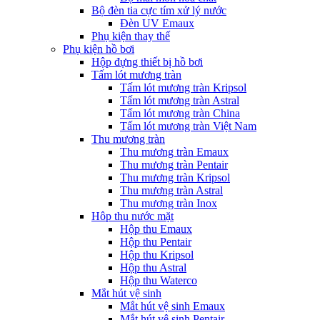
Bộ đèn tia cực tím xử lý nước
Đèn UV Emaux
Phụ kiện thay thế
Phụ kiện hồ bơi
Hộp đựng thiết bị hồ bơi
Tấm lót mương tràn
Tấm lót mương tràn Kripsol
Tấm lót mương tràn Astral
Tấm lót mương tràn China
Tấm lót mương tràn Việt Nam
Thu mương tràn
Thu mương tràn Emaux
Thu mương tràn Pentair
Thu mương tràn Kripsol
Thu mương tràn Astral
Thu mương tràn Inox
Hôp thu nước mặt
Hộp thu Emaux
Hộp thu Pentair
Hộp thu Kripsol
Hộp thu Astral
Hộp thu Waterco
Mắt hút vệ sinh
Mắt hút vệ sinh Emaux
Mắt hút vệ sinh Pentair