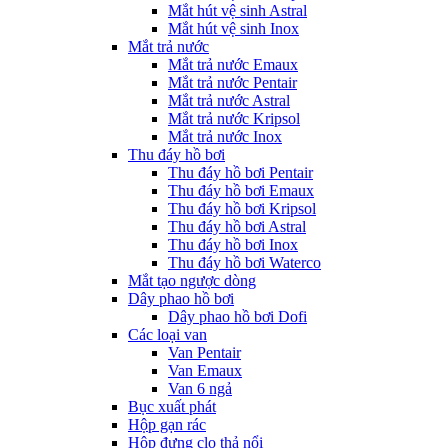
Mắt hút vệ sinh Astral
Mắt hút vệ sinh Inox
Mắt trả nước
Mắt trả nước Emaux
Mắt trả nước Pentair
Mắt trả nước Astral
Mắt trả nước Kripsol
Mắt trả nước Inox
Thu đáy hồ bơi
Thu đáy hồ bơi Pentair
Thu đáy hồ bơi Emaux
Thu đáy hồ bơi Kripsol
Thu đáy hồ bơi Astral
Thu đáy hồ bơi Inox
Thu đáy hồ bơi Waterco
Mắt tạo ngược dòng
Dây phao hồ bơi
Dây phao hồ bơi Dofi
Các loại van
Van Pentair
Van Emaux
Van 6 ngả
Bục xuất phát
Hộp gạn rác
Hộp đựng clo thả nổi