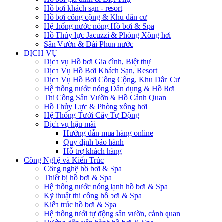
Hồ bơi khách sạn - resort
Hồ bơi công cộng & Khu dân cư
Hệ thống nước nóng Hồ bơi & Spa
Hồ Thủy lực Jacuzzi & Phòng Xông hơi
Sân Vườn & Đài Phun nước
DỊCH VỤ
Dịch vụ Hồ bơi Gia đình, Biệt thự
Dịch Vụ Hồ Bơi Khách Sạn, Resort
Dịch Vụ Hồ Bơi Công Cộng, Khu Dân Cư
Hệ thống nước nóng Dân dụng & Hồ Bơi
Thi Công Sân Vườn & Hồ Cảnh Quan
Hồ Thủy Lực & Phòng xông hơi
Hệ Thống Tưới Cây Tự Động
Dịch vụ hậu mãi
Hướng dẫn mua hàng online
Quy định bảo hành
Hỗ trợ khách hàng
Công Nghệ và Kiến Trúc
Công nghệ hồ bơi & Spa
Thiết bị hồ bơi & Spa
Hệ thống nước nóng lạnh hồ bơi & Spa
Kỹ thuật thi công hồ bơi & Spa
Kiến trúc hồ bơi & Spa
Hệ thống tưới tự động sân vườn, cảnh quan