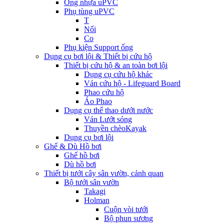
Ống nhựa uPVC
Phụ tùng uPVC
T
Nối
Co
Phụ kiện Support ống
Dụng cụ bơi lội & Thiết bị cứu hộ
Thiết bị cứu hộ & an toàn bơi lội
Dụng cụ cứu hộ khác
Ván cứu hộ - Lifeguard Board
Phao cứu hộ
Áo Phao
Dụng cụ thể thao dưới nước
Ván Lướt sóng
Thuyền chèoKayak
Dụng cụ bơi lội
Ghế & Dù Hồ bơi
Ghế hồ bơi
Dù hồ bơi
Thiết bị tưới cây sân vườn, cảnh quan
Bộ tưới sân vườn
Takagi
Holman
Cuộn vòi tưới
Bộ phun sương