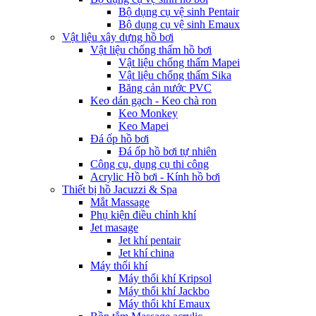
Bộ dụng cụ vệ sinh Pentair
Bộ dụng cụ vệ sinh Emaux
Vật liệu xây dựng hồ bơi
Vật liệu chống thấm hồ bơi
Vật liệu chống thấm Mapei
Vật liệu chống thấm Sika
Băng cản nước PVC
Keo dán gạch - Keo chà ron
Keo Monkey
Keo Mapei
Đá ốp hồ bơi
Đá ốp hồ bơi tự nhiên
Công cụ, dụng cụ thi công
Acrylic Hồ bơi - Kính hồ bơi
Thiết bị hồ Jacuzzi & Spa
Mắt Massage
Phụ kiện điều chỉnh khí
Jet masage
Jet khí pentair
Jet khí china
Máy thổi khí
Máy thổi khí Kripsol
Máy thổi khí Jackbo
Máy thổi khí Emaux