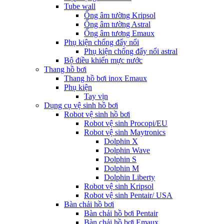
Tube wall
Ống âm tường Kripsol
Ống âm tường Astral
Ống âm tương Emaux
Phụ kiện chống đẩy nổi
Phụ kiện chống đẩy nổi astral
Bộ điều khiển mực nước
Thang hồ bơi
Thang hồ bơi inox Emaux
Phụ kiện
Tay vịn
Dụng cụ vệ sinh hồ bơi
Robot vệ sinh hồ bơi
Robot vệ sinh Procopi/EU
Robot vệ sinh Maytronics
Dolphin X
Dolphin Wave
Dolphin S
Dolphin M
Dolphin Liberty
Robot vệ sinh Kripsol
Robot vệ sinh Pentair/ USA
Bàn chải hồ bơi
Bàn chải hồ bơi Pentair
Bàn chải hồ bơi Emaux