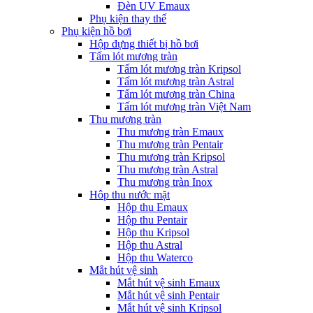
Đèn UV Emaux
Phụ kiện thay thế
Phụ kiện hồ bơi
Hộp đựng thiết bị hồ bơi
Tấm lót mương tràn
Tấm lót mương tràn Kripsol
Tấm lót mương tràn Astral
Tấm lót mương tràn China
Tấm lót mương tràn Việt Nam
Thu mương tràn
Thu mương tràn Emaux
Thu mương tràn Pentair
Thu mương tràn Kripsol
Thu mương tràn Astral
Thu mương tràn Inox
Hôp thu nước mặt
Hộp thu Emaux
Hộp thu Pentair
Hộp thu Kripsol
Hộp thu Astral
Hộp thu Waterco
Mắt hút vệ sinh
Mắt hút vệ sinh Emaux
Mắt hút vệ sinh Pentair
Mắt hút vệ sinh Kripsol