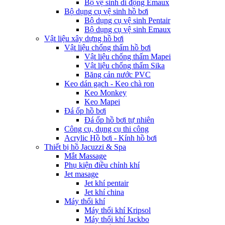
Bộ vệ sinh di động Emaux
Bộ dụng cụ vệ sinh hồ bơi
Bộ dụng cụ vệ sinh Pentair
Bộ dụng cụ vệ sinh Emaux
Vật liệu xây dựng hồ bơi
Vật liệu chống thấm hồ bơi
Vật liệu chống thấm Mapei
Vật liệu chống thấm Sika
Băng cản nước PVC
Keo dán gạch - Keo chà ron
Keo Monkey
Keo Mapei
Đá ốp hồ bơi
Đá ốp hồ bơi tự nhiên
Công cụ, dụng cụ thi công
Acrylic Hồ bơi - Kính hồ bơi
Thiết bị hồ Jacuzzi & Spa
Mắt Massage
Phụ kiện điều chỉnh khí
Jet masage
Jet khí pentair
Jet khí china
Máy thổi khí
Máy thổi khí Kripsol
Máy thổi khí Jackbo