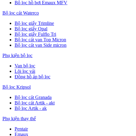
Bô lọc hồ bơi Emaux MFV
Bộ lọc cát Waterco
Bộ lọc giấy Trimline
Bộ lọc giấy Opal
Bộ lọc giấy Fulflo Tri
Bộ lọc cát van Top Micron
Bộ lọc cát van Side micron
Phụ kiện bộ lọc
Van bộ lọc
Lõi lọc vải
Đồng hồ áp bộ lọc
Bộ lọc Kripsol
Bộ lọc cát Granada
Bộ lọc cát Artik - akt
Bộ lọc Artik - ak
Phụ kiện thay thế
Pentair
Emaux