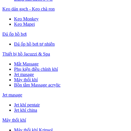
Keo dán gạch - Keo chà ron
Keo Monkey
Keo Mapei
Đá ốp hồ bơi
Đá ốp hồ bơi tự nhiên
Thiết bị hồ Jacuzzi & Spa
Mắt Massage
Phụ kiện điều chỉnh khí
Jet masage
Máy thổi khí
Bồn tắm Massage acrylic
Jet masage
Jet khí pentair
Jet khí china
Máy thổi khí
Máy thổi khí Kripsol