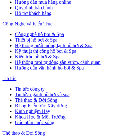
Hướng dẫn mua hàng online
Quy định bảo hành
Hỗ trợ khách hàng
Công Nghệ và Kiến Trúc
Công nghệ hồ bơi & Spa
Thiết bị hồ bơi & Spa
Hệ thống nước nóng lạnh hồ bơi & Spa
Kỹ thuật thi công hồ bơi & Spa
Kiến trúc hồ bơi & Spa
Hệ thống tưới tự động sân vườn, cảnh quan
Hướng dẫn vận hành hồ bơi & Spa
Tin tức
Tin tức công ty
Tin tức ngành hồ bơi và spa
Thể thao & Đời Sống
BLog Kiến trúc Xây dựng
Kinh nghiệm Hay
Khoa Học & Môi Trường
Góc nhìn cuộc sống
Thể thao & Đời Sống