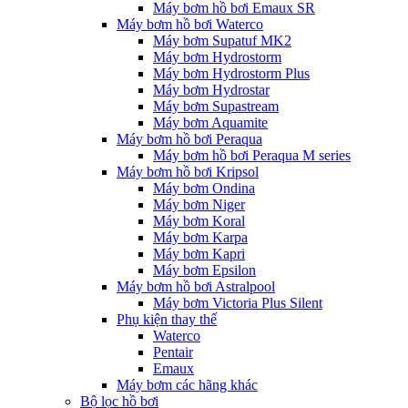
Máy bơm hồ bơi Emaux SR
Máy bơm hồ bơi Waterco
Máy bơm Supatuf MK2
Máy bơm Hydrostorm
Máy bơm Hydrostorm Plus
Máy bơm Hydrostar
Máy bơm Supastream
Máy bơm Aquamite
Máy bơm hồ bơi Peraqua
Máy bơm hồ bơi Peraqua M series
Máy bơm hồ bơi Kripsol
Máy bơm Ondina
Máy bơm Niger
Máy bơm Koral
Máy bơm Karpa
Máy bơm Kapri
Máy bơm Epsilon
Máy bơm hồ bơi Astralpool
Máy bơm Victoria Plus Silent
Phụ kiện thay thế
Waterco
Pentair
Emaux
Máy bơm các hãng khác
Bộ lọc hồ bơi