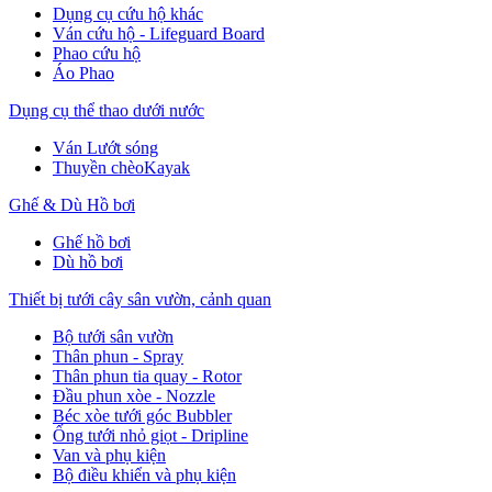
Dụng cụ cứu hộ khác
Ván cứu hộ - Lifeguard Board
Phao cứu hộ
Áo Phao
Dụng cụ thể thao dưới nước
Ván Lướt sóng
Thuyền chèoKayak
Ghế & Dù Hồ bơi
Ghế hồ bơi
Dù hồ bơi
Thiết bị tưới cây sân vườn, cảnh quan
Bộ tưới sân vườn
Thân phun - Spray
Thân phun tia quay - Rotor
Đầu phun xòe - Nozzle
Béc xòe tưới góc Bubbler
Ống tưới nhỏ giọt - Dripline
Van và phụ kiện
Bộ điều khiển và phụ kiện