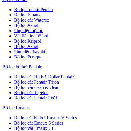
Bộ lọc hồ bơi Pentair
Bộ lọc Emaux
Bộ lọc cát Waterco
Bộ lọc Astral
Phụ kiện bộ lọc
Vật liệu lọc hồ bơi
Bộ lọc Kripsol
Bộ lọc Astral
Phụ kiện thay thế
Bộ lọc Peraqua
Bộ lọc hồ bơi Pentair
Bộ lọc cát Hồ bơi Dollar Pentair
Bộ lọc cát Pentair Triton
Bộ lọc vải clean & clear
Bộ lọc cát Tagelus
Bộ lọc cát Pentair PWT
Bộ lọc Emaux
Bộ lọc cát hồ bơi Emaux V Series
Bộ lọc cát Emaux S Series
Bộ lọc vải Emaux CF