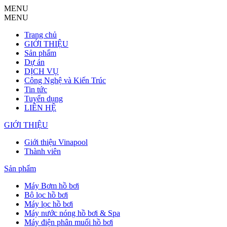
MENU
MENU
Trang chủ
GIỚI THIỆU
Sản phẩm
Dự án
DỊCH VỤ
Công Nghệ và Kiến Trúc
Tin tức
Tuyển dụng
LIÊN HỆ
GIỚI THIỆU
Giới thiệu Vinapool
Thành viên
Sản phẩm
Máy Bơm hồ bơi
Bộ lọc hồ bơi
Máy lọc hồ bơi
Máy nước nóng hồ bơi & Spa
Máy điện phân muối hồ bơi