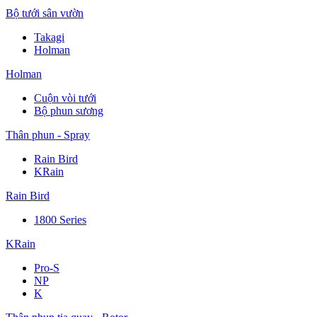
Bộ tưới sân vườn
Takagi
Holman
Holman
Cuộn vòi tưới
Bộ phun sương
Thân phun - Spray
Rain Bird
KRain
Rain Bird
1800 Series
KRain
Pro-S
NP
K