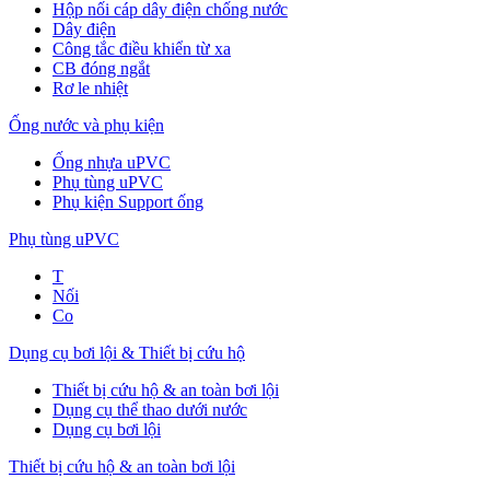
Hộp nối cáp dây điện chống nước
Dây điện
Công tắc điều khiển từ xa
CB đóng ngắt
Rơ le nhiệt
Ống nước và phụ kiện
Ống nhựa uPVC
Phụ tùng uPVC
Phụ kiện Support ống
Phụ tùng uPVC
T
Nối
Co
Dụng cụ bơi lội & Thiết bị cứu hộ
Thiết bị cứu hộ & an toàn bơi lội
Dụng cụ thể thao dưới nước
Dụng cụ bơi lội
Thiết bị cứu hộ & an toàn bơi lội