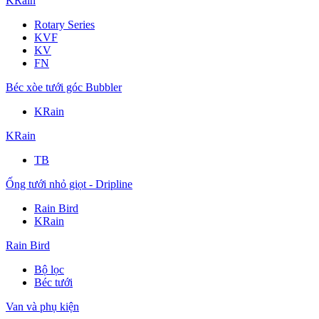
KRain
Rotary Series
KVF
KV
FN
Béc xòe tưới góc Bubbler
KRain
KRain
TB
Ống tưới nhỏ giọt - Dripline
Rain Bird
KRain
Rain Bird
Bộ lọc
Béc tưới
Van và phụ kiện