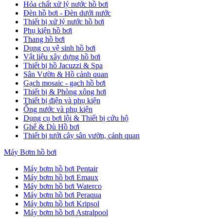
Hóa chất xử lý nước hồ bơi
Đèn hồ bơi - Đèn dưới nước
Thiết bị xử lý nước hồ bơi
Phụ kiện hồ bơi
Thang hồ bơi
Dụng cụ vệ sinh hồ bơi
Vật liệu xây dựng hồ bơi
Thiết bị hồ Jacuzzi & Spa
Sân Vườn & Hồ cảnh quan
Gạch mosaic - gạch hồ bơi
Thiết bị & Phòng xông hơi
Thiết bị điện và phụ kiện
Ống nước và phụ kiện
Dụng cụ bơi lội & Thiết bị cứu hộ
Ghế & Dù Hồ bơi
Thiết bị tưới cây sân vườn, cảnh quan
Máy Bơm hồ bơi
Máy bơm hồ bơi Pentair
Máy bơm hồ bơi Emaux
Máy bơm hồ bơi Waterco
Máy bơm hồ bơi Peraqua
Máy bơm hồ bơi Kripsol
Máy bơm hồ bơi Astralpool