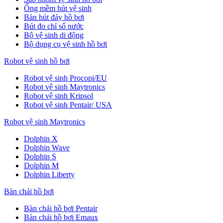
Ống mềm hút vệ sinh
Bàn hút đáy hồ bơi
Bút đo chỉ số nước
Bộ vệ sinh di động
Bộ dụng cụ vệ sinh hồ bơi
Robot vệ sinh hồ bơi
Robot vệ sinh Procopi/EU
Robot vệ sinh Maytronics
Robot vệ sinh Kripsol
Robot vệ sinh Pentair/ USA
Robot vệ sinh Maytronics
Dolphin X
Dolphin Wave
Dolphin S
Dolphin M
Dolphin Liberty
Bàn chải hồ bơi
Bàn chải hồ bơi Pentair
Bàn chải hồ bơi Emaux