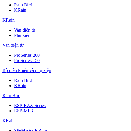
Rain Bird
KRain
KRain
Van điện từ
Phụ kiện
Van điện từ
ProSeries 200
ProSeries 150
Bộ điều khiển và phụ kiện
Rain Bird
KRain
Rain Bird
ESP-RZX Series
ESP-ME3
KRain
SiteMaster KRain