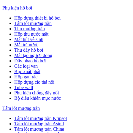
Phụ kiện hồ bơi
Hộp đựng thiết bị hồ bơi
Tấm lót mương tràn
Thu mương tràn
Hôp thu nước mặt
Mắt hút vệ sinh
Mắt trả nước
Thu đáy hồ bơi
Mắt tạo ngược dòng
Dây phao hồ bơi
Các loại van
Bục xuất phát
Hộp gạn rác
Hộp đựng clo thả nổi
Tube wall
Phụ kiện chống đẩy nổi
Bộ điều khiển mực nước
Tấm lót mương tràn
Tấm lót mương tràn Kripsol
Tấm lót mương tràn Astral
Tấm lót mương tràn China