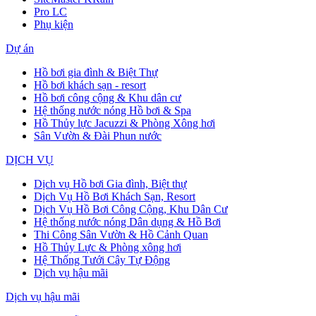
Pro LC
Phụ kiện
Dự án
Hồ bơi gia đình & Biệt Thự
Hồ bơi khách sạn - resort
Hồ bơi công cộng & Khu dân cư
Hệ thống nước nóng Hồ bơi & Spa
Hồ Thủy lực Jacuzzi & Phòng Xông hơi
Sân Vườn & Đài Phun nước
DỊCH VỤ
Dịch vụ Hồ bơi Gia đình, Biệt thự
Dịch Vụ Hồ Bơi Khách Sạn, Resort
Dịch Vụ Hồ Bơi Công Cộng, Khu Dân Cư
Hệ thống nước nóng Dân dụng & Hồ Bơi
Thi Công Sân Vườn & Hồ Cảnh Quan
Hồ Thủy Lực & Phòng xông hơi
Hệ Thống Tưới Cây Tự Động
Dịch vụ hậu mãi
Dịch vụ hậu mãi